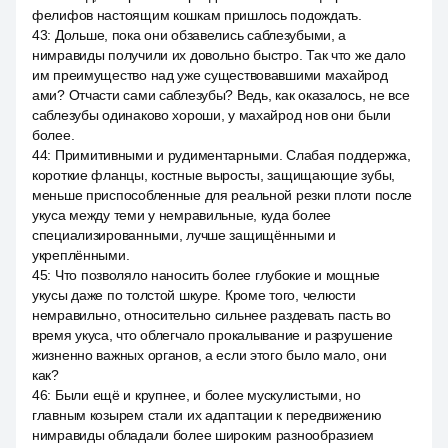
фелифов настоящим кошкам пришлось подождать.
43
:
Дольше, пока они обзавелись саблезубыми, а
нимравиды получили их довольно быстро. Так что же дало
им преимущество над уже существовавшими махайрод
ами? Отчасти сами саблезубы? Ведь, как оказалось, не все
саблезубы одинаково хороши, у махайрод нов они были
более.
44
:
Примитивными и рудиментарными. Слабая поддержка,
короткие фланцы, костные выросты, защищающие зубы,
меньше приспособленные для реальной резки плоти после
укуса между теми у немравильные, куда более
специализированными, лучше защищёнными и
укреплёнными.
45
:
Что позволяло наносить более глубокие и мощные
укусы даже по толстой шкуре. Кроме того, челюсти
немравильно, относительно сильнее раздевать пасть во
время укуса, что облегчало прокалывание и разрушение
жизненно важных органов, а если этого было мало, они
как?
46
:
Были ещё и крупнее, и более мускулистыми, но
главным козырем стали их адаптации к передвижению
нимравиды обладали более широким разнообразием