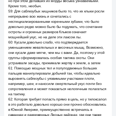
но при этом делавших их морды весьма узнаваемыми.
Кроме того, необыч.
59
:
Для саблезубых хищников было то, что их клыки росли
непрерывно всю жизнь и сочетались с
неспециализированными коренными зубами, что было
довольно редко можно было бы подумать, что сочетание
остроты и огромных размеров Клыков означает
мощнейший укус, но на деле эти лаксом лы.
60
:
Кусали довольно слабо, что подтверждается
уменьшением жевательных и височных мышц. Возможно,
они кусали даже мягче, чем мы с вами. Да, поэтому у этой
группы сформировалась особая тактика охоты. Они
устраивали засады, прижимали жертву к земле, а затем
61
:
Помощью мощных тел и полуподвижных больших
пальцев манипулировали добычей так, чтобы идеально
выровнять саблезубы с уязвимыми участками плоти,
например, шеи, и наносили смертельный укус почти без
сопротивления и может показаться нелогичным полагаться
на тактику.
62
:
Которая требует попасть прямо в цель, но у тилоксапол
в это работало довольно хорошо они прочно обосновались
в Южной Америке, преимущественно встречаясь в
саваннах и разреженных Лесных районах, где они также