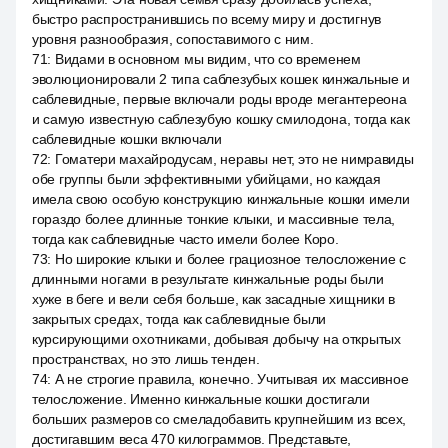
быстро распространившись по всему миру и достигнув
уровня разнообразия, сопоставимого с ним.
71
:
Видами в основном мы видим, что со временем
эволюционировали 2 типа саблезубых кошек кинжальные и
саблевидные, первые включали роды вроде мегантереона
и самую известную саблезубую кошку смилодона, тогда как
саблевидные кошки включали
72
:
Гоматери махайродусам, неравы нет, это не нимравиды
обе группы были эффективными убийцами, но каждая
имела свою особую конструкцию кинжальные кошки имели
гораздо более длинные тонкие клыки, и массивные тела,
тогда как саблевидные часто имели более Коро.
73
:
Но широкие клыки и более грациозное телосложение с
длинными ногами в результате кинжальные роды были
хуже в беге и вели себя больше, как засадные хищники в
закрытых средах, тогда как саблевидные были
курсирующими охотниками, добывая добычу на открытых
пространствах, но это лишь тенден.
74
:
А не строгие правила, конечно. Учитывая их массивное
телосложение. Именно кинжальные кошки достигали
больших размеров со смеладобавить крупнейшим из всех,
достигавшим веса 470 килограммов. Представьте,