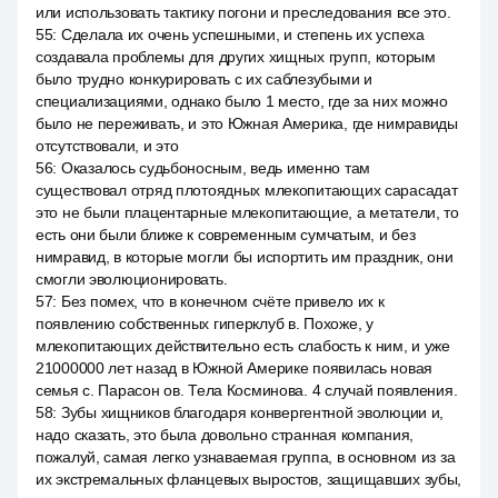
или использовать тактику погони и преследования все это.
55
:
Сделала их очень успешными, и степень их успеха
создавала проблемы для других хищных групп, которым
было трудно конкурировать с их саблезубыми и
специализациями, однако было 1 место, где за них можно
было не переживать, и это Южная Америка, где нимравиды
отсутствовали, и это
56
:
Оказалось судьбоносным, ведь именно там
существовал отряд плотоядных млекопитающих сарасадат
это не были плацентарные млекопитающие, а метатели, то
есть они были ближе к современным сумчатым, и без
нимравид, в которые могли бы испортить им праздник, они
смогли эволюционировать.
57
:
Без помех, что в конечном счёте привело их к
появлению собственных гиперклуб в. Похоже, у
млекопитающих действительно есть слабость к ним, и уже
21000000 лет назад в Южной Америке появилась новая
семья с. Парасон ов. Тела Косминова. 4 случай появления.
58
:
Зубы хищников благодаря конвергентной эволюции и,
надо сказать, это была довольно странная компания,
пожалуй, самая легко узнаваемая группа, в основном из за
их экстремальных фланцевых выростов, защищавших зубы,