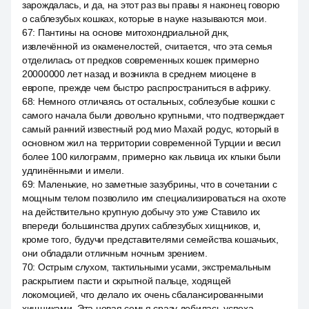
зарождалась, и да, на этот раз вы правы я наконец говорю
о саблезубых кошках, которые в науке называются мои.
67
:
Пантины на основе митохондриальной днк,
извлечённой из окаменелостей, считается, что эта семья
отделилась от предков современных кошек примерно
20000000 лет назад и возникла в среднем миоцене в
европе, прежде чем быстро распространиться в африку.
68
:
Немного отличаясь от остальных, соблезубые кошки с
самого начала были довольно крупными, что подтверждает
самый ранний известный род мио Махай родус, который в
основном жил на территории современной Турции и весил
более 100 килограмм, примерно как львица их клыки были
удлинёнными и имели.
69
:
Маленькие, но заметные зазубрины, что в сочетании с
мощным телом позволило им специализироваться на охоте
на действительно крупную добычу это уже Ставило их
впереди большинства других саблезубых хищников, и,
кроме того, будучи представителями семейства кошачьих,
они обладали отличным ночным зрением.
70
:
Острым слухом, тактильными усами, экстремальным
раскрытием пасти и скрытной пальце, ходящей
локомоцией, что делало их очень сбалансированными
хищниками. Эта новая семья сразу добилась успеха,