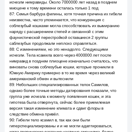
исчезли нимравиды. Около 7000000 лет назад в позднем
миоцене к тому времени осталась только 1 под
87
:
Семья барбура филины, хотя точная причина их гибели
неизвестна, часто упоминается, что конкуренция с
соблезубый кошками могла способствовать их вымиранию
наряду с расширением степей и связанной с этим
фаунистической перестройкой оставшиеся 2 группы
саблезубых продолжали неплохо справляться.
88
:
С изменениями, но это ненадолго. Следующими
исчезли. Тела ксамила всего через 4000000 лет после
нимравид в позднем плиоцене изначально считалось, что
виноваты снова соблезубые кошки, которые проникли в
Южную Америку примерно в то же время через великий
американский обмен и вытеснили
89
:
Небольших специализированных телок Самилов,
однако более точные методы датирования показали, что
группа уже исчезла к моменту появления кошек, и эта
гипотеза была отвергнута, сейчас более приемлемая
версия такая изменение климата и сдвиг флоры в
следствие обмена привёл.
90
:
Гибели тело ксамил в, так как они были
гиперспециализированы и и не могли адаптироваться,
когда тропические растения частично сменились более