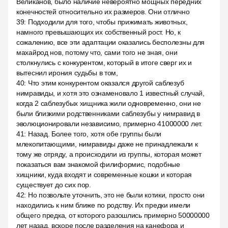
Великанов, было наличие невероятно мощных передних
конечностей относительно их размеров. Они отлично
39
:
Подходили для того, чтобы прижимать животных,
намного превышающих их собственный рост. Но, к
сожалению, все эти адаптации оказались бесполезны для
махайрод нов, потому что, сами того не зная, они
столкнулись с конкурентом, который в итоге сверг их и
вытеснил ирония судьбы в том,
40
:
Что этим конкурентом оказался другой саблезуб
нимравиды, и хотя это ознаменовало 1 известный случай,
когда 2 саблезубых хищника жили одновременно, они не
были близкими родственниками саблезубы у нимравид в
эволюционировали независимо, примерно 41000000 лет.
41
:
Назад. Более того, хотя обе группы были
млекопитающими, нимравиды даже не принадлежали к
тому же отряду, а происходили из группы, которая может
показаться вам знакомой филиформис, подобные
хищники, куда входят и современные кошки и которая
существует до сих пор.
42
:
Но позвольте уточнить, это не были котики, просто они
находились к ним ближе по родству. Их предки имели
общего предка, от которого разошлись примерно 50000000
лет назад, вскоре после разделения на канефора и