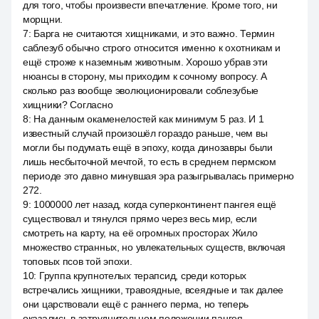
для того, чтобы произвести впечатление. Кроме того, ни
морщни.
7
:
Барга не считаются хищниками, и это важно. Термин
саблезуб обычно строго относится именно к охотникам и
ещё строже к наземным животным. Хорошо убрав эти
нюансы в сторону, мы приходим к сочному вопросу. А
сколько раз вообще эволюционировали соблезубые
хищники? Согласно
8
:
На данным окаменелостей как минимум 5 раз. И 1
известный случай произошёл гораздо раньше, чем вы
могли бы подумать ещё в эпоху, когда динозавры были
лишь несбыточной мечтой, то есть в среднем пермском
периоде это давно минувшая эра разыгрывалась примерно
272.
9
:
1000000 лет назад, когда суперконтинент пангея ещё
существовал и тянулся прямо через весь мир, если
смотреть на карту, на её огромных просторах Жило
множество странных, но увлекательных существ, включая
топовых псов той эпохи.
10
:
Группа крупнотелых терапсид, среди которых
встречались хищники, травоядные, всеядные и так далее
они царствовали ещё с раннего перма, но теперь
оказались в затруднительном положении пангея