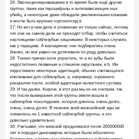
26
:
Эволюционировавшими в то время были ещё другие
группы, такие как тероцефалы и антизависающее ных
убийц, а некоторые даже обладали увеличенными клыками
и могли быть крупнее горгонопсид в
27
:
Но вот в чем дело я упоминаю их только сейчас, потому
что они на самом деле не проходят отбор, чтобы считаться
настоящими соблезубые хищниками. В некоторых случаях,
как у тарацева. А маскаринас они подбирались очень
близко, но все равно не дотягивали по ряду довольно.
28
:
Тонких причин если упростить, то а их зубы были
недостаточно лезвиным и слишком округлыми, и b. Им
недоставало некоторых адаптаций, обычно считающихся
ключевыми для соблезубые, а, например, огромного
раскрытия пасти, особой адаптации челюстного сустава.
29
:
И так далее. Короче, в этот раз мы их не считаем, так
что после вымирания этой группы земля вошла в
саблезубое похолодание, которое длилось очень долго,
очень, очень долго. В течение всей мезозойской эры не
появилось ни 1 известной саблезубой группы, и это
довольно удивительно.
30
:
Учитывая, что мезозой продолжался почти 200000000
лет и породил динозавров, которые были абсолютно
безумными, а также кучу других диковинных форм жизни,