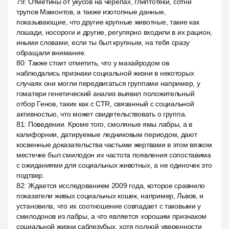
79
:
Отметины от укусов на черепах, глиптотеки, сотни
трупов Мамонтов, а также изотопные данные,
показывающие, что другие крупные животные, такие как
лошади, носороги и другие, регулярно входили в их рацион,
иными словами, если ты был крупным, на тебя сразу
обращали внимание.
80
:
Также стоит отметить, что у махайродом ов
наблюдались признаки социальной жизни в некоторых
случаях они могли передвигаться группами например, у
гоматери генетический анализ выявил положительный
отбор Генов, таких как c CTR, связанный с социальной
активностью, что может свидетельствовать о группа.
81
:
Поведении. Кроме того, смоляные ямы лабры, а в
калифорнии, датируемые ледниковым периодом, дают
косвенные доказательства частыми жертвами в этом вязком
местечке был смилодон их частота появления сопоставима
с ожиданиями для социальных животных, а не одиночек это
подтвер.
82
:
Ждается исследованием 2009 года, которое сравнило
показатели живых социальных кошек, например, Львов, и
установила, что их соотношение совпадает с таковыми у
смилодонов из лабры, а что является хорошим признаком
социальной жизни саблезубых, хотя полной уверенности