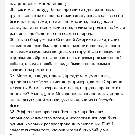
плацентарные млекопитающ.
35
:
Как и мы, но куда более древние и одни из первых
групп, появившихся после вымирания динозавров, все они
были плотоядными, но именно махайрод ны сделали
ставку на гигантские клыки и предпочитали речные поймы и
равнины, где было тепло и влажно природа.
36
:
Были обнаружены в Северной Америке и азии, в этих
экосистемах они были довольно многочисленны, но вовсе
не самыми крупными хищниками вокруг были и покрупнее
в целом махайрод ны не превышали размеров маленькой
собаки, а самые тяжёлые виды были сопоставимы с
золотистым ретривер.
37
:
Милота, правда, однако, прежде чем умиляться,
представьте себе золотистого ретривера, который яростно
терзает и Валит носорога или лошадь, трудно представить,
не так ли? А между тем Махаре дины вполне могли делать
это на регулярной основе, учитывая, что их саблезубы
были.
38
:
Эффективно приспособлены для пробивания
огромного количества плоти, а носороги и лошади были
одними из самых распространённых животных. Ещё 1
свидетельством того, что они могли быть убийцами