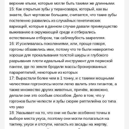
верхние клыки, которые могли быть такими же длинными.
15
:
Как открытые зубы у тиранозавра, который, как вы
знаете, был чертовски большим, считается, что такие зубы
постепенно развились из случайных генетических
вариаций, которые в данном случае давали преимущество
выживанию в окружающей среде и отбирались
естественным отбором, так саблезубость закрепляя.
16
:
И усиливалась поколениями, или, проще говоря,
горгоны обзавелись ими, потому что те были невероятно
хороши для прокалывания толстой шкуры и глубокого
разрывания плоти идеальный инструмент для пермской
пангеи, где по земле бродили массы бронированных
парарептилий, некоторые из которых
17
:
Вырастали более чем в 1 тонну, и с такими мощными
челюстями горгонопсы могли легко валить этих гигантов, а
также множество других животных, причём, возможно,
делали они это особым способом. Дело в том, что у
горгонов были челюсти и зубы скорее рептилийна оо типа
что указ
18
:
Указывает на то, что они не были особенно точны в
выборе места укуса, поэтому они могли полагаться на
тактику, укуси и отступи, напасть из засады на жертву,