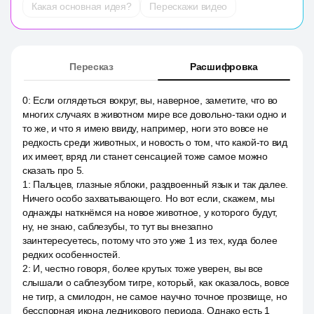
Какая основная идея?
Перескажи видео
Пересказ
Расшифровка
0
:
Если оглядеться вокруг, вы, наверное, заметите, что во
многих случаях в животном мире все довольно-таки одно и
то же, и что я имею ввиду, например, ноги это вовсе не
редкость среди животных, и новость о том, что какой-то вид
их имеет, вряд ли станет сенсацией тоже самое можно
сказать про 5.
1
:
Пальцев, глазные яблоки, раздвоенный язык и так далее.
Ничего особо захватывающего. Но вот если, скажем, мы
однажды наткнёмся на новое животное, у которого будут,
ну, не знаю, саблезубы, то тут вы внезапно
заинтересуетесь, потому что это уже 1 из тех, куда более
редких особенностей.
2
:
И, честно говоря, более крутых тоже уверен, вы все
слышали о саблезубом тигре, который, как оказалось, вовсе
не тигр, а смилодон, не самое научно точное прозвище, но
бесспорная икона ледникового периода. Однако есть 1