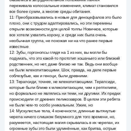
переживала колоссальные изменения, климат становился
все более сухим, а многие среды обитания.
11
:
Преобразовывались в новые для диноцефалов это было
плохо, они с трудом адаптировались, но эти перемены
открыли возможности для целой толпы Новичков, которые
все хотели ухватить корону, и среди них была очень
необычная группа, не похожая ни на что ранее первые
известные
12
:
Зубы, горгонопсы глядя на 1 из них, вы могли бы
подумать, что это какой-то прототип кошачьего или близкий
родственник, но нет, даже близко не так. Ведь они вообще
не были млекопитающими. Шок, правда, на деле первые
соблезубые, как и геноци, были древними.
13
:
Терапсиди, точнее, не млекопитающими. Терапсиди,
которые были ближе к млекопитающим, чем к рептилиям,
но формально не являлись ни теми, ни другими. Их предки
происходили от древних пеликозавров. В целом эти ребята
не были чем-то особо уникальным. Узкие, но
14
:
Мускулистые тела, 4 конечности, длинные вытянутые
черепа ничего слишком безумного для того времени, но,
разумеется, настоящая магия скрывалась в их черепах, их
огромные зубы это были удлинённые, как бритва, острые