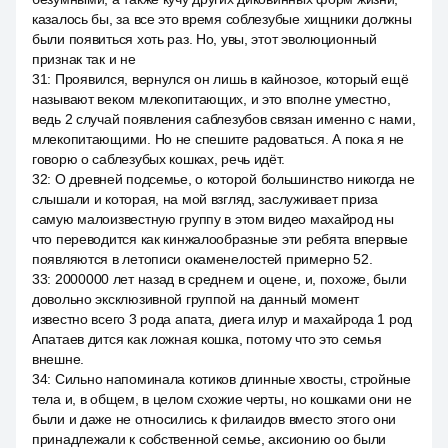
казалось бы, за все это время соблезубые хищники должны
были появиться хоть раз. Но, увы, этот эволюционный
признак так и не
31
:
Проявился, вернулся он лишь в кайнозое, который ещё
называют веком млекопитающих, и это вполне уместно,
ведь 2 случай появления саблезубов связан именно с нами,
млекопитающими. Но не спешите радоваться. А пока я не
говорю о саблезубых кошках, речь идёт.
32
:
О древней подсемье, о которой большинство никогда не
слышали и которая, на мой взгляд, заслуживает приза
самую малоизвестную группу в этом видео махайрод ны
что переводится как кинжалообразные эти ребята впервые
появляются в летописи окаменелостей примерно 52.
33
:
2000000 лет назад в среднем и оцене, и, похоже, были
довольно эксклюзивной группой на данный момент
известно всего 3 рода апата, диега илур и махайрода 1 род
Апатаев дится как ложная кошка, потому что это семья
внешне.
34
:
Сильно напоминала котиков длинные хвосты, стройные
тела и, в общем, в целом схожие черты, но кошками они не
были и даже не относились к филаидов вместо этого они
принадлежали к собственной семье, аксионию оо были