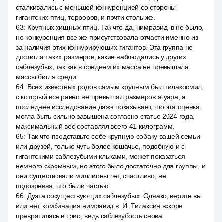
сталкивались с меньшей конкуренцией со стороны
гигантских птиц, терроров, и почти столь же.
63
:
Крупных хищных птиц. Так что да, нимравид, в не было,
но конкуренция все же присутствовала отчасти именно из
за наличия этих конкурирующих гигантов. Эта группа не
достигла таких размеров, какие наблюдались у других
саблезубых, так как в среднем их масса не превышала
массы бигля среди
64
:
Всех известных родов самым крупным был тилакосмил,
с который все равно не превышал размеров ягуара, а
последнее исследование даже показывает, что эта оценка
могла быть сильно завышена согласно статье 2024 года,
максимальный вес составлял всего 41 килограмм.
65
:
Так что представьте себе крупную собаку вашей семьи
или друзей, только чуть более кошачье, подобную и с
гигантскими саблезубыми клыками, может показаться
немного скромным, но этого было достаточно для группы, и
они существовали миллионы лет, счастливо, не
подозревая, что были частью.
66
:
Дуэта сосуществующих саблезубых. Однако, верите вы
или нет, комбинация нимравид в. И. Тилаксин вскоре
превратилась в трио, ведь саблезубость снова