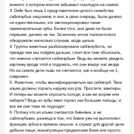
момент, о котором многие забывают смилодон на самом.
3
:
Delle был лишь 1 представителем целого семейства
саблезубых хищников, и они, в свою очередь, были далеко
не единственными, кто эволюционировал такие
примечательные зубы. Более того, они даже не были
первыми, далеко не так. За многие эпохи палеонтологи
обнаружили несколько случаев, когда целые
4
:
Группы животных разблокировали саблезубость, но
прежде чем мы пойдём дальше, стоит все-таки объяснить,
что именно считается саблезубым. Ведь вы можете увидеть
картинку вроде этой и подумать, что они вокруг нас везде.
Но на самом деле львы не считаются, как и вообще ни 1,
современ.
5
:
Животное, чтобы квалифицироваться как саблезуб. Твои
клыки должны торчать наружу изо рта. Простите, вампиры.
И теперь вы можете спросить погоди, а как же моржи или
кабарги? Ведь их зубы явно торчат, как большие пальцы, и
все же они тоже не подходят.
6
:
Потому что их клыки считаются бивнями, а не
саблезубыми, разница в том, что бивни уже не выполняют
функцию зубов в прямом смысле, а служат для другой цели
добычи пищи, манипуляции предметами Боев или просто