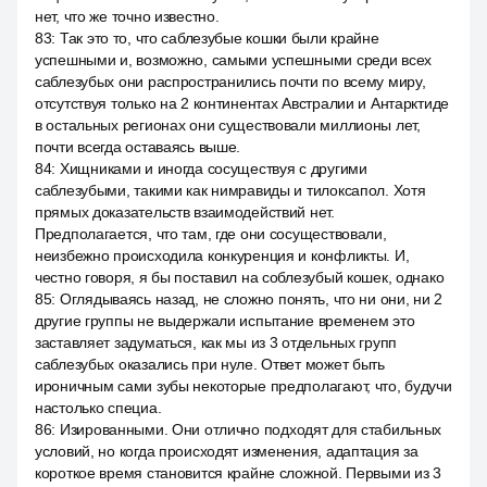
нет, что же точно известно.
83
:
Так это то, что саблезубые кошки были крайне
успешными и, возможно, самыми успешными среди всех
саблезубых они распространились почти по всему миру,
отсутствуя только на 2 континентах Австралии и Антарктиде
в остальных регионах они существовали миллионы лет,
почти всегда оставаясь выше.
84
:
Хищниками и иногда сосуществуя с другими
саблезубыми, такими как нимравиды и тилоксапол. Хотя
прямых доказательств взаимодействий нет.
Предполагается, что там, где они сосуществовали,
неизбежно происходила конкуренция и конфликты. И,
честно говоря, я бы поставил на соблезубый кошек, однако
85
:
Оглядываясь назад, не сложно понять, что ни они, ни 2
другие группы не выдержали испытание временем это
заставляет задуматься, как мы из 3 отдельных групп
саблезубых оказались при нуле. Ответ может быть
ироничным сами зубы некоторые предполагают, что, будучи
настолько специа.
86
:
Изированными. Они отлично подходят для стабильных
условий, но когда происходят изменения, адаптация за
короткое время становится крайне сложной. Первыми из 3