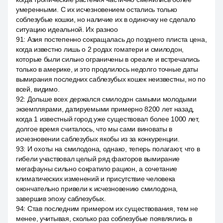
умеренными. С их исчезновением остались только
соблезубые кошки, но наличие их в одиночку не сделало
ситуацию идеальной. Их разноо
91
:
Азия постепенно сокращалась до позднего плиста цена,
когда известно лишь о 2 родах гоматери и смилодон,
которые были сильно ограничены в ореале и встречались
только в америке, и это продлилось недолго точные даты
вымирания последних саблезубых кошек неизвестны, но по
всей, видимо.
92
:
Дольше всех держался смилодон самыми молодыми
экземплярами, датируемыми примерно 8200 лет назад,
когда 1 известный город уже существовал более 1000 лет,
долгое время считалось, что мы сами виноваты в
исчезновении саблезубых якобы из за конкуренции.
93
:
И охоты на смилодона, однако, теперь полагают, что в
гибели участвовал целый ряд факторов вымирание
мегафауны сильно сократило рацион, а сочетание
климатических изменений и присутствие человека
окончательно привели к исчезновению смилодона,
завершив эпоху саблезубых.
94
:
Став последним примером их существования, тем не
менее, учитывая, сколько раз соблезубые появлялись в