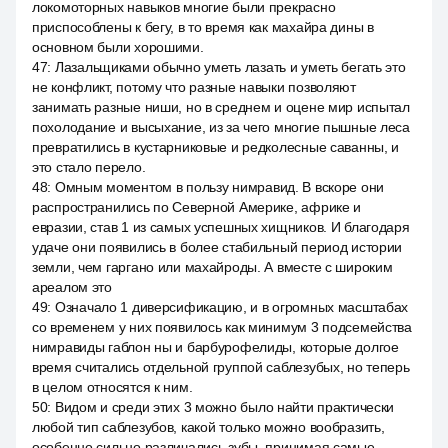
локомоторных навыков многие были прекрасно
приспособлены к бегу, в то время как махайра дины в
основном были хорошими.
47
:
Лазальщиками обычно уметь лазать и уметь бегать это
не конфликт, потому что разные навыки позволяют
занимать разные ниши, но в среднем и оцене мир испытал
похолодание и высыхание, из за чего многие пышные леса
превратились в кустарниковые и редколесные саванны, и
это стало перело.
48
:
Омным моментом в пользу нимравид. В вскоре они
распространились по Северной Америке, африке и
евразии, став 1 из самых успешных хищников. И благодаря
удаче они появились в более стабильный период истории
земли, чем гаргано или махайроды. А вместе с широким
ареалом это
49
:
Означало 1 диверсификацию, и в огромных масштабах
со временем у них появилось как минимум 3 подсемейства
нимравиды габлон ны и барбурофелиды, которые долгое
время считались отдельной группой саблезубых, но теперь
в целом относятся к ним.
50
:
Видом и среди этих 3 можно было найти практически
любой тип саблезубов, какой только можно вообразить,
особенно сильно различались зубы, принимая самые