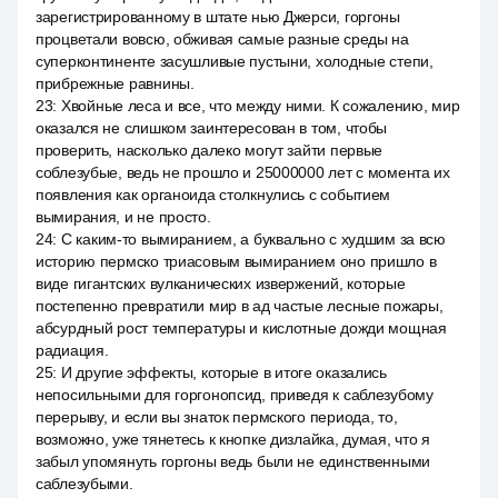
зарегистрированному в штате нью Джерси, горгоны
процветали вовсю, обживая самые разные среды на
суперконтиненте засушливые пустыни, холодные степи,
прибрежные равнины.
23
:
Хвойные леса и все, что между ними. К сожалению, мир
оказался не слишком заинтересован в том, чтобы
проверить, насколько далеко могут зайти первые
соблезубые, ведь не прошло и 25000000 лет с момента их
появления как органоида столкнулись с событием
вымирания, и не просто.
24
:
С каким-то вымиранием, а буквально с худшим за всю
историю пермско триасовым вымиранием оно пришло в
виде гигантских вулканических извержений, которые
постепенно превратили мир в ад частые лесные пожары,
абсурдный рост температуры и кислотные дожди мощная
радиация.
25
:
И другие эффекты, которые в итоге оказались
непосильными для горгонопсид, приведя к саблезубому
перерыву, и если вы знаток пермского периода, то,
возможно, уже тянетесь к кнопке дизлайка, думая, что я
забыл упомянуть горгоны ведь были не единственными
саблезубыми.