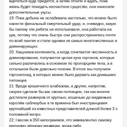
вцепиться куда придётся, а затем отойти и ждать, пока
жизнь будет покидать несчастное существо, они наносили
дополнительные укусы.
19
:
Пока добыча не ослабевала настолько, что можно было
нанести финальный смертельный удар, и, очевидно, какую
бы тактику эти ребята не использовали, она работала на
ура, потому что очень быстро они распространились почти
по всей пангея и стали одними из самых многочисленных и
доминирующих.
20
:
Хищников континента, а когда сочетается численность и
доминирование, получается целая куча горгонов, которые
сильно различались в основном по пропорциям тела, а в
остальном были довольно похожи. В итоге мы получили
горгонопсид, в которых можно было держать как домашних
питомцев.
21
:
Вроде крошечного алабазова, а другие, напротив,
скорее сделали бы вас своим питомцем, так как многие
достигали размеров от крупных, кошачьих до медвежьих
королём саблезубых в те времена был иностранцевия
крупнейший из известных представителей длиной более 3 с
половиной метро.
22
:
I весом в 350 килограммов, что эквивалентно самому
крупному чёрному медведю, когда-либо