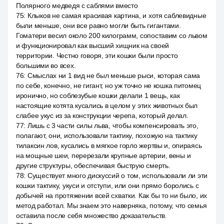
Полярного медведя с саблями вместо
75
:
Клыков не самая красивая картина, и хотя саблевидные
были меньше, они все равно могли быть гигантами.
Гоматери весил около 200 килограмм, сопоставим со львом
и функционировал как высший хищник на своей
территории. Честно говоря, эти кошки были просто
большими во всех.
76
:
Смыслах ни 1 вид не был меньше рыси, которая сама
по себе, конечно, не гигант, но уж точно не кошка питомец
иронично, но соблезубые кошки делали 1 вещь, как
настоящие котята кусались в целом у этих животных был
слабее укус из за конструкции черепа, который делал.
77
:
Лишь с 3 части силы льва, чтобы компенсировать это,
полагают, они, использовали тактику, похожую на тактику
тилаксин лов, кусались в мягкое горло жертвы и, опираясь
на мощные шеи, перерезали крупные артерии, вены и
другие структуры, обеспечивая быструю смерть.
78
:
Существует много дискуссий о том, использовали ли эти
кошки тактику, укуси и отступи, или они прямо боролись с
добычей на протяжении всей схватки. Как бы то ни было, их
метод работал. Мы знаем это наверняка, потому, что семья
оставила после себя множество доказательств.