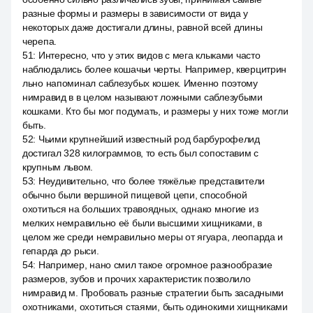
разные формы и размеры в зависимости от вида у
некоторых даже достигали длины, равной всей длины
черепа.
51
:
Интересно, что у этих видов с мега клыками часто
наблюдались более кошачьи черты. Например, кверцитрин
льно напоминал саблезубых кошек. Именно поэтому
нимравид в в целом называют ложными саблезубыми
кошками. Кто бы мог подумать, и размеры у них тоже могли
быть.
52
:
Чьими крупнейший известный род барбурофелид
достигал 328 килограммов, то есть был сопоставим с
крупным львом.
53
:
Неудивительно, что более тяжёлые представители
обычно были вершиной пищевой цепи, способной
охотиться на больших травоядных, однако многие из
мелких немравильно её были высшими хищниками, в
целом же среди немравильно меры от ягуара, леопарда и
гепарда до рыси.
54
:
Например, нано смил такое огромное разнообразие
размеров, зубов и прочих характеристик позволило
нимравид м. Пробовать разные стратегии быть засадными
охотниками, охотиться стаями, быть одинокими хищниками