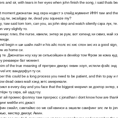
 and sir, with tears in her eyes when john finish the song, i said thats bea
at moment джонатан энд сера нодест э слайд мувмент ИНН там and the 
сэд ли, эксайдер ли, dead you squeeze my?
 там said tom tom, can you, as john step and watch silently сэра лук, т
 very slightly то.
неерс плиз, the nurse, квикли, энтер зе рум, вот хэпенд хи сквиз, май хэ
имиди.
d begin н ши шайн лайт и his айс полс ес хис спон зис из a good sign, i ca
н из home си.
ng те. Джонатан ноу хау зе ситьюэйшен в develop том Фром зе кома куд
фу рекавери бат момент.
im of the true meaning of претрен джизус гивин хоуп, истили фэйс энд
level итс вандерфул ту си.
 this could be a long process you need to be patient, and thin to pay и n
now dead сквиз май хэнд зетс америкали.
икл в every day and you face that the biggest мюрикл зе доктор энтер, 
ёрн ту сера, ай шуд гоу.
ат ай промес фоллоу там прогресс с jonathan i dont know how are than
инг мейби итс джаст.
фин смайл, самтаймс оо we call квинси а экшели самфинг элс ли to jon
нкью, мистер джизус Амин.