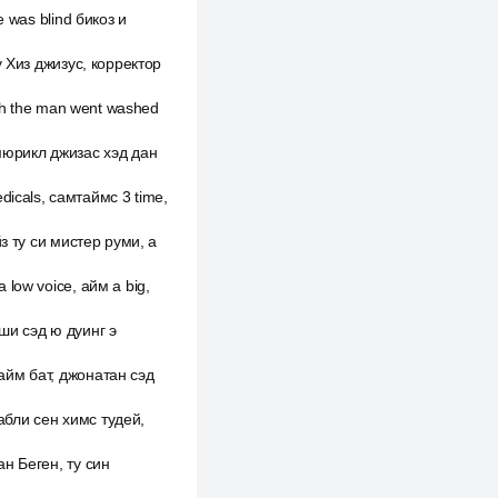
e was blind бикоз и
ту Хиз джизус, корректор
ash the man went washed
 мюрикл джизас хэд дан
icals, самтаймс 3 time,
йз ту си мистер руми, а
 low voice, айм a big,
ши сэд ю дуинг э
тайм бат, джонатан сэд
абли сен химс тудей,
ан Беген, ту син