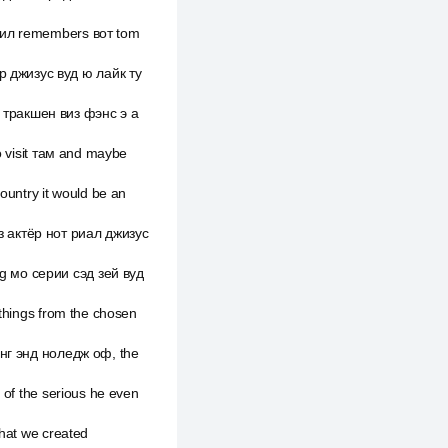
стил remembers вот tom
р джизус вуд ю лайк ту
 тракшен виз фэнс э a
o visit там and maybe
ountry it would be an
з актёр нот риал джизус
g мо серии сэд зей вуд
 things from the chosen
инг энд ноледж оф, the
 of the serious he even
that we created