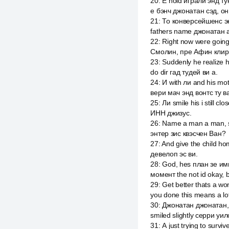
20
:
E noid играли энд т
е бэнч джонатан сэд, он
21
:
То конверсейшенс энд 
fathers name джонатан 
22
:
Right now were going
Смолин, пре Афин клир 
23
:
Suddenly he realize h
do dir гад тудей ви а.
24
:
И with ли and his mot
вери мач энд вонтс ту ва
25
:
Ли smile his i still 
ИНН джизус.
26
:
Name a man a man, s
энтер зис квэсчен Ван?
27
:
And give the child ho
девелоп эс ви.
28
:
God, hes план зе им
момент the not id okay, but
29
:
Get better thats a w
you done this means a lo
30
:
Джонатан джонатан, в
smiled slightly серри уил
31
:
А just trying to survi