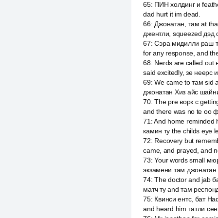
65
:
ПИН холдинг и feathers
dad hurt it im dead.
66
:
Джонатан, там at th
джентли, squeezed дэд 
67
:
Сэра мидилли раш ту,
for any response, and then
68
:
Nerds are called out 
said excitedly, зе неерс 
69
:
We came to там sid an
джонатан Хиз айс шайни
70
:
The pre ворк с getti
and there was no te оо 
71
:
And home reminded h
камин ту the childs eye 
72
:
Recovery but remember
came, and prayed, and 
73
:
Your words small мюр
экзамени там джонатан т
74
:
The doctor and jab б
матч ту and там респонд
75
:
Квинси ентс, бат На
and heard him татли се