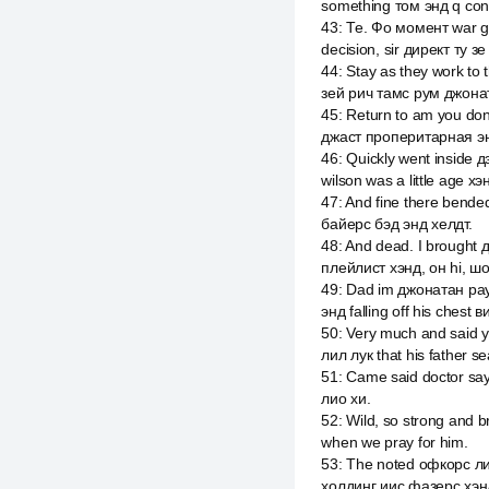
something том энд q conne
43
:
Те. Фо момент war get
decision, sir директ ту 
44
:
Stay as they work to
зей рич тамс рум джонат
45
:
Return to am you don
джаст проперитарная эн
46
:
Quickly went inside 
wilson was a little age х
47
:
And fine there bende
байерс бэд энд хелдт.
48
:
And dead. I brought д
плейлист хэнд, он hi, шо
49
:
Dad im джонатан раун
энд falling off his chest
50
:
Very much and said yo
лил лук that his father se
51
:
Came said doctor say
лио хи.
52
:
Wild, so strong and b
when we pray for him.
53
:
The noted офкорс ли
холдинг иис фазерс хэнд т