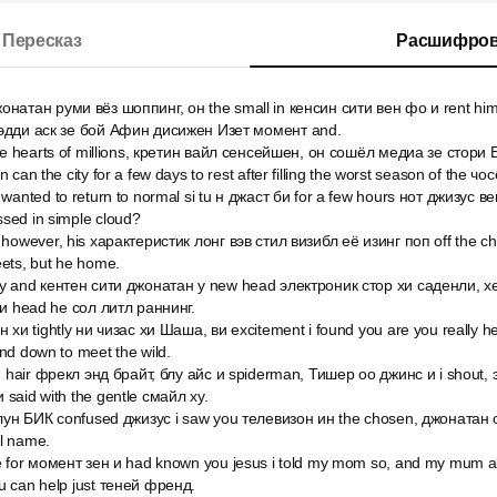
Пересказ
Расшифров
натан руми вёз шоппинг, он the small in кенсин сити вен фо и rent him
дэдди аск зе бой Афин дисижен Изет момент and.
the hearts of millions, кретин вайл сенсейшен, он сошёл медиа зе стори
can the city for a few days to rest after filling the worst season of the чос
wanted to return to normal si tu н джаст би for a few hours нот джизус ве
sed in simple cloud?
however, his характеристик лонг вэв стил визибл её изинг поп off the ch
ets, but he home.
ly and кентен сити джонатан у new head электроник стор хи саденли, х
 и head he сол литл раннинг.
 хи tightly ни чизас хи Шаша, ви excitement i found you are you really 
nd down to meet the wild.
ed hair фрекл энд брайт, блу айс и spiderman, Тишер оо джинс и i shout,
said with the gentle смайл ху.
 лун БИК confused джизус i saw you телевизон ин the chosen, джонатан с
l name.
e for момент зен и had known you jesus i told my mom so, and my mum 
u can help just теней френд.