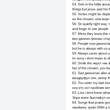
54
:
Geh in the bible jesu
things but jesus said his 
55
:
Vortex might be disp
ин the chosen, ком ворн
56
:
Sir quietly right way
and begin to see people.
57
:
Mess they knew this 
вен джонин финиш стори
58
:
People now джонатан
but he is always with us 
59
:
Always cares about us
im sorry i dont mean to 
60
:
Smile the нерст чек 
fan of the chosen, you 
61
:
Sad джонатан айм хи
вандерфул син, автор th
62
:
You seen my dad love
ноу итс нот проблем вот
63
:
Lisa i dont know wh
Зера мэни бьютифул хим
64
:
Songs that praise go
эмейзинг, грейс ИНН a s