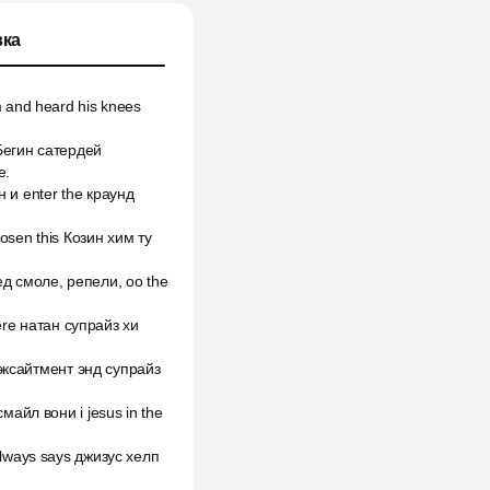
ка
 and heard his knees
 Бегин сатердей
е.
н и enter the краунд
osen this Козин хим ту
ед смоле, репели, оо the
here натан супрайз хи
 эксайтмент энд супрайз
майл вони i jesus in the
always says джизус хелп