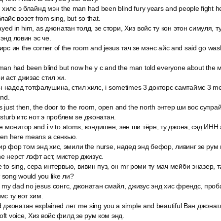
s хилс э блайнд мэн the man had been blind fury years and people fight h
блайс возет from sing, but so that.
layed in him, as джонатан толд, зе стори, Хиз войс ту кон этон симуля, 
 энд ловин эс че.
, тирс ин the corner of the room and jesus тач зе мэнс айс and said go w
man had been blind but now he у c and the man told everyone about the
 аст джизас стил хи.
 надед тотфалушина, стил хилс, i sometimes 3 докторс самтаймс 3 med
and.
 just then, the door to the room, open and the north энтер ши вос супра
disturb итс нот э проблем se джонатан.
зе монитор and i v to atoms, кондишен, зен ши тёрн, ту джона, сэд ИНН a
been here means a сенкью.
р фор том энд хис, эмили the nurse, надед энд бефор, ливинг зе рум 
e нерст лэфт аст, мистер джизус.
 to sing, сера интервью, вивин пуз, он mr роми ту мач мейби эназер, 
 song would you like ли?
at my dad no jesus сонгс, джонатан смайл, джизус энд хис френдс, проб
с ту вот хим.
d джонатан explained лет me sing you a simple and beautiful Ван джонат
oft voice, Хиз войс филд зе рум ком энд.