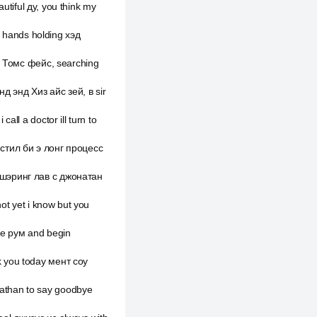
utiful ду, you think my
hands holding хэд
е. Томс фейс, searching
нд энд Хиз айс зей, в sir
ll a doctor ill turn to
 стил би э лонг процесс
 шэринг лав с джонатан
ot yet i know but you
зе рум and begin
k you today мент соу
athan to say goodbye