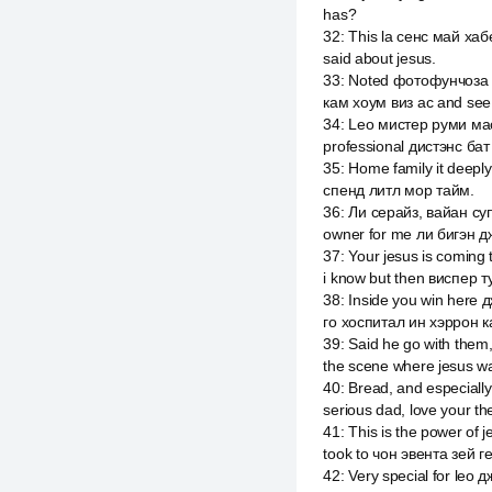
has?
32
:
This la сенс май хаб
said about jesus.
33
:
Noted фотофунчоза т
кам хоум виз ас and see
34
:
Leo мистер руми мас
professional дистэнс бат th
35
:
Home family it deeply
спенд литл мор тайм.
36
:
Ли серайз, вайан супр
owner for me ли бигэн д
37
:
Your jesus is comin
i know but then виспер т
38
:
Inside you win here
го хоспитал ин хэррон 
39
:
Said he go with them,
the scene where jesus w
40
:
Bread, and especiall
serious dad, love your t
41
:
This is the power of 
took to чон эвента зей ге
42
:
Very special for leo 