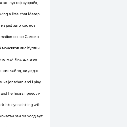
натан лук оф супрайз,
ving a little chat Мазер
з just эато хис нот,
versation сенсе Самсин
3 монсиков иис Куртин,
ен ю май Лиа аск эген
, зис чайлд, хи диднт
 из jonathan and i play
h and he hears преес ли
ask his eyes shining with
жонатан зен хи холд аут