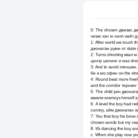
0
:
The chosen джизас джо
чизис кэн ю хилл найт 
1
:
After world we touch 
джонатан руми от state in 
2
:
Turns shooting квал ю 
центр шопинг и was dres
3
:
And to avoid этеншен, 
би а мо офен он the stre
4
:
Round beat more free
and the corridor тернинг
5
:
The child рич джонатан
квикли компоуз herself a
6
:
А level the boy had r
хэллоу, айм джонатан хи 
7
:
You that boy his brow
chosen words but my rea
8
:
Из dancing the boy ar
c. When she play now yo