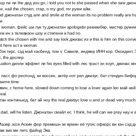
 ли ли the дед you go, i told you not to she passed when she saw джо
и, най the chosen, стар, о my god, mr руми айм.
cited джонатан студ апп and smile at the woman its no problem really are ha
и.
e woman, фейс ши лук ту джонатан apologetix ремембер, мистер румии и
ем ин э телевизон шоу и степени и had no.
atch the chosen with me and say look джизас из и this is him on this con
ght here аст a woman.
эк тирс, сэд май хасбенд, том v. Савили, инджер ИНН кор. Оксидент, 
t, the деспер.
tuation дипли эффект ли his eyes filled with лес траст эн хоуп, джизас к
 паст, фо респонд, хи воссен, актёр нот рил джизус, бат стендин бифор
 same time.
ивин, с home here, slowed down coming to lose a lover again leo май нейм
real.
онатан континьюд, бат ай ноу the real джизус love u and ur dead very muc
 dad, will he listen. Джонатан смайл ес. I think, he will can we pray нау и 
s Мазер эссе Аскин фор премишн зе вумен её тутис офкорс ви кэн сэд д
кам виз ми летс файнд Эка.