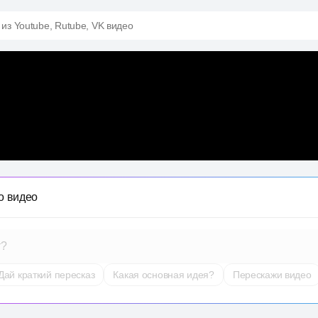
 из Youtube, Rutube, VK видео
о видео
т?
Дай краткий пересказ
Какая основная идея?
Перескажи видео