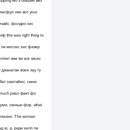
opping мо э секшен виз
y писфул лио вот your
 дизайс, фолдин хис
p this was right thing to
ily ли мессес хис фазер
протект зем ви аск зисис
у джанатан воен хау ту
, бат самтаймс, синкс
y much риал факт фо
 руми, сенкью фор, what
pressive. The woman
 хэд ю, а, реди хелп ли