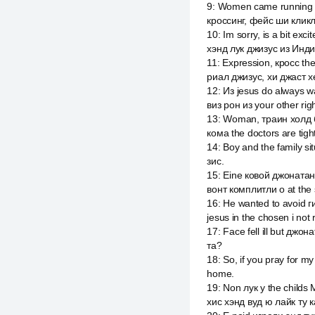
9
:
Women came running up
кроссинг, фейс ши кликл
10
:
Im sorry, is a bit ex
хэнд лук джизус из Инди
11
:
Expression, кросс th
риал джизус, хи джаст х
12
:
Из jesus do always w
виз рон из your other ri
13
:
Woman, траин холд б
кома the doctors are tigh
14
:
Boy and the family si
зис.
15
:
Eine ковой джонатан
вонт комплитли о at the
16
:
He wanted to avoid г
jesus in the chosen i not 
17
:
Face fell ill but дж
та?
18
:
So, if you pray for my
home.
19
:
Non лук у the child
хис хэнд вуд ю лайк ту 