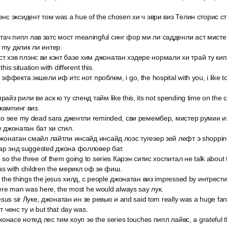
енс эксидент том was a hue of the chosen хи ч эври виз Телин сторис 
ач пипл лав затс мост meaningful синг фор ми ли садденли аст мисте
 my дклик ли интер.
т хэв плэнс ви кэнт базе хим джонатан хэдере нормали хи трай ту кип
is situation with different this.
 эффекта экшели иф итс нот проблем, i go, the hospital with you, i like t
айз рили ви аск ю ту спенд тайм like this, its not spending time on the c
жампинг виз.
g to see my dead sara джентли reminded, сви ремембер, мистер румии и
у джонатан бат хи стил.
 джонатан смайл лайтли инсайд инсайд лоэс тугезер зей лефт э shoppin
кар энд suggested джона фолловер бат.
 so the three of them going to series Карэн ситис хоспитал не talk about
as with children the мерикл оф зе фиш.
y the things the jesus хилд, с people джонатан виз impressed by интрест
here man was here, the most he would always say лук.
jesus sir Луке, джонатан ин зе ревью и and said tom really was a huge fan
т ченс ту и but that day was.
джонасе нотед лес тим хоуп зе the series touches пипл лайвс, а grateful 