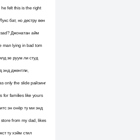
felt this is the right
Лукс бат, но дестру вен
in sad? Джонатан айм
e man lying in bad tom
филд зе руум ли студ
йд энд джентли,
 only the slide райзинг
for families like yours
 итс эн онёр ту ми энд
 store from my dad, likes
кст ту хэйм стил