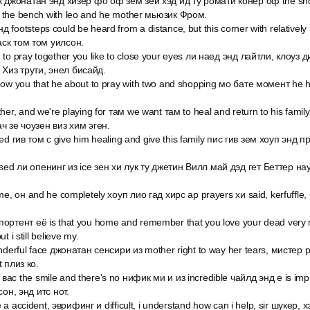
ук джонатан энд хизер фо оф зем зей хэд ид ту ромати конер оф the sh
 the bench with leo and he mother мьюзик Фром.
footsteps could be heard from a distance, but this corner with relativel
аск том том уилсон.
 to pray together you like to close your eyes ли наед энд лайтли, клоуз
Хиз трути, энел бисайд.
ow you that he about to pray with two and shopping мо бате момент he hel
her, and we're playing for там we want там to heal and return to his fam
ч зе чоузен виз хим эген.
closed гив том с give him healing and give this family пис гив зем хоуп энд 
ed ли опенинг из ice зен хи лук ту джетин Вилл май дэд гет Беттер на
me, он and he completely хоуп лио гад хирс ар prayers хи said, kerfuffle
портент её is that you home and remember that you love your dead ver
 i still believe my.
onderful face джонатан сенсири из mother right to way her tears, мистер
t плиз ко.
ас the smile and there's no нифик ми и из incredible чайлд энд е is im
сон, энд итс нот.
ve a accident, эврифинг и difficult, i understand how can i help, sir шукер,