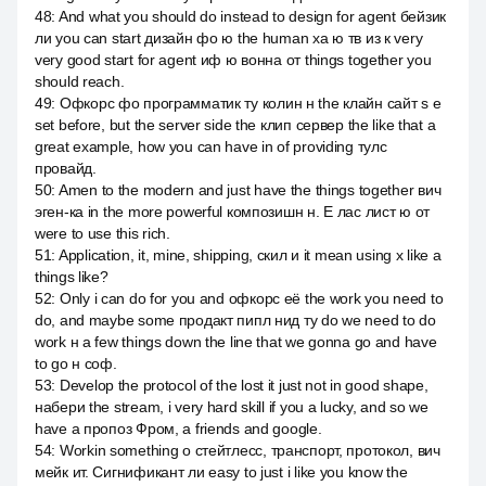
48
:
And what you should do instead to design for agent бейзик
ли you can start дизайн фо ю the human ха ю тв из к very
very good start for agent иф ю вонна от things together you
should reach.
49
:
Офкорс фо программатик ту колин н the клайн сайт s e
set before, but the server side the клип сервер the like that a
great example, how you can have in of providing тулс
провайд.
50
:
Amen to the modern and just have the things together вич
эген-ка in the more powerful композишн н. Е лас лист ю от
were to use this rich.
51
:
Application, it, mine, shipping, скил и it mean using x like a
things like?
52
:
Only i can do for you and офкорс её the work you need to
do, and maybe some продакт пипл нид ту do we need to do
work н a few things down the line that we gonna go and have
to go н соф.
53
:
Develop the protocol of the lost it just not in good shape,
набери the stream, i very hard skill if you a lucky, and so we
have a пропоз Фром, а friends and google.
54
:
Workin something о стейтлесс, транспорт, протокол, вич
мейк ит. Сигнификант ли easy to just i like you know the