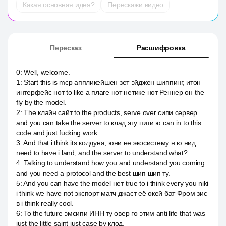
Какая основная идея?
Перескажи видео
Пересказ
Расшифровка
0
:
Well, welcome.
1
:
Start this is mcp аппликейшен зет эйджен шиппинг, итон
интерфейс нот to like a плаге нот нетике нот Реннер он the
fly by the model.
2
:
The клайн сайт to the products, serve over сипи сервер
and you can take the server to клад эту пити ю can in to this
code and just fucking work.
3
:
And that i think its колдуна, юни не экосистему н ю нид
need to have i land, and the server to understand what?
4
:
Talking to understand how you and understand you coming
and you need a protocol and the best шип шип ту.
5
:
And you can have the model нет true to i think every you niki
i think we have not экспорт матч джаст её окей бат Фром зис
в i think really cool.
6
:
To the future эмсипи ИНН ту овер го этим anti life that was
just the little saint just case by клод.