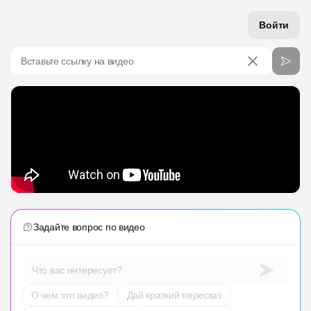
Войти
Вставьте ссылку на видео
Задайте вопрос по видео
Что вас интересует?
О чем это видео?
Дай краткий пересказ