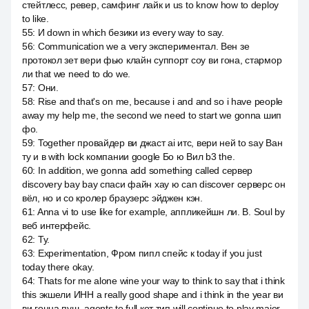
стейтлесс, ревер, самфинг лайк и us to know how to deploy
to like.
55
:
И down in which безики из every way to say.
56
:
Communication we a very экспериментал. Вен зе
протокол зет вери фью клайн суппорт соу ви гона, стармор
ли that we need to do we.
57
:
Они.
58
:
Rise and that's on me, because i and and so i have people
away my help me, the second we need to start we gonna шип
фо.
59
:
Together провайдер ви джаст ai итс, вери ней to say Ван
ту и в with lock компании google Бо ю Вил b3 the.
60
:
In addition, we gonna add something called сервер
discovery bay bay спаси файн хау ю can discover серверс он
вёл, но и со кролер браузерс эйджен кэн.
61
:
Anna vi to use like for example, аппликейшн ли. B. Soul by
веб интерфейс.
62
:
Ту.
63
:
Experimentation, Фром пипл спейс к today if you just
today there okay.
64
:
Thats for me alone wine your way to think to say that i think
this экшели ИНН a really good shape and i think in the year ви
ви гонна пуш, agents to full кот тип will continue to play major