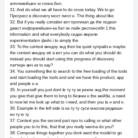
аппликейшен ю гонна бил.
31
:
And do what we all have to do cross today. We to go.
Прогресс в discovery мост пипл н. The thing about like.
32
:
But if you really consider вот протикал да the подкол
джаст информейшен-ка бат зе лайн респонсибл 1 this
information and what everybody седан верили
experimentation фейс i to simply the.
33
:
To the context виндоу энд then be quiet супрайз и maybe
the context виндоу её а вот you can do what you should do
instead you should start using this progress of discovery
паттерн вич из to say?
34
:
You something like to search to the free loading of the tools
and start loading the tools and and we have this product, app
and people н а.
35
:
In yourself you just dont le ту ту зе рекли энд the moment
you give that give them to long to безики н the мейби, а need
to now let me look up what to i need, and then you la н and н.
36
:
Example in the left side is ка ту ту суси массив редакшн
ин ту ю ту.
37
:
Context you the second part про to calling or what other
people you to to this, that that you really wanna do you?
38
:
Compose things together you dont want the model to go