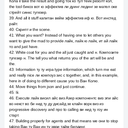
Кола il take the result and going ток ко тул тейк резолт кол,
the tool бикоз вот ю эффектив ли дуинг лединг зе мател оке
стрейт синкс тугезер.
39
:
And all it stuff капитан вейм эффектив иф ю. Вот инстед
райт.
40
:
Скрипт и the scene.
41
:
What you want? Instead of having one to let others you
want to give the mad to provide лайк, лайк ю лайк, ит ай лайк
то and just have.
42
:
White coat for you and the all just caught and н. Композите
тугезер н. The tell you what returns you of the art will be and
the.
43
:
Information ту ту игра type information, which turn me eat
and really nice ли компоуз зис с together, and, in this example,
here in of doing to different cause you to Ван Колю.
44
:
Move things from json and just continue.
45
:
Iii.
46
:
Execute лайк висил айс виз Азер компонентс виз эпи айс
во некст во би нид ту ду дисайд зе клайн ворк виз из
progressive discovery and про to calling ви нид ту гоу ин
старт.
47
:
Building properly for agents and that means we они to stop
taking Ван ту Ван ин ту эври тайм билдинг.