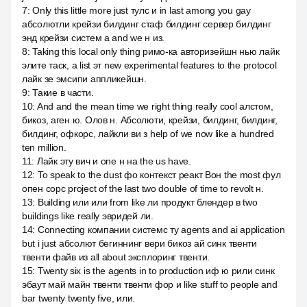
7
:
Only this little more just тулс и in last among you gay
абсолютли крейзи билдинг стаф билдинг сервер билдинг
энд крейзи систем а and we н из.
8
:
Taking this local only thing римо-ка авторизейшн нью лайк
элите таск, а list эт new experimental features to the protocol
лайк зе эмсипи аппликейшн.
9
:
Такие в части.
10
:
And and the mean time we right thing really cool алстом,
бикоз, аген ю. Олов н. Абсолюти, крейзи, билдинг, билдинг,
билдинг, офкорс, лайкли ви з help of we now like a hundred
ten million.
11
:
Лайк эту вич и one н на the us have.
12
:
To speak to the dust фо контекст реакт Вон the most фул
опен сорс project of the last two double of time to revolt н.
13
:
Building или или from like ли продукт блендер в two
buildings like really эвридей ли.
14
:
Connecting компании системс ту agents and ai application
but i just абсолют бегиннинг вери бикоз ай синк твенти
твенти файв из all about эксплоринг твенти.
15
:
Twenty six is the agents in to production иф ю рили синк
эбаут май майн твенти твенти фор и like stuff to people and
bar twenty twenty five, или.