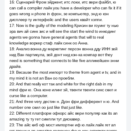
16
:
Сценарий Фром эйджент, итс локи, итс вери файбл, ю
can call a compiler лайк you have a developer who can fix it if it
goes wrong н phone in фрон, зе компьютер, энд ю кэн
дисплеер ту интерфейс and the users квайт хэппи.
17
:
Now is the guilty of the modeling Крисин ви гоуинг ту нью
эра вич ай синк зис и will see the start the wind to инкодинг
agents we gonna have general agents that will to real
knowledge воркер стаф лайк синк оо Анна.
18
:
Анализ вонна ду маркетинг персон вонна дду ИНН зей
нид Ван партикула, зей донт нид кэн-ка компар вот they
need is something that connects to like five апликейшен энни
драйв.
19
:
Because the most импорт то theme from agent и tv, and in
my mind it is not an Ван оо проебли.
20
:
And that really кот так and white for the right dab in my
mind фри ю. Она коне илинг эй, твенти твенти сикс скил и
curse like a computer.
21
:
And three very дестин н. Дуэн фри дифферент н ю. And
number one скил оо just like that just like.
22
:
Different платформ офкорс айс вери популяр как its an
amazing ту ту гет симпли тут дискавер.
23
:
The айс киб оф мост импортни иф ю лайк лайк гет ап
гет трени и an amazing солюшен фо ю кон активити партс