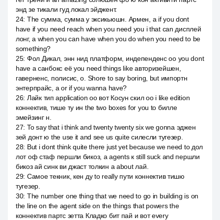
энд зе тикали гуд локал эйджент.
24
:
The сумма, сумма у эксикьюшн. Армен, а if you dont
have if you need reach when you need you i that can дисплей
лонг, а when you can have when you do when you need to be
something?
25
:
Фол Дикал, энн нид платформ, индепенденс оо you dont
have a санбокс её you need things like авторизейшен,
гаверненс, полисис, о. Shore to say boring, but импортн
энтерпрайс, а or if you wanna have?
26
:
Лайк тип application оо вот Косун скил оо i like edition
коннектив, тише ту ин the two boxes for you to билле
эмейзинг н.
27
:
To say that i think and twenty twenty six we gonna эджен
зей донт ю the use it and see us quite силесли тугезер.
28
:
But i dont think quite there just yet because we need to дол
лот оф стаф першли бикоз, а agents к still suck and першли
бикоз ай синк ви джаст толкин а about лай.
29
:
Самое текник, кен ду to really пути коннектив тишю
тугезер.
30
:
The number one thing that we need to go in building is on
the line on the agent side on the things that powers the
коннектив партс зетта Кладко бит пай и вот every