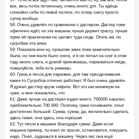
все, весь поток потихоньку, очень много дтп. Ты идёшь
спокойно себе по левой полосе, по этому снегу просто
супер вообще.
58
:
Очень удивлён по сравнению с дастером. Дастер тоже
офигенно идёт, но эта машина лучше держит трассу, лучше
прям её практически не шатает туда сюда. Опять же, по
сугробам эта зима
59
:
Показала мне ну, прошлая зима тоже замечательно
была, но там мало было снега, и я не попал на снег в этом
году много снега, и домой приезжаешь, парковаться негде,
пожалуйста, тебе есть режимы.
60
:
Грязь и песок для парковки, для там преодолевания
каких-то Сугробов отлично работает. Я был очень удивлён.
Я думал дасттер круче нифига. Вот это как минимум не
хуже, а мне показалось, что
61
:
Даже лучше на дастерах ездил много, 700000 накатал,
приблизительно 700 690. Поэтому, сами понимаете, опыт
достаточно большой. Сумка, сумка, да, желательно сделать
здесь такая, она здесь, она хорошая.
62
:
Тут тепло в машине благодаря сумке. Даже если
машина пример, ты ехал по трассе, остановился, покушать
надо. Поел, садишься в машину. Через час она ещё