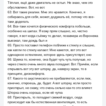
Тёплая, ещё даже двигатель не остыл. Не знаю, чем это
обусловлено. Вот, но вот.
63
:
Вот такие реалии. Мне это нравится. Конечно, я
собираюсь для себя, может, додумать её, потому что все-
таки доделать
64
:
Все-таки хочется физического комфорта побольше,
особенно на шипах. Я езжу прям слышно, но, честно
говоря, я вот когда съёмку то делал, позавчера из Воронежа
выезжал, там дождь был и
65
:
Просто поставил телефон поближе к стеклу и слышно,
как капли по стеклу капают. Мне кажется, вот это вот
одинарное остекление, которое здесь присутствует, оно
66
:
Шумка то, конечно, она будет чуть чуть получше, но
через стекло очень много звука попадает. Вот. Причём, если
открывать вот эту вот шторку, да, наверху экран, то в
принципе, дискомфорта.
67
:
Какого-то акустического не прибавляется, если люк,
конечно, откроешь, да, будет. А вот шторку, если просто
приоткрыл, не скажу, что очень сильно как-то это влияет.
Шторка очень хороша, если её чутка
68
:
Приоткрыть, то попадает свежий воздух, сюда
происходит как бы естественная вентиляция, то есть