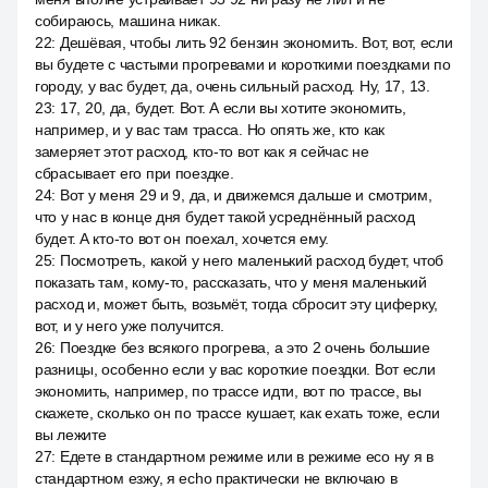
собираюсь, машина никак.
22
:
Дешёвая, чтобы лить 92 бензин экономить. Вот, вот, если
вы будете с частыми прогревами и короткими поездками по
городу, у вас будет, да, очень сильный расход. Ну, 17, 13.
23
:
17, 20, да, будет. Вот. А если вы хотите экономить,
например, и у вас там трасса. Но опять же, кто как
замеряет этот расход, кто-то вот как я сейчас не
сбрасывает его при поездке.
24
:
Вот у меня 29 и 9, да, и движемся дальше и смотрим,
что у нас в конце дня будет такой усреднённый расход
будет. А кто-то вот он поехал, хочется ему.
25
:
Посмотреть, какой у него маленький расход будет, чтоб
показать там, кому-то, рассказать, что у меня маленький
расход и, может быть, возьмёт, тогда сбросит эту циферку,
вот, и у него уже получится.
26
:
Поездке без всякого прогрева, а это 2 очень большие
разницы, особенно если у вас короткие поездки. Вот если
экономить, например, по трассе идти, вот по трассе, вы
скажете, сколько он по трассе кушает, как ехать тоже, если
вы лежите
27
:
Едете в стандартном режиме или в режиме eco ну я в
стандартном езжу, я echo практически не включаю в