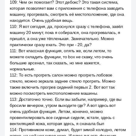
109
:
Чем он помогает? Этот дебокс? Это такая система,
которая позволяет вам с приложения с телефона заводить
машину, прогревать, смотреть её местоположение, где она
находится. Очень удобная вещь.
110
:
Я вот сегодня, да, проснулся сразу с телефона, завёл
машину 20 минут, пока я собирался, она прогревалась, я
пришёл, а она уже тёпленькая. Замечательно. Можно
практически сразу ехать. Это при - 20, да?
111
:
Вот классная функция, опять же, если летом, то
можете охладить функции, то box не скажу, что очень
большие арсенал, так сказать, но мне кажется,
нормальные.
112
:
То есть прогреть салон можно прогреть лобовое
стекло, можно зеркала заднее стекло прогреть. Можно
также включить прогрев сидений первых 2. Вот вот так
можно посмотреть местоположение машины.
113
:
Достаточно точно. Если вы забыли, например, где вы
бросили вечером, утром выходите где? А вот здесь вот
очень удобная функция. Летом, конечно, можно
провентилировать все сиденья сидели, кстати, здесь с
вентиляцией кожа, которая здесь, я сначала был
114
:
Противником кожи, думал, будет зимой холодно, летом
жарко, на ней нет супер кожа. И плюс тут есть функция