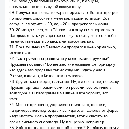
немножко до половинки приоткрыть. И, в общем,
нормально не очень сухой воздух полу.
69
:
Получается, печка то жарит нормально. Кстати, прогрев
по прогреву, спросите у меня как машин то зимой. Вот
сегодня, смотрите, - 20, да, - 20 и прогревалась маши.
70
:
20 минут я сел, она Тёплая, я шапку снял нормально.
Вот движок чуть чуть прогрелся. Ну то есть для того, чтобы
ты начал выезжать со двора на трассу как раз.
71
:
Пока ты выехал 5 минут, он прогрелся уже нормально,
можно ехать.
72
:
Так, пружины спрашивали у меня, какие пружины?
Пружины поставил? Более жёсткие называется торнадо у
нас здесь это продавец так их озвучил. Здесь у нас в
России, конечно, в Китае, там немножко
73
:
Другие там цифры, названия. Ну, я их не знаю, не скажу.
Пружин торнадо практически не просели, все отлично, я
возил уже 700 килограмм в машине и все хорошо, вот
sweet.
74
:
Меня в принципе, устраивает в машине, но если,
например, снегопад будет, и вы идёте, он залепляет фары,
надо чистить. Вот не прогревает так, чтобы светить во
время сильного снегопада. Ну или резко, например,
75
:
Идёте по трассе, так что ещё сделал? Я плёнку по кругу,