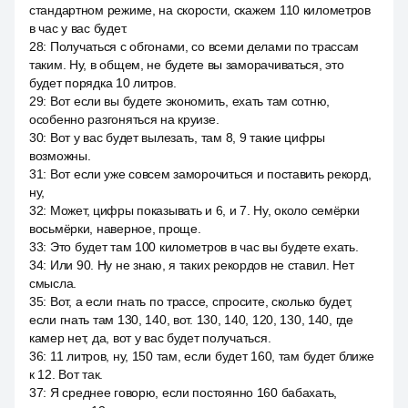
стандартном режиме, на скорости, скажем 110 километров
в час у вас будет.
28
:
Получаться с обгонами, со всеми делами по трассам
таким. Ну, в общем, не будете вы заморачиваться, это
будет порядка 10 литров.
29
:
Вот если вы будете экономить, ехать там сотню,
особенно разгоняться на круизе.
30
:
Вот у вас будет вылезать, там 8, 9 такие цифры
возможны.
31
:
Вот если уже совсем заморочиться и поставить рекорд,
ну,
32
:
Может, цифры показывать и 6, и 7. Ну, около семёрки
восьмёрки, наверное, проще.
33
:
Это будет там 100 километров в час вы будете ехать.
34
:
Или 90. Ну не знаю, я таких рекордов не ставил. Нет
смысла.
35
:
Вот, а если гнать по трассе, спросите, сколько будет,
если гнать там 130, 140, вот. 130, 140, 120, 130, 140, где
камер нет, да, вот у вас будет получаться.
36
:
11 литров, ну, 150 там, если будет 160, там будет ближе
к 12. Вот так.
37
:
Я среднее говорю, если постоянно 160 бабахать,