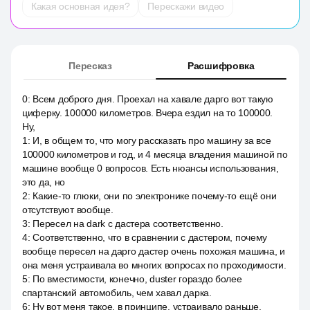
Какая основная идея?
Перескажи видео
Пересказ
Расшифровка
0
:
Всем доброго дня. Проехал на хавале дарго вот такую
циферку. 100000 километров. Вчера ездил на то 100000.
Ну,
1
:
И, в общем то, что могу рассказать про машину за все
100000 километров и год, и 4 месяца владения машиной по
машине вообще 0 вопросов. Есть нюансы использования,
это да, но
2
:
Какие-то глюки, они по электронике почему-то ещё они
отсутствуют вообще.
3
:
Пересел на dark с дастера соответственно.
4
:
Соответственно, что в сравнении с дастером, почему
вообще пересел на дарго дастер очень похожая машина, и
она меня устраивала во многих вопросах по проходимости.
5
:
По вместимости, конечно, duster гораздо более
спартанский автомобиль, чем хавал дарка.
6
:
Ну вот меня такое, в принципе, устраивало раньше.