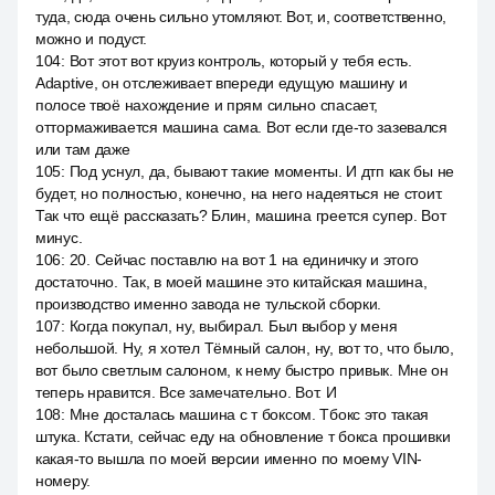
туда, сюда очень сильно утомляют. Вот, и, соответственно,
можно и подуст.
104
:
Вот этот вот круиз контроль, который у тебя есть.
Adaptive, он отслеживает впереди едущую машину и
полосе твоё нахождение и прям сильно спасает,
оттормаживается машина сама. Вот если где-то зазевался
или там даже
105
:
Под уснул, да, бывают такие моменты. И дтп как бы не
будет, но полностью, конечно, на него надеяться не стоит.
Так что ещё рассказать? Блин, машина греется супер. Вот
минус.
106
:
20. Сейчас поставлю на вот 1 на единичку и этого
достаточно. Так, в моей машине это китайская машина,
производство именно завода не тульской сборки.
107
:
Когда покупал, ну, выбирал. Был выбор у меня
небольшой. Ну, я хотел Тёмный салон, ну, вот то, что было,
вот было светлым салоном, к нему быстро привык. Мне он
теперь нравится. Все замечательно. Вот. И
108
:
Мне досталась машина с т боксом. Тбокс это такая
штука. Кстати, сейчас еду на обновление т бокса прошивки
какая-то вышла по моей версии именно по моему VIN-
номеру.