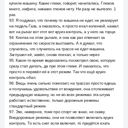
купили машину. Какие глюки, говорит, начитались. Глюков
много, нифига, никаких глюков нету. Ни разу не вылезло. 1
раз.
93
:
Я подумал, что почему-то машина не едет, не реагирует
на педаль Газа, а оказалось, я просто ехал коленкой, нажал
вот на рычаг вот этот вот круиз контроль, а у него на торце.
94
:
Кнопка на этом рычаге, и она как раз отвечает за
ограничение по скорости выставить. А я думал, что
случилось, что случилось на трассе не едет машина.
Заглушил её, завёл, снова поехал, а только через
95
:
Какое-то время видеозапись посмотрел свою, которую
сразу стал делать, да при этом глюке. И оказалось, что
просто я перевёл её в этот режим. Так что ещё круиз
контроль обал.
96
:
Вещь очень сильно помогает, на трассах просто едешь
и получаешь удовольствие от вождения, она отслеживает
предыдущую машину, но не во всех режимах эта штука
работает, естественно, только дорожные режимы
стандартный режим.
97
:
Эко, наверное, тоже про спорт не знаю, не скажу.
Внедорожные режимы, они не позволяют включать круиз
контроль. То есть снег если включил, то придётся ехать