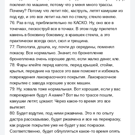
поклеил по машине, потому что у меня много трассы.
Почему? Потому что летит пёс, каструль, летят камушки из
под кур, и это все летит на лкп по стеклу, стекло меняю.
76
:
Раз в год, приблизительно по КАСКО. Ну, оно все в
точечках, пескоструй все в точках. В этом году прилетел
камень в боковину боковину, в краешек стекла, а это
практически всегда скол, скол и трещина.
77
:
Поползла, дошла, ну, почти до середины, поменял
покаску. Все нормально. Значит, по бронепленке
бронепленка очень хорошее дело, если жалко денег, кле.
78
:
Фары клейте перед капота, перед крышей, стойки,
крылья, передние на трассе это вам поможет и избежать
повреждения лакокрасочного покрытия. Лакокрасочное
покрытие с завода хорошее у всех машин.
79
:
Ну, ховала тоже нормальная. Вот хорошая, если у вас
повреждения будут. А какие? Вот вы по трассе пошли,
камушки летят, цокают. Через какое-то время это все
вылезет.
80
:
Будет вздутие, под ними ржавчина. Это я по опыту
дастра рассказываю, будет ржавчина и все на перекраску,
как родное покрытие уже не будет у вас покраски.
Соответственно, будет облупляться какое-то время опять