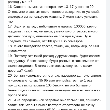
расход у меня?
16
:
Скажете вы многие говорят, там 13, 17, у кого-то 20.
Очень много зависит все от манеры вождения, от условий,
в которых вы используете машину. У меня такие условия,
что
17
:
Видите, за год с небольшим я накатал 100000, кто-то
подумает, такси не, не такси, у меня много трассы, много
дальних поездок, минимальные поездки в день. Ну, в
среднем, так скажем, от 100 до 300 километров.
18
:
Много поездок по трассе, такие, как, например, по 500
километров.
19
:
Поэтому вот такой расход у других людей будет совсем
по другому. У всех расход будет разный, в зависимости от
стиля вождения. В каких режимах вы ездите, по каким
дорогам? Какой
20
:
Бензин используете, не знаю, наверное да, тоже влияет,
я использую только 95 95 экто или pulsar вот так 1 раз
пришлось использовать 100 бензин, но это больше от
безвыходности на тот момент почему-то на всех заправках
пропало все.
21
:
И на определённой заправке был только 100, пришлось
залить так, чтобы я был в восторге от сотового не скажу
меня вполне устраивает 95 92 ни разу не лил и не