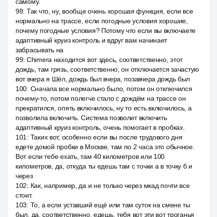
самому.
98
:
Так что, ну, вообще очень хорошая функция, если все
нормально на трассе, если погодные условия хорошие,
почему погодные условия? Потому что если вы включаете
адаптивный круиз контроль и вдруг вам начинает
забрасывать на
99
:
Chimera находится вот здесь, соответственно, этот
дождь, там грязь, соответственно, он отключается зачастую
вот вчера я Шёл, дождь был вчера, позавчера дождь был
100
:
Сначала все нормально было, потом он отключился
почему-то, потом полегче стало с дождём на трассе он
прекратился, опять включилось, ну то есть включилось, а
позволила включить. Система позволит включить
адаптивный круиз контроль, очень помогает в пробках.
101
:
Таких вот, особенно если вы после трудового дня
едете домой пробки в Москве, там по 2 часа это обычное.
Вот если тебе ехать, там 40 километров или 100
километров, да, откуда ты едешь там с точки а в точку б и
через
102
:
Как, например, да и не только через мкад почти все
стоит.
103
:
То, а если уставший ещё или там суток на смене ты
был, да, соответственно, едешь, тебя вот эти вот троганья