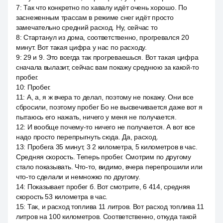
7
:
Так что конкретно по хавалу идёт очень хорошо. По
заснеженным трассам в режиме снег идёт просто
замечательно средний расход. Ну, сейчас то
8
:
Стартанул из дома, соответственно, прогревался 20
минут. Вот такая цифра у нас по расходу.
9
:
29 и 9. Это всегда так прогреваешься. Вот такая цифра
сначала вылазит, сейчас вам покажу среднюю за какой-то
пробег.
10
:
Пробег.
11
:
А, а, я ж вчера то делал, поэтому не покажу. Они все
сбросили, поэтому пробег Бо не высвечивается даже вот я
пытаюсь его нажать, ничего у меня не получается.
12
:
И вообще почему-то ничего не получается. А вот все
надо просто перепрыгнуть сюда. Да, расход.
13
:
Пробега 35 минут, 3 2 километра, 5 километров в час.
Средняя скорость. Теперь пробег. Смотрим по другому
стало показывать. Что-то, видимо, вчера перепрошили или
что-то сделали и немножко по другому.
14
:
Показывает пробег б. Вот смотрите, 6 414, средняя
скорость 53 километра в час.
15
:
Так, и расход топлива 11 литров. Вот расход топлива 11
литров на 100 километров. Соответственно, откуда такой