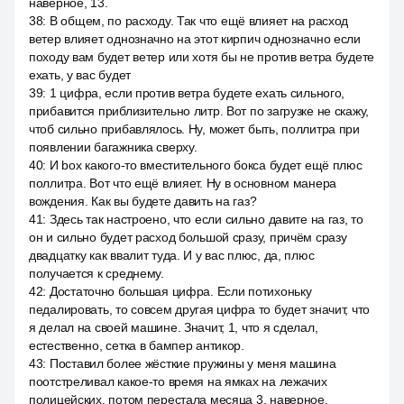
наверное, 13.
38
:
В общем, по расходу. Так что ещё влияет на расход
ветер влияет однозначно на этот кирпич однозначно если
походу вам будет ветер или хотя бы не против ветра будете
ехать, у вас будет
39
:
1 цифра, если против ветра будете ехать сильного,
прибавится приблизительно литр. Вот по загрузке не скажу,
чтоб сильно прибавлялось. Ну, может быть, поллитра при
появлении багажника сверху.
40
:
И box какого-то вместительного бокса будет ещё плюс
поллитра. Вот что ещё влияет. Ну в основном манера
вождения. Как вы будете давить на газ?
41
:
Здесь так настроено, что если сильно давите на газ, то
он и сильно будет расход большой сразу, причём сразу
двадцатку как ввалит туда. И у вас плюс, да, плюс
получается к среднему.
42
:
Достаточно большая цифра. Если потихоньку
педалировать, то совсем другая цифра то будет значит, что
я делал на своей машине. Значит, 1, что я сделал,
естественно, сетка в бампер антикор.
43
:
Поставил более жёсткие пружины у меня машина
поотстреливал какое-то время на ямках на лежачих
полицейских, потом перестала месяца 3, наверное,