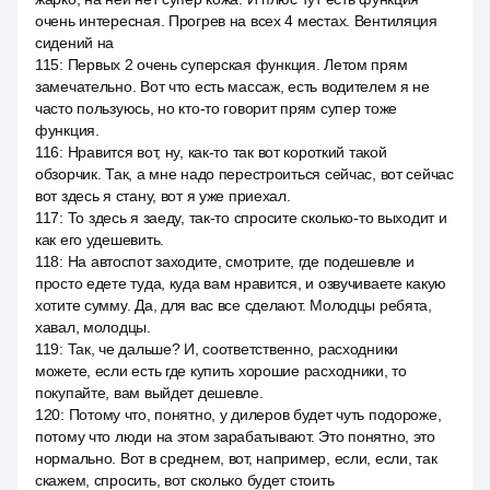
очень интересная. Прогрев на всех 4 местах. Вентиляция
сидений на
115
:
Первых 2 очень суперская функция. Летом прям
замечательно. Вот что есть массаж, есть водителем я не
часто пользуюсь, но кто-то говорит прям супер тоже
функция.
116
:
Нравится вот, ну, как-то так вот короткий такой
обзорчик. Так, а мне надо перестроиться сейчас, вот сейчас
вот здесь я стану, вот я уже приехал.
117
:
То здесь я заеду, так-то спросите сколько-то выходит и
как его удешевить.
118
:
На автоспот заходите, смотрите, где подешевле и
просто едете туда, куда вам нравится, и озвучиваете какую
хотите сумму. Да, для вас все сделают. Молодцы ребята,
хавал, молодцы.
119
:
Так, че дальше? И, соответственно, расходники
можете, если есть где купить хорошие расходники, то
покупайте, вам выйдет дешевле.
120
:
Потому что, понятно, у дилеров будет чуть подороже,
потому что люди на этом зарабатывают. Это понятно, это
нормально. Вот в среднем, вот, например, если, если, так
скажем, спросить, вот сколько будет стоить