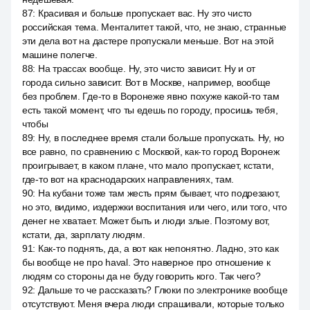
87
:
Красивая и больше пропускает вас. Ну это чисто
российская тема. Менталитет такой, что, не знаю, странные
эти дела вот на дастере пропускали меньше. Вот на этой
машине полегче.
88
:
На трассах вообще. Ну, это чисто зависит. Ну и от
города сильно зависит. Вот в Москве, например, вообще
без проблем. Где-то в Воронеже явно похуже какой-то там
есть такой момент, что ты едешь по городу, просишь тебя,
чтобы
89
:
Ну, в последнее время стали больше пропускать. Ну, но
все равно, по сравнению с Москвой, как-то город Воронеж
проигрывает, в каком плане, что мало пропускает, кстати,
где-то вот на краснодарских направлениях, там.
90
:
На кубани тоже там жесть прям бывает, что подрезают,
но это, видимо, издержки воспитания или чего, или того, что
денег не хватает. Может быть и люди злые. Поэтому вот,
кстати, да, зарплату людям.
91
:
Как-то поднять, да, а вот как непонятно. Ладно, это как
бы вообще не про haval. Это наверное про отношение к
людям со стороны да не буду говорить кого. Так чего?
92
:
Дальше то че рассказать? Глюки по электронике вообще
отсутствуют. Меня вчера люди спрашивали, которые только