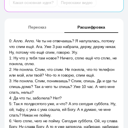
Какая основная идея?
Перескажи видео
Пересказ
Расшифровка
0
:
Алло. Алло. Че ты не отвечаешь? Я напугалась, потому
что спим ещё. Ага. Уже 3 раз набрала, держу, держу никак.
Ну, потому что ещё спим, говорю. Угу.
1
:
Ну что у тебя там новое? Ничего, сплю ещё что сплю, не
поняла, сплю.
2
:
Не поняла. Спим, что спим. Не поняла, что-то телефон
или мой, или твой? Что-то я говорю, спим ещё.
3
:
Не поняла. Спим, понимаешь? Спим, спишь. Да и где ты
спишь дома? Так а чего ты спишь? Уже 10 час. А чего мне
спать, нельз?
4
:
Да что ты, заболела? Нет?
5
:
Так я полдесятого уже, и что? А это сегодня суббота. Ну,
ой, тьфу, с ума с ума сошла, ей Богу. А я думаю, че мне
спать? Никак не пойму.
6
:
Чего сплю, чего не пойму. Сегодня суббота. Ой, ну слава
Богу. Ну слава Богу. А то я уже затрясла, набираю, набираю