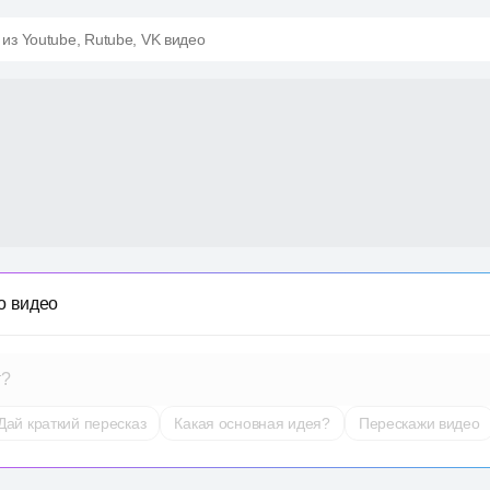
 из Youtube, Rutube, VK видео
о видео
т?
Дай краткий пересказ
Какая основная идея?
Перескажи видео