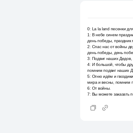
0
:
La la land песенки дл
1
:
В небе синем праздн
день победы, праздник 
2
:
Спас нас от войны де
день победы, день поб
3
:
Подвиг наших Дедов, 
4
:
И большой, чтобы дру
помним подвиг наших Дед
5
:
Огню идём и гвоздики
мира и весны, помним п
6
:
От войны.
7
:
Вы можете заказать п