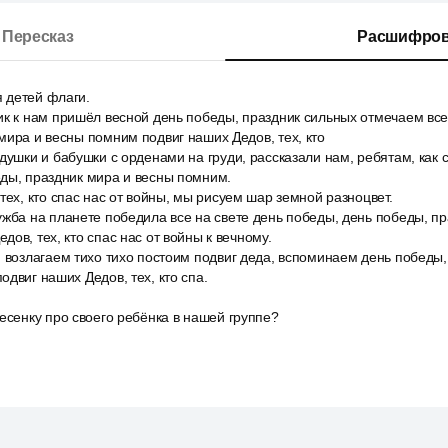
Пересказ
Расшифров
я детей флаги.
ик к нам пришёл весной день победы, праздник сильных отмечаем все
мира и весны помним подвиг наших Дедов, тех, кто
душки и бабушки с орденами на груди, рассказали нам, ребятам, как 
еды, праздник мира и весны помним.
тех, кто спас нас от войны, мы рисуем шар земной разноцвет.
жба на планете победила все на свете день победы, день победы, п
ов, тех, кто спас нас от войны к вечному.
 возлагаем тихо тихо постоим подвиг деда, вспоминаем день победы,
одвиг наших Дедов, тех, кто спа.
есенку про своего ребёнка в нашей группе?