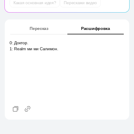
Какая основная идея?
Перескажи видео
Пересказ
Расшифровка
0
:
Доктор.
1
:
Realm ми ми Салимон.