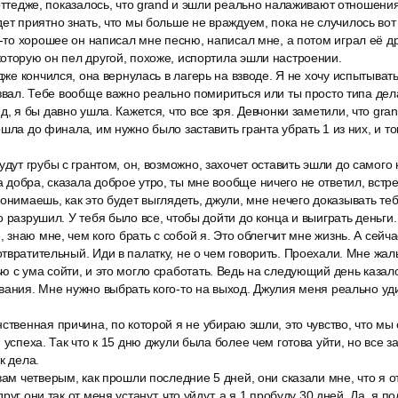
коттедже, показалось, что grand и эшли реально налаживают отношени
ет приятно знать, что мы больше не враждуем, пока не случилось вот 
о-то хорошее он написал мне песню, написал мне, а потом играл её др
оторую он пел другой, похоже, испортила эшли настроении.
дже кончился, она вернулась в лагерь на взводе. Я не хочу испытывать 
озвал. Тебе вообще важно реально помириться или ты просто типа де
д, я бы давно ушла. Кажется, что все зря. Девчонки заметили, что gra
ошла до финала, им нужно было заставить гранта убрать 1 из них, и т
удут грубы с грантом, он, возможно, захочет оставить эшли до самого 
добра, сказала доброе утро, ты мне вообще ничего не ответил, встр
онимаешь, как это будет выглядеть, джули, мне нечего доказывать те
 разрушил. У тебя было все, чтобы дойти до конца и выиграть деньги.
е, знаю мне, чем кого брать с собой я. Это облегчит мне жизнь. А сейч
твратительный. Иди в палатку, не о чем говорить. Проехали. Мне жал
 с ума сойти, и это могло сработать. Ведь на следующий день казало
вания. Мне нужно выбрать кого-то на выход. Джулия меня реально уд
ственная причина, по которой я не убираю эшли, это чувство, что м
 успеха. Так что к 15 дню джули была более чем готова уйти, но все за
к дела.
вам четверым, как прошли последние 5 дней, они сказали мне, что я 
руг они так от меня устанут, что уйдут, а я 1 пробуду 30 дней. Да, я п