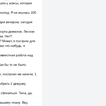
шли у алисы, которая
 холод. Я не мылась 100
одня вечером, сегодня
форта девчонок. Лесное
ак. Нет?
? Может, я построю для
аю что-нибудь, я
 совместная работа над
ак бы то ни было,
, построил им качели, 1
ыбрать 1 девушку,
сблизиться. Типа, да,
нашему плану. Вау,