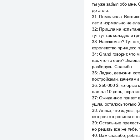
ты уже забыл обо мне. 
до этого.
31
:
Помолчала. Возникл
лет и нормально не ела.
32
:
Пришла на испытание
тут тут так холодно и гря
33
:
Насекомые? Тут нет
королевство принцесс пр
34
:
Grand говорит, что 
нас что-то ещё? Знаешь
разберусь. Спасибо.
35
:
Ладно, девчонки хотя
постройками, качелями 
36
:
250 000 $, которые 
настал 10 день, пора их
37
:
Ожиданное привет вс
ушла, осталось только 3
38
:
Алиса, что ж, увы, 
которая отправится с то
39
:
Остальные прелести.
но решать все же тебе.
40
:
Вам спасибо, ребята