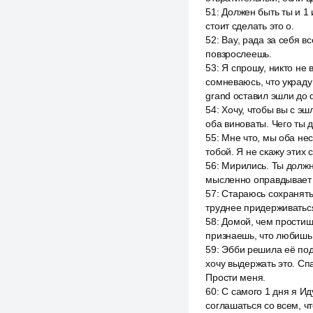
51
:
Должен быть ты и 1 
стоит сделать это о.
52
:
Вау, рада за себя в
повзрослеешь.
53
:
Я спрошу, никто не 
сомневаюсь, что украду 
grand оставил эшли до
54
:
Хочу, чтобы вы с эш
оба виноваты. Чего ты 
55
:
Мне что, мы оба нес
тобой. Я не скажу этих 
56
:
Мирились. Ты должна
мысленно оправдывает с
57
:
Стараюсь сохранять 
труднее придерживаться
58
:
Домой, чем простишь
признаешь, что любишь м
59
:
Эбби решила её подб
хочу выдержать это. Сп
Прости меня.
60
:
С самого 1 дня я Ид
соглашаться со всем, ч