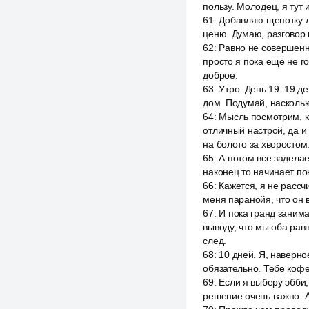
пользу. Молодец, я тут 
61
:
Добавляю щепотку лж
ценю. Думаю, разговор 
62
:
Равно не совершенны
просто я пока ещё не г
доброе.
63
:
Утро. День 19. 19 д
дом. Подумай, наскольк
64
:
Мысль посмотрим, ка
отличный настрой, да и
на болото за хворостом
65
:
А потом все заделае
наконец то начинает по
66
:
Кажется, я не рассч
меня паранойя, что он в
67
:
И пока гранд занима
выводу, что мы оба рав
след.
68
:
10 дней. Я, наверно
обязательно. Тебе кофе.
69
:
Если я выберу эбби,
решение очень важно. A 