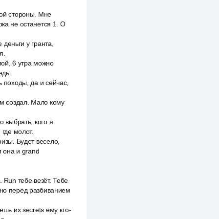
дой стороны. Мне
ка не останется 1. О
 деньги у гранта,
я.
мой, 6 утра можно
едь.
ь походы, да и сейчас,
ам создал. Мало кому
о выбрать, кого я
 где молот.
ризы. Будет весело,
и она и grand
 Run тебе везёт. Тебе
зано перед разбиванием
ешь их secrets ему кто-