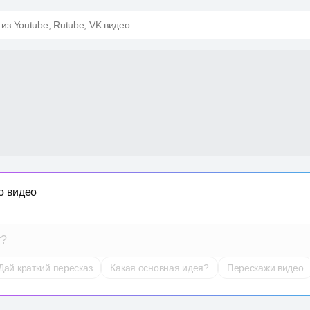
 из Youtube, Rutube, VK видео
о видео
т?
Дай краткий пересказ
Какая основная идея?
Перескажи видео