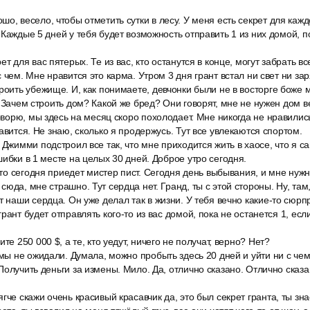
о, весело, чтобы отметить сутки в лесу. У меня есть секрет для каж
 Каждые 5 дней у тебя будет возможность отправить 1 из них домой, по
т для вас пятерых. Те из вас, кто останутся в конце, могут забрать все
 чем. Мне нравится это карма. Утром 3 дня грант встал ни свет ни зар
роить убежище. И, как понимаете, девчонки были не в восторге боже 
. Зачем строить дом? Какой же бред? Они говорят, мне не нужен дом в
говорю, мы здесь на месяц скоро похолодает. Мне никогда не нравилис
авится. Не знаю, сколько я продержусь. Тут все увлекаются спортом.
 Джимми подстроил все так, что мне приходится жить в хаосе, что я с
шибки в 1 месте на целых 30 дней. Доброе утро сегодня.
 что сегодня приедет мистер пист. Сегодня день выбывания, и мне нужн
юда, мне страшно. Тут сердца нет. Гранд, ты с этой стороны. Ну, там,
т наши сердца. Он уже делал так в жизни. У тебя вечно какие-то сюрп
рант будет отправлять кого-то из вас домой, пока не останется 1, есл
те 250 000 $, а те, кто уедут, ничего не получат, верно? Нет?
 мы не ожидали. Думала, можно пробыть здесь 20 дней и уйти ни с чем.
Получить деньги за измены. Мило. Да, отлично сказано. Отлично ска
гче скажи очень красивый красавчик да, это был секрет гранта, ты зна