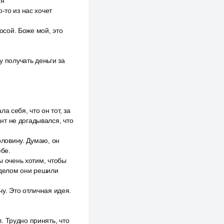
 я
-то из нас хочет
косой. Боже мой, это
у получать деньги за
 себя, что он тот, за
ант не догадывался, что
оловину. Думаю, он
ебе.
ы очень хотим, чтобы
1 делом они решили
чу. Это отличная идея.
. Трудно принять, что