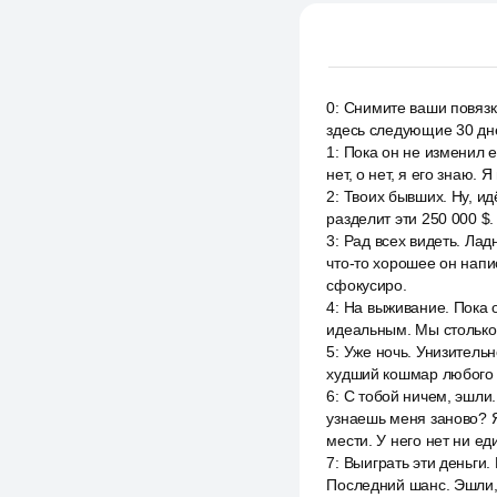
0
:
Снимите ваши повязк
здесь следующие 30 дне
1
:
Пока он не изменил е
нет, о нет, я его знаю.
2
:
Твоих бывших. Ну, ид
разделит эти 250 000 $
3
:
Рад всех видеть. Ладн
что-то хорошее он напи
сфокусиро.
4
:
На выживание. Пока о
идеальным. Мы столько 
5
:
Уже ночь. Унизительн
худший кошмар любого м
6
:
С тобой ничем, эшли.
узнаешь меня заново? Я 
мести. У него нет ни ед
7
:
Выиграть эти деньги.
Последний шанс. Эшли, 