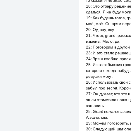
то сказал я не знаю сек
18
:
Это отберу решение 
сдаться. Я не буду мол
19
:
Как будешь готов, г
моё, моё. Он прям пере
20
:
Оу, воу, воу.
21
:
Что ж, grand, расск
измены. Мило, да.
22
:
Поговорим в другой 
23
:
И это стало решающ
24
:
Зря я вообще приех
25
:
Из всех бывших гран
которого я когда-нибудь
девушки могут.
26
:
Использовать свой с
забыл про secret. Короч
27
:
Он думает, что это 
эшли отомстила наша це
заставить
28
:
Grant пожалеть эшли
A эшли, мы.
29
:
Можем поговорить, д
30
:
Следующий шаг опер