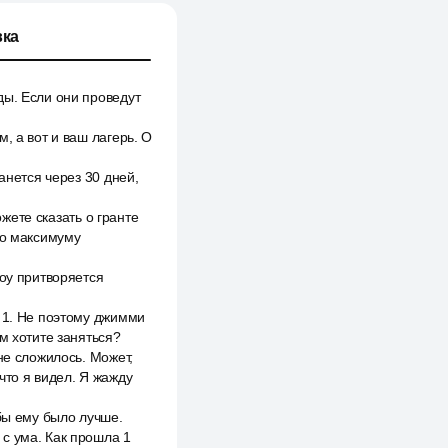
ка
ды. Если они проведут
, а вот и ваш лагерь. О
анется через 30 дней,
ожете сказать о гранте
по максимуму
шоу притворяется
ы 1. Не поэтому джимми
м хотите заняться?
не сложилось. Может,
 что я видел. Я жажду
бы ему было лучше.
с ума. Как прошла 1