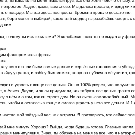
рета, ты взвалил на меня тяжёлый груз, все они хотят чего-то от шоу, а
непростое. Ладно, дамы, вам слово. Мы далеко прошли, и вряд ли кто
ить о пощаде. Мы все здесь неспроста. Времени прошло достаточно.
рант, бери молот и выбирай, какое из 5 сердец ты разобьёшь смерть с 
д ним.
ажи, почему ты исключил эми? Я колебался, пока ты не выдал эту фраз
раз.
им фактором из за фразы.
ала.
та у него с эшли были самые долгие и серьёзные отношения я убеждала
 выйду у гранта, и ashley был момент, когда он публично её унизил, гр
екрет и украсть в конце все деньги. Он на 100% уверен, что получит п
е, я Алиса. Джули, и эшли придумали, как забрать все деньги гранта с
шоу о нём и о том, как он строит дом. Но он очень самовлюблённый. М
ль, чтобы я осталась в конце и смогла украсть у него все деньги. И 
 настал мой звёздный час, как актрисы. Я притворюсь, что сейчас пла
ай мне минуту. Хорошо? Выйди, когда будешь готова. Глазные капли.
ация манипуляция. Знаю, ты обижена на меня за все, что я натворил