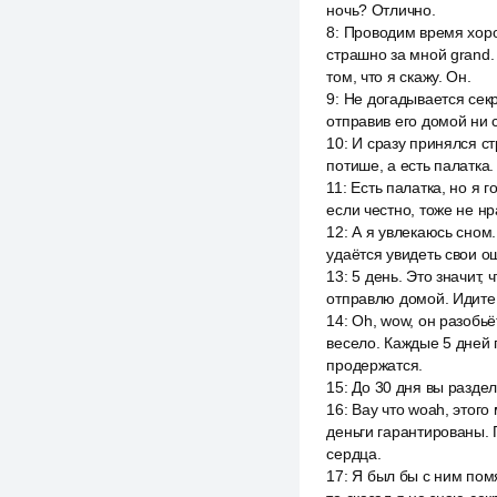
ночь? Отлично.
8
:
Проводим время хорош
страшно за мной grand.
том, что я скажу. Он.
9
:
Не догадывается секре
отправив его домой ни с
10
:
И сразу принялся ст
потише, а есть палатка
11
:
Есть палатка, но я 
если честно, тоже не нр
12
:
А я увлекаюсь сном.
удаётся увидеть свои о
13
:
5 день. Это значит,
отправлю домой. Идите с
14
:
Oh, wow, он разобьё
весело. Каждые 5 дней г
продержатся.
15
:
До 30 дня вы раздели
16
:
Вау что woah, этого
деньги гарантированы. 
сердца.
17
:
Я был бы с ним помя