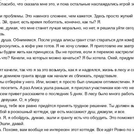
Спасибо, что сказала мне это, и пока остальные наслаждались игрой э
и проблемы. Это намного сложнее, чем кажется. Здесь просто жуткий
 Эй, грант, есть время поболтать, конечно, как ты? Я.
, думая, что мне станет лучше морально, но нет, я решила уйти сег
зь.
, душа. Обнимемся. После ухода алисы грант стал стараться для ком
оснулись, а кофе уже готов. Я не хочу сливки. Я приготовлю им завтр
мы будем жить как принцесса. Вы не против, если я перемою кастрюли
 что? Качели, на которых можно качаться? Я бы хотела. Окей, придум
т качели, так что я за это возьмусь, как я и надеялся, жизнь в лесу и
и домиком гранта вроде как начали их сближать, представьте.
мы отберём у него. Или, может, я просто был слишком оптимистичен. К
 посетить. А раз Алиса ушла раньше, я прислал участникам кое-что не
ем привет расскажите о последних 5 днях. В лесу было много работы
 девушки. О, я уберу.
гранд, тебе все равно придётся принять трудное решение. Ты должен в
бой в роскошный коттедж, где есть массажист душ, джакузи, и все.
 Я, я обойдусь, думаю, эшли и гранту есть что обсудить. Это поможет 
 Эшли, давай.
. Похоже, вам вообще не интересен этот коттедж. Все идёт Ровно по 