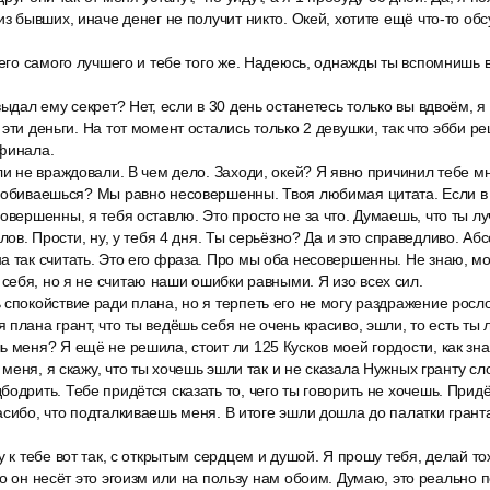
из бывших, иначе денег не получит никто. Окей, хотите ещё что-то об
сего самого лучшего и тебе того же. Надеюсь, однажды ты вспомнишь 
выдал ему секрет? Нет, если в 30 день останетесь только вы вдвоём, я
эти деньги. На тот момент остались только 2 девушки, так что эбби р
 финала.
ли не враждовали. В чем дело. Заходи, окей? Я явно причинил тебе мн
добиваешься? Мы равно несовершенны. Твоя любимая цитата. Если в 
овершенны, я тебя оставлю. Это просто не за что. Думаешь, что ты лу
слов. Прости, ну, у тебя 4 дня. Ты серьёзно? Да и это справедливо. А
 так считать. Это его фраза. Про мы оба несовершенны. Не знаю, мо
ебя, но я не считаю наши ошибки равными. Я изо всех сил.
спокойствие ради плана, но я терпеть его не могу раздражение росло
 плана грант, что ты ведёшь себя не очень красиво, эшли, то есть ты
 меня? Я ещё не решила, стоит ли 125 Кусков моей гордости, как зна
еня, я скажу, что ты хочешь эшли так и не сказала Нужных гранту сло
одрить. Тебе придётся сказать то, чего ты говорить не хочешь. Придёт
асибо, что подталкиваешь меня. В итоге эшли дошла до палатки грант
у к тебе вот так, с открытым сердцем и душой. Я прошу тебя, делай т
то он несёт это эгоизм или на пользу нам обоим. Думаю, это реально 