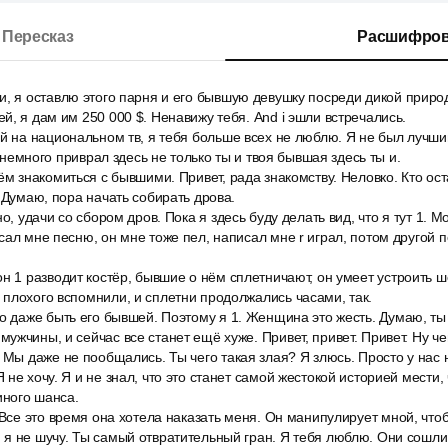
Пересказ
Расшифров
и, я оставлю этого парня и его бывшую девушку посреди дикой приро
й, я дам им 250 000 $. Ненавижу тебя. And i эшли встречались.
й на национальном тв, я тебя больше всех не люблю. Я не был лучшим
 Я немного приврал здесь не только ты и твоя бывшая здесь ты и.
ём знакомиться с бывшими. Привет, рада знакомству. Неловко. Кто ост
. Думаю, пора начать собирать дрова.
о, удачи со сбором дров. Пока я здесь буду делать вид, что я тут 1. М
сал мне песню, он мне тоже пел, написал мне r играл, потом другой 
н 1 разводит костёр, бывшие о нём сплетничают, он умеет устроить 
плохого вспомнили, и сплетни продолжались часами, так.
о даже быть его бывшей. Поэтому я 1. Женщина это жесть. Думаю, т
ужчины, и сейчас все станет ещё хуже. Привет, привет. Привет. Ну че
 Мы даже не пообщались. Ты чего такая злая? Я злюсь. Просто у нас 
не хочу. Я и не знал, что это станет самой жестокой историей мести,
иного шанса.
 Все это время она хотела наказать меня. Он манипулирует мной, что
я не шучу. Ты самый отвратительный гран. Я тебя люблю. Они сошли 