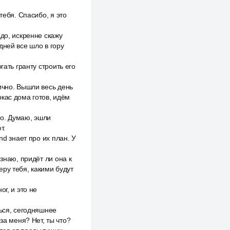
тебя. Спасибо, я это
до, искренне скажу
дней все шло в гору
гать гранту строить его
ично. Вышли весь день
кас дома готов, идём
но. Думаю, эшли
т.
nd знает про их план. У
знаю, придёт ли она к
ру тебя, какими будут
г, и это не
ться, сегодняшнее
за меня? Нет, ты что?