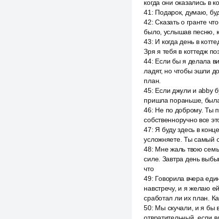
когда они оказались в 
41
:
Подарок, думаю, буд
42
:
Сказать о гранте чт
было, услышав песню, к
43
:
И когда день в котте
Зря я тебя в коттедж п
44
:
Если бы я делала ви
ладят, но чтобы эшли д
план.
45
:
Если джули и abby б
пришла пораньше, была 
46
:
Не по доброму. Ты п
собственноручно все это
47
:
Я буду здесь в конц
усложняете. Ты самый о
48
:
Мне жаль твою семью
силе. Завтра день выбы
что
49
:
Говорила вчера един
навстречу, и я желаю ей
сработал ли их план. Ка
50
:
Мы скучали, и я бы 
отвратительный, если вд