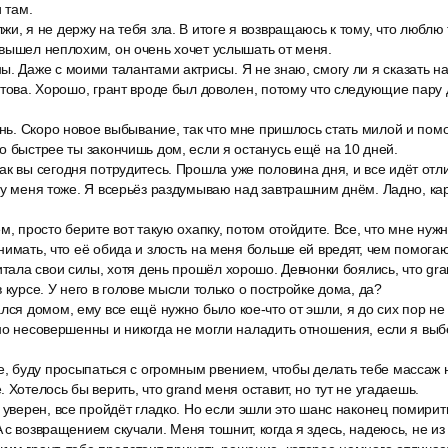
и там.
и, я не держу на тебя зла. В итоге я возвращаюсь к тому, что люблю 
вышел неплохим, он очень хочет услышать от меня.
. Даже с моими талантами актрисы. Я не знаю, смогу ли я сказать на
отова. Хорошо, грант вроде был доволен, потому что следующие пару 
ень. Скоро новое выбывание, так что мне пришлось стать милой и помо
о быстрее ты закончишь дом, если я останусь ещё на 10 дней.
к вы сегодня потрудитесь. Прошла уже половина дня, и все идёт отл
 у меня тоже. Я всерьёз раздумываю над завтрашним днём. Ладно, кар
.
м, просто берите вот такую охапку, потом отойдите. Все, что мне нуж
нимать, что её обида и злость на меня больше ей вредят, чем помогаю
итала свои силы, хотя день прошёл хорошо. Девчонки боялись, что gra
 курсе. У него в голове мысли только о постройке дома, да?
лся домом, ему все ещё нужно было кое-что от эшли, я до сих пор не 
но несовершенны и никогда не могли наладить отношения, если я выбе
е, буду просыпаться с огромным рвением, чтобы делать тебе массаж но
 Хотелось бы верить, что grand меня оставит, но тут не угадаешь.
 уверен, все пройдёт гладко. Но если эшли это шанс наконец помири
с возвращением скучали. Меня тошнит, когда я здесь, надеюсь, не из 