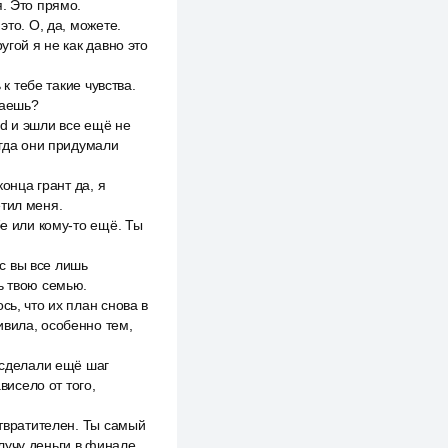
я. Это прямо.
это. О, да, можете.
угой я не как давно это
к тебе такие чувства.
лаешь?
nd и эшли все ещё не
огда они придумали
конца грант да, я
етил меня.
бе или кому-то ещё. Ты
ас вы все лишь
ь твою семью.
сь, что их план снова в
ивила, особенно тем,
ы сделали ещё шаг
висело от того,
отвратителен. Ты самый
олучу деньги в финале.