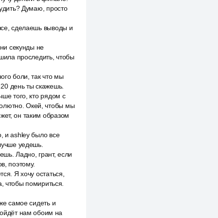
судить? Думаю, просто
все, сделаешь выводы и
 ни секунды не
ешила проследить, чтобы
ого боли, так что мы
20 день ты скажешь.
чше того, кто рядом с
бсолютно. Окей, чтобы мы
жет, он таким образом
, и ashley было все
 лучше уедешь.
ешь. Ладно, грант, если
в, поэтому.
ся. Я хочу остаться,
а, чтобы помириться.
оже самое сидеть и
пойдёт нам обоим на