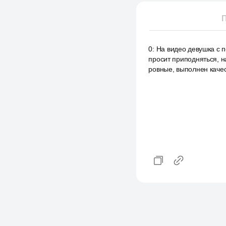
П
0
:
На видео девушка с 
просит приподняться, н
ровные, выполнен качес