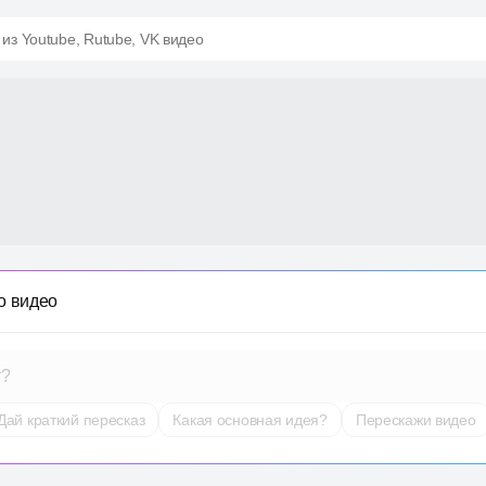
 из Youtube, Rutube, VK видео
о видео
т?
Дай краткий пересказ
Какая основная идея?
Перескажи видео