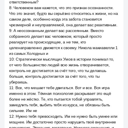
ответственным?
8
:
Человеком вам кажется, что это признак осознанности.
Что это значит, будто вы серьёзно относитесь к жизни, но на
самом деле, особенно когда эта забота становится
чрезмерной и неуправляемой, она делает вас реактивным.
9
:
А неосознанным делает вас рассеянным. Вместо
собранного делает вас человеком, который просто
реагирует на происходящее, а не тем, кто
целенаправленно движется к своему. Никола макиавелли 1
из самых Холодных и
10
:
Стратегически мыслящих Умов в истории понимал то,
от чего большинство людей всю жизнь отворачивается,
контроль не достигается за счёт того, что ты делаешь
больше, контроль достигается за счёт того, что ты
убираешь.
11
:
Все, что мешает тебе двигаться. Вот и все. Вся игра
именно в этом. Тёмная психология раскрывает это ещё
более не жёстко. Те, кто пытается тобой управлять,
замедлить тебя, выбить тебя из курса, не обязаны быть
сильнее. Им не
12
:
Нужно тебя превосходить. Им не нужно быть умнее или
мощнее. Им достаточно просто нарушить твоё внутреннее
равновесие. Этого уже достаточно. Немного смещения, и