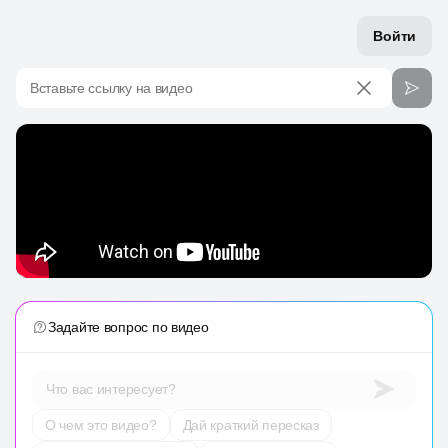
Войти
Вставьте ссылку на видео
Задайте вопрос по видео
Что вас интересует?
О чем это видео?
Дай краткий пересказ