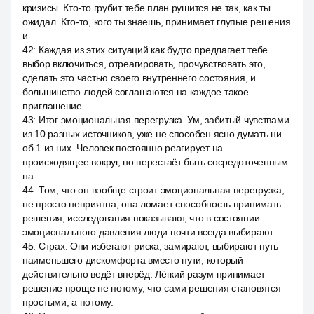
кризисы. Кто-то грубит тебе план рушится не так, как ты
ожидал. Кто-то, кого ты знаешь, принимает глупые решения
и
42
:
Каждая из этих ситуаций как будто предлагает тебе
выбор включиться, отреагировать, прочувствовать это,
сделать это частью своего внутреннего состояния, и
большинство людей соглашаются на каждое такое
приглашение.
43
:
Итог эмоциональная перегрузка. Ум, забитый чувствами
из 10 разных источников, уже не способен ясно думать ни
об 1 из них. Человек постоянно реагирует на
происходящее вокруг, но перестаёт быть сосредоточенным
на
44
:
Том, что он вообще строит эмоциональная перегрузка,
не просто неприятна, она ломает способность принимать
решения, исследования показывают, что в состоянии
эмоционального давления люди почти всегда выбирают.
45
:
Страх. Они избегают риска, замирают, выбирают путь
наименьшего дискомфорта вместо пути, который
действительно ведёт вперёд. Лёгкий разум принимает
решение проще не потому, что сами решения становятся
простыми, а потому.