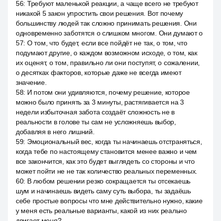
56
:
Требуют маленькой реакции, а чаще всего не требуют
никакой 5 закон упростить свои решения. Вот почему
большинству людей так сложно принимать решения. Они
одновременно заботятся о слишком многом. Они думают о
57
:
О том, что будет, если все пойдёт не так, о том, что
подумают другие, о каждом возможном исходе, о том, как
их оценят, о том, правильно ли они поступят, о сожалении,
о десятках факторов, которые даже не всегда имеют
значение.
58
:
И потом они удивляются, почему решение, которое
можно было принять за 3 минуты, растягивается на 3
недели избыточная забота создаёт сложность не в
реальности в голове ты сам не усложняешь выбор,
добавляя в него лишний.
59
:
Эмоциональный вес, когда ты начинаешь отстраняться,
когда тебе по настоящему становится менее важно и чем
все закончится, как это будет выглядеть со стороны и что
может пойти не не так количество реальных переменных.
60
:
В любом решении резко сокращается ты отсекаешь
шум и начинаешь видеть саму суть выбора, ты задаёшь
себе простые вопросы что мне действительно нужно, какие
у меня есть реальные варианты, какой из них реально
двигает меня?