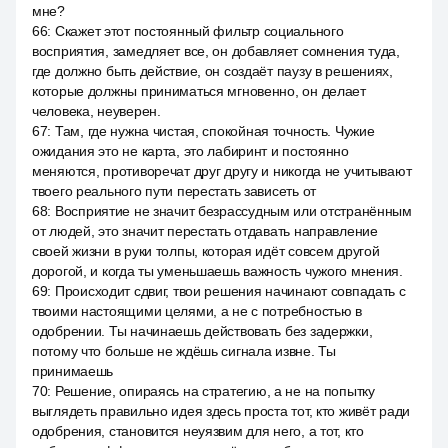
мне?
66
:
Скажет этот постоянный фильтр социального
восприятия, замедляет все, он добавляет сомнения туда,
где должно быть действие, он создаёт паузу в решениях,
которые должны приниматься мгновенно, он делает
человека, неуверен.
67
:
Там, где нужна чистая, спокойная точность. Чужие
ожидания это не карта, это лабиринт и постоянно
меняются, противоречат друг другу и никогда не учитывают
твоего реального пути перестать зависеть от
68
:
Восприятие не значит безрассудным или отстранённым
от людей, это значит перестать отдавать направление
своей жизни в руки толпы, которая идёт совсем другой
дорогой, и когда ты уменьшаешь важность чужого мнения.
69
:
Происходит сдвиг, твои решения начинают совпадать с
твоими настоящими целями, а не с потребностью в
одобрении. Ты начинаешь действовать без задержки,
потому что больше не ждёшь сигнала извне. Ты
принимаешь
70
:
Решение, опираясь на стратегию, а не на попытку
выглядеть правильно идея здесь проста тот, кто живёт ради
одобрения, становится неуязвим для него, а тот, кто