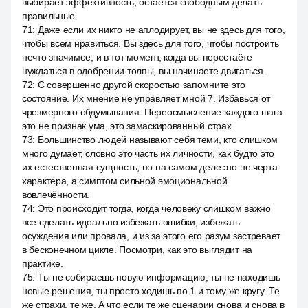
выбирает эффективность, остаётся свободным делать
правильные.
71
:
Даже если их никто не аплодирует, вы не здесь для того,
чтобы всем нравиться. Вы здесь для того, чтобы построить
нечто значимое, и в тот момент, когда вы перестаёте
нуждаться в одобрении толпы, вы начинаете двигаться.
72
:
С совершенно другой скоростью запомните это
состояние. Их мнение не управляет мной 7. Избавься от
чрезмерного обдумывания. Переосмысление каждого шага
это не признак ума, это замаскированный страх.
73
:
Большинство людей называют себя теми, кто слишком
много думает, словно это часть их личности, как будто это
их естественная сущность, но на самом деле это не черта
характера, а симптом сильной эмоциональной
вовлечённости.
74
:
Это происходит тогда, когда человеку слишком важно
все сделать идеально избежать ошибки, избежать
осуждения или провала, и из за этого его разум застревает
в бесконечном цикле. Посмотри, как это выглядит на
практике.
75
:
Ты не собираешь новую информацию, ты не находишь
новые решения, ты просто ходишь по 1 и тому же кругу. Те
же страхи, те же. А что если те же сценарии снова и снова в