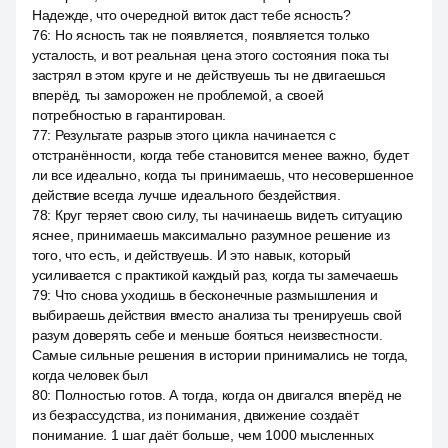
Надежде, что очередной виток даст тебе ясность?
76
:
Но ясность так не появляется, появляется только
усталость, и вот реальная цена этого состояния пока ты
застрял в этом круге и не действуешь ты не двигаешься
вперёд, ты заморожен не проблемой, а своей
потребностью в гарантирован.
77
:
Результате разрыв этого цикла начинается с
отстранённости, когда тебе становится менее важно, будет
ли все идеально, когда ты принимаешь, что несовершенное
действие всегда лучше идеального бездействия.
78
:
Круг теряет свою силу, ты начинаешь видеть ситуацию
яснее, принимаешь максимально разумное решение из
того, что есть, и действуешь. И это навык, который
усиливается с практикой каждый раз, когда ты замечаешь
79
:
Что снова уходишь в бесконечные размышления и
выбираешь действия вместо анализа ты тренируешь свой
разум доверять себе и меньше бояться неизвестности.
Самые сильные решения в истории принимались не тогда,
когда человек был
80
:
Полностью готов. А тогда, когда он двигался вперёд не
из безрассудства, из понимания, движение создаёт
понимание. 1 шаг даёт больше, чем 1000 мысленных