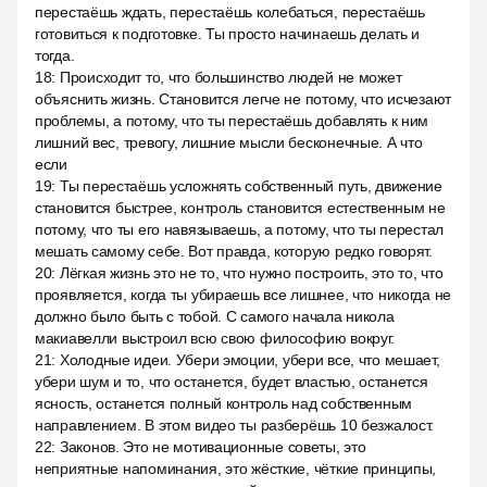
перестаёшь ждать, перестаёшь колебаться, перестаёшь
готовиться к подготовке. Ты просто начинаешь делать и
тогда.
18
:
Происходит то, что большинство людей не может
объяснить жизнь. Становится легче не потому, что исчезают
проблемы, а потому, что ты перестаёшь добавлять к ним
лишний вес, тревогу, лишние мысли бесконечные. А что
если
19
:
Ты перестаёшь усложнять собственный путь, движение
становится быстрее, контроль становится естественным не
потому, что ты его навязываешь, а потому, что ты перестал
мешать самому себе. Вот правда, которую редко говорят.
20
:
Лёгкая жизнь это не то, что нужно построить, это то, что
проявляется, когда ты убираешь все лишнее, что никогда не
должно было быть с тобой. С самого начала никола
макиавелли выстроил всю свою философию вокруг.
21
:
Холодные идеи. Убери эмоции, убери все, что мешает,
убери шум и то, что останется, будет властью, останется
ясность, останется полный контроль над собственным
направлением. В этом видео ты разберёшь 10 безжалост.
22
:
Законов. Это не мотивационные советы, это
неприятные напоминания, это жёсткие, чёткие принципы,