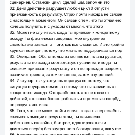
сценариев. Останови цикл, сделай шаг, запомни это.
81
:
Дени действие разрушает любой цикл 8 отпусти
привязанность к результату. Страх почти никогда не связан
с настоящим моментом. Он связан с тем, что ты отчаянно
хочешь получить, и с ужасом от мысли, что этого
82
:
Может не случиться, когда ты привязан к конкретному
исходу. Ты фактически говоришь, моё внутреннее
спокойствие зависит от того, как все сложится. И это крайне
хрупкая позиция, потому что жизнь не подстраивается под
83
:
Ожидания. Обстоятельства меняются, планы рушатся,
результаты не всегда соответствуют усилиям, и когда ты
слишком привязан к результату и он не приходит вовремя,
возникает тревога, затем отчаяние, затем внутренний.
84
:
И ступор, ты чувствуешь перегруз не потому, что
ситуация неуправляемая, а потому, что ты зависишь от
конкретного исхода. Отстранённость это не отказ от
действий, это способность работать и стремиться вперёд,
не разрушаясь из за
85
:
Того, что все может пойти иначе, когда ты перестаёшь
связывать эмоции с результатом, ты начинаешь
действовать спокойно, быстрее, адаптироваться и
двигаться вперёд без внутреннего блокирования, как у mc.
86
:
Настоящая сила это внутренняя устойчивость, а не