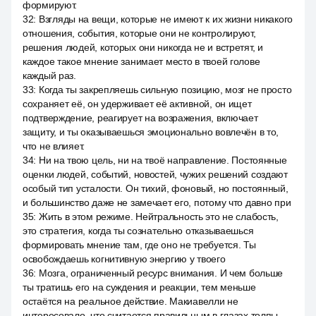
формируют.
32
:
Взгляды на вещи, которые не имеют к их жизни никакого
отношения, события, которые они не контролируют,
решения людей, которых они никогда не и встретят, и
каждое такое мнение занимает место в твоей голове
каждый раз.
33
:
Когда ты закрепляешь сильную позицию, мозг не просто
сохраняет её, он удерживает её активной, он ищет
подтверждение, реагирует на возражения, включает
защиту, и ты оказываешься эмоционально вовлечён в то,
что не влияет.
34
:
Ни на твою цель, ни на твоё направление. Постоянные
оценки людей, событий, новостей, чужих решений создают
особый тип усталости. Он тихий, фоновый, но постоянный,
и большинство даже не замечает его, потому что давно при
35
:
Жить в этом режиме. Нейтральность это не слабость,
это стратегия, когда ты сознательно отказываешься
формировать мнение там, где оно не требуется. Ты
освобождаешь когнитивную энергию у твоего
36
:
Мозга, ограниченный ресурс внимания. И чем больше
ты тратишь его на суждения и реакции, тем меньше
остаётся на реальное действие. Макиавелли не
интересовало, что считается правильным в глазах толпы