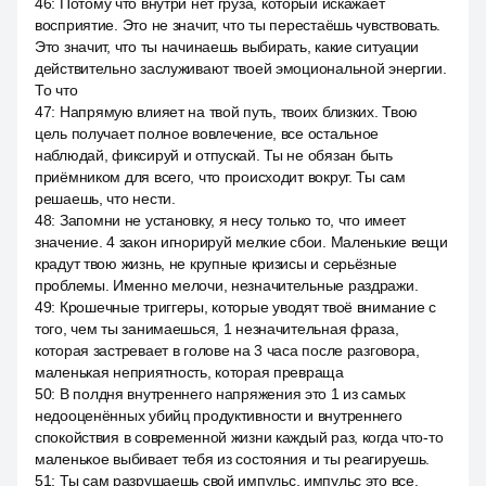
46
:
Потому что внутри нет груза, который искажает
восприятие. Это не значит, что ты перестаёшь чувствовать.
Это значит, что ты начинаешь выбирать, какие ситуации
действительно заслуживают твоей эмоциональной энергии.
То что
47
:
Напрямую влияет на твой путь, твоих близких. Твою
цель получает полное вовлечение, все остальное
наблюдай, фиксируй и отпускай. Ты не обязан быть
приёмником для всего, что происходит вокруг. Ты сам
решаешь, что нести.
48
:
Запомни не установку, я несу только то, что имеет
значение. 4 закон игнорируй мелкие сбои. Маленькие вещи
крадут твою жизнь, не крупные кризисы и серьёзные
проблемы. Именно мелочи, незначительные раздражи.
49
:
Крошечные триггеры, которые уводят твоё внимание с
того, чем ты занимаешься, 1 незначительная фраза,
которая застревает в голове на 3 часа после разговора,
маленькая неприятность, которая превраща
50
:
В полдня внутреннего напряжения это 1 из самых
недооценённых убийц продуктивности и внутреннего
спокойствия в современной жизни каждый раз, когда что-то
маленькое выбивает тебя из состояния и ты реагируешь.
51
:
Ты сам разрушаешь свой импульс, импульс это все.