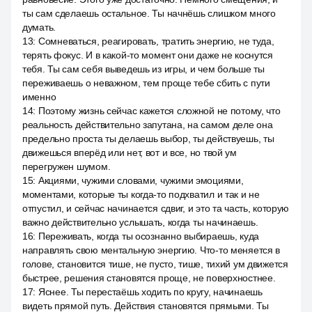
ты сам сделаешь остальное. Ты начнёшь слишком много
думать.
13
:
Сомневаться, реагировать, тратить энергию, не туда,
терять фокус. И в какой-то момент они даже не коснутся
тебя. Ты сам себя выведешь из игры, и чем больше ты
переживаешь о неважном, тем проще тебе сбить с пути
именно
14
:
Поэтому жизнь сейчас кажется сложной не потому, что
реальность действительно запутана, на самом деле она
предельно проста ты делаешь выбор, ты действуешь, ты
движешься вперёд или нет, вот и все, но твой ум
перегружен шумом.
15
:
Акциями, чужими словами, чужими эмоциями,
моментами, которые ты когда-то подхватил и так и не
отпустил, и сейчас начинается сдвиг, и это та часть, которую
важно действительно услышать, когда ты начинаешь.
16
:
Переживать, когда ты осознанно выбираешь, куда
направлять свою ментальную энергию. Что-то меняется в
голове, становится тише, не пусто, тише, тихий ум движется
быстрее, решения становятся проще, не поверхностнее.
17
:
Яснее. Ты перестаёшь ходить по кругу, начинаешь
видеть прямой путь. Действия становятся прямыми. Ты