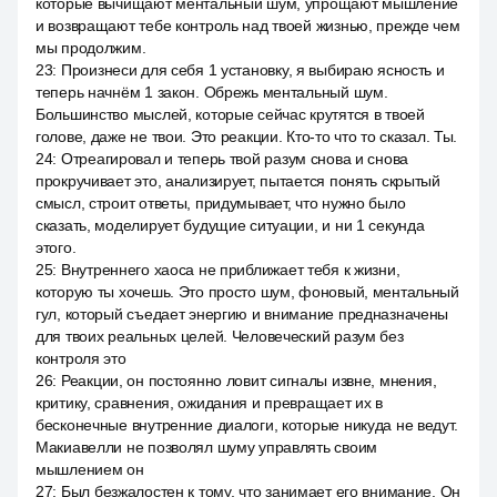
которые вычищают ментальный шум, упрощают мышление
и возвращают тебе контроль над твоей жизнью, прежде чем
мы продолжим.
23
:
Произнеси для себя 1 установку, я выбираю ясность и
теперь начнём 1 закон. Обрежь ментальный шум.
Большинство мыслей, которые сейчас крутятся в твоей
голове, даже не твои. Это реакции. Кто-то что то сказал. Ты.
24
:
Отреагировал и теперь твой разум снова и снова
прокручивает это, анализирует, пытается понять скрытый
смысл, строит ответы, придумывает, что нужно было
сказать, моделирует будущие ситуации, и ни 1 секунда
этого.
25
:
Внутреннего хаоса не приближает тебя к жизни,
которую ты хочешь. Это просто шум, фоновый, ментальный
гул, который съедает энергию и внимание предназначены
для твоих реальных целей. Человеческий разум без
контроля это
26
:
Реакции, он постоянно ловит сигналы извне, мнения,
критику, сравнения, ожидания и превращает их в
бесконечные внутренние диалоги, которые никуда не ведут.
Макиавелли не позволял шуму управлять своим
мышлением он
27
:
Был безжалостен к тому, что занимает его внимание. Он