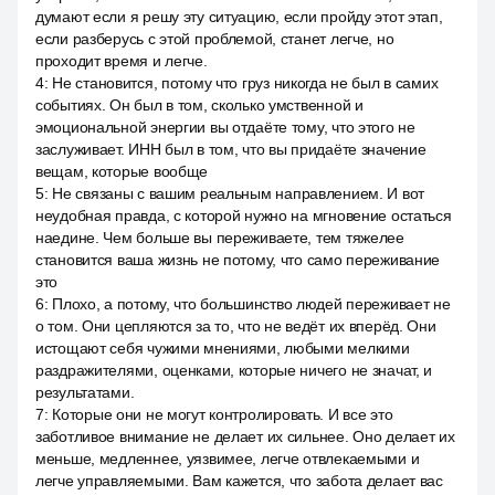
думают если я решу эту ситуацию, если пройду этот этап,
если разберусь с этой проблемой, станет легче, но
проходит время и легче.
4
:
Не становится, потому что груз никогда не был в самих
событиях. Он был в том, сколько умственной и
эмоциональной энергии вы отдаёте тому, что этого не
заслуживает. ИНН был в том, что вы придаёте значение
вещам, которые вообще
5
:
Не связаны с вашим реальным направлением. И вот
неудобная правда, с которой нужно на мгновение остаться
наедине. Чем больше вы переживаете, тем тяжелее
становится ваша жизнь не потому, что само переживание
это
6
:
Плохо, а потому, что большинство людей переживает не
о том. Они цепляются за то, что не ведёт их вперёд. Они
истощают себя чужими мнениями, любыми мелкими
раздражителями, оценками, которые ничего не значат, и
результатами.
7
:
Которые они не могут контролировать. И все это
заботливое внимание не делает их сильнее. Оно делает их
меньше, медленнее, уязвимее, легче отвлекаемыми и
легче управляемыми. Вам кажется, что забота делает вас