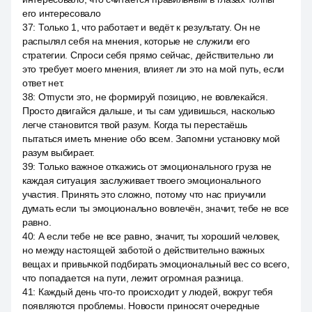
его интересовало
37
:
Только 1, что работает и ведёт к результату. Он не
распылял себя на мнения, которые не служили его
стратегии. Спроси себя прямо сейчас, действительно ли
это требует моего мнения, влияет ли это на мой путь, если
ответ нет.
38
:
Отпусти это, не формируй позицию, не вовлекайся.
Просто двигайся дальше, и ты сам удивишься, насколько
легче становится твой разум. Когда ты перестаёшь
пытаться иметь мнение обо всем. Запомни установку мой
разум выбирает.
39
:
Только важное откажись от эмоционального груза не
каждая ситуация заслуживает твоего эмоционального
участия. Принять это сложно, потому что нас приучили
думать если ты эмоционально вовлечён, значит, тебе не все
равно.
40
:
А если тебе не все равно, значит, ты хороший человек,
но между настоящей заботой о действительно важных
вещах и привычкой подбирать эмоциональный вес со всего,
что попадается на пути, лежит огромная разница.
41
:
Каждый день что-то происходит у людей, вокруг тебя
появляются проблемы. Новости приносят очередные