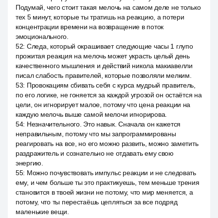
Подумай, чего стоит такая мелочь на самом деле не только
тех 5 минут, которые ты тратишь на реакцию, а потери
концентрации времени на возвращение в поток
эмоционального.
52
:
Следа, который окрашивает следующие часы 1 глупо
прожитая реакция на мелочь может украсть целый день
качественного мышления и действий никола макиавелли
писал слабость правителей, которые позволяли мелким.
53
:
Провокациям сбивать себя с курса мудрый правитель,
по его логике, не гоняется за каждой угрозой он остаётся на
цели, он игнорирует малое, потому что цена реакции на
каждую мелочь выше самой мелочи игнорирова.
54
:
Незначительного. Это навык. Сначала он кажется
неправильным, потому что мы запрограммированы
реагировать на все, но его можно развить, можно заметить
раздражитель и сознательно не отдавать ему свою
энергию.
55
:
Можно почувствовать импульс реакции и не следовать
ему, и чем больше ты это практикуешь, тем меньше трения
становится в твоей жизни не потому, что мир меняется, а
потому, что ты перестаёшь цепляться за все подряд
маленькие вещи.