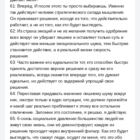
61
:
Вперёд. И после этого ты просто выбираешь. Именно
так действует человек стратегического склада мышления.
Он принимает решения, исходя из того, что действительно
работает, а не из того, как это будет выглядеть.
62
:
Из страха эмоций и не из желания получить одобрение
всех вокруг он убирает лишнее и оставляет только суть и
действует чем меньше эмоционального шума, тем быстрее
становится действие, а в реальной жизни скорость
решения.
63
:
Часто важнее его идеальности тот, кто способен быстро
принять достаточно верное решение и сразу же его
реализовать, всегда окажется впереди того, кто думает
идеально, но действует со задержкой упрощай свои
решения.
64
:
Переставая придавать значение лишнему шуму вокруг
них, смотри только в ядро ситуации, что должно произойти
и какой шаг реально приближает к этому все остальное
отвлечение. Запомни это состояние, я решаю, я действую.
65
:
6 снизь социальное давление большинство людей не
живут свою жизнь, они её демонстрируют, каждое их
решение проходит через внутренний фильтр. Как это будет
выглядеть, что скажут люди, осудят ли меня, что это обо