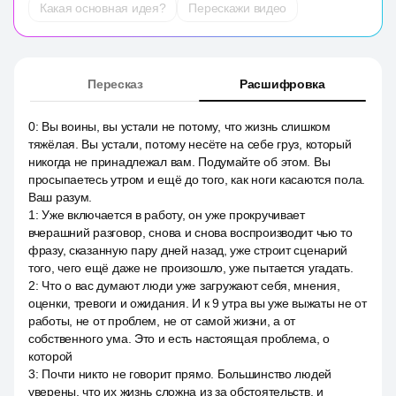
Какая основная идея?
Перескажи видео
Пересказ
Расшифровка
0
:
Вы воины, вы устали не потому, что жизнь слишком
тяжёлая. Вы устали, потому несёте на себе груз, который
никогда не принадлежал вам. Подумайте об этом. Вы
просыпаетесь утром и ещё до того, как ноги касаются пола.
Ваш разум.
1
:
Уже включается в работу, он уже прокручивает
вчерашний разговор, снова и снова воспроизводит чью то
фразу, сказанную пару дней назад, уже строит сценарий
того, чего ещё даже не произошло, уже пытается угадать.
2
:
Что о вас думают люди уже загружают себя, мнения,
оценки, тревоги и ожидания. И к 9 утра вы уже выжаты не от
работы, не от проблем, не от самой жизни, а от
собственного ума. Это и есть настоящая проблема, о
которой
3
:
Почти никто не говорит прямо. Большинство людей
уверены, что их жизнь сложна из за обстоятельств, и