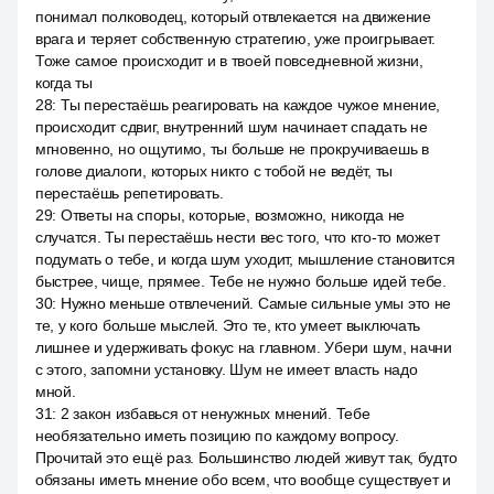
понимал полководец, который отвлекается на движение
врага и теряет собственную стратегию, уже проигрывает.
Тоже самое происходит и в твоей повседневной жизни,
когда ты
28
:
Ты перестаёшь реагировать на каждое чужое мнение,
происходит сдвиг, внутренний шум начинает спадать не
мгновенно, но ощутимо, ты больше не прокручиваешь в
голове диалоги, которых никто с тобой не ведёт, ты
перестаёшь репетировать.
29
:
Ответы на споры, которые, возможно, никогда не
случатся. Ты перестаёшь нести вес того, что кто-то может
подумать о тебе, и когда шум уходит, мышление становится
быстрее, чище, прямее. Тебе не нужно больше идей тебе.
30
:
Нужно меньше отвлечений. Самые сильные умы это не
те, у кого больше мыслей. Это те, кто умеет выключать
лишнее и удерживать фокус на главном. Убери шум, начни
с этого, запомни установку. Шум не имеет власть надо
мной.
31
:
2 закон избавься от ненужных мнений. Тебе
необязательно иметь позицию по каждому вопросу.
Прочитай это ещё раз. Большинство людей живут так, будто
обязаны иметь мнение обо всем, что вообще существует и