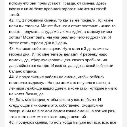
потому что они прям устают. Правда, от смены. Здесь
важно с ними тоже проанализировать моменты своей
такой.
42
:
Ну, 1 половины смены, то как вы её провели, то, какие
цели вы ставили. Может быть вам стоит поставить какие-то
новые, подумать, а туда мы ли мы идём, а к этому ли мы
хотим? Может быть, мы уже реально чего-то достигли. Я
хотел стать героем дня в 1 день.
43
:
Написал себе это в цели. Ну, я стал в 3 день смены
героем дня. И что мне теперь делать? И ребёнку надо
помочь, да, сформулировать цель своего пребывания
дальнейшего в лагере. И важно, да, здесь такой соблюсти
баланс отдыха.
44
:
И продолжение работы на смене, чтобы ребёнок
немножко выдохнул. Но при этом это не ушло в такое, в
ленивое лежбище ваших детей, в комнатах, которые ничего
не хотят. Важно, да.
45
:
Дать мотивацию, чтобы такого у вас не было. И
следующий пик смены это, собственно, сходится на
завершении не в самом самом конце смены, а вот как раз-
таки тоже на моменте всех представлений.
46
:
Продуктов смены, то есть когда мы уже вот все, все, все