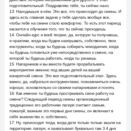
подготовительный. Поздравляю тебя, ты сейчас нахо.
13
:
Находишься в нём. Это все, что происходит до смены. И
здесь есть главная задача у тебя сделать вообще все,
чтобы тебе на смене стало комфортно. То есть этот период
касается и обучения того, что ты сейчас проходишь.
14
:
Онлайн курс и всей теории, да, которую ты получаешь,
и практики, когда мы будем наигрывать, собственно, твои
инструменты, когда ты будешь собирать чемоданчик, когда
ты будешь готовиться уже непосредственно к смене, на
которой ты будешь работать, когда ты узнаешь
15
:
Напарников и вы вместе будете прорабатывать
мероприятия именно под ваших детей на вашей
конкретной смене. Это все подготовительный этап. Здесь
важно, да, набраться инструментами, познакомиться очень
хорошо, основательно со своими напарниками и понять
16
:
Как именно ты будешь простраивать свою работу на
смене? Следующий период смены организационный
традиционно его работники лагеря считают самым,
пожалуй, важным это первые дни смены, он включает в
себя знакомство и, собственно,
17
:
Ну, происходит тогда, когда дети только только зашли на
территорию лагеря, и захватывает буквально там 3 4 дня