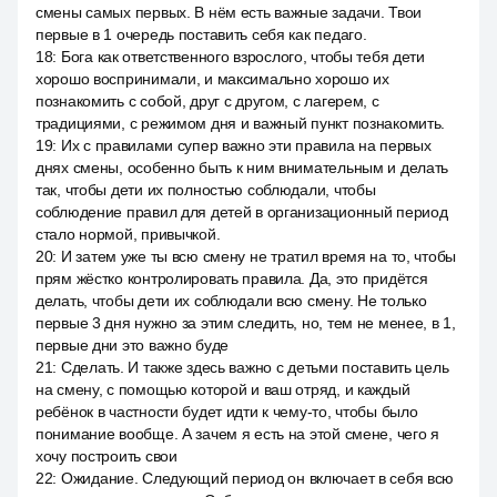
смены самых первых. В нём есть важные задачи. Твои
первые в 1 очередь поставить себя как педаго.
18
:
Бога как ответственного взрослого, чтобы тебя дети
хорошо воспринимали, и максимально хорошо их
познакомить с собой, друг с другом, с лагерем, с
традициями, с режимом дня и важный пункт познакомить.
19
:
Их с правилами супер важно эти правила на первых
днях смены, особенно быть к ним внимательным и делать
так, чтобы дети их полностью соблюдали, чтобы
соблюдение правил для детей в организационный период
стало нормой, привычкой.
20
:
И затем уже ты всю смену не тратил время на то, чтобы
прям жёстко контролировать правила. Да, это придётся
делать, чтобы дети их соблюдали всю смену. Не только
первые 3 дня нужно за этим следить, но, тем не менее, в 1,
первые дни это важно буде
21
:
Сделать. И также здесь важно с детьми поставить цель
на смену, с помощью которой и ваш отряд, и каждый
ребёнок в частности будет идти к чему-то, чтобы было
понимание вообще. А зачем я есть на этой смене, чего я
хочу построить свои
22
:
Ожидание. Следующий период он включает в себя всю