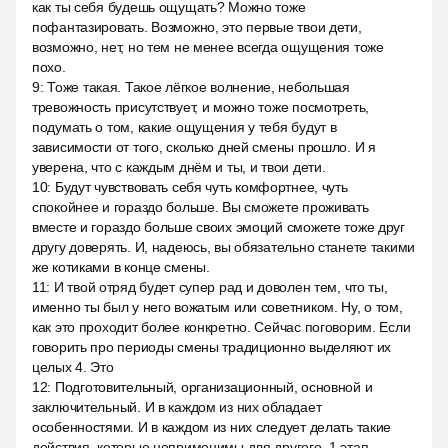
как ты себя будешь ощущать? Можно тоже
пофантазировать. Возможно, это первые твои дети,
возможно, нет, но тем не менее всегда ощущения тоже
похо.
9
:
Тоже такая. Такое лёгкое волнение, небольшая
тревожность присутствует, и можно тоже посмотреть,
подумать о том, какие ощущения у тебя будут в
зависимости от того, сколько дней смены прошло. И я
уверена, что с каждым днём и ты, и твои дети.
10
:
Будут чувствовать себя чуть комфортнее, чуть
спокойнее и гораздо больше. Вы сможете проживать
вместе и гораздо больше своих эмоций сможете тоже друг
другу доверять. И, надеюсь, вы обязательно станете такими
же котиками в конце смены.
11
:
И твой отряд будет супер рад и доволен тем, что ты,
именно ты был у него вожатым или советником. Ну, о том,
как это проходит более конкретно. Сейчас поговорим. Если
говорить про периоды смены традиционно выделяют их
целых 4. Это
12
:
Подготовительный, организационный, основной и
заключительный. И в каждом из них обладает
особенностями. И в каждом из них следует делать такие
действия, которые неприменимы для другого. 1 этап