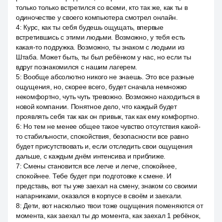
только только встретился со всеми, кто так же, как ты в
одиночестве у своего компьютера смотрел онлайн.
4
:
Курс, как ты себя будешь ощущать, впервые
встретившись с этими людьми. Возможно, у тебя есть
какая-то подружка. Возможно, ты знаком с людьми из
Штаба. Может быть, ты был ребёнком у нас, но если ты
вдруг познакомился с нашим лагерем.
5
:
Вообще абсолютно никого не знаешь. Это все разные
ощущения, но, скорее всего, будет сначала немножко
некомфортно, чуть чуть тревожно. Возможно находиться в
новой компании. Понятное дело, что каждый будет
проявлять себя так как он привык, так как ему комфортно.
6
:
Но тем не менее общее такое чувство отсутствия какой-
то стабильности, спокойствия, безопасности все равно
будет присутствовать и, если отследить свои ощущения
дальше, с каждым днём интенсива и приближе.
7
:
Смены становится все легче и легче, спокойнее,
спокойнее. Тебе будет при подготовке к смене. И
представь, вот ты уже заехал на смену, знаком со своими
напарниками, оказался в корпусе в своём и заехали.
8
:
Дети, вот насколько твои тоже ощущения поменяются от
момента, как заехал ты до момента, как заехал 1 ребёнок,