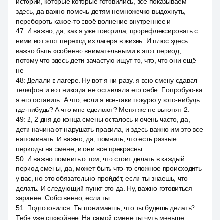
истории, которые которые готовились, все показываем
здесь, да важно помочь детям немножечко выдохнуть,
перебороть какое-то своё волнение внутреннее и
47
:
И важно, да, как я уже говорила, прорефлексировать с
ними вот этот переход из лагеря в жизнь. И плюс здесь
важно быть особенно внимательными в этот период,
потому что здесь дети зачастую ищут то, что, что они ещё
не
48
:
Делали в лагере. Ну вот я ни разу, я всю смену сдавал
телефон и вот никогда не оставляла его себе. Попробую-ка
я его оставить. А что, если я все-таки покурю у кого-нибудь
где-нибудь? А что мне сделают? Меня же не выгонят 2.
49
:
2, 2 дня до конца смены осталось и очень часто, да,
дети начинают нарушать правила, и здесь важно им это все
напоминать. И важно, да, помнить, что есть разные
периоды на смене, и они все прекрасны.
50
:
И важно помнить о том, что стоит делать в каждый
период смены, да, может быть что-то сложное происходить
у вас, но это обязательно пройдёт, если ты знаешь, что
делать. И следующий пункт это да. Ну, важно готовиться
заранее. Собственно, если ты
51
:
Подготовился. Ты понимаешь, что ты будешь делать?
Тебе уже спокойнее. На самой смене ты чуть меньше