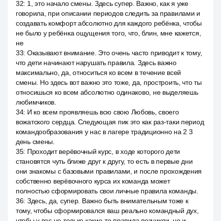
32
:
1, это начало смены. Здесь супер. Важно, как я уже
говорила, при описании периодов следить за правилами и
создавать комфорт абсолютно для каждого ребёнка, чтобы
не было у ребёнка ощущения того, что, блин, мне кажется,
не
33
:
Оказывают внимание. Это очень часто приводит к тому,
что дети начинают нарушать правила. Здесь важно
максимально, да, относиться ко всем в течение всей
смены. Но здесь вот важно это тоже, да, простроить, что ты
относишься ко всем абсолютно одинаково, не выделяешь
любимчиков.
34
:
И ко всем проявляешь всю свою Любовь, своего
вожатского сердца. Следующая пик это как раз-таки период
командообразования у нас в лагере традиционно на 2 3
день смены.
35
:
Проходит верёвочный курс, в ходе которого дети
становятся чуть ближе друг к другу, то есть в первые дни
они знакомы с базовыми правилами, и после прохождения
собственно верёвочного курса их команда может
полностью сформировать свои личные правила команды.
36
:
Здесь, да, супер. Важно быть внимательным тоже к
тому, чтобы сформировался ваш реально командный дух,
чтобы у вас не только какие-то правила возникли, но и