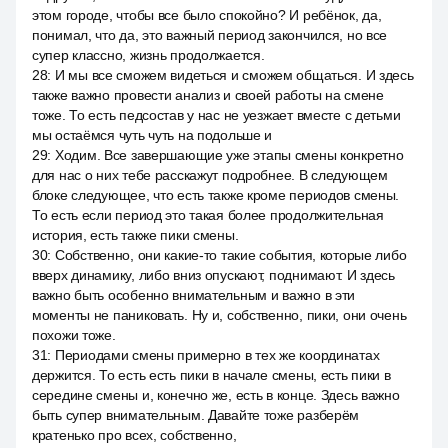
этом городе, чтобы все было спокойно? И ребёнок, да,
понимал, что да, это важный период закончился, но все
супер классно, жизнь продолжается.
28
:
И мы все сможем видеться и сможем общаться. И здесь
также важно провести анализ и своей работы на смене
тоже. То есть педсостав у нас не уезжает вместе с детьми
мы остаёмся чуть чуть на подольше и
29
:
Ходим. Все завершающие уже этапы смены конкретно
для нас о них тебе расскажут подробнее. В следующем
блоке следующее, что есть также кроме периодов смены.
То есть если период это такая более продолжительная
история, есть также пики смены.
30
:
Собственно, они какие-то такие события, которые либо
вверх динамику, либо вниз опускают, поднимают. И здесь
важно быть особенно внимательным и важно в эти
моменты не паниковать. Ну и, собственно, пики, они очень
похожи тоже.
31
:
Периодами смены примерно в тех же координатах
держится. То есть есть пики в начале смены, есть пики в
середине смены и, конечно же, есть в конце. Здесь важно
быть супер внимательным. Давайте тоже разберём
кратенько про всех, собственно,