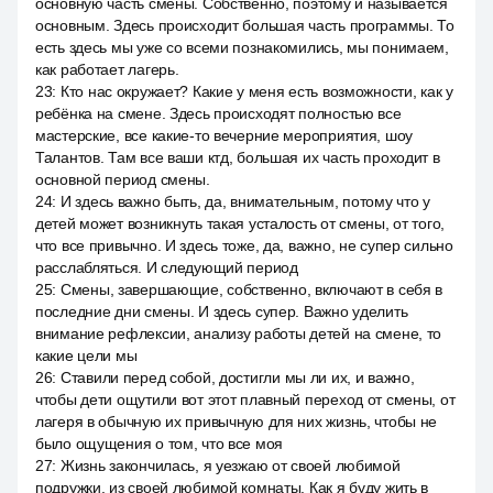
основную часть смены. Собственно, поэтому и называется
основным. Здесь происходит большая часть программы. То
есть здесь мы уже со всеми познакомились, мы понимаем,
как работает лагерь.
23
:
Кто нас окружает? Какие у меня есть возможности, как у
ребёнка на смене. Здесь происходят полностью все
мастерские, все какие-то вечерние мероприятия, шоу
Талантов. Там все ваши ктд, большая их часть проходит в
основной период смены.
24
:
И здесь важно быть, да, внимательным, потому что у
детей может возникнуть такая усталость от смены, от того,
что все привычно. И здесь тоже, да, важно, не супер сильно
расслабляться. И следующий период
25
:
Смены, завершающие, собственно, включают в себя в
последние дни смены. И здесь супер. Важно уделить
внимание рефлексии, анализу работы детей на смене, то
какие цели мы
26
:
Ставили перед собой, достигли мы ли их, и важно,
чтобы дети ощутили вот этот плавный переход от смены, от
лагеря в обычную их привычную для них жизнь, чтобы не
было ощущения о том, что все моя
27
:
Жизнь закончилась, я уезжаю от своей любимой
подружки, из своей любимой комнаты. Как я буду жить в