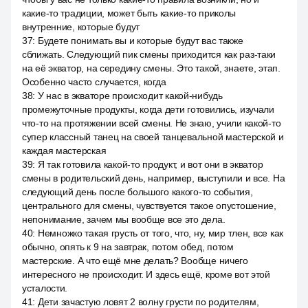
какие-то традиции, может быть какие-то приколы
внутренние, которые будут
37
:
Будете понимать вы и которые будут вас также
сближать. Следующий пик смены приходится как раз-таки
на её экватор, на середину смены. Это такой, знаете, этап.
Особенно часто случается, когда
38
:
У нас в экваторе происходит какой-нибудь
промежуточные продукты, когда дети готовились, изучали
что-то на протяжении всей смены. Не знаю, учили какой-то
супер классный танец на своей танцевальной мастерской и
каждая мастерская
39
:
Я так готовила какой-то продукт, и вот они в экватор
смены в родительский день, например, выступили и все. На
следующий день после большого какого-то события,
центрального для смены, чувствуется такое опустошение,
непонимание, зачем мы вообще все это дела.
40
:
Немножко такая грусть от того, что, ну, мир тлен, все как
обычно, опять к 9 на завтрак, потом обед, потом
мастерские. А что ещё мне делать? Вообще ничего
интересного не происходит. И здесь ещё, кроме вот этой
усталости.
41
:
Дети зачастую ловят 2 волну грусти по родителям,