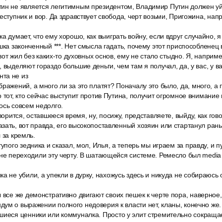
ин не является легитимным президентом, Владимир Путин должен уйт
еступник и вор. Да здравствует свобода, черт возьми, Пригожина, напр
а думает, что ему хорошо, как выиграть войну, если вдруг случайно, 
шка законченный ***. Нет смысла гадать, почему этот приспособленец 
 вот жил без каких-то духовных основ, ему не стало стыдно. Я, наприм
 выделяют гораздо большие деньги, чем там я получал, да, у вас, у ва
та не из
ражений, а много ли за это платят? Поначалу это было, да, много, а по
 тот, кто сейчас выступит против Путина, получит огромное внимание 
ось совсем недолго.
ворится, оставшееся время, ну, посижу, представляете, выйду, как гов
зать, вот правда, его высокопоставленный хозяин или стартанул рань
 за кремль.
тупого зедника и сказал, мол, Илья, а теперь мы играем за правду, и 
 не переходили эту черту. В шатающейся системе. Ремесло был media
а не убили, а упекли в дурку, нахожусь здесь и никуда не собираюсь 
 все же демонстративно двигают своих пешек к черте пора, наверное
ум о выражении полного недоверия к власти нет, кланы, конечно же.
шиеся ценники или коммуналка. Просто у элит стремительно сокращае