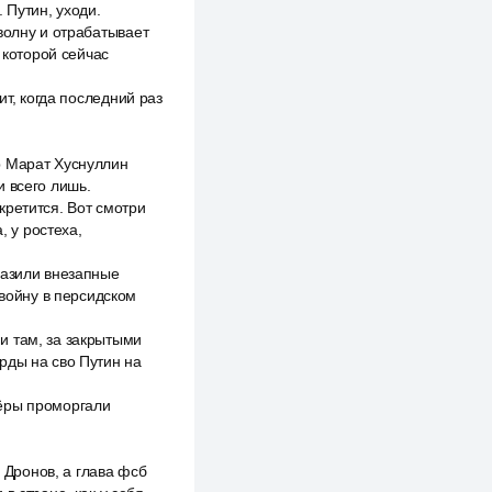
 Путин, уходи.
волну и отрабатывает
 которой сейчас
ит, когда последний раз
р Марат Хуснуллин
и всего лишь.
кретится. Вот смотри
, у ростеха,
разили внезапные
 войну в персидском
и там, за закрытыми
рды на сво Путин на
сёры проморгали
х Дронов, а глава фсб