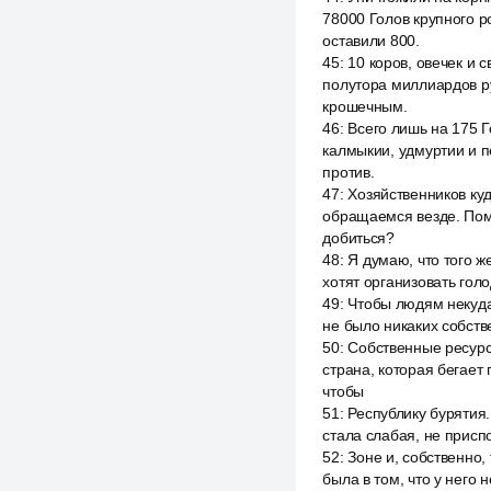
78000 Голов крупного р
оставили 800.
45
:
10 коров, овечек и 
полутора миллиардов ру
крошечным.
46
:
Всего лишь на 175 Г
калмыкии, удмуртии и п
против.
47
:
Хозяйственников ку
обращаемся везде. Помо
добиться?
48
:
Я думаю, что того ж
хотят организовать голо
49
:
Чтобы людям некуда
не было никаких собств
50
:
Собственные ресурс
страна, которая бегает
чтобы
51
:
Республику бурятия.
стала слабая, не присп
52
:
Зоне и, собственно,
была в том, что у него