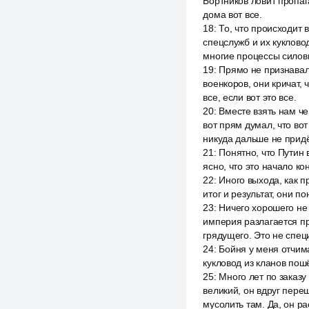
Бортников ловит пропаг
дома вот все.
18
:
То, что происходит 
спецслужб и их куклово
многие процессы силови
19
:
Прямо не признавали
военкоров, они кричат,
все, если вот это все.
20
:
Вместе взять нам че
вот прям думал, что вот
никуда дальше не придё
21
:
Понятно, что Путин 
ясно, что это начало ко
22
:
Иного выхода, как п
итог и результат, они п
23
:
Ничего хорошего не 
империя разлагается пр
грядущего. Это не спе
24
:
Бойня у меня отчима
кукловод из кланов пош
25
:
Много лет по заказу
великий, он вдруг пере
мусолить там. Да, он ра