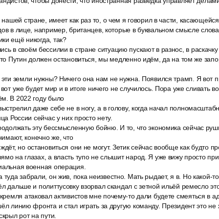
андистов, чтобы донести, что иностранная разведка управляет делами 
в нашей стране, имеет как раз то, о чем я говорил в части, касающейс
дов в лице, например, британцев, которые в буквальном смысле слова,
ки ещё никогда, так?
сь в своём бессилии в стране ситуацию пускают в разнос, в раскачку
 что Путин должен остановиться, мы медленно идём, да на том же за
 эти земли нужны? Ничего она нам не нужна. Появился трамп. Я вот 
 вот уже будет мир и в итоге ничего не случилось. Пора уже сливать 
м. В 2022 году было
выстрелил даже себе не в ногу, а в голову, когда начал полномасштаб
нца России сейчас у них просто нету.
родолжать эту бессмысленную бойню. И то, что экономика сейчас руш
онимают, конечно же, что
ждёт, но остановиться они не могут. Зетик сейчас вообще как будто пр
ямо на глазах, а власть тупо не слышит народ. Я уже вижу просто пр
циальная военная операция.
 туда забрали, он жив, пока неизвестно. Мать рыдает, я в. Но какой-т
ёл дальше и политтусовку взорвал скандал с зетной ильёй ремесло это
 кремля атаковал активистов мне почему-то дали будете смеяться в а
шёл линию фронта и стал играть за другую команду. Президент это не 
скрыл рот на пути.