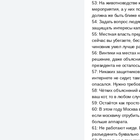
53
:
На животноводстве 
мероприятия, а у них п
должна же быть ближе 
54
:
Задать вопрос людям
защищать интересы капи
55
:
Местная власть пред
сейчас вы убегаете, бе
чиновник умел лучше р
56
:
Винтики на местах н
решение, даже объяснит
президента не осталось
57
:
Никаких защитников 
интернете не сидит, там 
опасался. Нужно требов
58
:
Чётких объяснений и
ваш кот, то в любом слу
59
:
Остаётся как прост
60
:
В этом году Москва 
если москвичу отрубить
больше аппарата.
61
:
Не работают нигде. 
разъединить буквально 