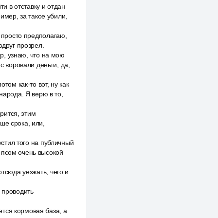
и в отставку и отдан
имер, за такое убили,
я просто предполагаю,
вдруг прозрел.
ер, узнаю, что на мою
с воровали деньги, да,
том как-то вот, ну как
народа. Я верю в то,
орится, этим
ше срока, или,
пустил того на публичный
 псом очень высокой
отсюда уезжать, чего и
, проводить
тся кормовая база, а