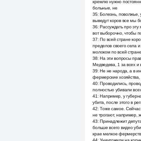
кремлю нужно постоянно
больные, не
35
:
Болезнь, поволжье, 
выведут коров все мы бо
36
:
Рассуждать про эту 
вот выборочно, чтобы п
37
:
По всей стране коро
пределов своего села и
молоком по всей стране
38
:
На эти вопросы прав
Медведева, 1 за всех и 
39
:
Не не народа, а в и
фермерские хозяйства, 
40
:
Проводились, прово
полностью убивали все
41
:
Например, у губерна
убита, после этого в ре
42
:
Тоже самое. Сейчас
не трогают, например, 
43
:
Принадлежит депута
больше всего видео уби
крае мелкое фермерств
44
:
Уничтожили на корн