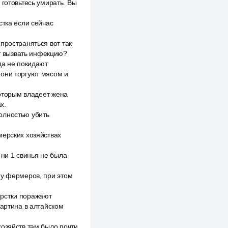
 готовьтесь умирать. Вы
стка если сейчас
пространяться вот так
ут вызвать инфекцию?
да не покидают
 они торгуют мясом и
которым владеет жена
х.
полностью убить
мерских хозяйствах
 ни 1 свинья не была
 у фермеров, при этом
ёрстки поражают
картина в алтайском
хозяйств там было почти