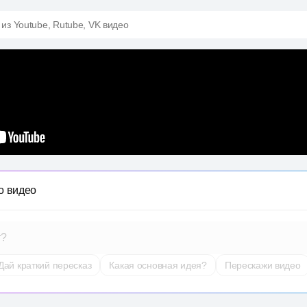
 из Youtube, Rutube, VK видео
о видео
т?
Дай краткий пересказ
Какая основная идея?
Перескажи видео