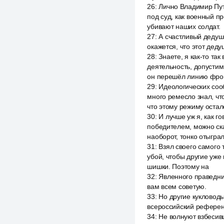
26
:
Лично Владимир Пут
под суд, как военный пр
убивают наших солдат.
27
:
А счастливый дедушк
окажется, что этот деду
28
:
Знаете, я как-то так
деятельность, допустим,
он перешёл линию фрон
29
:
Идеологических сооб
много ремесло знал, что
что этому режиму остал
30
:
И лучше уж я, как го
победителем, можно ска
наоборот, тонко отыграл
31
:
Взял своего самого 
убой, чтобы другие уже
шишки. Поэтому на
32
:
Явленного праведник
вам всем советую.
33
:
Но другие кукловоды
всероссийский референд
34
:
Не волнуют взбесив