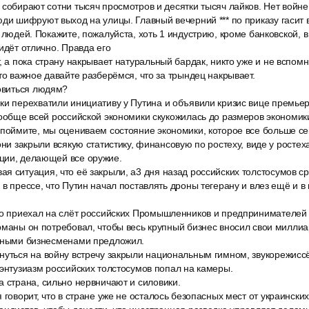
 собирают сотни тысяч просмотров и десятки тысяч лайков. Нет войне.
ди шифруют выход на улицы. Главный вечерний *** по приказу гасит 
 людей. Покажите, пожалуйста, хоть 1 индустрию, кроме банковской, в
 идёт отлично. Правда его
, а пока страну накрывает натуральный бардак, никто уже и не вспомн
-то важное давайте разберёмся, что за трындец накрывает.
товиться людям?
ки перехватили инициативу у Путина и объявили кризис вице премье
вообще всей российской экономики скукожилась до размеров экономик
 поймите, мы оцениваем состояние экономики, которое все больше се
они закрыли всякую статистику, финансовую по ростеху, виде у ростеха
ции, делающей все оружие.
я ситуация, что её закрыли, a3 дня назад российских толстосумов с
 в прессе, что Путин начал поставлять дроны тегерану и влез ещё и в
но приехал на слёт российских Промышленников и предпринимателей 
рманы он потребовал, чтобы весь крупный бизнес вносил свои миллиа
упными бизнесменами предложил.
нуться на войну встречу закрыли национальным гимном, звукорежис
 энтузиазм российских толстосумов попал на камеры.
а страна, сильно нервничают и силовики.
 говорит, что в стране уже не осталось безопасных мест от украински