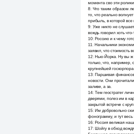
момента сво эти ролики
8
:
Что таким образом лю
то, что реально волнует
прибыль, в которой все
9
:
Уже никто не слушает
вождь говорил хоть что
10
:
Россию и к чему го
11
:
Начальники экономи
заявил, что стоимость 
12
:
Нью-Йорка. Ну вы ж
только, что, например, 
крупнейшей госкорпора
13
:
Паршивая финансова
новости. Они прочитали
заливе, а за.
14
:
Тем геостратег лич
дверями, полез им в ка
закрытой встрече с кр
15
:
Им добровольно ски
фонограмму, и тут весь
16
:
Россия великая наш
17
:
Шойгу в обход вождя