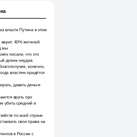
ка
ма власти Путина в этом
 верит. 40% жителей
д мы
иях писали, что это
ный домик неудав.
благополучие, конечно,
когда властям придётся
ирать, давать деньги
чается врать про
ям убить средний и
зяйств по всей стране
тстаивать свои права на
ингов в России с