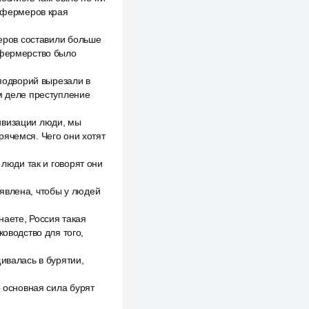
х фермеров края
меров составили больше
 фермерство было
 подворий вырезали в
ом деле преступление
ивизации люди, мы
рячемся. Чего они хотят
 люди так и говорят они
явлена, чтобы у людей
наете, Россия такая
ководство для того,
ивалась в бурятии,
о основная сила бурят