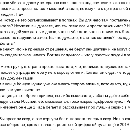
коров убивают даже у ветеранов сво я ставлю под сомнение законност
оявились вопросы только к местной власти, потому что с центральной 
к людям. Нам.
, которые это организовывают в погонах. Вы для чего там поставлен
тала? Неужели вы думаете, что так легко все и просто закончится? Но
ала людей уже давным давно, что вы убегаете, что вы прячетесь 9 ма
ссовестно нарушили закон. Вы что думаете, я это так оставлю? Господ
аботать?
е знают, что не принимают решения, не берут инициативу и не могут, 
ь людям толком ничего. Вот так получилось, что у простых людей в э
.
может рухнуть страна просто из за того, что, понимаете, мужик вот та
пашет с утра до вечера у него корову отняли. Как вот он сидит, че то д
ать документации.
 в конце Концов нужно уже оказывать сопротивление, потому что, ну, 
чае вам уже ничего не
о защищаться. Время пришло, вы либо выживаете, либо вы даёте себя 
вдруг стала Россией, её, оказывается, тоже накрыл цифровой купол. А
 интернет, он ещё 2 часа бегает и рассказывает про лучший сервис в 
Вы просили ссср, а вас вернули без интернета теперь в ссср. Но на с
все общество, кремль начал строить свой цифровой гулаг ещё в 2019 