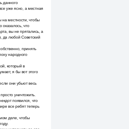
ь данного
все уже ясно, а местная
ы на местности, чтобы
 оказалось, что
рта, вы не прятались, а
и, да любой Советский
собственно, принять
поху народного
кой, который в
умает, я бы вот этого
если они убьют весь
просто уничтожить.
некдот появился, что
мире все ребят теперь
амом деле, чтобы
году.