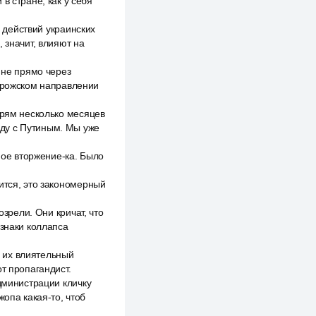
в стране, как у себя
я действий украинских
 значит, влияют на
 не прямо через
порожском направлении
прям несколько месяцев
воду с Путиным. Мы уже
ное вторжение-ка. Было
ится, это закономерный
озрели. Они кричат, что
изнаки коллапса
о их влиятельный
т пропагандист.
дминистрации кличку
жопа какая-то, чтоб