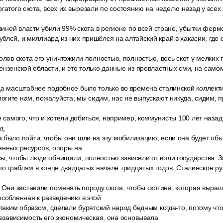
огатого скота, всех их вырезали по состоянию на неделю назад у все
свиней власти убили 99% скота в регионе по всей стране, убытки фер
блей, и миллиард из них пришёлся на алтайский край в хакасии, где
олов скота его уничтожили полностью, полностью, весь скот у мелких
ензенской области, и это только данные из провластных сми, на сам
да масштабнее подобное было только во времена сталинской коллект
гите нам, пожалуйста, мы сидим, нас не выпускают никуда, сидим, п
е самого, что и хотели добиться, например, коммунисты 100 лет назад
д.
 было пойти, чтобы они шли на эту мобилизацию, если она будет объ
енных ресурсов, опоры на
ы, чтобы люди обнищали, полностью зависели от воли государства. З
 по граблям в конце двадцатых начале тридцатых годов. Сталинское ру
 Они заставили поменять породу скота, чтобы скотина, которая выращ
особленная к разведению в этой
 таким образом, сделали бурятский народ бедным когда-то, потому чт
 независимость его экономическая, она основывала