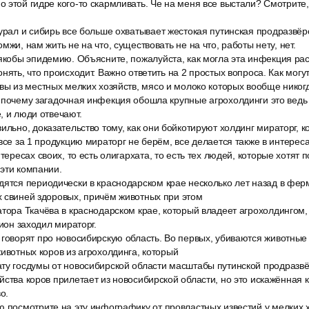
 этой гидре кого-то скармливать. Че на меня все выстали? Смотрите,
урал и сибирь все больше охватывает жестокая путинская продразвёр
мжи, нам жить не на что, существовать не на что, работы нету, нет.
якобы эпидемию. Объясните, пожалуйста, как могла эта инфекция рас
онять, что происходит. Важно ответить на 2 простых вопроса. Как мог
вы из местных мелких хозяйств, мясо и молоко которых вообще никог
 почему загадочная инфекция обошла крупные агрохолдинги это ведь
, и люди отвечают.
ильно, доказательство тому, как они бойкотируют холдинг мираторг, 
все за 1 продукцию мираторг не берём, все делается также в интереса
нтересах своих, то есть олигархата, то есть тех людей, которые хотят 
эти компании.
дятся периодически в краснодарском крае несколько лет назад в фер
х свиней здоровых, причём животных при этом
тора Ткачёва в краснодарском крае, который владеет агрохолдингом,
гион заходил мираторг.
 говорят про новосибирскую область. Во первых, убиваются животные
животных коров из агрохолдинга, который
ту госдумы от новосибирской области масштабы путинской продразв
йства коров прилетает из новосибирской области, но это искажённая 
о.
ю посмотрите на эту инфографику от провластных известий у мелких 