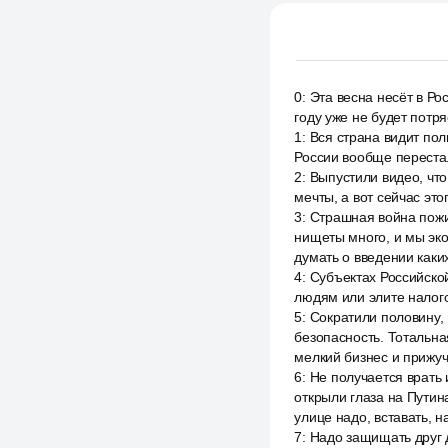
0
:
Эта весна несёт в Ро
году уже не будет потр
1
:
Вся страна видит пол
России вообще переста
2
:
Выпустили видео, что
мечты, а вот сейчас эт
3
:
Страшная война пожир
нищеты много, и мы эко
думать о введении каки
4
:
Субъектах Российской
людям или элите налого
5
:
Сократили половину, 
безопасность. Тотальна
мелкий бизнес и прижу
6
:
Не получается врать 
открыли глаза на Путин
улице надо, вставать, н
7
:
Надо защищать друг 