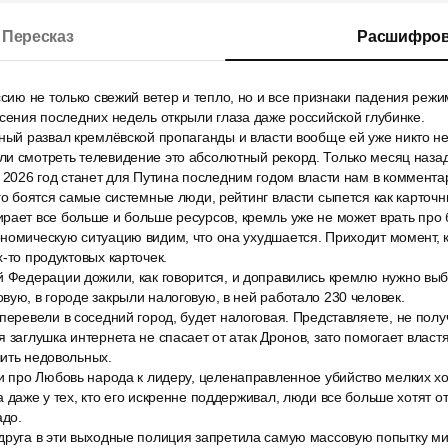
Пересказ
Расшифров
ссию не только свежий ветер и тепло, но и все признаки падения режи
ясения последних недель открыли глаза даже российской глубинке.
ный развал кремлёвской пропаганды и власти вообще ей уже никто не
ли смотреть телевидение это абсолютный рекорд. Только месяц наза
 2026 год станет для Путина последним годом власти нам в комментар
ого боятся самые системные люди, рейтинг власти сыпется как карточ
ает все больше и больше ресурсов, кремль уже не может врать про 
номическую ситуацию видим, что она ухудшается. Приходит момент, 
х-то продуктовых карточек.
 Федерации дожили, как говорится, и доправились кремлю нужно выб
вую, в городе закрыли налоговую, в ней работало 230 человек.
перевели в соседний город, будет налоговая. Представляете, не полу
я заглушка интернета не спасает от атак Дронов, зато помогает власт
чить недовольных.
и про Любовь народа к лидеру, целенаправленное убийство мелких хо
а даже у тех, кто его искренне поддерживал, люди все больше хотят о
адо.
друга в эти выходные полиция запретила самую массовую попытку мит