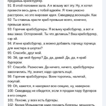
продаёшь крабсбургер.
91
:
В этой половине зала. А я возьму вот эту. Ну, я хотел
провести весь день с тобой вдвоём. Я тоже ужасно
расстроен, но это мировая идея. Сквидвард восхищён. Как
92
:
Ты ставишь красти краб превыше всего, конечно,
превыше всего.
93
:
Горячие крабсбургеры. Я возьму крабсбургер, а вот и
ваш заказ. Осторожней. Ты что делаешь? Ваш крабсбургер,
сэр эй.
94
:
И мне крабсбургер, а можно добавить горчицу горчица
для мистера в шортах?
95
:
Спасибо, друг мой.
96
:
Эй, где мой бургер? Да, да, давай. Да, да, я краб
бургером.
97
:
Спасибо. Разносчик. Да ничего, ничего, крабсбургеры
закончились. Ну, значит, надо сделать ещё.
98
:
Горячие крабсбургеры. Всем торопись, налетай,
покупай.
99
:
Oh, кажется, я накормил всю секцию, ну, наверное.
100
:
Сквидвард не обидится, если я продам пару бургеров
в его секции.
101
:
Похоже, у всех есть бургеры.
102
:
Кроме Музыкантов надо продать бургеры, мощность,