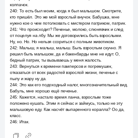
колпачок.
240
:
То есть был моим, когда я был малышом. Смотрите,
кто пришёл. Это же мой взрослый внучок. Бабушка, мне
нужно кое о чем потолковать с мистером патриком, патрик.
241
:
Что происходит? Печенье, молоко, слюнявчик и след
от поцелуя на лбу. Мы же договорились быть взрослыми.
Ну, но. Но. Но нельзя ссориться с полным животиком.
242
:
Малыш, я малыш, малыш. Быть взрослым скучно. Я
решил быть малышом, да и бакенбарды мне не идут. О,
бедный патрик, ты вызываешь у меня жалость.
243
:
Вернуться к времени памперсов и погремушек,
отказаться от всех радостей взрослой жизни, печенье с
пылу и жару ну да.
244
:
Это как его подоходный налог, многозначительный вид.
Бабуль, мне хорошо ещё печенье.
245
:
Кажется, настало время ланча, взрослым тоже
положено кушать. Этим я сейчас и займусь, только не эту
малышовую еду. Как насчёт выпаренного коралла? Оо да,
класс.
246
:
Итак.