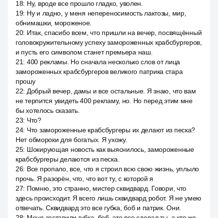
18
:
Ну, вроде все прошло гладко, уволен.
19
:
Ну и ладно, у меня непереносимость лактозы, мир,
обнимашки, мороженое.
20
:
Итак, спасибо всем, что пришли на вечер, посвящённый
головокружительному успеху замороженных крабсбургеров,
и пусть его символом станет премьера наш.
21
:
400 рекламы. Но сначала несколько слов от лица
замороженных крабсбургеров великого патрика стара
прошу
22
:
Добрый вечер, дамы и все остальные. Я знаю, что вам
не терпится увидеть 400 рекламу, но. Но перед этим мне
бы хотелось сказать.
23
:
Что?
24
:
Что замороженные крабсбургеры их делают из песка?
Нет обмороки для богатых. Я ухожу.
25
:
Шокирующая новость как выяснилось, замороженные
крабсбургеры делаются из песка.
26
:
Все пропало, все, что я строил всю свою жизнь, уплыло
прочь. Я разорён, что, что вот ту, с которой я
27
:
Помню, это странно, мистер сквидвард. Говори, что
здесь происходит. Я всего лишь сквидвард робот. Я не умею
отвечать. Сквидвард это все губка, боб и патрик. Они.
28
:
Меня заставили губка, боб, это все сделал ты, а кто же