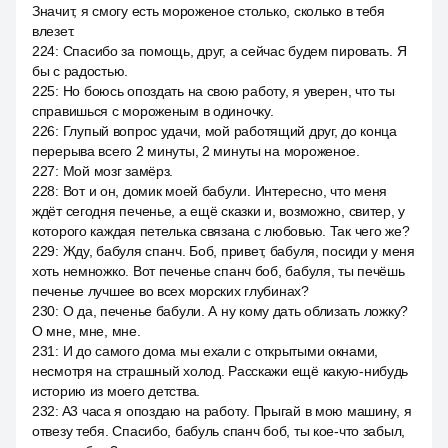
Значит, я смогу есть мороженое столько, сколько в тебя
влезет.
224
:
Спасибо за помощь, друг, а сейчас будем пировать. Я
бы с радостью.
225
:
Но боюсь опоздать на свою работу, я уверен, что ты
справишься с мороженым в одиночку.
226
:
Глупый вопрос удачи, мой работящий друг, до конца
перерыва всего 2 минуты, 2 минуты на мороженое.
227
:
Мой мозг замёрз.
228
:
Вот и он, домик моей бабули. Интересно, что меня
ждёт сегодня печенье, а ещё сказки и, возможно, свитер, у
которого каждая петелька связана с любовью. Так чего же?
229
:
Жду, бабуля спанч. Боб, привет, бабуля, посиди у меня
хоть немножко. Вот печенье спанч боб, бабуля, ты печёшь
печенье лучшее во всех морских глубинах?
230
:
О да, печенье бабули. А ну кому дать облизать ложку?
О мне, мне, мне.
231
:
И до самого дома мы ехали с открытыми окнами,
несмотря на страшный холод. Расскажи ещё какую-нибудь
историю из моего детства.
232
:
A3 часа я опоздаю на работу. Прыгай в мою машину, я
отвезу тебя. Спасибо, бабуль спанч боб, ты кое-что забыл,