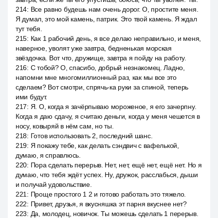
214
:
Все равно будешь нам очень дорог. О, простите меня.
Я думал, это мой камень, патрик. Это твой камень. Я ждал
тут тебя.
215
:
Как 1 рабочий день, я все делаю неправильно, и меня,
наверное, уволят уже завтра, бедненькая морская
звёздочка. Вот что, дружище, завтра я пойду на работу.
216
:
С тобой? О, спасибо, добрый незнакомец. Ладно,
напомни мне многомиллионный раз, как мы все это
сделаем? Вот смотри, спрячь-ка руки за спиной, теперь
ими будут.
217
:
Я. О, когда я зачёрпываю мороженое, я его зачерпну.
Когда я даю сдачу, я считаю деньги, когда у меня чешется в
носу, ковыряй в нём сам, но ты.
218
:
Готов использовать 2, последний шанс.
219
:
Я покажу тебе, как делать сэндвич с вафелькой,
думаю, я справлюсь.
220
:
Пора сделать перерыв. Нет, нет, ещё нет, ещё нет. Но я
думаю, что тебя ждёт успех. Ну, дружок, расслабься, дыши
и получай удовольствие.
221
:
Проще простого 1 2 и готово работать это тяжело.
222
:
Привет, друзья, я вкусняшка эт парня вкуснее нет?
223
:
Да, молодец, новичок. Ты можешь сделать 1 перерыв.