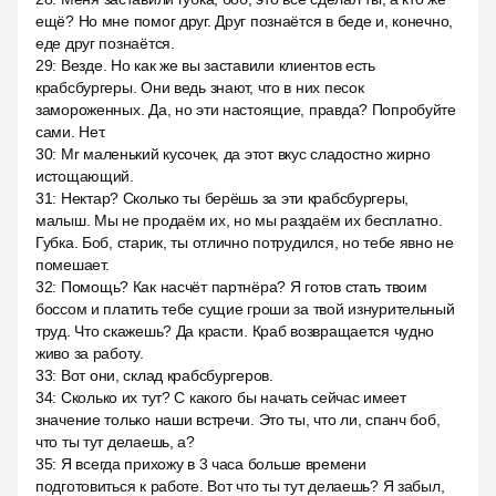
ещё? Но мне помог друг. Друг познаётся в беде и, конечно,
еде друг познаётся.
29
:
Везде. Но как же вы заставили клиентов есть
крабсбургеры. Они ведь знают, что в них песок
замороженных. Да, но эти настоящие, правда? Попробуйте
сами. Нет.
30
:
Mr маленький кусочек, да этот вкус сладостно жирно
истощающий.
31
:
Нектар? Сколько ты берёшь за эти крабсбургеры,
малыш. Мы не продаём их, но мы раздаём их бесплатно.
Губка. Боб, старик, ты отлично потрудился, но тебе явно не
помешает.
32
:
Помощь? Как насчёт партнёра? Я готов стать твоим
боссом и платить тебе сущие гроши за твой изнурительный
труд. Что скажешь? Да красти. Краб возвращается чудно
живо за работу.
33
:
Вот они, склад крабсбургеров.
34
:
Сколько их тут? С какого бы начать сейчас имеет
значение только наши встречи. Это ты, что ли, спанч боб,
что ты тут делаешь, а?
35
:
Я всегда прихожу в 3 часа больше времени
подготовиться к работе. Вот что ты тут делаешь? Я забыл,