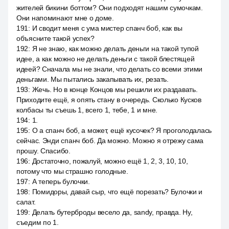
жителей бикини боттом? Они подходят нашим сумочкам.
Они напоминают мне о доме.
191
:
И сводит меня с ума мистер спанч боб, как вы
объясните такой успех?
192
:
Я не знаю, как можно делать деньги на такой тупой
идее, а как можно не делать деньги с такой блестящей
идеей? Сначала мы не знали, что делать со всеми этими
деньгами. Мы пытались закапывать их, резать.
193
:
Жечь. Но в конце Концов мы решили их раздавать.
Приходите ещё, я опять стану в очередь. Сколько Кусков
колбасы ты съешь 1, всего 1, тебе, 1 и мне.
194
:
1.
195
:
О a спанч боб, а может, ещё кусочек? Я проголодалась
сейчас. Энди спанч боб. Да можно. Можно я отрежу сама
прошу. Спасибо.
196
:
Достаточно, пожалуй, можно ещё 1, 2, 3, 10, 10,
потому что мы страшно голодные.
197
:
А теперь булочки.
198
:
Помидоры, давай сыр, что ещё порезать? Булочки и
салат.
199
:
Делать бутерброды весело да, sandy, правда. Ну,
съедим по 1.