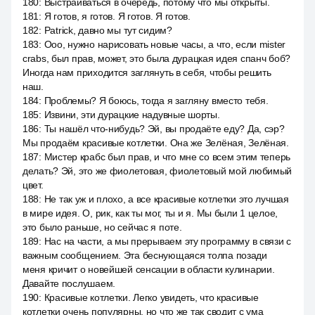
180
:
Выстраиваться в очередь, потому что мы открыты.
181
:
Я готов, я готов. Я готов. Я готов.
182
:
Patrick, давно мы тут сидим?
183
:
Ооо, нужно нарисовать новые часы, а что, если mister
crabs, был прав, может, это была дурацкая идея спанч боб?
Иногда нам приходится заглянуть в себя, чтобы решить
наш.
184
:
Проблемы? Я боюсь, тогда я загляну вместо тебя.
185
:
Извини, эти дурацкие надувные шорты.
186
:
Ты нашёл что-нибудь? Эй, вы продаёте еду? Да, сэр?
Мы продаём красивые котлетки. Она же Зелёная, Зелёная.
187
:
Мистер крабс был прав, и что мне со всем этим теперь
делать? Эй, это же фиолетовая, фиолетовый мой любимый
цвет.
188
:
Не так уж и плохо, a все красивые котлетки это лучшая
в мире идея. О, рик, как ты мог, ты и я. Мы были 1 целое,
это было раньше, но сейчас я поте.
189
:
Нас на части, а мы прерываем эту программу в связи с
важным сообщением. Эта беснующаяся толпа позади
меня кричит о новейшей сенсации в области кулинарии.
Давайте послушаем.
190
:
Красивые котлетки. Легко увидеть, что красивые
котлетки очень популярны, но что же так сводит с ума