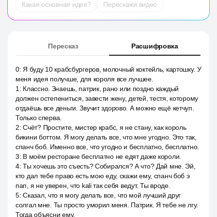
Какая основная идея?
Перескажи видео
Пересказ
Расшифровка
0
:
Я буду 10 крабсбургеров, молочный коктейль, картошку. У
меня идея получше, для короля все лучшее.
1
:
Классно. Знаешь, патрик, рано или поздно каждый
должен остепениться, завести жену, детей, тестя, которому
отдаёшь все деньги. Звучит здорово. А можно ещё кетчуп.
Только сперва.
2
:
Счёт? Простите, мистер крабс, я не стану, как король
бикини боттом. Я могу делать все, что мне угодно. Это так,
спанч боб. Именно все, что угодно и бесплатно, бесплатно.
3
:
В моём ресторане бесплатно не едят даже короли.
4
:
Ты хочешь это съесть? Собирался? А что? Дай мне. Эй,
кто дал тебе право есть мою еду, скажи ему, спанч боб э
пап, я не уверен, что kali так себя ведут. Ты вроде.
5
:
Сказал, что я могу делать все, что мой лучший друг
солгал мне. Ты просто уморил меня. Патрик. Я тебе не лгу.
Тогда объясни ему.