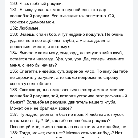
130
:
Я волшебный ракуши.
131
:
Я вижу, у вас так много вкусной еды, это дар
волшебной ракушки. Все выглядит так аппетитно. Ой,
сосиски с дымком мои.
132
:
Любимые.
133
:
Знаешь, спанч боб, я тут недавно пошутил. Не очень
удачно, но я все ещё член клуба, а мы все должны
держаться вместе, и поэтому я.
134
:
Вместе с вами могу, скидвард, да вступивший в клуб,
остаётся там навсегда. Ура, ура, ура. Да, теперь, извините
меня, с чего бы начать?
135
:
Спагетти, индейка, суп, жареное мясо. Почему бы тебе
не спросить у ракушки, а то как же непременно спрошу
совета у волшебного.
136
:
Сквидвард, ты сомневаешься в авторитетном мнении
волшебной ракушки, той, которая устроила этот роскошный
банкет? Волшебная ракушка, двигатель нашего клуба.
Может, он и не брат нам вовсе?
137
:
Ну ладно, ребята, я был не прав. Я люблю этот кусок
пластмассы. Да? Эй, как тебе волшебная ракушка?
Посоветуй мне, с чего начать со спагетти или с индейки, не.
138
:
Тогда, может, супа нет? Можно хоть что-нибудь? Нет.