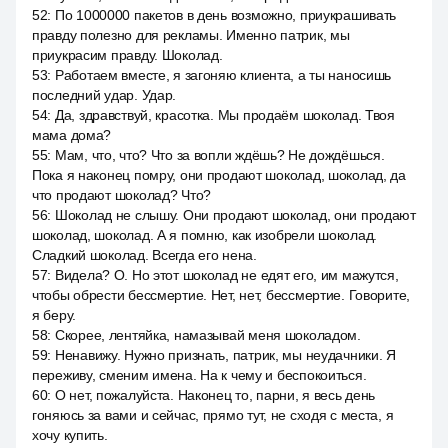
52
:
По 1000000 пакетов в день возможно, приукрашивать
правду полезно для рекламы. Именно патрик, мы
приукрасим правду. Шоколад.
53
:
Работаем вместе, я загоняю клиента, а ты наносишь
последний удар. Удар.
54
:
Да, здравствуй, красотка. Мы продаём шоколад. Твоя
мама дома?
55
:
Мам, что, что? Что за вопли ждёшь? Не дождёшься.
Пока я наконец помру, они продают шоколад, шоколад, да
что продают шоколад? Что?
56
:
Шоколад не слышу. Они продают шоколад, они продают
шоколад, шоколад. А я помню, как изобрели шоколад.
Сладкий шоколад. Всегда его нена.
57
:
Видела? О. Но этот шоколад не едят его, им мажутся,
чтобы обрести бессмертие. Нет, нет, бессмертие. Говорите,
я беру.
58
:
Скорее, лентяйка, намазывай меня шоколадом.
59
:
Ненавижу. Нужно признать, патрик, мы неудачники. Я
переживу, сменим имена. На к чему и беспокоиться.
60
:
О нет, пожалуйста. Наконец то, парни, я весь день
гоняюсь за вами и сейчас, прямо тут, не сходя с места, я
хочу купить.