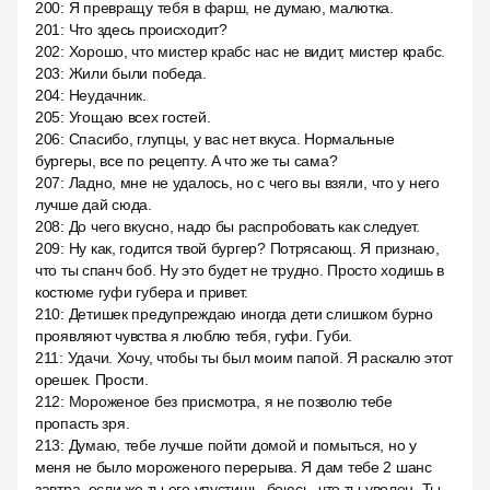
200
:
Я превращу тебя в фарш, не думаю, малютка.
201
:
Что здесь происходит?
202
:
Хорошо, что мистер крабс нас не видит, мистер крабс.
203
:
Жили были победа.
204
:
Неудачник.
205
:
Угощаю всех гостей.
206
:
Спасибо, глупцы, у вас нет вкуса. Нормальные
бургеры, все по рецепту. А что же ты сама?
207
:
Ладно, мне не удалось, но с чего вы взяли, что у него
лучше дай сюда.
208
:
До чего вкусно, надо бы распробовать как следует.
209
:
Ну как, годится твой бургер? Потрясающ. Я признаю,
что ты спанч боб. Ну это будет не трудно. Просто ходишь в
костюме гуфи губера и привет.
210
:
Детишек предупреждаю иногда дети слишком бурно
проявляют чувства я люблю тебя, гуфи. Губи.
211
:
Удачи. Хочу, чтобы ты был моим папой. Я раскалю этот
орешек. Прости.
212
:
Мороженое без присмотра, я не позволю тебе
пропасть зря.
213
:
Думаю, тебе лучше пойти домой и помыться, но у
меня не было мороженого перерыва. Я дам тебе 2 шанс
завтра, если же ты его упустишь, боюсь, что ты уволен. Ты.