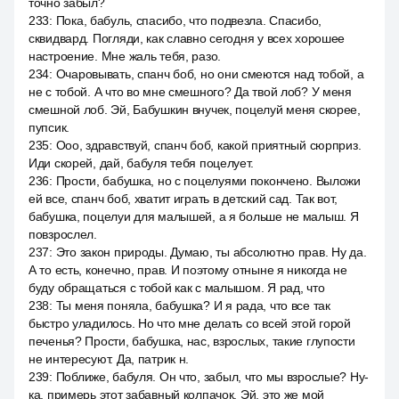
точно забыл?
233
:
Пока, бабуль, спасибо, что подвезла. Спасибо,
сквидвард. Погляди, как славно сегодня у всех хорошее
настроение. Мне жаль тебя, разо.
234
:
Очаровывать, спанч боб, но они смеются над тобой, а
не с тобой. А что во мне смешного? Да твой лоб? У меня
смешной лоб. Эй, Бабушкин внучек, поцелуй меня скорее,
пупсик.
235
:
Ооо, здравствуй, спанч боб, какой приятный сюрприз.
Иди скорей, дай, бабуля тебя поцелует.
236
:
Прости, бабушка, но с поцелуями покончено. Выложи
ей все, спанч боб, хватит играть в детский сад. Так вот,
бабушка, поцелуи для малышей, а я больше не малыш. Я
повзрослел.
237
:
Это закон природы. Думаю, ты абсолютно прав. Ну да.
А то есть, конечно, прав. И поэтому отныне я никогда не
буду обращаться с тобой как с малышом. Я рад, что
238
:
Ты меня поняла, бабушка? И я рада, что все так
быстро уладилось. Но что мне делать со всей этой горой
печенья? Прости, бабушка, нас, взрослых, такие глупости
не интересуют. Да, патрик н.
239
:
Поближе, бабуля. Он что, забыл, что мы взрослые? Ну-
ка, примерь этот забавный колпачок. Эй, это же мой