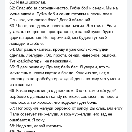
61
:
И ваш шоколад.
62
:
Спасибо за сотрудничество. Губка боб и сенди. Мы на
кухне вдвоём. Губка боб и сенди готовим и песни поем.
Слышал, что сказал босс? Давай объясняй.
63
:
Что ж, вот здесь и происходит магия. Это гриль. Если
уважать священное пространство, в нашей кухне будет
царить гармония. Не переживай, мы будем тут как 2
лошадки в стойле.
64
:
Вот развлекайтесь, прошу я уже сколько желудей
сделать. Желудей. Оо, прости, сенди, наверное, ошибка.
Тут крабсбургеры, не переживай.
65
:
Я дам рекламу. Привет, бабу бас. Я уверен, что ты
мечтаешь о новом вкусном блюде. Конечно же, нет, я
поглощаю по крабсбургер каждый день, потому что у меня
изысканные
66
:
Какая вкуснотища с дымочком. Это че такое жёлуди?
Барбекю с дымком от sandy неплохо, согласен, не просто
неплохо, а так хорошо, что подходит для боль.
67
:
Попробуйте жёлуди барбекю от sandy. Вы слышали его?
Папа советует эти жёлуди, я возьму жёлуди, его зад не
ошибается. Я хочу.
68
:
Надо же, давай готовить.
69
:
Да, держи.