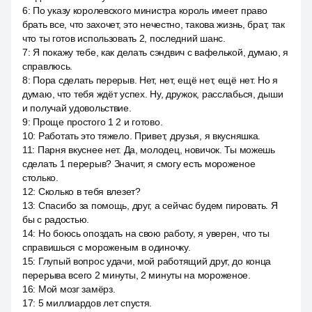
6
:
По указу королевского министра король имеет право
брать все, что захочет, это нечестно, такова жизнь, брат, так
что ты готов использовать 2, последний шанс.
7
:
Я покажу тебе, как делать сэндвич с вафелькой, думаю, я
справлюсь.
8
:
Пора сделать перерыв. Нет, нет, ещё нет, ещё нет. Но я
думаю, что тебя ждёт успех. Ну, дружок, расслабься, дыши
и получай удовольствие.
9
:
Проще простого 1 2 и готово.
10
:
Работать это тяжело. Привет, друзья, я вкусняшка.
11
:
Парня вкуснее нет. Да, молодец, новичок. Ты можешь
сделать 1 перерыв? Значит, я смогу есть мороженое
столько.
12
:
Сколько в тебя влезет?
13
:
Спасибо за помощь, друг, а сейчас будем пировать. Я
бы с радостью.
14
:
Но боюсь опоздать на свою работу, я уверен, что ты
справишься с мороженым в одиночку.
15
:
Глупый вопрос удачи, мой работящий друг, до конца
перерыва всего 2 минуты, 2 минуты на мороженое.
16
:
Мой мозг замёрз.
17
:
5 миллиардов лет спустя.