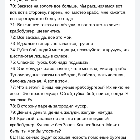
70
:
Заказов на золоте все больше. Мы расширяемся вот
вот, вот в сторонку, парень, но, мистер крабс, мне кажется,
вы перегружаете бедную сенди.
71
:
Вот это все заказы на жёлуди, а вот это кто-то хочет
крабсбургер, шевелитесь.
72
:
Все заказы, да, все это мой.
73
:
Идеально теперь не качается, грустно.
74
:
Губка боб, подай мне щипцы, пожалуйста, я кручусь, как
шестиногая лошадь в колесе.
75
:
Спасибо, губка, боб надо подышать.
76
:
Эти жёлуди чистое золото, что в мешках, мистер крабс.
Тут очередные заказы на жёлуди, барбекю, мать честная,
белочка лесная. А вот в этом.
77
:
Что в этом? В нём ненужные крабсбургеры? Их никто не
хочет. Это просто мусор. Ой ой, губка, боб, привет, сенди. Я
запекаю бу.
78
:
В сторону парень загородил мусор.
79
:
Деньги, деньги, деньги, жёлуди, жёлуди, жёлуди.
80
:
Красный запашок оо это это просто ненужный
крабсбургер. Кушанье без Заноз. Как необычно. Может
быть, ты мог бы угостить?
81
:
Нас сейчас будет хорошая новость помойные бургеры