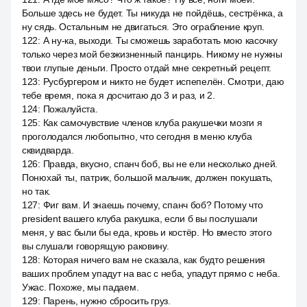
Больше здесь не будет. Ты никуда не пойдёшь, сестрёнка, а
ну сядь. Остальным не двигаться. Это ограбление круп.
122
:
А ну-ка, выходи. Ты сможешь заработать мою касочку
только через мой безжизненный панцирь. Никому не нужны
твои глупые деньги. Просто отдай мне секретный рецепт.
123
:
Русбургером и никто не будет испепелён. Смотри, даю
тебе время, пока я досчитаю до 3 и раз, и 2.
124
:
Пожалуйста.
125
:
Как самочувствие членов клуба ракушечки мозги я
проголодался любопытно, что сегодня в меню клуба
сквидварда.
126
:
Правда, вкусно, спанч боб, вы не ели несколько дней.
Понюхай ты, патрик, большой мальчик, должен покушать,
но так.
127
:
Фиг вам. И знаешь почему, спанч боб? Потому что
president вашего клуба ракушка, если б вы послушали
меня, у вас были бы еда, кровь и костёр. Но вместо этого
вы слушали говорящую раковину.
128
:
Которая ничего вам не сказала, как будто решения
ваших проблем упадут на вас с неба, упадут прямо с неба.
Ужас. Похоже, мы падаем.
129
:
Парень, нужно сбросить груз.