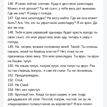
146
:
Я свою сейчас слопаю. Куда я дел свою шоколадку.
Может, я её уронил? Ты её съел, у тебя весь рот вымазан.
Где же она? Я умру с голода.
147
:
Где моя шоколадка? Не могу найти. Где же она может
быть? Ага. Что это ты украл мою шоколадку? Я не крал. Да
вот же она.
148
:
Тебя в руке укравший однажды будет красть всегда ты
свою съел, это моя украл всю мою еду, теперь я умру с
голода.
149
:
На, патрик, возьми половинку моей. Твоей. Ты хочешь
сказать, моей ты берёшь или нет? Нет, пока ты не
признаешь свою вину. Это моя шоколадка. Ты врун, ты врун
на башке, чугун.
150
:
На языке типун, патрик чугун, или типун ты врун. Раз
ты так ставишь вопрос, я сам её съем. Ты не посмеешь.
151
:
Предупреждаю.
152
:
Стой.
153
:
Не Смей.
154
:
Нет, нет, приступ.
155
:
Крупный тип. Когда ты крал шарик, я уже тогда
догадывался об этом. Постой, патрик, постой, не ты ли
хладнокровно толкнул меня на воровство? Я все понял.