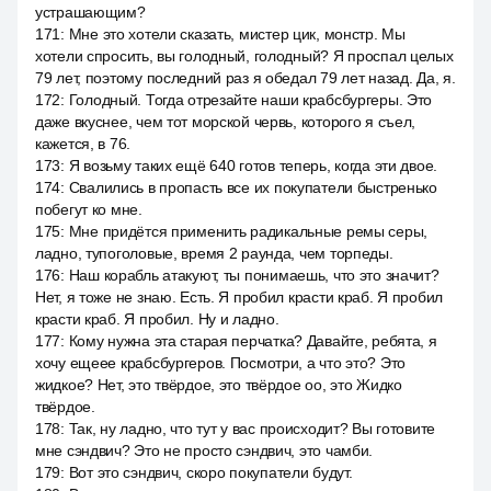
устрашающим?
171
:
Мне это хотели сказать, мистер цик, монстр. Мы
хотели спросить, вы голодный, голодный? Я проспал целых
79 лет, поэтому последний раз я обедал 79 лет назад. Да, я.
172
:
Голодный. Тогда отрезайте наши крабсбургеры. Это
даже вкуснее, чем тот морской червь, которого я съел,
кажется, в 76.
173
:
Я возьму таких ещё 640 готов теперь, когда эти двое.
174
:
Свалились в пропасть все их покупатели быстренько
побегут ко мне.
175
:
Мне придётся применить радикальные ремы серы,
ладно, тупоголовые, время 2 раунда, чем торпеды.
176
:
Наш корабль атакуют, ты понимаешь, что это значит?
Нет, я тоже не знаю. Есть. Я пробил красти краб. Я пробил
красти краб. Я пробил. Ну и ладно.
177
:
Кому нужна эта старая перчатка? Давайте, ребята, я
хочу ещеее крабсбургеров. Посмотри, а что это? Это
жидкое? Нет, это твёрдое, это твёрдое оо, это Жидко
твёрдое.
178
:
Так, ну ладно, что тут у вас происходит? Вы готовите
мне сэндвич? Это не просто сэндвич, это чамби.
179
:
Вот это сэндвич, скоро покупатели будут.