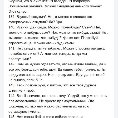
Слушай, что значит нет? Я голоден. Я попробую.
Волшебная ракушка. Можно сквидвард немного пожуёт.
Этот супер.
139
:
Вкусный сэндвич? Нет, а можно я слопаю этот
супервкусный сэндвич? Да? Ура.
140
:
Извини, дай сюда. Можно что-нибудь? Съем? Нет,
можно что-нибудь съем? Нет, можно что-нибудь съем? Нет,
ты можешь сказать что-нибудь? Кроме нет. Попробуй
спросить ещё. Можно что-нибудь съем.
141
:
Нет, свидва, ты не заболел. Может, спросим ракушку,
не заболел ли он? А главное, теперь, когда мы
преступники?
142
:
Нам не нужно отдавать то, что мы взяли взаймы, да и
все это благодаря тебе, друг. Да ладно тебе, приятель. Ты
придумал взять шарик. Не я придумать. Ерунда, ничего б
не вышло, если б не
143
:
Твои ловкие руки, о патрик, это все твоё дурное
влияние и твоё.
144
:
Все бы ничего, но я есть хочу. Угадай, что у меня есть
прямоугольнички. Не просто прямоугольнички. Это
шоколад, только нам нужно растянуть их на всю
оставшуюся жизнь.
145
:
Нет, спанч боб, я свою сейчас лопаю на.