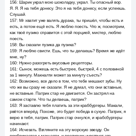
156
:
Шарик украл мою шоколадку, украл. Ты опасный вор.
Я. Я. Я на тебя донесу. Это я на тебя донесу, если успеешь.
Слушай.
157
:
Mr хватит уже валять дурака, ты пришёл, чтобы есть и
есть, а потом ещё есть. Я люблю поесть. Что ж, посмотрим,
как твоё пузико справится с этой порцией, мистер, люблю
поесть.
158
:
Вы сказали пузика да пузика?
159
:
Я люблю свисти. Ешь, что ты делаешь? Время же идёт
мне, ну?
160
:
Нужно разогреть вкусовые рецепторы.
161
:
Сынок, можешь есть быстрее, быстрей, 4 с половиной
за 1 минуту. Макналти может за минуту съесть?
162
:
Возможно, все дело в том, что тебе мешают зубы. Ну
что же вы сразу не сказали. Я не думал, что они вставные,
не вставные. Патрик стар не двигается. Он застрял на
самом старте. Что ты делаешь, патрик?
163
:
Я заставлю тебя платить за эти краббургеры. Макали,
рвётся вперёд. Похоже, это будет победа в сухую. Патрик, я
верю в тебя, патрик. Патрик стар очнулся, и крабсбургеры
начинают.
164
:
Исчезать. Взгляните на эту морскую звезду. Он
приближается к макналти, и противник чувствует это.