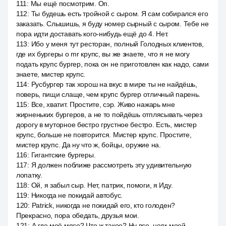
111
:
Мы ещё посмотрим. Оп.
112
:
Ты будешь есть тройной с сыром. Я сам собирался его
заказать. Слышишь, я буду номер сырный с сыром. Тебе не
пора идти доставать кого-нибудь ещё до 4. Нет.
113
:
Ибо у меня тут ресторан, полный Голодных клиентов,
где их бургеры о mr крупс, вы же знаете, что я не могу
подать крупс бургер, пока он не приготовлен как надо, сами
знаете, мистер крупс.
114
:
Русбургер так хорош на вкус в мире ты не найдёшь,
поверь, пищи слаще, чем крупс бургер отличный парень.
115
:
Все, хватит. Простите, сэр. Живо нажарь мне
жирненьких бургеров, а не то пойдёшь отплясывать через
дорогу в муторное бестро грустное бестро. Есть, мистер
крупс, больше не повторится. Мистер крупс. Простите,
мистер крупс. Да ну что ж, бойцы, оружие на.
116
:
Гигантские бургеры.
117
:
Я должен поближе рассмотреть эту удивительную
лопатку.
118
:
Ой, я забыл сыр. Нет, патрик, помоги, я Иду.
119
:
Никогда не покидай автобус.
120
:
Patrick, никогда не покидай его, кто голоден?
Прекрасно, пора обедать, друзья мои.
121
:
А где моё мясо? Что ж такое? Ну все, ноги моей.