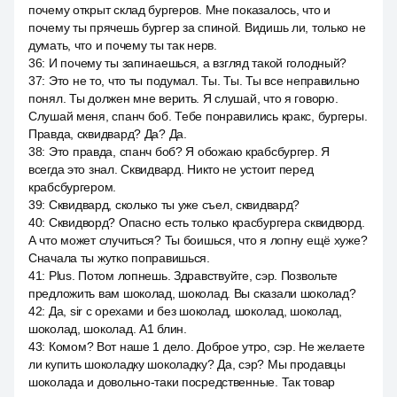
почему открыт склад бургеров. Мне показалось, что и
почему ты прячешь бургер за спиной. Видишь ли, только не
думать, что и почему ты так нерв.
36
:
И почему ты запинаешься, а взгляд такой голодный?
37
:
Это не то, что ты подумал. Ты. Ты. Ты все неправильно
понял. Ты должен мне верить. Я слушай, что я говорю.
Слушай меня, спанч боб. Тебе понравились кракс, бургеры.
Правда, сквидвард? Да? Да.
38
:
Это правда, спанч боб? Я обожаю крабсбургер. Я
всегда это знал. Сквидвард. Никто не устоит перед
крабсбургером.
39
:
Сквидвард, сколько ты уже съел, сквидвард?
40
:
Сквидворд? Опасно есть только красбургера сквидворд.
А что может случиться? Ты боишься, что я лопну ещё хуже?
Сначала ты жутко поправишься.
41
:
Plus. Потом лопнешь. Здравствуйте, сэр. Позвольте
предложить вам шоколад, шоколад. Вы сказали шоколад?
42
:
Да, sir с орехами и без шоколад, шоколад, шоколад,
шоколад, шоколад. A1 блин.
43
:
Комом? Вот наше 1 дело. Доброе утро, сэр. Не желаете
ли купить шоколадку шоколадку? Да, сэр? Мы продавцы
шоколада и довольно-таки посредственные. Так товар