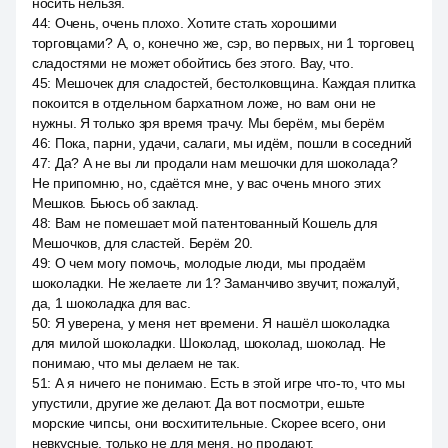
носить нельзя.
44
:
Очень, очень плохо. Хотите стать хорошими
торговцами? А, о, конечно же, сэр, во первых, ни 1 торговец
сладостями не может обойтись без этого. Вау, что.
45
:
Мешочек для сладостей, бестолковщина. Каждая плитка
покоится в отдельном бархатном ложе, но вам они не
нужны. Я только зря время трачу. Мы берём, мы берём
46
:
Пока, парни, удачи, салаги, мы идём, пошли в соседний
47
:
Да? А не вы ли продали нам мешочки для шоколада?
Не припомню, но, сдаётся мне, у вас очень много этих
Мешков. Бьюсь об заклад.
48
:
Вам не помешает мой патентованный Кошель для
Мешочков, для сластей. Берём 20.
49
:
О чем могу помочь, молодые люди, мы продаём
шоколадки. Не желаете ли 1? Заманчиво звучит, пожалуй,
да, 1 шоколадка для вас.
50
:
Я уверена, у меня нет времени. Я нашёл шоколадка
для милой шоколадки. Шоколад, шоколад, шоколад. Не
понимаю, что мы делаем не так.
51
:
А я ничего не понимаю. Есть в этой игре что-то, что мы
упустили, другие же делают. Да вот посмотри, ешьте
морские чипсы, они восхитительные. Скорее всего, они
невкусные, только не для меня, но продают.