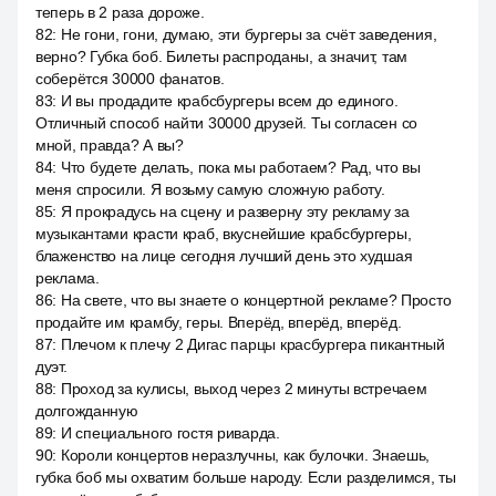
теперь в 2 раза дороже.
82
:
Не гони, гони, думаю, эти бургеры за счёт заведения,
верно? Губка боб. Билеты распроданы, а значит, там
соберётся 30000 фанатов.
83
:
И вы продадите крабсбургеры всем до единого.
Отличный способ найти 30000 друзей. Ты согласен со
мной, правда? А вы?
84
:
Что будете делать, пока мы работаем? Рад, что вы
меня спросили. Я возьму самую сложную работу.
85
:
Я прокрадусь на сцену и разверну эту рекламу за
музыкантами красти краб, вкуснейшие крабсбургеры,
блаженство на лице сегодня лучший день это худшая
реклама.
86
:
На свете, что вы знаете о концертной рекламе? Просто
продайте им крамбу, геры. Вперёд, вперёд, вперёд.
87
:
Плечом к плечу 2 Дигас парцы красбургера пикантный
дуэт.
88
:
Проход за кулисы, выход через 2 минуты встречаем
долгожданную
89
:
И специального гостя риварда.
90
:
Короли концертов неразлучны, как булочки. Знаешь,
губка боб мы охватим больше народу. Если разделимся, ты