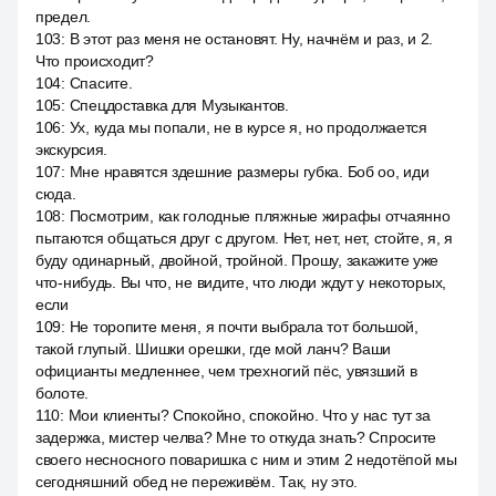
предел.
103
:
В этот раз меня не остановят. Ну, начнём и раз, и 2.
Что происходит?
104
:
Спасите.
105
:
Спецдоставка для Музыкантов.
106
:
Ух, куда мы попали, не в курсе я, но продолжается
экскурсия.
107
:
Мне нравятся здешние размеры губка. Боб оо, иди
сюда.
108
:
Посмотрим, как голодные пляжные жирафы отчаянно
пытаются общаться друг с другом. Нет, нет, нет, стойте, я, я
буду одинарный, двойной, тройной. Прошу, закажите уже
что-нибудь. Вы что, не видите, что люди ждут у некоторых,
если
109
:
Не торопите меня, я почти выбрала тот большой,
такой глупый. Шишки орешки, где мой ланч? Ваши
официанты медленнее, чем трехногий пёс, увязший в
болоте.
110
:
Мои клиенты? Спокойно, спокойно. Что у нас тут за
задержка, мистер челва? Мне то откуда знать? Спросите
своего несносного поваришка с ним и этим 2 недотёпой мы
сегодняшний обед не переживём. Так, ну это.