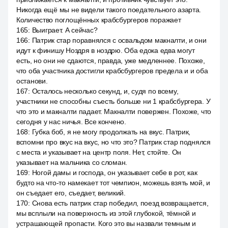
Никогда ещё мы не видели такого поедательного азарта.
Количество поглощённых крабсбургеров поражает
165
:
Выиграет. А сейчас?
166
:
Патрик стар поравнялся с освальдом макналти, и они
идут к финишу Ноздря в ноздрю. Оба едока едва могут
есть, но они не сдаются, правда, уже медленнее. Похоже,
что оба участника достигли крабсбургеров предела и и оба
останови.
167
:
Осталось несколько секунд, и, судя по всему,
участники не способны съесть больше ни 1 крабсбургера. У
что это и макналти падает. Макналти повержен. Похоже, что
сегодня у нас ничья. Все кончено.
168
:
Губка боб, я не могу продолжать на вкус. Патрик,
вспомни про вкус на вкус, но что это? Патрик стар поднялся
с места и указывает на центр поля. Нет, стойте. Он
указывает на мальчика со сломан.
169
:
Ногой дамы и господа, он указывает себе в рот, как
будто на что-то намекает тот чемпион, можешь взять мой, и
он съедает его, съедает, великий.
170
:
Снова есть патрик стар победил, поезд возвращается,
мы всплыли на поверхность из этой глубокой, тёмной и
устрашающей пропасти. Кого это вы назвали темным и