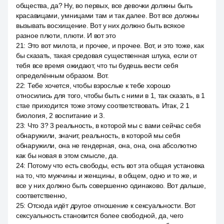
общества, да? Ну, во первых, все девочки должны быть
красавицами, умницами там и так далее. Вот все должны
вызывать восхищение. Вот у них должно быть всякое
разное плюти, плюти. И вот это
21
:
Это вот милота, и прочее, и прочее. Вот, и это тоже, как
бы сказать, такая средовая существенная штука, если от
тебя все время ожидают, что ты будешь вести себя
определённым образом. Вот.
22
:
Тебе хочется, чтобы взрослые к тебе хорошо
относились для того, чтобы быть с ними в 1, так сказать, в 1
стае приходится тоже этому соответствовать. Итак, 2 1
биология, 2 воспитание и 3.
23
:
Что 3? 3 реальность, в которой мы с вами сейчас себя
обнаружили, значит, реальность, в которой мы себя
обнаружили, она не гендерная, она, она, она абсолютно
как бы новая в этом смысле, да.
24
:
Потому что есть свободы, есть вот эта общая установка
на то, что мужчины и женщины, в общем, одно и то же, и
все у них должно быть совершенно одинаково. Вот дальше,
соответственно,
25
:
Отсюда идёт другое отношение к сексуальности. Вот
сексуальность становится более свободной, да, чего