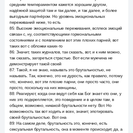
средним темпераментом кажется хорошим другом,
надёжной защитой там и так далее, и так далее, и более
выгодным партнёром. Но уровень эмоциональных
переживаний ниже, то есть
85
:
Высокие эмоциональные переживания, всплеск эмоций
связан с, ну, соответствующими гормональными
состояниями и с появлением вот этих плохих парней, вот
таких вот с обложки каких-то
86
:
Значит, таких журналов, так сказать, вот, и к ним можно,
так сказать, загореться страстью. Вот если мужчина не
демонстрирует такой своей
87
:
Такой, я не знаю, называть это брутальностью, не
называть. Так, конечно, это не дурость, как правило, потому
что, конечно, вот эти плохие парни, они просто часто, они
просто, поскольку на них женщины,
88
:
Реагируют, когда они ведут себя как Бог знает кто они, у
них это подкрепляется, это поведение и в целом там, в
общем, возможно, никакой брутальности нету. Вот. Но
возможность так вот ходить и всех, значит, эпотировать
своей брутальностью. Вот она
89
:
На самом деле, брутальность это, конечно, есть
сексуальная брутальность, она в моменте происходит, да, а