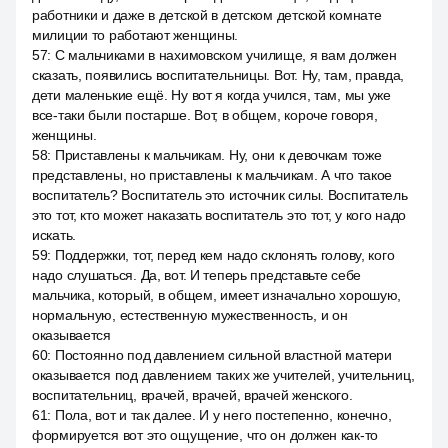
работники и даже в детской в детском детской комнате
милиции то работают женщины.
57
:
С мальчиками в нахимовском училище, я вам должен
сказать, появились воспитательницы. Вот. Ну, там, правда,
дети маленькие ещё. Ну вот я когда учился, там, мы уже
все-таки были постарше. Вот, в общем, короче говоря,
женщины.
58
:
Приставлены к мальчикам. Ну, они к девочкам тоже
представлены, но приставлены к мальчикам. А что такое
воспитатель? Воспитатель это источник силы. Воспитатель
это тот, кто может наказать воспитатель это тот, у кого надо
искать.
59
:
Поддержки, тот, перед кем надо склонять голову, кого
надо слушаться. Да, вот. И теперь представьте себе
мальчика, который, в общем, имеет изначально хорошую,
нормальную, естественную мужественность, и он
оказывается
60
:
Постоянно под давлением сильной властной матери
оказывается под давлением таких же учителей, учительниц,
воспитательниц, врачей, врачей, врачей женского.
61
:
Пола, вот и так далее. И у него постепенно, конечно,
формируется вот это ощущение, что он должен как-то