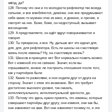
звёзд, да?
128
:
Потому что они и по молодости рефлектор тво всегда
сильнее, и все влюбляются, девочки, они все придумывают
себе каких-то мужчин этих из кино, и домино, и прочее, и
смотрят на них. Боже, боже, он недоступный, вызывает
восхищение.
129
:
А представляете, он идёт вдруг поворачивается и
говорит.
130
:
Ты прекрасна, и все. Ну, дальше вот это идеал для,
для, для, для рефлектора. Есть ли шансы на счастливую
жизнь после измены? Ну, на счастливую жизнь?
131
:
Шансов в принципе нет. Вот нормально пожить можно.
Вот с изменой это не связано. Значит, если вы
спрашиваете, можно ли построить отношения после того,
как у партнёров были
132
:
Какие-то размолвки, и они ходили друг от друга на
сторону. Значит с этим это возможно. Вот это требует
достаточно высокого уровня, так сказать,
интеллектуального, интеллектуальной зрелости, да.
133
:
Потому что здесь нужно принять, что измены, которые
совершают партнёры друг другу, они изменя, они как бы,
они изменяют не вам. Вот они изменяют почему-то, и эти