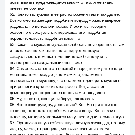
испытывать перед женщиной какой-то там, я не знаю,
пиетет её бояться.
62
:
Как-то заслуживать её расположения там и так далее.
Вот кого-то из женщин подобный подход может, наверное,
радовать, но психологический. И если мы говорим,
особенно о сексуальных переживаниях, подобная
нерешительность подобная какая-то
63
:
Какая-то мужская мужская слабость, неуверенность там
и так далее не как бы не потенцирует женскую
сексуальность и мешает женщине как бы получить
полноценный сексуальный опыт тоже.
64
:
Самое касается и отношений в паре, потому что в паре
женщина тоже ожидает, что мужчина, она может
положиться на мужчину, что она может доверить мужчине
при решении кучи всяких вопросов. Вот, а если он
демонстрирует нерешительность там и так далее
65
:
Ну, конечно, женщины берут, так сказать.
66
:
Все в свои руки, куда деваться? Вот. Но при этом это,
конечно, тоже такая проблематичная вещь. Вот, значит,
плюс, ну, матери у мальчиков могут вести достаточно такую
67
:
Организованную собственную личную жизнь, да, потому
что, ну, часто, в принципе, мальчики воспитываются
мамами одиночками, как это бы раньше сказали, сейчас не