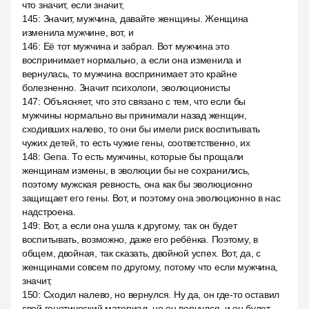
что значит, если значит,
145
:
Значит, мужчина, давайте женщины. Женщина
изменила мужчине, вот, и
146
:
Её тот мужчина и забрал. Вот мужчина это
воспринимает нормально, а если она изменила и
вернулась, то мужчина воспринимает это крайне
болезненно. Значит психологи, эволюционисты
147
:
Объясняет, что это связано с тем, что если бы
мужчины нормально вы принимали назад женщин,
сходивших налево, то они бы имели риск воспитывать
чужих детей, то есть чужие гены, соответственно, их
148
:
Gena. То есть мужчины, которые бы прощали
женщинам измены, в эволюции бы не сохранились,
поэтому мужская ревность, она как бы эволюционно
защищает его гены. Вот, и поэтому она эволюционно в нас
надстроена.
149
:
Вот, а если она ушла к другому, так он будет
воспитывать, возможно, даже его ребёнка. Поэтому, в
общем, двойная, так сказать, двойной успех. Вот, да, с
женщинами совсем по другому, потому что если мужчина,
значит,
150
:
Сходил налево, но вернулся. Ну да, он где-то оставил
свой генетический материал, но он вернулся, и он будет