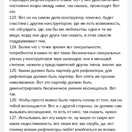
постоянно искры между ними, так сказать, происходят. Вот
это
123
:
Вот, но на самом деле конструктор, конечно, будет
счастлив с другим конструктором, где им есть возможность,
что обсуждать, где, как бы им любопытны одни и те же
вещи, когда они друг друга там сказать, в этом смысле
поддерживают тем,
124
:
Более что с точки зрения вот сексуальности,
потребности в каких-то вот таких бесконечных сексуальных
утехах у конструкторов тире шизоидов, они в меньшей
степени, нежели у представителей других типов, значит, как
125
:
Каким должен быть партнёр для рефлектора, для
рефлектора должен быть партнёр. Вот опять же просим
невозможное. Вот это партнёр должен быть
демонстрировать бесконечное умение восхищаться. Вот
так.
126
:
Чтобы просто можно было терять голову от того, как он
тобой восхищается. Вот, а с другой стороны, он должен сам
вызывать восхищение, то есть от него, так сказать, нужно
127
:
Испытывать вот эту какую-то, ну какую-то такую вот
какая недостижимость, вот такая вот, как отрубь, да, вот
почему всякие рефлекторы любят влюбляться во всяких