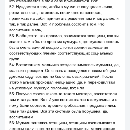
кто отказывается в этом себе признаваться. Вот.
52
:
Нуждается в том, чтобы в мужчине ощущалась сила,
решительность, готовность нести ответственность,
принимать на себя, принимать решения там и так далее, и
так, и так далее. Вот. И проблема состоит в том, что
воспитании маль,
53
:
В обществе, как правило, занимаются женщины, как вы
знаете, там в более древних культурах, где мужественность
была очень важной вещью с точки зрения выживания
соответствующих племён соответствующих социальных
групп.
54
:
Воспитанием мальчика всегда занимались мужчины, да,
мальчик проходил. Он сначала находился в таком общем
детском саду, вот, где не было половых различий. После
этого мальчик проходил инициацию, да, и переходил там
на условную мужскую половину, вот, или
55
:
Получал своего какого-то такого ментора, воспитателя
там и так далее. Вот. И уже воспитывался как мужчина, и к
нему были соответствующие требования, предъявлялись
там и так далее. Вся эта система была порушена, да,
воспитанием.
56
:
Мужчин занялись женщины, женщины воспитывают в
детском саду, в школе преподавательницы, медицинские