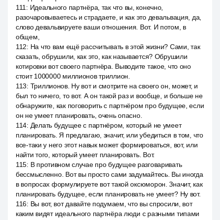
111
:
Идеального партнёра, так что вы, конечно,
разочаровываетесь и страдаете, и как это девальвация, да,
слово девальвируете ваши отношения. Вот. И потом, в
общем,
112
:
На что вам ещё рассчитывать в этой жизни? Сами, так
сказать, обрушили, как это, как называется? Обрушили
котировки вот своего партнёра. Выводите такое, что оно
стоит 1000000 миллионов триллион.
113
:
Триллионов. Ну вот и смотрите на своего он, может, и
был то ничего, то вот. А он такой раз и вообще, и больше не
обнаружите, как поговорить с партнёром про будущее, если
он не умеет планировать, очень опасно.
114
:
Делать будущее с партнёром, который не умеет
планировать. Я предлагаю, значит, или убедиться в том, что
все-таки у него этот навык может формироваться, вот, или
найти того, который умеет планировать. Вот.
115
:
В противном случае про будущее разговаривать
бессмысленно. Вот вы просто сами задумайтесь. Вы иногда
в вопросах формулируете вот такой оксюморон. Значит, как
планировать будущее, если планировать не умеет? Ну вот.
116
:
Вы вот, вот давайте подумаем, что вы спросили, вот
каким видят идеального партнёра люди с разными типами