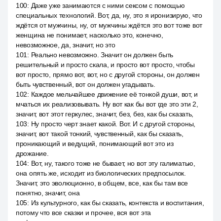
100
:
Даже уже занимаются с ними сексом с помощью
специальных технологий. Вот, да, ну, это я иронизирую, что
ждётся от мужчины, ну, от мужчины ждётся это вот тоже вот
женщина не понимает, насколько это, конечно,
невозможное, да, значит, но это
101
:
Реально невозможно. Значит он должен быть
решительный и просто скала, и просто вот просто, чтобы
вот просто, прямо вот, вот, но с другой стороны, он должен
быть чувственный, вот он должен угадывать.
102
:
Каждое мельчайшее движение её тонкой души, вот, и
мчаться их реализовывать. Ну вот как бы вот где это эти 2,
значит, вот этот геркулес, значит, без, без, как бы сказать,
103
:
Ну просто черт знает какой. Вот. И с другой стороны,
значит, вот такой тонкий, чувственный, как бы сказать,
проникающий и ведущий, понимающий вот это из
дрожание.
104
:
Вот, ну, такого тоже не бывает, но вот эту галиматью,
она опять же, исходит из биологических предпосылок.
Значит, это эволюционно, в общем, все, как бы там все
понятно, значит, она
105
:
Из культурного, как бы сказать, контекста и воспитания,
потому что все сказки и прочее, вся вот эта