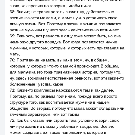
знаю, как правильно говорить, чтобы никог
68
:
Значит, не травмировать, значит, ну, действительно
воспитываются мамами, а маме нужно устраивать свою
личную жизнь. Вот. Поэтому в жизни мальчика появляются
разные мужчины и у него здесь действительно возникает
69
:
Ревность, вот ревность к отцу тоже может быть, но она
немножко другого порядка. Вот когда появляются чужие
мужчины, у которых, которые, у которых есть притязания на
мать,
70
:
Притязание на мать, вы как в этом, ну, в общем,
которые, у которых что-то с мамой происходит. В общем,
для мальчика это тоже травматичная история, потому что,
ну, здесь возникает естественная ревность, вот эти какие-то
болезненные чувства, какие
71
:
Какие-то комплексы нарождаются там и так далее.
Поэтому, да, по разным причинам, прежде всего просто
структуре того, как воспитывается мужчина в нашем
обществе. Во вторых, потому что мама может обладать или
тяжёлым характером, или вот таким
72
:
Как бы сказать или строить там, условно говоря, свою
личную жизнь на глазах у ребёнка и так далее. Все это
может создавать вот такие напряжения, которые в