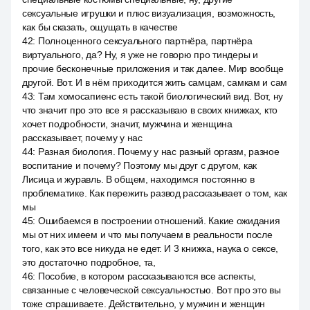
сексуальные игрушки и плюс визуализация, возможность,
как бы сказать, ощущать в качестве
42
:
Полноценного сексуального партнёра, партнёра
виртуального, да? Ну, я уже не говорю про тиндеры и
прочие бесконечные приложения и так далее. Мир вообще
другой. Вот. И в нём приходится жить самцам, самкам и сам
43
:
Там хомосапиенс есть такой биологический вид. Вот, ну
что значит про это все я рассказываю в своих книжках, кто
хочет подробности, значит, мужчина и женщина
рассказывает, почему у нас
44
:
Разная биология. Почему у нас разный оргазм, разное
воспитание и почему? Поэтому мы друг с другом, как
Лисица и журавль. В общем, находимся постоянно в
проблематике. Как пережить развод рассказывает о том, как
мы
45
:
Ошибаемся в построении отношений. Какие ожидания
мы от них имеем и что мы получаем в реальности после
того, как это все никуда не едет. И 3 книжка, наука о сексе,
это достаточно подробное, та,
46
:
Пособие, в котором рассказываются все аспекты,
связанные с человеческой сексуальностью. Вот про это вы
тоже спрашиваете. Действительно, у мужчин и женщин