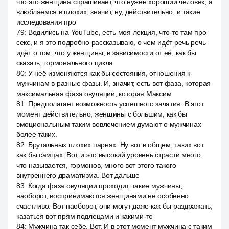
что это женщина спрашивает, что нужен хороший человек, а
влюбляемся в плохих, значит, ну, действительно, и такие
исследования про
79
:
Водились на YouTube, есть моя лекция, что-то там про
секс, и я это подробно рассказываю, о чем идёт речь речь
идёт о том, что у женщины, в зависимости от её, как бы
сказать, гормонального цикла.
80
:
У неё изменяются как бы состояния, отношения к
мужчинам в разные фазы. И, значит, есть вот фаза, которая
максимальная фаза овуляции, которая Максим
81
:
Предполагает возможность успешного зачатия. В этот
момент действительно, женщины с большим, как бы
эмоциональным таким вовлечением думают о мужчинах
более таких.
82
:
Брутальных плохих парнях. Ну вот в общем, таких вот
как бы самцах. Вот, и это высокий уровень страсти много,
что называется, гормонов, много вот этого такого
внутреннего драматизма. Вот дальше
83
:
Когда фаза овуляции проходит, такие мужчины,
наоборот, воспринимаются женщинами не особенно
счастливо. Вот наоборот, они могут даже как бы раздражать,
казаться вот прям подлецами и какими-то
84
:
Мужчина так себе. Вот. И в этот момент мужчина с таким