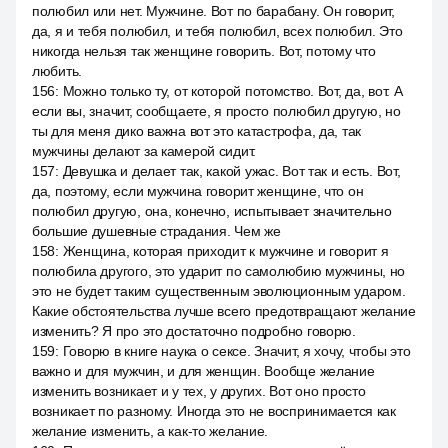
полюбил или нет. Мужчине. Вот по барабану. Он говорит,
да, я и тебя полюбил, и тебя полюбил, всех полюбил. Это
никогда нельзя так женщине говорить. Вот, потому что
любить.
156
:
Можно только ту, от которой потомство. Вот, да, вот. А
если вы, значит, сообщаете, я просто полюбил другую, но
ты для меня дико важна вот это катастрофа, да, так
мужчины делают за камерой сидит.
157
:
Девушка и делает так, какой ужас. Вот так и есть. Вот,
да, поэтому, если мужчина говорит женщине, что он
полюбил другую, она, конечно, испытывает значительно
большие душевные страдания. Чем же
158
:
Женщина, которая приходит к мужчине и говорит я
полюбила другого, это ударит по самолюбию мужчины, но
это не будет таким существенным эволюционным ударом.
Какие обстоятельства лучше всего предотвращают желание
изменить? Я про это достаточно подробно говорю.
159
:
Говорю в книге наука о сексе. Значит, я хочу, чтобы это
важно и для мужчин, и для женщин. Вообще желание
изменить возникает и у тех, у других. Вот оно просто
возникает по разному. Иногда это не воспринимается как
желание изменить, а как-то желание.