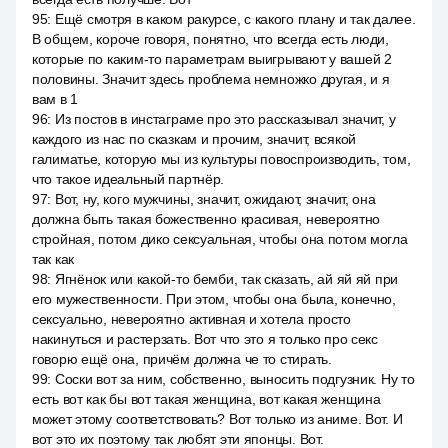
95
:
Ещё смотря в каком ракурсе, с какого плану и так далее.
В общем, короче говоря, понятно, что всегда есть люди,
которые по каким-то параметрам выигрывают у вашей 2
половины. Значит здесь проблема немножко другая, и я
вам в 1
96
:
Из постов в инстаграме про это рассказывал значит, у
каждого из нас по сказкам и прочим, значит, всякой
галиматье, которую мы из культуры повоспроизводить, том,
что такое идеальный партнёр.
97
:
Вот, ну, кого мужчины, значит, ожидают, значит, она
должна быть такая божественно красивая, невероятно
стройная, потом дико сексуальная, чтобы она потом могла
так как
98
:
Ягнёнок или какой-то бемби, так сказать, ай яй яй при
его мужественности. При этом, чтобы она была, конечно,
сексуально, невероятно активная и хотела просто
накинуться и растерзать. Вот что это я только про секс
говорю ещё она, причём должна че то стирать.
99
:
Соски вот за ним, собственно, выносить подгузник. Ну то
есть вот как бы вот такая женщина, вот какая женщина
может этому соответствовать? Вот только из аниме. Вот. И
вот это их поэтому так любят эти японцы. Вот.