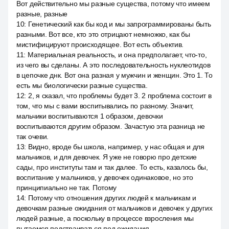
Вот действительно мы разные существа, потому что имеем
разные, разные
10
:
Генетический как бы код и мы запрограммированы быть
разными. Вот все, кто это отрицают немножко, как бы
мистифицируют происходящее. Вот есть объектив.
11
:
Материальная реальность, и она предполагает, что-то,
из чего вы сделаны. А это последовательность нуклеотидов
в цепочке днк. Вот она разная у мужчин и женщин. Это 1. То
есть мы биологически разные существа.
12
:
2, я сказал, что проблемы будет 3. 2 проблема состоит в
том, что мы с вами воспитывались по разному. Значит,
мальчики воспитываются 1 образом, девочки
воспитываются другим образом. Зачастую эта разница не
так очеви.
13
:
Видно, вроде бы школа, например, у нас общая и для
мальчиков, и для девочек. Я уже не говорю про детские
сады, про институты там и так далее. То есть, казалось бы,
воспитание у мальчиков, у девочек одинаковое, но это
принципиально не так. Потому
14
:
Потому что отношения других людей к мальчикам и
девочкам разные ожидания от мальчиков и девочек у других
людей разные, а поскольку в процессе взросления мы
пытаемся подстраиваться под ожидания.