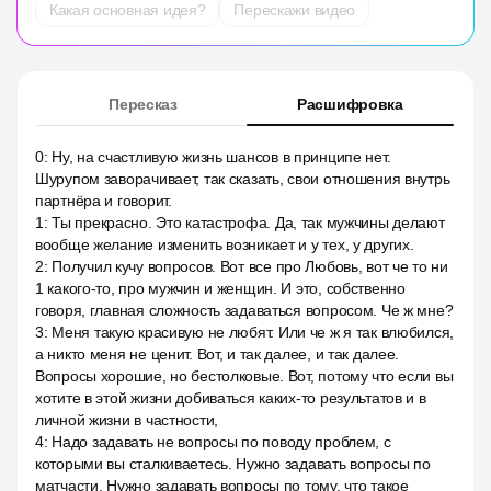
Какая основная идея?
Перескажи видео
Пересказ
Расшифровка
0
:
Ну, на счастливую жизнь шансов в принципе нет.
Шурупом заворачивает, так сказать, свои отношения внутрь
партнёра и говорит.
1
:
Ты прекрасно. Это катастрофа. Да, так мужчины делают
вообще желание изменить возникает и у тех, у других.
2
:
Получил кучу вопросов. Вот все про Любовь, вот че то ни
1 какого-то, про мужчин и женщин. И это, собственно
говоря, главная сложность задаваться вопросом. Че ж мне?
3
:
Меня такую красивую не любят. Или че ж я так влюбился,
а никто меня не ценит. Вот, и так далее, и так далее.
Вопросы хорошие, но бестолковые. Вот, потому что если вы
хотите в этой жизни добиваться каких-то результатов и в
личной жизни в частности,
4
:
Надо задавать не вопросы по поводу проблем, с
которыми вы сталкиваетесь. Нужно задавать вопросы по
матчасти. Нужно задавать вопросы по тому, что такое