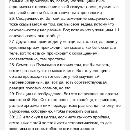
раньше не происходило, потому что женщины были
ограничены в проявлении своей сексуальности, мужчины в
меньшей степени были ограничены в проявлении.
26
:
Сексуальности. Вот сейчас изменение сексуальности
тоже сказывается на том, как мы себя ведём, потому что
сексуальности у нас разные. Вот, потому что у женщины 1 1
сексуальность, она вообще
27
:
Другая она происходит у женщины в голове, да, если у
мужчины оргазм происходит, так сказать, как бы сказать, в
теле, вот, то есть он происходит с сокращением,
соответственно, там простаты.
28
:
Семенных Пузырьков и прочих там, как бы сказать,
всяких разных кулятор механизмов. Вот, то у женщины
оргазм происходит в голове, он у неё выученный,
натренированный, да, вот, да, есть соответствующая
реакция половых органов, но это
29
:
Реакция на возбуждение. Вот это не реакция на оргазм
как таковой. Вот. Соответственно, это вообще, в принципе,
разные оргазмы к ним подходы тоже разные, да, потому что
у мужчины, собственно, чтобы пережить оргазм,
30
:
1 2 и плюнул в целом, если нету каких-то проблем,
связанных с этой по этой части сексологических, то для
женщины это определённое психологическое