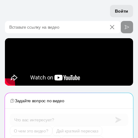
Войти
Вставьте ссылку на видео
Задайте вопрос по видео
Что вас интересует?
О чем это видео?
Дай краткий пересказ