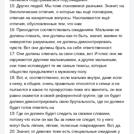
15
:
Других людей. Мы тоже становимся разными. Значит, на
биологические отличия, о которых мы ещё поговорим,
отвечая на конкретные вопросы. Наслаиваются ещё
отличия, обусловленные тем, что нам
16
:
Приходится соответствовать ожиданиям. Мальчики не
должны плакать, они должны как-то быть, значит, какими-то
невероятно разумными, не должны демонстрировать
чувств. Вот они должны брать на себя ответственност.
17
:
Они должны отвечать за свои слова, вот. И плюс они же
окружаются другими мальчишками, а другие мальчишки,
они тоже исповедуют те же самые тезисы, которые
общество предъявляет к мужскому полу.
18
:
Вот, и, соответственно, если мальчик внутри, даже если
к нему, в общем, очень правильно относятся к семье и не
пытаются в какое-то прокрустово ложе его ввинтить, он все
равно окажется в своей референтной группе, где он будет
должен демонстрировать свою брутальность, где он должен
будет готов ответить на
19
:
Где он должен будет следить за своими словами,
потому что если он как бы за ними не следит, то у него
могут быть лёгкие, лёгкие, телесные повреждения. Вот, да.
20
:
Значит, от девочек тоже есть специальные ожидания у