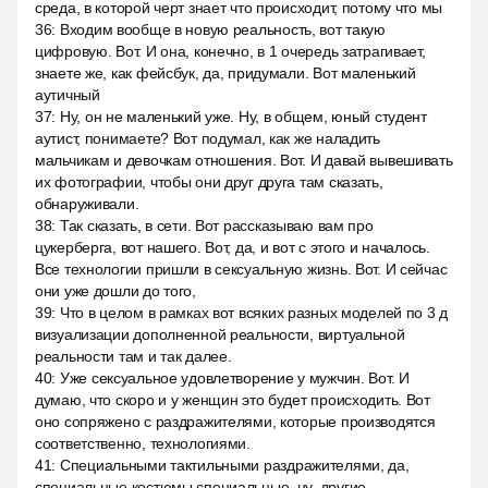
среда, в которой черт знает что происходит, потому что мы
36
:
Входим вообще в новую реальность, вот такую
цифровую. Вот. И она, конечно, в 1 очередь затрагивает,
знаете же, как фейсбук, да, придумали. Вот маленький
аутичный
37
:
Ну, он не маленький уже. Ну, в общем, юный студент
аутист, понимаете? Вот подумал, как же наладить
мальчикам и девочкам отношения. Вот. И давай вывешивать
их фотографии, чтобы они друг друга там сказать,
обнаруживали.
38
:
Так сказать, в сети. Вот рассказываю вам про
цукерберга, вот нашего. Вот, да, и вот с этого и началось.
Все технологии пришли в сексуальную жизнь. Вот. И сейчас
они уже дошли до того,
39
:
Что в целом в рамках вот всяких разных моделей по 3 д
визуализации дополненной реальности, виртуальной
реальности там и так далее.
40
:
Уже сексуальное удовлетворение у мужчин. Вот. И
думаю, что скоро и у женщин это будет происходить. Вот
оно сопряжено с раздражителями, которые производятся
соответственно, технологиями.
41
:
Специальными тактильными раздражителями, да,
специальные костюмы специальные, ну, другие