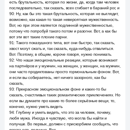
есть брутальность, которая по жизни, да, когда там человек
последовательно, так сказать, всех сгибает в бараний рог, и
90
:
Ну, как бы это такая брутальность, которая не выглядит,
возможно, как какая-то такая невероятная мужественность.
Вот, но при этом является подлинной мужественностью,
потому что попробуй такого потом и разогни. Вот, а как бы
вот эти вот такие плохие парни.
91
:
Такого показушного типа, вот они быстро, так сказать,
хвост могут сжать и, так сказать, куда-нибудь отвалиться.
Вот. Поэтому, в общем, короче говоря, нужно понимать.
92
:
Что наши эмоциональные реакции, которые возникают
на партнёров и у мужчин, на женщин, у женщин, на мужчин,
они часто продиктованы просто гормональным фоном. Вот,
и если вы собираетесь, нет ничего зазорного, как бы
сказать,
93
:
Прекрасном эмоциональном фоне и каких-то бы
сказать, счастливых таких романтических приключениях. Но
если вы думаете про какие-то более серьёзные вещи, то,
конечно, нужно уметь видеть
94
:
Глубину и уметь видеть, что это за человек, почему,
любя мужа. Иногда я чувствую, что могла бы найти и
получше. Во первых, должен с прискорбием сообщить, что
всегда есть получше. Вот