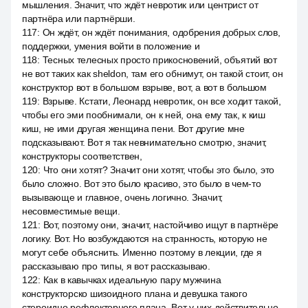
мышления. Значит, что ждёт невротик или центрист от
партнёра или партнёрши.
117
:
Он ждёт, он ждёт понимания, одобрения добрых слов,
поддержки, умения войти в положение и
118
:
Тесных телесных просто прикосновений, объятий вот
не вот таких как sheldon, там его обнимут, он такой стоит, он
конструктор вот в большом взрыве, вот, а вот в большом
119
:
Взрыве. Кстати, Леонард невротик, он все ходит такой,
чтобы его эми пообнимали, он к ней, она ему так, к киш
киш, не ими другая женщина пени. Вот другие мне
подсказывают. Вот я так невнимательно смотрю, значит,
конструкторы соответствен,
120
:
Что они хотят? Значит они хотят, чтобы это было, это
было сложно. Вот это было красиво, это было в чем-то
вызывающе и главное, очень логично. Значит,
несовместимые вещи.
121
:
Вот, поэтому они, значит, настойчиво ищут в партнёре
логику. Вот. Но возбуждаются на странность, которую не
могут себе объяснить. Именно поэтому в лекции, где я
рассказываю про типы, я вот рассказываю.
122
:
Как в кавычках идеальную пару мужчина
конструкторско шизоидного плана и девушка такого
стероидно рефлекторного плана. Вот у них действительно