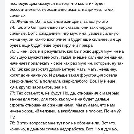
последующем скажутся на том, что мальчик будет
бессознательно, неосознанно искать, например, таких
сильных
73
:
Женщин. Вот, а сильные женщины зачастую это
74
:
Как это бы правильно так сказать, они так снаружи
сильные. Вот с ожиданием, что мужчина, увидев сильную
женщину, он как-то воспрянет и будет ещё сильнее, и ещё
будет, ещё будет, ещё будет круче и прекра.
75
:
С ней. Вот, и в результате, как бы провоцируя мужчин на
большую мужественность, такая внешне сильная женщина
начинает привлекать к себе как раз мужчин, которые, ну так
76
:
Как как раз хотят доминантную мать, мать, женщину,
хотят доминантную. И дальше такая фрустрация хотела
сверхсильного, а получила сверхслабого. Вот. Ну и ещё
куча других вариантов, значит.
77
:
Тех останутся, не будут. Но, да, отношения с матерью
важны для того, для того, как мужчина будет дальше
строить отношения с женщинами. Мы думаем, что нам
нужен хороший человек, а влюбляемся в плохих. Почему?
Ну,
78
:
В этих вопросах мне тут пол не обозначили. Вот что,
конечно, в данном случае недоработка. Вот. Но я думаю,