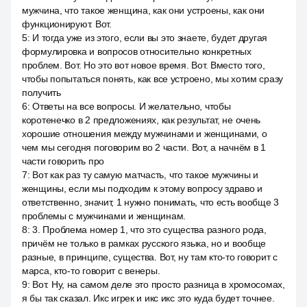
мужчина, что такое женщина, как они устроены, как они
функционируют. Вот.
5
:
И тогда уже из этого, если вы это знаете, будет другая
формулировка и вопросов относительно конкретных
проблем. Вот. Но это вот новое время. Вот. Вместо того,
чтобы попытаться понять, как все устроено, мы хотим сразу
получить
6
:
Ответы на все вопросы. И желательно, чтобы
коротенечко в 2 предложениях, как результат, не очень
хорошие отношения между мужчинами и женщинами, о
чем мы сегодня поговорим во 2 части. Вот, а начнём в 1
части говорить про
7
:
Вот как раз ту самую матчасть, что такое мужчины и
женщины, если мы подходим к этому вопросу здраво и
ответственно, значит, 1 нужно понимать, что есть вообще 3
проблемы с мужчинами и женщинам.
8
:
3. Проблема номер 1, что это существа разного рода,
причём не только в рамках русского языка, но и вообще
разные, в принципе, существа. Вот, ну там кто-то говорит с
марса, кто-то говорит с венеры.
9
:
Вот. Ну, на самом деле это просто разница в хромосомах,
я бы так сказал. Икс игрек и икс икс это куда будет точнее.