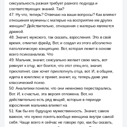
сексуальность разная требует разного подхода и
соответствующих знаний. Так?
47
:
Ну что, теперь? Отвечаю на ваши вопросы? Как влияют
отношения мужчины с матерью на восприятие им других
женщин? Действительно, отношения с матерью являются
драмой.
48
:
Значит, мужского, так сказать, взросления. Это в своё
время, отметил фрейд. Вот, и создал из этого абсолютно
патологическую концепцию. Вот, которая лежит в основе
всего психоанализа. Что
49
:
Мальчик, значит, сексуально желает свою мать, вот
ревнует к отцу, вот боится, что этот отец его, значит,
прихлопнет, сам хочет прихлопнуть отца, вот. И, в общем,
идипа в комплекс и привет, значит, ну, теперь даже уже
классический психо.
50
:
Аналитики поняли, что они немножко перестарались.
Вот. И, к счастью, эта версия отложена. Вот, но
действительно есть ряд вещей, которые в периоде
взросления мальчика влияют на
51
:
Как бы его будущую мужественность. Значит, самое
важное, что нужно понять вообще женщина внутри самой
себя. Чаще всего я сейчас не говорю про, как бы сказать,