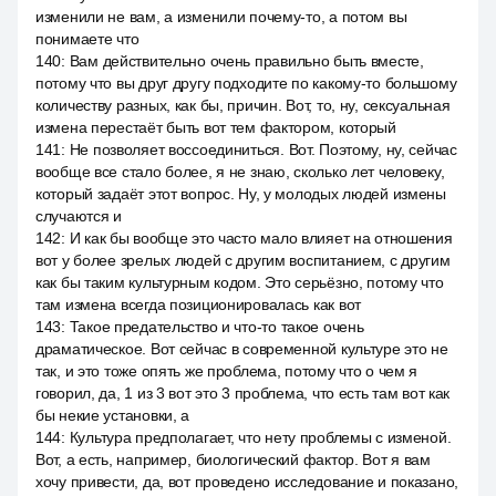
изменили не вам, а изменили почему-то, а потом вы
понимаете что
140
:
Вам действительно очень правильно быть вместе,
потому что вы друг другу подходите по какому-то большому
количеству разных, как бы, причин. Вот, то, ну, сексуальная
измена перестаёт быть вот тем фактором, который
141
:
Не позволяет воссоединиться. Вот. Поэтому, ну, сейчас
вообще все стало более, я не знаю, сколько лет человеку,
который задаёт этот вопрос. Ну, у молодых людей измены
случаются и
142
:
И как бы вообще это часто мало влияет на отношения
вот у более зрелых людей с другим воспитанием, с другим
как бы таким культурным кодом. Это серьёзно, потому что
там измена всегда позиционировалась как вот
143
:
Такое предательство и что-то такое очень
драматическое. Вот сейчас в современной культуре это не
так, и это тоже опять же проблема, потому что о чем я
говорил, да, 1 из 3 вот это 3 проблема, что есть там вот как
бы некие установки, а
144
:
Культура предполагает, что нету проблемы с изменой.
Вот, а есть, например, биологический фактор. Вот я вам
хочу привести, да, вот проведено исследование и показано,