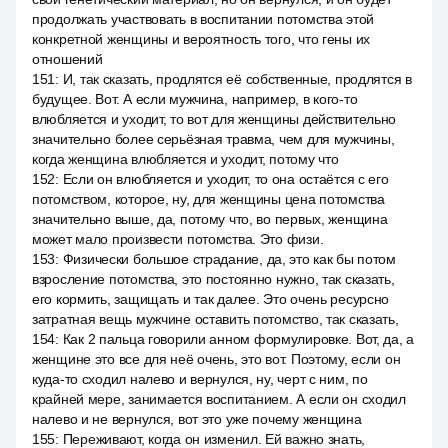
продолжать участвовать в воспитании потомства этой
конкретной женщины и вероятность того, что гены их
отношений
151
:
И, так сказать, продлятся её собственные, продлятся в
будущее. Вот. А если мужчина, например, в кого-то
влюбляется и уходит, то вот для женщины действительно
значительно более серьёзная травма, чем для мужчины,
когда женщина влюбляется и уходит, потому что
152
:
Если он влюбляется и уходит, то она остаётся с его
потомством, которое, ну, для женщины цена потомства
значительно выше, да, потому что, во первых, женщина
может мало произвести потомства. Это физи.
153
:
Физически большое страдание, да, это как бы потом
взросление потомства, это постоянно нужно, так сказать,
его кормить, защищать и так далее. Это очень ресурсно
затратная вещь мужчине оставить потомство, так сказать,
154
:
Как 2 пальца говорили анном формулировке. Вот, да, а
женщине это все для неё очень, это вот. Поэтому, если он
куда-то сходил налево и вернулся, ну, черт с ним, по
крайней мере, занимается воспитанием. А если он сходил
налево и не вернулся, вот это уже почему женщина
155
:
Переживают, когда он изменил. Ей важно знать,