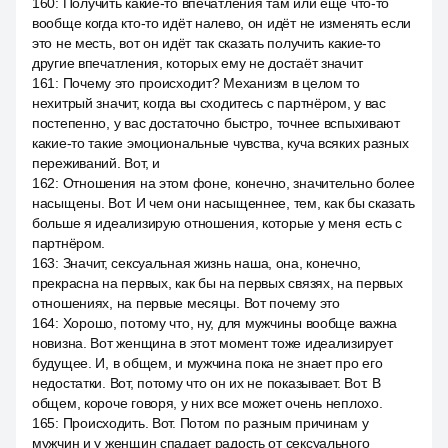
160
:
Получить какие-то впечатления там или ещё что-то
вообще когда кто-то идёт налево, он идёт не изменять если
это не месть, вот он идёт так сказать получить какие-то
другие впечатления, которых ему не достаёт значит
161
:
Почему это происходит? Механизм в целом то
нехитрый значит, когда вы сходитесь с партнёром, у вас
постепенно, у вас достаточно быстро, точнее вспыхивают
какие-то такие эмоциональные чувства, куча всяких разных
переживаний. Вот, и
162
:
Отношения на этом фоне, конечно, значительно более
насыщены. Вот. И чем они насыщеннее, тем, как бы сказать
больше я идеализирую отношения, которые у меня есть с
партнёром.
163
:
Значит, сексуальная жизнь наша, она, конечно,
прекрасна на первых, как бы на первых связях, на первых
отношениях, на первые месяцы. Вот почему это
164
:
Хорошо, потому что, ну, для мужчины вообще важна
новизна. Вот женщина в этот момент тоже идеализирует
будущее. И, в общем, и мужчина пока не знает про его
недостатки. Вот, потому что он их не показывает. Вот. В
общем, короче говоря, у них все может очень неплохо.
165
:
Происходить. Вот. Потом по разным причинам у
мужчин и у женщин спадает радость от сексуального