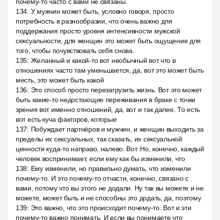
почему-то часто с вами не связаны.
134
:
У мужчин может быть, условно говоря, просто
потребность в разнообразии, что очень важно для
поддержания просто уровня интенсивности мужской
сексуальности, для женщин это может быть ощущение для
того, чтобы почувствовать себя снова.
135
:
Желанный и какой-то вот необычный вот что в
отношениях часто там уменьшается, да, вот это может быть
месть, это может быть какой
136
:
Это способ просто перезагрузить жизнь. Вот это может
быть какие-то недостающие переживания в браке с точки
зрения вот именно отношений, да, вот и так далее. То есть
вот есть куча факторов, которые
137
:
Побуждает партнёров и мужчин, и женщин выходить за
пределы их сексуальных, так сказать, их сексуальной
ценности куда-то направо, налево. Вот. Но, конечно, каждый
человек воспринимает, если ему как бы изменили, что
138
:
Ему изменили, но правильно думать, что изменили
почему-то. И это почему-то отчасти, конечно, связано с
вами, потому что вы этого не додали. Ну так вы можете и не
можете, может быть и не способны это додать, да, поэтому
139
:
Это важно, что это происходит почему-то. Вот и эти
почему-то важно понимать. И если вы понимаете что