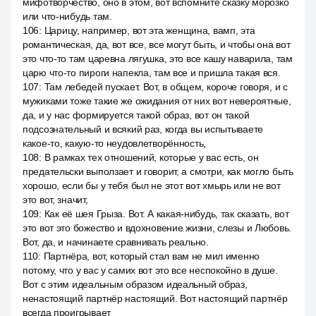
мифотворчество, оно в этом, вот вспомните сказку морозко
или что-нибудь там.
106
:
Царицу, например, вот эта женщина, вамп, эта
романтическая, да, вот все, все могут быть, и чтобы она вот
это что-то там царевна лягушка, это все кашу наварила, там
царю что-то пироги напекла, там все и пришла такая вся.
107
:
Там лебедей пускает. Вот, в общем, короче говоря, и с
мужиками тоже такие же ожидания от них вот невероятные,
да, и у нас формируется такой образ, вот он такой
подсознательный и всякий раз, когда вы испытываете
какое-то, какую-то неудовлетворённость,
108
:
В рамках тех отношений, которые у вас есть, он
предательски выползает и говорит, а смотри, как могло быть
хорошо, если бы у тебя был не этот вот хмырь или не вот
это вот, значит,
109
:
Как её шея Грыза. Вот. А какая-нибудь, так сказать, вот
это вот это божество и вдохновение жизни, слезы и Любовь.
Вот, да, и начинаете сравнивать реально.
110
:
Партнёра, вот, который стал вам не мил именно
потому, что у вас у самих вот это все неспокойно в душе.
Вот с этим идеальным образом идеальный образ,
ненастоящий партнёр настоящий. Вот настоящий партнёр
всегда проигрывает