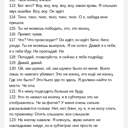
113
:
Бог чего? Воу, воу, воу, воу, воу, какая кровь. Я слышал
звук ошибки. Воу, воу. Он идёт.
114
:
Тихо, тихо, тихо, тихо, тихо, тихо. О о, кабзда мне
пришла.
115
:
Ты не можешь победить, это, это конец.
116
:
Привет, чувак.
117
:
Что? Что происходит? Он идёт, он идёт. Беги, беги,
уходи. Ты не можешь выиграть. Я не хотел. Давай я к тебе,
я к тебе Иду. Не пропадай. Не
118
:
Попадай, пожалуйста, я сейчас к тебе подойду.
119
:
Давай, давай.
120
:
Ой, как шумно, ой, как шумно было on меня. Всего
лишь то навсего убивает. Это не конец, это ещё не конец.
Где это было? Это было где-то здесь. Я должен найти то
место. Че опа.
121
:
Я к нему подходить больше не буду.
122
:
Кто-то нажал на кнопку, и в субтитрах это не
отобразилось. Че за фигня? У меня очень сильно
раскалывается голова. Нет, нет, блин, ну я, я не могу спать
по прежнему. Опять слышали, все слышали.
123
:
На кнопку нажали. Я клянусь, звуки ничего не
накладываю нигде, но в субтитрах они просто не