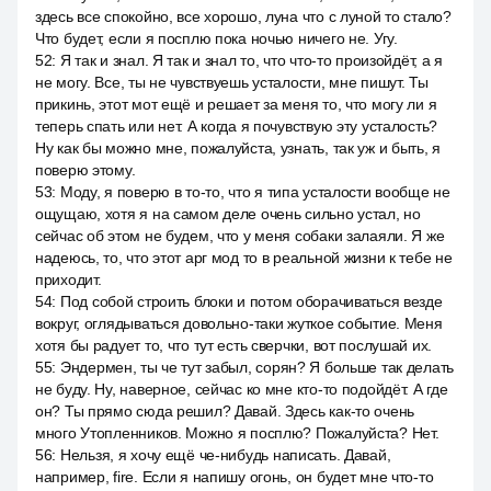
здесь все спокойно, все хорошо, луна что с луной то стало?
Что будет, если я посплю пока ночью ничего не. Угу.
52
:
Я так и знал. Я так и знал то, что что-то произойдёт, а я
не могу. Все, ты не чувствуешь усталости, мне пишут. Ты
прикинь, этот мот ещё и решает за меня то, что могу ли я
теперь спать или нет. А когда я почувствую эту усталость?
Ну как бы можно мне, пожалуйста, узнать, так уж и быть, я
поверю этому.
53
:
Моду, я поверю в то-то, что я типа усталости вообще не
ощущаю, хотя я на самом деле очень сильно устал, но
сейчас об этом не будем, что у меня собаки залаяли. Я же
надеюсь, то, что этот арг мод то в реальной жизни к тебе не
приходит.
54
:
Под собой строить блоки и потом оборачиваться везде
вокруг, оглядываться довольно-таки жуткое событие. Меня
хотя бы радует то, что тут есть сверчки, вот послушай их.
55
:
Эндермен, ты че тут забыл, сорян? Я больше так делать
не буду. Ну, наверное, сейчас ко мне кто-то подойдёт. А где
он? Ты прямо сюда решил? Давай. Здесь как-то очень
много Утопленников. Можно я посплю? Пожалуйста? Нет.
56
:
Нельзя, я хочу ещё че-нибудь написать. Давай,
например, fire. Если я напишу огонь, он будет мне что-то