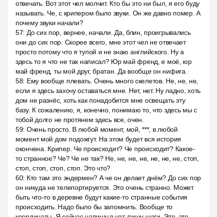
отвечать. Вот этот чел молчит. Кто бы это ни был, я его буду
называть. Че, с крипером было звуки. Он же давно помер. А
почему звуки начали?
57
:
До сих пор, вернее, начали. Да, блин, проигрывались
они до сих пор. Скорее всего, мне этот чел не отвечает
просто потому что я тупой и не знаю английского. Ну а
здесь то я что не так написал? Юр май френд, е моё, юр
май френд, ты мой друг, братан. Да вообще он нифига.
58
:
Ему вообще плевать. Очень много скелетов. Не, не, не,
если я здесь захочу оставаться мне. Нет, нет. Ну ладно, хоть
дом не разнёс, хоть как понадобится мне освещать эту
базу. К сожалению, я, конечно, понимаю то, что здесь мы с
тобой долго не протянем здесь все, очен.
59
:
Очень просто. В любой момент, мой, ***, в любой
момент мой дом подожгут. На этом будет вся история
окончена. Крипер. Че происходит? Че происходит? Какое-
то странное? Че? Че не так? Не, не, не, не, не, не, не, стоп,
стоп, стоп, стоп, стоп. Это что?
60
:
Кто там это эндермен? А че он делает днём? До сих пор
он никуда не телепортируется. Это очень странно. Может
быть что-то в деревне будут какие-то странные события
происходить. Надо было бы запомнить. Вообще то
координаты. Я сейчас напишу в чат, пишу шаги. Это, это