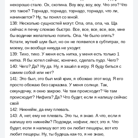
нехорошо стало. Ох, скотина. Воу воу, воу, воу. Что это? Что
это такое? Торнадо, торнадо, торнадо, торнадо, что ли,
начинается? Ну, ты понял со мной.
138
:
Несколько сущностей могут. Опа, опа, опа, ча. Ща
сейчас я печку сломаю быстро. Все, все, все, все, все, мне
бы водички желательно попить. Опа. Че было опять?
Кстати, жуткий шум был, но он не появился в субтитрах, по
моему, он вообще никуда не уходит.
139
:
Тихо, тихо. У меня есть нитка, у меня есть только 1
нитка. Я бы хотел сейчас, конечно, сделать пудо. Чего?
140
:
Чего? Да? Ну да. Ну, я зашёл в игру. Я буду биться с
самим собой или нет?
141
:
Это был, это был мой крик, я обожаю этот мод. Я его
просто обожаю без сарказма. У меня солнце. Так,
секундочку, я окно закрою. Че там происходит? Че там
происходит? Нифига? Да? Что будет, если я напишу сейчас
свой
142
:
Никнейм, да ему плевать.
143
:
А, нет, ему не плевать. Это ты, я знаю. А что, если я
напишу его никнейм? Подожди, нофинг, лест, это я. Что
будет, если я напишу вот это он любит пещеры, вот кто
любит пещеры. Ну, ты будешь как-то, я не знаю,