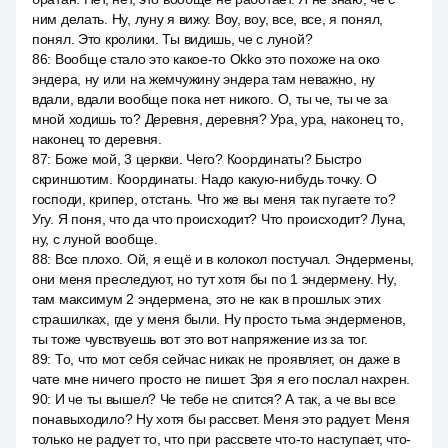
ним делать. Ну, луну я вижу. Воу, воу, все, все, я понял,
понял. Это кролики. Ты видишь, че с луной?
86
:
Вообще стало это какое-то Okko это похоже на око
эндера, ну или на жемчужину эндера там неважно, ну
вдали, вдали вообще пока нет никого. О, ты че, ты че за
мной ходишь то? Деревня, деревня? Ура, ура, наконец то,
наконец то деревня.
87
:
Боже мой, 3 церкви. Чего? Координаты? Быстро
скриншотим. Координаты. Надо какую-нибудь точку. О
господи, крипер, отстань. Что же вы меня так пугаете то?
Угу. Я поня, что да что происходит? Что происходит? Луна,
ну, с луной вообще.
88
:
Все плохо. Ой, я ещё и в колокол постучал. Эндермены,
они меня преследуют, но тут хотя бы по 1 эндермену. Ну,
там максимум 2 эндермена, это не как в прошлых этих
страшилках, где у меня были. Ну просто тьма эндерменов,
ты тоже чувствуешь вот это вот напряжение из за тог.
89
:
То, что мот себя сейчас никак не проявляет, он даже в
чате мне ничего просто не пишет. Зря я его послал нахрен.
90
:
И че ты вышел? Че тебе не спится? А так, а че вы все
понавыходило? Ну хотя бы рассвет. Меня это радует. Меня
только не радует то, что при рассвете что-то наступает, что-