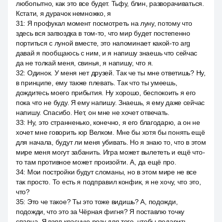
любопытно, как это все будет. Тьфу, блин, разворачиваться.
Кстати, я дурачок немножко, я
31
:
Я профукал момент посмотреть на луну, потому что
здесь вся загвоздка в том-то, что мир будет постепенно
портиться с луной вместе, это напоминает какой-то arg
давай я пообщаюсь с ним, и я напишу знаешь что сейчас
да не толкай меня, свинья, я напишу, что я.
32
:
Одинок. У меня нет друзей. Так че ты мне ответишь? Ну,
в принципе, ему также плевать. Так что ты умеешь,
дождитесь моего прибытия. Ну хорошо, беспокоить я его
пока что не буду. Я ему напишу. Знаешь, я ему даже сейчас
напишу. Спасибо. Нет, он мне не хочет отвечать.
33
:
Ну, это странненько, конечно, я его благодарю, а он не
хочет мне говорить юр Велком. Мне бы хотя бы понять ещё
для начала, будут ли меня убивать. Но я знаю то, что в этом
мире меня могут забанить. Игра может вылететь и ещё что-
то там противное может произойти. А, да ещё про.
34
:
Мои постройки будут сломаны, но в этом мире не все
так просто. То есть я подправил конфик, я не хочу, что это,
что?
35
:
Это че такое? Ты это тоже видишь? А, подожди,
подожди, что это за Чёрная фигня? Я поставлю точку
спавна. Я взял красную розу для того, чтобы подарить