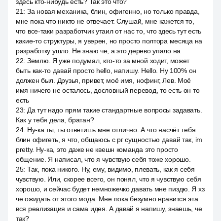
здесь кто-нибудь есть? Так это что?
21
:
За новая механика, блин, офигенно, но только правда,
мне пока что никто не отвечает. Слушай, мне кажется то,
что все-таки разработчик утаил от нас то, что здесь тут есть
какие-то структуры, я уверен, но просто полтора месяца на
разработку ушло. Не знаю че, а это дерево упало на
22
:
Землю. Я уже подумал, кто-то за мной ходит, может
быть как-то давай просто hello, напишу. Hello. Ну 100% он
должен был. Друзья, привет, моё имя, нофинг, Лев. Моё
имя ничего не осталось, дословный перевод, то есть он то
есть
23
:
Да тут надо прям такие стандартные вопросы задавать.
Как у тебя дела, братан?
24
:
Ну-ка ты, ты ответишь мне отлично. А что насчёт тебя
блин офигеть, я что, общаюсь с рг сущностью давай так, im
pretty. Ну-ка, это даже не квешн команда это просто
общение. Я написал, что я чувствую себя тоже хорошо.
25
:
Так, пока никого. Ну, ему, видимо, плевать, как я себя
чувствую. Или, скорее всего, он понял, что я чувствую себя
хорошо, и сейчас будет немножечко давать мне пиздю. Я хз
че ожидать от этого мода. Мне пока безумно нравится эта
вся реализация и сама идея. А давай я напишу, знаешь, че
так?