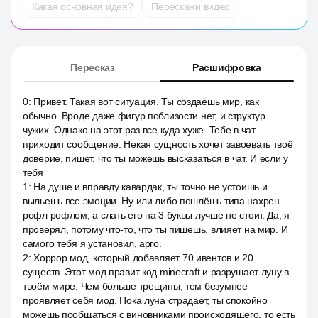
Какая основная идея?
Перескажи видео
Пересказ
Расшифровка
0
:
Привет. Такая вот ситуация. Ты создаёшь мир, как
обычно. Вроде даже фигур поблизости нет, и структур
чужих. Однако на этот раз все куда хуже. Тебе в чат
приходит сообщение. Некая сущность хочет завоевать твоё
доверие, пишет, что ты можешь высказаться в чат. И если у
тебя
1
:
На душе и вправду кавардак, ты точно не устоишь и
выльешь все эмоции. Ну или либо пошлёшь типа нахрен
рофл рофлом, а слать его на 3 буквы лучше не стоит. Да, я
проверял, потому что-то, что ты пишешь, влияет на мир. И
самого тебя я установил, арго.
2
:
Хоррор мод, который добавляет 70 ивентов и 20
существ. Этот мод правит код minecraft и разрушает луну в
твоём мире. Чем больше трещины, тем безумнее
проявляет себя мод. Пока луна страдает, ты спокойно
можешь пообщаться с виновниками происходящего, то есть