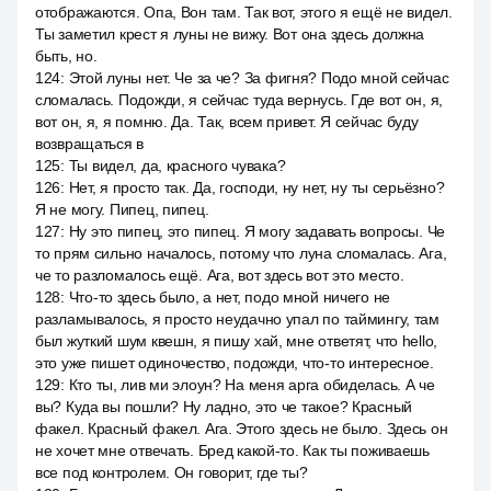
отображаются. Опа, Вон там. Так вот, этого я ещё не видел.
Ты заметил крест я луны не вижу. Вот она здесь должна
быть, но.
124
:
Этой луны нет. Че за че? За фигня? Подо мной сейчас
сломалась. Подожди, я сейчас туда вернусь. Где вот он, я,
вот он, я, я помню. Да. Так, всем привет. Я сейчас буду
возвращаться в
125
:
Ты видел, да, красного чувака?
126
:
Нет, я просто так. Да, господи, ну нет, ну ты серьёзно?
Я не могу. Пипец, пипец.
127
:
Ну это пипец, это пипец. Я могу задавать вопросы. Че
то прям сильно началось, потому что луна сломалась. Ага,
че то разломалось ещё. Ага, вот здесь вот это место.
128
:
Что-то здесь было, а нет, подо мной ничего не
разламывалось, я просто неудачно упал по таймингу, там
был жуткий шум квешн, я пишу хай, мне ответят, что hello,
это уже пишет одиночество, подожди, что-то интересное.
129
:
Кто ты, лив ми элоун? На меня арга обиделась. А че
вы? Куда вы пошли? Ну ладно, это че такое? Красный
факел. Красный факел. Ага. Этого здесь не было. Здесь он
не хочет мне отвечать. Бред какой-то. Как ты поживаешь
все под контролем. Он говорит, где ты?