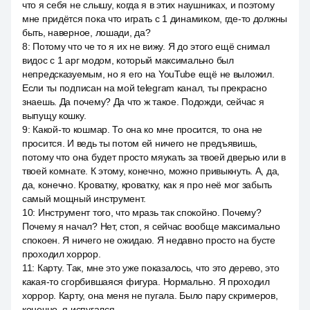
что я себя не слышу, когда я в этих наушниках, и поэтому
мне придётся пока что играть с 1 динамиком, где-то должны
быть, наверное, лошади, да?
8
:
Потому что че то я их не вижу. Я до этого ещё снимал
видос с 1 арг модом, который максимально был
непредсказуемым, но я его на YouTube ещё не выложил.
Если ты подписан на мой telegram канал, ты прекрасно
знаешь. Да почему? Да что ж такое. Подожди, сейчас я
выпущу кошку.
9
:
Какой-то кошмар. То она ко мне просится, то она не
просится. И ведь ты потом ей ничего не предъявишь,
потому что она будет просто мяукать за твоей дверью или в
твоей комнате. К этому, конечно, можно привыкнуть. А, да,
да, конечно. Кроватку, кроватку, как я про неё мог забыть
самый мощный инструмент.
10
:
Инструмент того, что мразь так спокойно. Почему?
Почему я начал? Нет, стоп, я сейчас вообще максимально
спокоен. Я ничего не ожидаю. Я недавно просто на бусте
проходил хоррор.
11
:
Карту. Так, мне это уже показалось, что это дерево, это
какая-то сгорбившаяся фигура. Нормально. Я проходил
хоррор. Карту, она меня не пугала. Было пару скримеров,
конечно, я испугался.