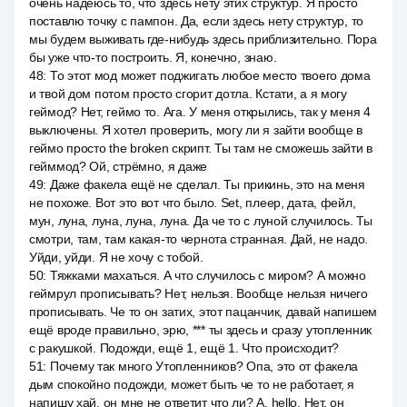
очень надеюсь то, что здесь нету этих структур. Я просто
поставлю точку с пампон. Да, если здесь нету структур, то
мы будем выживать где-нибудь здесь приблизительно. Пора
бы уже что-то построить. Я, конечно, знаю.
48
:
То этот мод может поджигать любое место твоего дома
и твой дом потом просто сгорит дотла. Кстати, а я могу
геймод? Нет, геймо то. Ага. У меня открылись, так у меня 4
выключены. Я хотел проверить, могу ли я зайти вообще в
геймо просто the broken скрипт. Ты там не сможешь зайти в
гейммод? Ой, стрёмно, я даже
49
:
Даже факела ещё не сделал. Ты прикинь, это на меня
не похоже. Вот это вот что было. Set, плеер, дата, фейл,
мун, луна, луна, луна, луна. Да че то с луной случилось. Ты
смотри, там, там какая-то чернота странная. Дай, не надо.
Уйди, уйди. Я не хочу с тобой.
50
:
Тяжками махаться. А что случилось с миром? А можно
геймрул прописывать? Нет, нельзя. Вообще нельзя ничего
прописывать. Че то он затих, этот пацанчик, давай напишем
ещё вроде правильно, эрю, *** ты здесь и сразу утопленник
с ракушкой. Подожди, ещё 1, ещё 1. Что происходит?
51
:
Почему так много Утопленников? Опа, это от факела
дым спокойно подожди, может быть че то не работает, я
напишу хай, он мне не ответит что ли? А, hello. Нет, он