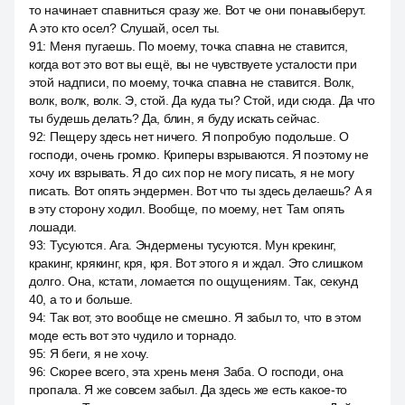
то начинает спавниться сразу же. Вот че они понавыберут.
А это кто осел? Слушай, осел ты.
91
:
Меня пугаешь. По моему, точка спавна не ставится,
когда вот это вот вы ещё, вы не чувствуете усталости при
этой надписи, по моему, точка спавна не ставится. Волк,
волк, волк, волк. Э, стой. Да куда ты? Стой, иди сюда. Да что
ты будешь делать? Да, блин, я буду искать сейчас.
92
:
Пещеру здесь нет ничего. Я попробую подольше. О
господи, очень громко. Криперы взрываются. Я поэтому не
хочу их взрывать. Я до сих пор не могу писать, я не могу
писать. Вот опять эндермен. Вот что ты здесь делаешь? А я
в эту сторону ходил. Вообще, по моему, нет. Там опять
лошади.
93
:
Тусуются. Ага. Эндермены тусуются. Мун крекинг,
кракинг, крякинг, кря, кря. Вот этого я и ждал. Это слишком
долго. Она, кстати, ломается по ощущениям. Так, секунд
40, а то и больше.
94
:
Так вот, это вообще не смешно. Я забыл то, что в этом
моде есть вот это чудило и торнадо.
95
:
Я беги, я не хочу.
96
:
Скорее всего, эта хрень меня Заба. О господи, она
пропала. Я же совсем забыл. Да здесь же есть какое-то