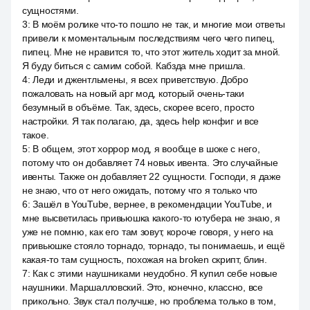
сущностями.
3
:
В моём ролике что-то пошло не так, и многие мои ответы
привели к моментальным последствиям чего чего пипец,
пипец. Мне не нравится то, что этот житель ходит за мной.
Я буду биться с самим собой. Кабзда мне пришла.
4
:
Леди и джентльмены, я всех приветствую. Добро
пожаловать на новый арг мод, который очень-таки
безумный в объёме. Так, здесь, скорее всего, просто
настройки. Я так полагаю, да, здесь help конфиг и все
такое.
5
:
В общем, этот хоррор мод, я вообще в шоке с него,
потому что он добавляет 74 новых ивента. Это случайные
ивенты. Также он добавляет 22 сущности. Господи, я даже
не знаю, что от него ожидать, потому что я только что
6
:
Зашёл в YouTube, вернее, в рекомендации YouTube, и
мне высветилась привьюшка какого-то ютубера не знаю, я
уже не помню, как его там зовут, короче говоря, у него на
привьюшке стояло торнадо, торнадо, ты понимаешь, и ещё
какая-то там сущность, похожая на broken скрипт, блин.
7
:
Как с этими наушниками неудобно. Я купил себе новые
наушники. Маршалловский. Это, конечно, классно, все
прикольно. Звук стал получше, но проблема только в том,