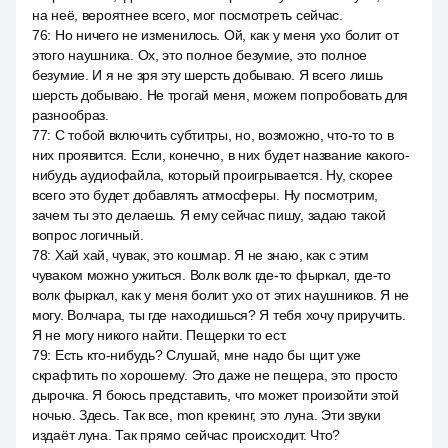
на неё, вероятнее всего, мог посмотреть сейчас.
76
:
Но ничего не изменилось. Ой, как у меня ухо болит от
этого наушника. Ох, это полное безумие, это полное
безумие. И я не зря эту шерсть добываю. Я всего лишь
шерсть добываю. Не трогай меня, можем попробовать для
разнообраз.
77
:
С тобой включить субтитры, но, возможно, что-то то в
них проявится. Если, конечно, в них будет название какого-
нибудь аудиофайла, который проигрывается. Ну, скорее
всего это будет добавлять атмосферы. Ну посмотрим,
зачем ты это делаешь. Я ему сейчас пишу, задаю такой
вопрос логичный.
78
:
Хай хай, чувак, это кошмар. Я не знаю, как с этим
чуваком можно ужиться. Волк волк где-то фыркал, где-то
волк фыркал, как у меня болит ухо от этих наушников. Я не
могу. Волчара, ты где находишься? Я тебя хочу приручить.
Я не могу никого найти. Пещерки то ест.
79
:
Есть кто-нибудь? Слушай, мне надо бы щит уже
скрафтить по хорошему. Это даже не пещера, это просто
дырочка. Я боюсь представить, что может произойти этой
ночью. Здесь. Так все, mon крекинг, это луна. Эти звуки
издаёт луна. Так прямо сейчас происходит. Что?