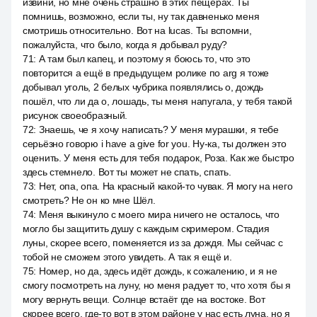
извини, но мне очень страшно в этих пещерах. Ты
помнишь, возможно, если ты, ну так давненько меня
смотришь относительно. Вот на lucas. Ты вспомни,
пожалуйста, что было, когда я добывал руду?
71
:
А там был капец, и поэтому я боюсь то, что это
повторится а ещё в предыдущем ролике по arg я тоже
добывал уголь, 2 белых чубрика появлялись о, дождь
пошёл, что ли да о, лошадь, ты меня напугала, у тебя такой
рисунок своеобразный.
72
:
Знаешь, че я хочу написать? У меня мурашки, я тебе
серьёзно говорю i have a give for you. Ну-ка, ты должен это
оценить. У меня есть для тебя подарок, Роза. Как же быстро
здесь стемнело. Вот ты может не спать, спать.
73
:
Нет, опа, опа. На красный какой-то чувак. Я могу на него
смотреть? Не он ко мне Шёл.
74
:
Меня выкинуло с моего мира ничего не осталось, что
могло бы защитить душу с каждым скримером. Стадия
луны, скорее всего, поменяется из за дождя. Мы сейчас с
тобой не сможем этого увидеть. А так я ещё и.
75
:
Номер, но да, здесь идёт дождь, к сожалению, и я не
смогу посмотреть на луну, но меня радует то, что хотя бы я
могу вернуть вещи. Солнце встаёт где на востоке. Вот
скорее всего, где-то вот в этом районе у нас есть луна, но я