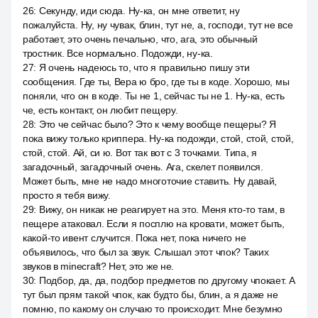
26
:
Секунду, иди сюда. Ну-ка, он мне ответит, ну
пожалуйста. Ну, ну чувак, блин, тут не, а, господи, тут не все
работает, это очень печально, что, ага, это обычный
тростник. Все нормально. Подожди, ну-ка.
27
:
Я очень надеюсь то, что я правильно пишу эти
сообщения. Где ты, Вера ю бро, где ты в коде. Хорошо, мы
поняли, что он в коде. Ты не 1, сейчас ты не 1. Ну-ка, есть
че, есть контакт, он любит пещеру.
28
:
Это че сейчас было? Это к чему вообще пещеры? Я
пока вижу только криппера. Ну-ка подожди, стой, стой, стой,
стой, стой. Ай, си ю. Вот так вот с 3 точками. Типа, я
загадочный, загадочный очень. Ага, скелет появился.
Может быть, мне не надо многоточие ставить. Ну давай,
просто я тебя вижу.
29
:
Вижу, он никак не реагирует на это. Меня кто-то там, в
пещере атаковал. Если я посплю на кровати, может быть,
какой-то ивент случится. Пока нет, пока ничего не
объявилось, что был за звук. Слышал этот чпок? Таких
звуков в minecraft? Нет, это же не.
30
:
Подбор, да, да, подбор предметов по другому чпокает. А
тут был прям такой чпок, как будто бы, блин, а я даже не
помню, по какому он случаю то происходит. Мне безумно