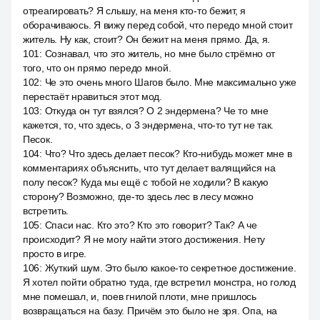
отреагировать? Я слышу, на меня кто-то бежит, я
оборачиваюсь. Я вижу перед собой, что передо мной стоит
житель. Ну как, стоит? Он бежит на меня прямо. Да, я.
101
:
Сознавал, что это житель, но мне было стрёмно от
того, что он прямо передо мной.
102
:
Че это очень много Шагов было. Мне максимально уже
перестаёт нравиться этот мод.
103
:
Откуда он тут взялся? О 2 эндермена? Че то мне
кажется, то, что здесь, о 3 эндермена, что-то тут не так.
Песок.
104
:
Что? Что здесь делает песок? Кто-нибудь может мне в
комментариях объяснить, что тут делает валящийся на
полу песок? Куда мы ещё с тобой не ходили? В какую
сторону? Возможно, где-то здесь лес в лесу можно
встретить.
105
:
Спаси нас. Кто это? Кто это говорит? Так? А че
происходит? Я не могу найти этого достижения. Нету
просто в игре.
106
:
Жуткий шум. Это было какое-то секретное достижение.
Я хотел пойти обратно туда, где встретил монстра, но голод
мне помешал, и, поев гнилой плоти, мне пришлось
возвращаться на базу. Причём это было не зря. Опа, на