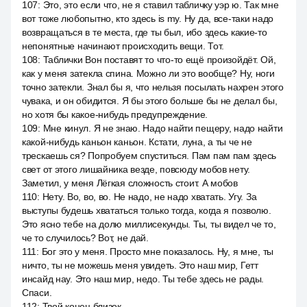
107
:
Это, это если что, не я ставил табличку уэр ю. Так мне
вот тоже любопытно, кто здесь is my. Ну да, все-таки надо
возвращаться в те места, где ты был, ибо здесь какие-то
непонятные начинают происходить вещи. Тот.
108
:
Таблички Вон поставят то что-то ещё произойдёт. Ой,
как у меня затекла спина. Можно ли это вообще? Ну, ноги
точно затекли. Знал бы я, что нельзя посылать нахрен этого
чувака, и он обидится. Я бы этого больше бы не делал бы,
но хотя бы какое-нибудь предупреждение.
109
:
Мне кинул. Я не знаю. Надо найти пещеру, надо найти
какой-нибудь каньон каньон. Кстати, луна, а ты че не
трескаешь ся? Попробуем спуститься. Пам пам пам здесь
свет от этого лишайника везде, повсюду мобов нету.
Заметил, у меня Лёгкая сложность стоит. А мобов
110
:
Нету. Во, во, во. Не надо, не надо хватать. Угу. За
выступы будешь хвататься только тогда, когда я позволю.
Это ясно тебе на долю миллисекунды. Ты, ты видел че то,
че то случилось? Вот, не дай.
111
:
Бог это у меня. Просто мне показалось. Ну, я мне, ты
ничто, ты не можешь меня увидеть. Это наш мир, Гетт
инсайд нау. Это наш мир, недо. Ты тебе здесь не рады.
Спаси.
112
:
Твой конец близок.