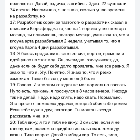
появляется. Давай, водичка, зашибись. Здесь 22 сущности
74 ивента. Напоминаю, я не знаю, сколько ушло времени
на разработку, но
17
:
Разработчик сорян за тавтологию разработчик сказал в
описании Кюрс форджа то, что на 1 версию ушло полтора
месяца, ты понимаешь, полтора месяца, учитывая то, что я
клоуна арта разрабатывал 2 недели, учитывая то, что я
клоуна Карла 4 дня разрабатывал.
18
:
Я боюсь представить, сколько сил, нервов, времени и
идей ушло на этот мод. Он, очевидно, заслуживает, да,
даже если он будет себя долго проявлять, мне все равно. Я
знаю то, что я. Угу. Понятно. Я знаю то, что я резко
замолчал. Такое бывает, у меня ещё болит.
19
:
Голова. И я толком сегодня не мог нормально поспать.
Ну то есть, прикинь, я проснулся в 8 часов вечера. Никогда
так не делай. Надо, надо спять, надо спать. Нормально.
Это просто я немножко дурачок, который сбил себе режим.
Если тебе нужен друг, поговори. Ты можешь всегда
рассказать мне, а я
20
:
Тебя вижу, я то я тебя не вижу. В смысле, если я не
отвечу, вам, возможно придётся использовать команду
квэшн. Типа вопрос. Давай энибади хир. То есть, типа,