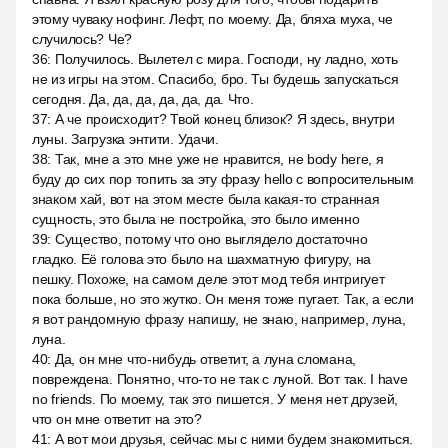
этому чуваку нофинг. Лефт, по моему. Да, бляха муха, че
случилось? Че?
36
:
Получилось. Вылетел с мира. Господи, ну ладно, хоть
не из игры на этом. Спасибо, бро. Ты будешь запускаться
сегодня. Да, да, да, да, да, да. Что.
37
:
А че происходит? Твой конец близок? Я здесь, внутри
луны. Загрузка энтити. Удачи.
38
:
Так, мне а это мне уже не нравится, не body here, я
буду до сих пор топить за эту фразу hello с вопросительным
знаком хай, вот на этом месте была какая-то странная
сущность, это была не постройка, это было именно
39
:
Существо, потому что оно выглядело достаточно
гладко. Её голова это было на шахматную фигуру, на
пешку. Похоже, на самом деле этот мод тебя интригует
пока больше, но это жутко. Он меня тоже пугает. Так, а если
я вот рандомную фразу напишу, не знаю, например, луна,
луна.
40
:
Да, он мне что-нибудь ответит, а луна сломана,
повреждена. Понятно, что-то не так с луной. Вот так. I have
no friends. По моему, так это пишется. У меня нет друзей,
что он мне ответит на это?
41
:
А вот мои друзья, сейчас мы с ними будем знакомиться.