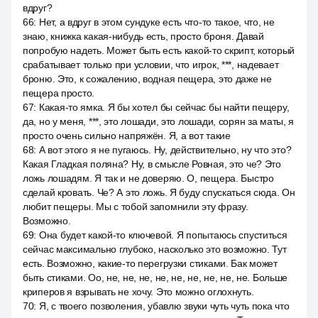
вдруг?
66
:
Нет, а вдруг в этом сундуке есть что-то такое, что, не
знаю, книжка какая-нибудь есть, просто броня. Давай
попробую надеть. Может быть есть какой-то скрипт, который
срабатывает только при условии, что игрок, ***, надевает
броню. Это, к сожалению, водная пещера, это даже не
пещера просто.
67
:
Какая-то ямка. Я бы хотел бы сейчас бы найти пещеру,
да, но у меня, ***, это лошади, это лошади, сорян за маты, я
просто очень сильно напряжён. Я, а вот такие
68
:
А вот этого я не пугаюсь. Ну, действительно, ну что это?
Какая Гладкая поляна? Ну, в смысле Ровная, это че? Это
ложь лошадям. Я так и не доверяю. О, пещера. Быстро
сделай кровать. Че? А это ложь. Я буду спускаться сюда. Он
любит пещеры. Мы с тобой запомнили эту фразу.
Возможно.
69
:
Она будет какой-то ключевой. Я попытаюсь спуститься
сейчас максимально глубоко, насколько это возможно. Тут
есть. Возможно, какие-то перегрузки стиками. Бак может
быть стиками. Оо, не, не, не, не, не, не, не, не, не. Больше
криперов я взрывать не хочу. Это можно оглохнуть.
70
:
Я, с твоего позволения, убавлю звуки чуть чуть пока что