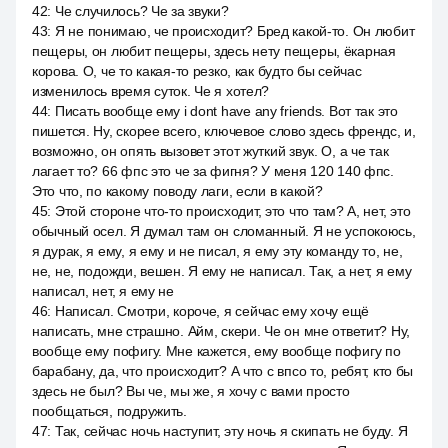
42
:
Че случилось? Че за звуки?
43
:
Я не понимаю, че происходит? Бред какой-то. Он любит
пещеры, он любит пещеры, здесь нету пещеры, ёкарная
корова. О, че то какая-то резко, как будто бы сейчас
изменилось время суток. Че я хотел?
44
:
Писать вообще ему i dont have any friends. Вот так это
пишется. Ну, скорее всего, ключевое слово здесь френдс, и,
возможно, он опять вызовет этот жуткий звук. О, а че так
лагает то? 66 фпс это че за фигня? У меня 120 140 фпс.
Это что, по какому поводу лаги, если в какой?
45
:
Этой стороне что-то происходит, это что там? А, нет, это
обычный осел. Я думал там он сломанный. Я не успокоюсь,
я дурак, я ему, я ему и не писал, я ему эту команду то, не,
не, не, подожди, вешен. Я ему не написал. Так, а нет, я ему
написал, нет, я ему не
46
:
Написал. Смотри, короче, я сейчас ему хочу ещё
написать, мне страшно. Айм, скери. Че он мне ответит? Ну,
вообще ему пофигу. Мне кажется, ему вообще пофигу по
барабану, да, что происходит? А что с впсо то, ребят, кто бы
здесь не был? Вы че, мы же, я хочу с вами просто
пообщаться, подружить.
47
:
Так, сейчас ночь наступит, эту ночь я скипать не буду. Я