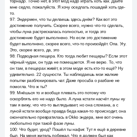
торнадо. Точно нет, в этот мод надо играть хоть как. Дайте
мне седло, пожалуйста. Я хочу оседлать лошадей хоть где-
то.
97
:
Эндермен, что ты делаешь здесь днём? Как вот это
достижение получить. Скорее всего, нужно что-то сделать,
чтобы луна растрескалась полностью, и тогда это
достижение будет выполнено. Но если это достижение
будет выполнено, скорее всего, что-то произойдёт. Опа. Угу.
Это, скорее всего, да, это
98
:
Подводная пещера. Кто тогда любит пещеры? Если этот
чёрный чудак, он туда не помещается. Я не верю. То, что
он там, в пещерах живёт, в этом моде есть кто-то ещё? Ну
удивительно. 22 сущности. Ты наблюдаешь мои жалкие
попытки разблокировать чат. Даже просьба о разбане не
помогла. Что ж ты?
99
:
Мнёшься то и вообще плевать это потому что
оскорблять его не надо было. А луна кстати насчёт луны ну
там я вижу, что что-то выглядывает, но она сломана, а с
луной кстати вообще правда беда какая-то происходит, она
окончательно превратилась в Okko эндера, мне вот очень
любопытно при такой фазе луны.
100
:
Что будет, урод? Пошёл ты нафиг. Тут я ещё в деревне
был. На меня житель побежал. Что я должен был как