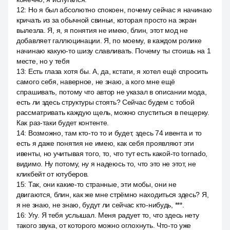
12
:
Но я был абсолютно спокоен, почему сейчас я начинаю
кричать из за обычной свиньи, которая просто на экран
вылезла. Я, я, я понятия не имею, блин, этот мод не
добавляет галлюцинации. Я, по моему, в каждом ролике
начинаю какую-то шизу славливать. Почему ты стоишь на 1
месте, но у тебя
13
:
Есть глаза хотя бы. А, да, кстати, я хотел ещё спросить
самого себя, наверное, не знаю, а кого мне ещё
спрашивать, потому что автор не указал в описании мода,
есть ли здесь структуры стоять? Сейчас будем с тобой
рассматривать каждую щель, можно спуститься в пещерку.
Как раз-таки будет контенте.
14
:
Возможно, там кто-то то и будет, здесь 74 ивента и то
есть я даже понятия не имею, как себя проявляют эти
ивенты, но учитывая того, то, что тут есть какой-то tornado,
видимо. Ну потому, ну я надеюсь то, что это не этот, не
кликбейт от ютуберов.
15
:
Так, они какие-то странные, эти мобы, они не
двигаются, блин, как же мне стрёмно находиться здесь? Я,
я не знаю, не знаю, будут ли сейчас кто-нибудь, ***.
16
:
Угу. Я тебя услышал. Меня радует то, что здесь нету
такого звука, от которого можно оглохнуть. Что-то уже