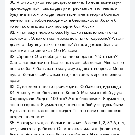
80
:
Что-то с луной это растрескивание. То есть такие звуки
происходят при том, когда луна трескается, это пчела, я
буду знать то, что когда такие звуки мне в теории бояться
нечего, мы с тобой находимся в безопасности. Хотя я б,
конечно, опять же-таки поспорил бы. А если
81
:
Я напишу плохое слово. Ну-ка, чат выключен, что чат
выключен. О, как он меня заметил. Ты че, серьёзно? А так и
должно. Воу, воу, ты че творишь? А так и должно быть, он
выключил со мной чат. Это Максим.
82
:
Странно. Это вообще, что, что он делает? Этот мот?
Хай, а чат выключен. Все, он на меня обиделся. Мне как-то
не по себе. Я больше не могу ему задавать вопросы. Меня
пугает больше сейчас всего то, что в этом мире в дневное
время.
83
:
Суток может что-то происходить. Собакевич, иди сюда.
84
:
Блин, у меня больше нет Костей. Мы, мы с тобой друга
3 профукали. Ладно, 100 что? А это блок земли. Я думал то,
что это верстак. Я думал то, что мы с тобой уже здесь были.
Ну ты же тоже такого не ожидал. То, что если я его пошлю
нахрен, то он мне
85
:
Блокирует чат, он больше не хочет. А если 1, 2, 3? А, нет,
все, ничего не работает. Он мне отключил чат форгив ми,
братан. Нет, нет, это вообще не работает. Я не знаю, че с