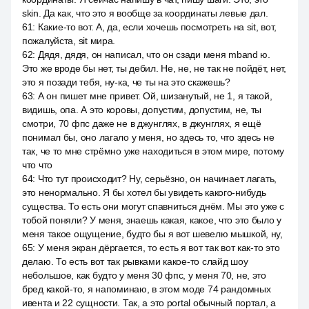
skin. Да как, что это я вообще за координаты левые дал.
61
:
Какие-то вот. А, да, если хочешь посмотреть на sit, вот,
пожалуйста, sit мира.
62
:
Дядя, дядя, он написал, что он сзади меня mband ю.
Это же вроде бы нет, ты дебил. Не, не, не так не пойдёт, нет,
это я позади тебя, ну-ка, че ты на это скажешь?
63
:
А он пишет мне привет. Ой, шизанутый, не 1, я такой,
видишь, опа. А это коровы, допустим, допустим, не, ты
смотри, 70 фпс даже не в джунглях, в джунглях, я ещё
понимал бы, оно лагало у меня, но здесь то, что здесь не
так, че то мне стрёмно уже находиться в этом мире, потому
что что
64
:
Что тут происходит? Ну, серьёзно, он начинает лагать,
это ненормально. Я бы хотел бы увидеть какого-нибудь
существа. То есть они могут спавниться днём. Мы это уже с
тобой поняли? У меня, знаешь какая, какое, что это было у
меня такое ощущение, будто бы я вот шевелю мышкой, ну,
65
:
У меня экран дёргается, то есть я вот так вот как-то это
делаю. То есть вот так рывками какое-то слайд шоу
небольшое, как будто у меня 30 фпс, у меня 70, не, это
бред какой-то, я напоминаю, в этом моде 74 рандомных
ивента и 22 сущности. Так, а это portal обычный портал, а