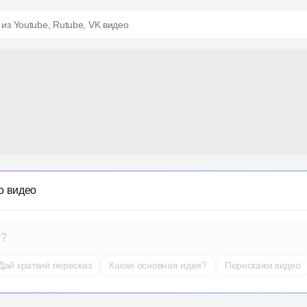
 из Youtube, Rutube, VK видео
о видео
т?
Дай краткий пересказ
Какая основная идея?
Перескажи видео