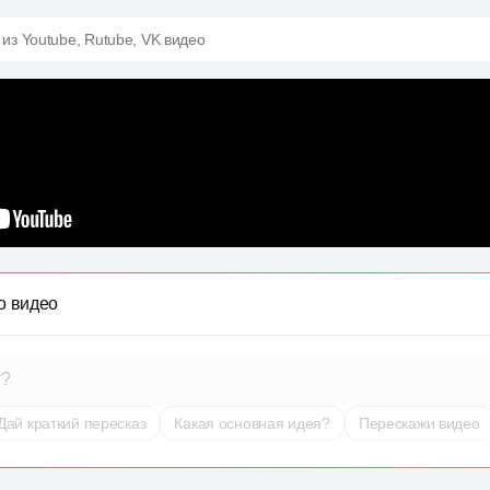
 из Youtube, Rutube, VK видео
о видео
т?
Дай краткий пересказ
Какая основная идея?
Перескажи видео