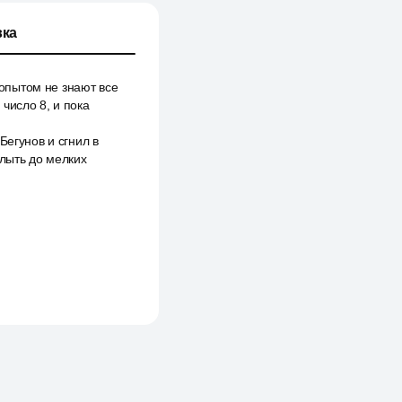
ка
 опытом не знают все
число 8, и пока
Бегунов и сгнил в
плыть до мелких