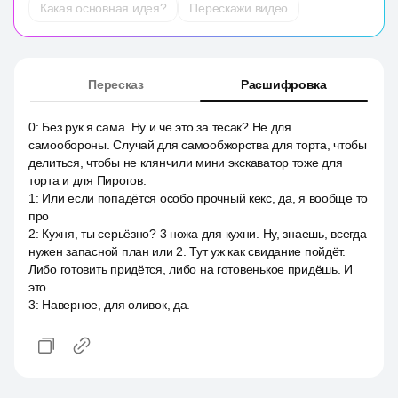
Какая основная идея?
Перескажи видео
Пересказ
Расшифровка
0
:
Без рук я сама. Ну и че это за тесак? Не для
самообороны. Случай для самообжорства для торта, чтобы
делиться, чтобы не клянчили мини экскаватор тоже для
торта и для Пирогов.
1
:
Или если попадётся особо прочный кекс, да, я вообще то
про
2
:
Кухня, ты серьёзно? 3 ножа для кухни. Ну, знаешь, всегда
нужен запасной план или 2. Тут уж как свидание пойдёт.
Либо готовить придётся, либо на готовенькое придёшь. И
это.
3
:
Наверное, для оливок, да.