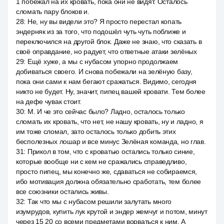
1 побежал на их кровать, пока они не видят. Осталось
сломать пару блоков и.
28
:
Не, ну вы видели это? Я просто перестал копать
эндерняк из за того, что подошёл чуть чуть поближе и
переключился на другой блок. Даже не знаю, что сказать в
своё оправдание, но радует, что ответные атаки зелёных
29
:
Ещё хуже, а мы с нубасом упорно продолжаем
добиваться своего. И снова побежали на зелёную базу,
пока они сами к нам бегают сражаться. Видимо, сегодня
никто не будет. Ну, значит, пипец вашей кровати. Тем более
на дефе чувак стоит.
30
:
M. И че это сейчас было? Ладно, осталось только
сломать их кровать, что нет, не нашу кровать, ну и ладно, я
им тоже сломал, зато осталось только добить этих
бесполезных лошар и все минус Зелёная команда, но глав.
31
:
Прикол в том, что с кроватью остались только синие,
которые вообще ни с кем не сражались справедливо,
просто пипец, мы конечно же, сдаваться не собираемся,
ибо мотивация должна обязательно сработать, тем более
все союзники остались живы.
32
:
Так что мы с нубасом решили залутать много
изумрудов, купить лук крутой и эндер жемчуг и потом, минут
через 15 20 со всеми предметами ворваться к ним. А