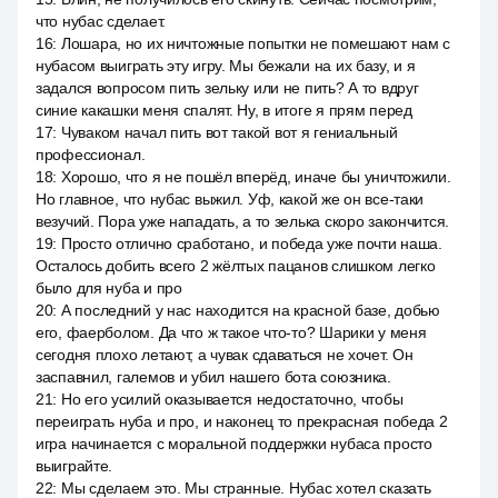
что нубас сделает.
16
:
Лошара, но их ничтожные попытки не помешают нам с
нубасом выиграть эту игру. Мы бежали на их базу, и я
задался вопросом пить зельку или не пить? А то вдруг
синие какашки меня спалят. Ну, в итоге я прям перед
17
:
Чуваком начал пить вот такой вот я гениальный
профессионал.
18
:
Хорошо, что я не пошёл вперёд, иначе бы уничтожили.
Но главное, что нубас выжил. Уф, какой же он все-таки
везучий. Пора уже нападать, а то зелька скоро закончится.
19
:
Просто отлично сработано, и победа уже почти наша.
Осталось добить всего 2 жёлтых пацанов слишком легко
было для нуба и про
20
:
А последний у нас находится на красной базе, добью
его, фаерболом. Да что ж такое что-то? Шарики у меня
сегодня плохо летают, а чувак сдаваться не хочет. Он
заспавнил, галемов и убил нашего бота союзника.
21
:
Но его усилий оказывается недостаточно, чтобы
переиграть нуба и про, и наконец то прекрасная победа 2
игра начинается с моральной поддержки нубаса просто
выиграйте.
22
:
Мы сделаем это. Мы странные. Нубас хотел сказать