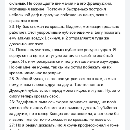
сильные. Не обращайте внимания на его французский.
Мотивация важнее. Поэтому я быстренько построил
небольшой деф и сразу же побежал на центр, пока я
сражался с жел.
23
:
Ну, бас сломал их кровать. Видимо, мотивация реально
работает. Этот уворотливые нуб все ещё жив. Бегу помогать
ему атакую воздух 1 скинул, и 2 отправляется туда же
довольно неплохо.
24
:
Плохо получилось, только нубас все ресурсы украл. Я
вернулся на центр, и тут уже затаился какой-то зелёный
чувак. Я с ним расправился и получил халявные изумруды.
Но они мне не нужны, так как мы хотим побежать на их
кровать мимо нас перепрыг.
25
:
Зелёный чувак, но это нас устраивает он к нам, а мы к
нему, и нам плевать друг на друга. Так что погнали.
Дурацкий нубас встал перед моим лицом, и я упал. Ну, зато
смогу теперь кровать свою.
26
:
Задефать я пытаюсь скорее вернуться назад, но noob
уже пошёл в атаку без меня и начинает делать 1 убийство
за другим, но в конце Концов его остановили, а вот если бы
я выжил, мы бы точно сломали их кровать, не повезло.
27
:
Но я решил доказать, что я круче профессионал и тоже