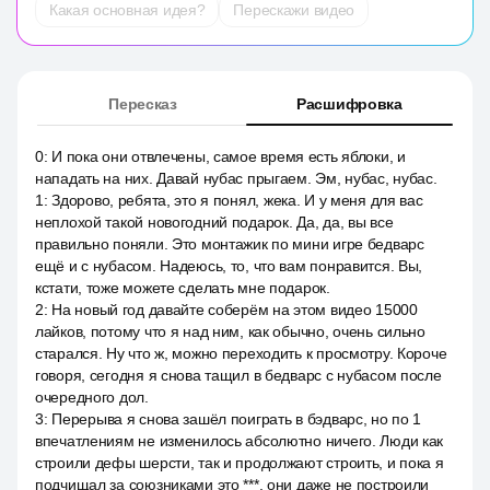
Какая основная идея?
Перескажи видео
Пересказ
Расшифровка
0
:
И пока они отвлечены, самое время есть яблоки, и
нападать на них. Давай нубас прыгаем. Эм, нубас, нубас.
1
:
Здорово, ребята, это я понял, жека. И у меня для вас
неплохой такой новогодний подарок. Да, да, вы все
правильно поняли. Это монтажик по мини игре бедварс
ещё и с нубасом. Надеюсь, то, что вам понравится. Вы,
кстати, тоже можете сделать мне подарок.
2
:
На новый год давайте соберём на этом видео 15000
лайков, потому что я над ним, как обычно, очень сильно
старался. Ну что ж, можно переходить к просмотру. Короче
говоря, сегодня я снова тащил в бедварс с нубасом после
очередного дол.
3
:
Перерыва я снова зашёл поиграть в бэдварс, но по 1
впечатлениям не изменилось абсолютно ничего. Люди как
строили дефы шерсти, так и продолжают строить, и пока я
подчищал за союзниками это ***, они даже не построили