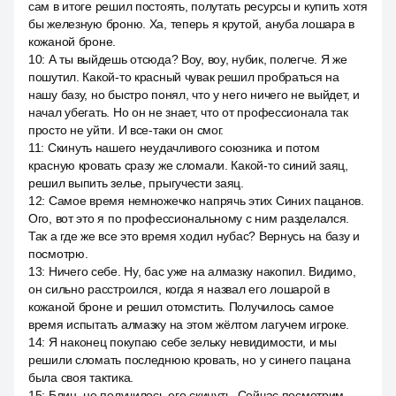
сам в итоге решил постоять, полутать ресурсы и купить хотя
бы железную броню. Ха, теперь я крутой, ануба лошара в
кожаной броне.
10
:
А ты выйдешь отсюда? Воу, воу, нубик, полегче. Я же
пошутил. Какой-то красный чувак решил пробраться на
нашу базу, но быстро понял, что у него ничего не выйдет, и
начал убегать. Но он не знает, что от профессионала так
просто не уйти. И все-таки он смог.
11
:
Скинуть нашего неудачливого союзника и потом
красную кровать сразу же сломали. Какой-то синий заяц,
решил выпить зелье, прыгучести заяц.
12
:
Самое время немножечко напрячь этих Синих пацанов.
Ого, вот это я по профессиональному с ним разделался.
Так а где же все это время ходил нубас? Вернусь на базу и
посмотрю.
13
:
Ничего себе. Ну, бас уже на алмазку накопил. Видимо,
он сильно расстроился, когда я назвал его лошарой в
кожаной броне и решил отомстить. Получилось самое
время испытать алмазку на этом жёлтом лагучем игроке.
14
:
Я наконец покупаю себе зельку невидимости, и мы
решили сломать последнюю кровать, но у синего пацана
была своя тактика.
15
:
Блин, не получилось его скинуть. Сейчас посмотрим,