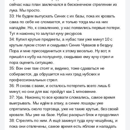
сейчас наш план заключался в бесконечном стрелянии из
лука. Мы просто.
33
:
Не будем выпускать Синих с их базы, пока их кровать
сама по себе не сломается, и только тогда мы на них
нападём. Но, к сожалению, у нас появились первые потери.
Тут я наконец то залутал кучу ресурсов.
34
:
Купил крутые предметы, а нубас там уже минут 10 с
крутым луком стоял и скидывал Синих Чуваков в бездну.
Пора и мне присоединиться к этому веселью. Ну вот, я
пришёл к нубу на полуцентр, скидываю ему кучу стрел и
пора оценить ситуацию.
35
:
Вон они там стоят и, видимо, тоже сдаваться не
собираются, да обрушится на них град нубских и
профессиональных стрел.
36
:
Я снова с вами, и осталось потерпеть всего лишь 6
минут, но они для вас пройдут как 1 мгновение.
37
:
Ура. Наконец то все кровати сломались, самое время
выигрывать. Мы идём в атаку, а синие лошары уже
спрятались около торговца, уже не такие крутые, без своей
кровати. Мы уже на базе. Нубас раскрыл блок и продолжил
38
:
Стрелять по ним. А ещё закинул туда кучу чешуйниц, и
пока они отвлечены, самое время есть яблоки и нападать