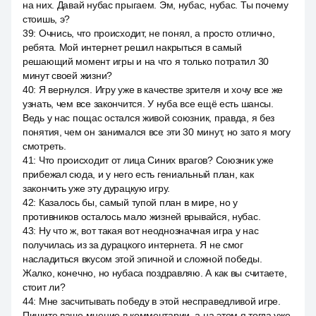
на них. Давай нубас прыгаем. Эм, нубас, нубас. Ты почему
стоишь, э?
39
:
Очнись, что происходит, не понял, а просто отлично,
ребята. Мой интернет решил накрыться в самый
решающий момент игры и на что я только потратил 30
минут своей жизни?
40
:
Я вернулся. Игру уже в качестве зрителя и хочу все же
узнать, чем все закончится. У нуба все ещё есть шансы.
Ведь у нас пощас остался живой союзник, правда, я без
понятия, чем он занимался все эти 30 минут, но зато я могу
смотреть.
41
:
Что происходит от лица Синих врагов? Союзник уже
прибежал сюда, и у него есть гениальный план, как
закончить уже эту дурацкую игру.
42
:
Казалось бы, самый тупой план в мире, но у
противников осталось мало жизней врывайся, нубас.
43
:
Ну что ж, вот такая вот неоднозначная игра у нас
получилась из за дурацкого интернета. Я не смог
насладиться вкусом этой эпичной и сложной победы.
Жалко, конечно, но нубаса поздравляю. А как вы считаете,
стоит ли?
44
:
Мне засчитывать победу в этой несправедливой игре.
Пишите ваше мнение в комментарии, а на этом я тогда уже