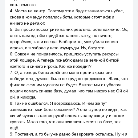
хоть немного.
4
:
Моста на центр. Поэтому этим будет заниматься нубас,
снова в команду попались боты, которые стоят афк и
ничего не делают.
5
:
Вы просто посмотрите на них реально. Боты какие-то. Эх,
опять нам вдвоём придётся тащить катку, но ничего,
прорвёмся, как и всегда. В общем то, уже убили синего
игрока, и я забрал у него изумруды. Ну, басу это.
6
:
Совсем не понравилось, пришлось уступить ресурсы
этой лошаре. А теперь понаблюдаем за великой битвой
жёлтого и синего игрока. Кто же победит?
7
:
О, а теперь битва зелёного меня против красного
победителя, думаю, было не трудно предсказать. Жаль, что
финала с синим чуваком не будет. В итоге мы с нубасом
пошли ломать синюю базу, думая, что там никого нет. Ой ой
ой, я никогда.
8
:
Так не ошибался. Я возрождаюсь. И чем же тут
занимаются мои боты союзники? А они в упор не видят, как
синий чувак пытается рукой сломать нашу защиту и потом
кровать. Мало того, что они всю жизнь стоят на базе, так
ещё.
9
:
Поставил, а то бы уже давно без кровати остались. Ну и я