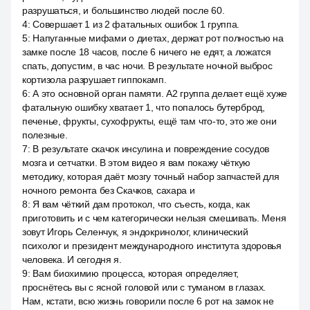
разрушаться, и большинство людей после 60.
4
:
Совершает 1 из 2 фатальных ошибок 1 группа.
5
:
Напуганные мифами о диетах, держат рот полностью на
замке после 18 часов, после 6 ничего не едят, а ложатся
спать, допустим, в час ночи. В результате ночной выброс
кортизола разрушает гиппокамп.
6
:
А это основной орган памяти. A2 группа делает ещё хуже
фатальную ошибку хватает 1, что попалось бутерброд,
печенье, фрукты, сухофрукты, ещё там что-то, это же они
полезные.
7
:
В результате скачок инсулина и повреждение сосудов
мозга и сетчатки. В этом видео я вам покажу чёткую
методику, которая даёт мозгу точный набор запчастей для
ночного ремонта без Скачков, сахара и
8
:
Я вам чёткий дам протокол, что съесть, когда, как
приготовить и с чем категорически нельзя смешивать. Меня
зовут Игорь Селенчук, я эндокринолог, клинический
психолог и президент международного института здоровья
человека. И сегодня я.
9
:
Вам биохимию процесса, которая определяет,
проснётесь вы с ясной головой или с туманом в глазах.
Нам, кстати, всю жизнь говорили после 6 рот на замок не