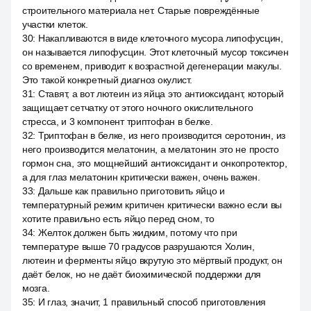
строительного материала нет. Старые повреждённые
участки клеток.
30
:
Накапливаются в виде клеточного мусора липофусцин,
он называется липофусцин. Этот клеточный мусор токсичен
со временем, приводит к возрастной дегенерации макулы.
Это такой конкретный диагноз окулист.
31
:
Ставят, а вот лютеин из яйца это антиоксидант, который
защищает сетчатку от этого ночного окислительного
стресса, и 3 компонент триптофан в белке.
32
:
Триптофан в белке, из него производится серотонин, из
него производится мелатонин, а мелатонин это не просто
гормон сна, это мощнейший антиоксидант и онкопротектор,
а для глаз мелатонин критически важен, очень важен.
33
:
Дальше как правильно приготовить яйцо и
температурный режим критичен критически важно если вы
хотите правильно есть яйцо перед сном, то
34
:
Желток должен быть жидким, потому что при
температуре выше 70 градусов разрушаются Холин,
лютеин и ферменты яйцо вкрутую это мёртвый продукт, он
даёт белок, но не даёт биохимической поддержки для
мозга.
35
:
И глаз, значит, 1 правильный способ приготовления