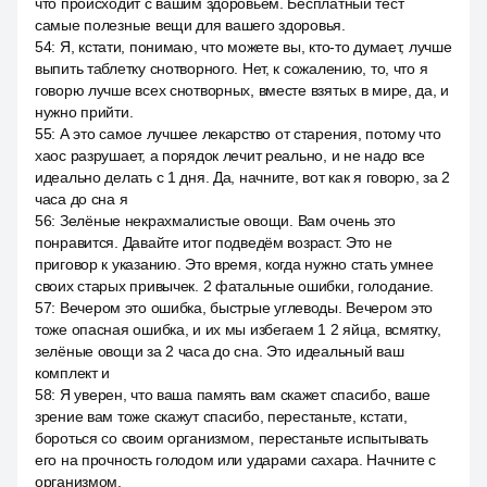
что происходит с вашим здоровьем. Бесплатный тест
самые полезные вещи для вашего здоровья.
54
:
Я, кстати, понимаю, что можете вы, кто-то думает, лучше
выпить таблетку снотворного. Нет, к сожалению, то, что я
говорю лучше всех снотворных, вместе взятых в мире, да, и
нужно прийти.
55
:
А это самое лучшее лекарство от старения, потому что
хаос разрушает, а порядок лечит реально, и не надо все
идеально делать с 1 дня. Да, начните, вот как я говорю, за 2
часа до сна я
56
:
Зелёные некрахмалистые овощи. Вам очень это
понравится. Давайте итог подведём возраст. Это не
приговор к указанию. Это время, когда нужно стать умнее
своих старых привычек. 2 фатальные ошибки, голодание.
57
:
Вечером это ошибка, быстрые углеводы. Вечером это
тоже опасная ошибка, и их мы избегаем 1 2 яйца, всмятку,
зелёные овощи за 2 часа до сна. Это идеальный ваш
комплект и
58
:
Я уверен, что ваша память вам скажет спасибо, ваше
зрение вам тоже скажут спасибо, перестаньте, кстати,
бороться со своим организмом, перестаньте испытывать
его на прочность голодом или ударами сахара. Начните с
организмом.