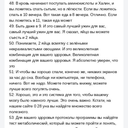
48
:
В кровь начинают поступать аминокислоты и Халин, и
вы ложитесь спать сытым, но в лёгкости. Если вы ложитесь
спать в 10 вечера. Вот такая еда в 8 вечера. Отлично. Если
вы ложитесь в 11, такая еда может
49
:
Быть даже в 9. И это самый лучший ужин для вас,
самый лучший ужин для вас. Я сказал, яйцо вы можете
съесть и 2 яйца.
50
:
Понимаете, 2 яйца всмятку с зелёными
некрахмалистыми овощами. И это великолепная
комбинация для вашего здоровья. Великолепная
комбинация для вашего здоровья. Я абсолютно уверен, что
это
51
:
И чтобы вы хорошо спали, конечно же, никаких экранов
за час до сна. Вообще ни компьютера, ни телефона,
ничего. Вот не надо. Можете почитать книжку, можете
лучше всего погулять очень.
52
:
Хорошо, это и это система для того, чтобы вашему
мозгу было намного лучше. Это очень важно. Кстати, на
нашем сайте 0 28 уна вы найдёте множество всего
полезного.
53
:
Для вашего здоровья протоколы программы вы найдёте
тест метаболический, который вы можете пройти и понять,