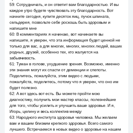
59
:
Сотрудничать, и он ответит вам благодарностью. И вы
каждое утро будете чувствовать эту благодарность. Вот
начните сегодня, купите десяток яиц, пучок шпината,
сельдерея, позвольте себе роскошь быть здоровым и
напишите мне
60
:
В комментариях я начинаю, вот начинаете вы
напишите, я уверен, что эта информация будет ценной не
только для вас, а для многих, многих, многих людей, ваших
родных, друзей, особенно тех, кто жалуется на
забывчивость.
61
:
Туман в голове, ухудшение зрения. Возможно, именно
эти знания могут их спасти от деменции и слепоты.
Поделитесь, пожалуйста, этим видео с людьми,
пожалуйста, поделитесь, потому что я уверен, что оно им
будет полезно.
62
:
А вот здесь вот есть. Вы можете пройти мою
диагностику, получить мои мастер классы, полезнейшие
для того, чтобы усилить и улучшить ваше здоровье. И я,
Игорь, целину и весь коллектив между
63
:
Народного института здоровья человека. Мы желаем
вам и вашим близким крепкого здоровья. Всего самого
лучшего. Встречаемся в новых видео о здоровье на нашем