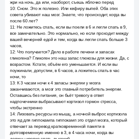
жри на ночь, да или, наоборот, съешь яблочко перед
10
:
Сном. Это ж полезно. Или кефиру выпей. Оба этих
совета убивают наш мозг. Знаете, что происходит, когда вы
после 60 лет?
11
:
Не ложитесь спать, если вы поели в 6 и легли спать в 9,
все замечательно. Это нормально, но если проходит между
вашей вечерней едой и тем, когда вы легли спать больше 3
часов,
12
:
Что получается? Дело в работе печени и запасах
гликогена? Гликоген это наш запас глюкозы для жизни. Да, с
возрастом. Кстати, объём его уменьшается. И если вы
поужинали, допустим, в 6 часов, а ложитесь спать в час
ночи, то
13
:
К 3 часам ночи к 4 запасы энергии у мозга
заканчиваются, а мозг это главный потребитель энергии.
Оставшись без питания, он бьёт тревогу в ответ
надпочечники выбрасывают кортизол гормон стресса,
чтобы экстренно
14
:
Лизовать ресурсы из мышц, а ночной выброс кортизола
это яд для гиппокампа гиппокамп это отдел мозга, который
отвечает за перевод кратковременной памяти в
долговременную именно в 3, в 4 часа ночи, когда вы
должны крепко спать, высокий