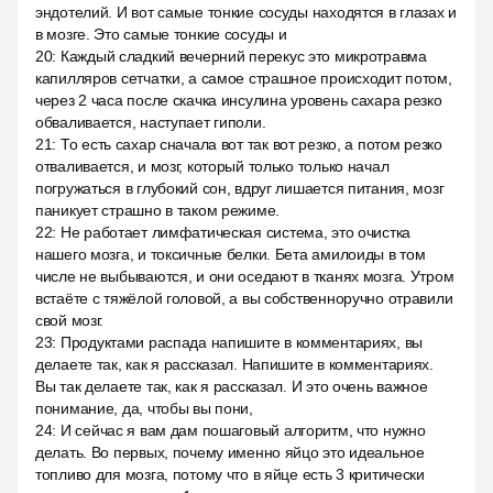
эндотелий. И вот самые тонкие сосуды находятся в глазах и
в мозге. Это самые тонкие сосуды и
20
:
Каждый сладкий вечерний перекус это микротравма
капилляров сетчатки, а самое страшное происходит потом,
через 2 часа после скачка инсулина уровень сахара резко
обваливается, наступает гиполи.
21
:
То есть сахар сначала вот так вот резко, а потом резко
отваливается, и мозг, который только только начал
погружаться в глубокий сон, вдруг лишается питания, мозг
паникует страшно в таком режиме.
22
:
Не работает лимфатическая система, это очистка
нашего мозга, и токсичные белки. Бета амилоиды в том
числе не выбываются, и они оседают в тканях мозга. Утром
встаёте с тяжёлой головой, а вы собственноручно отравили
свой мозг.
23
:
Продуктами распада напишите в комментариях, вы
делаете так, как я рассказал. Напишите в комментариях.
Вы так делаете так, как я рассказал. И это очень важное
понимание, да, чтобы вы пони,
24
:
И сейчас я вам дам пошаговый алгоритм, что нужно
делать. Во первых, почему именно яйцо это идеальное
топливо для мозга, потому что в яйце есть 3 критически