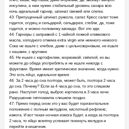
инсулина, а нам нужен стабильный уровень сахара всю
ночь идеальный гарнир, шпинат свежий или слегка.
43
:
Припущенный шпинат, руккола, салат, Кресс салат тоже
годится, огурец и сельдерей, сельдерея, стебли, да, тоже
годится, и можно половинку авокадо. Вот это иде.
44
:
Гарниры с заправкой с 1 чайной ложкой оливкового
масла, холодного отжима extra virgin или немного немоого
Сока не ешьте с хлебом, даже с цельнозерновым, не ешьте
с кашами, с крупами.
45
:
Не ешьте с картофелем, морковкой, свёклой, их вы
можете до обеда употреблять и не ешьте никогда с
фруктами. Время имеет критическое значение, когда нужно.
Это есть яйцо, идеальное время.
46
:
За 2 часа до сна полтора, может быть, полтора 2 часа
до сна. Почему? Если за 4 часа до сна, то это слишком
рано. Наступит голод, выброс кортизола в 3 часа ночи.
Разрушение гиппокампа слишком поздно.
47
:
Прямо перед сном это у вас будет горизонтальное
положение с полным желудком, кислотный рефлюкс,
изжога. И вот тихая ночная изжога будет, а когда за полтора
2 часа, то яйцо всмятку успевает покинуть желудок и
перейти в кишечник.