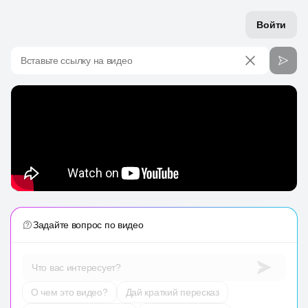
Войти
Вставьте ссылку на видео
Задайте вопрос по видео
Что вас интересует?
О чем это видео?
Дай краткий пересказ