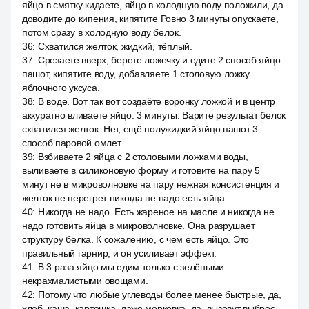
яйцо в смятку кидаете, яйцо в холодную воду положили, да
доводите до кипения, кипятите Ровно 3 минуты опускаете,
потом сразу в холодную воду белок.
36
:
Схватился желток, жидкий, тёплый.
37
:
Срезаете вверх, берете ложечку и едите 2 способ яйцо
пашот, кипятите воду, добавляете 1 столовую ложку
яблочного уксуса.
38
:
В воде. Вот так вот создаёте воронку ложкой и в центр
аккуратно вливаете яйцо. 3 минуты. Варите результат белок
схватился желток. Нет, ещё полужидкий яйцо пашот 3
способ паровой омлет.
39
:
Взбиваете 2 яйца с 2 столовыми ложками воды,
выливаете в силиконовую форму и готовите на пару 5
минут не в микроволновке на пару нежная консистенция и
желток не перегрет никогда не надо есть яйца.
40
:
Никогда не надо. Есть жареное на масле и никогда не
надо готовить яйца в микроволновке. Она разрушает
структуру белка. К сожалению, с чем есть яйцо. Это
правильный гарнир, и он усиливает эффект.
41
:
В 3 раза яйцо мы едим только с зелёными
некрахмалистыми овощами.
42
:
Потому что любые углеводы более менее быстрые, да,
хлеб, каша, картошка, даже морковка, да, вызовут выброс