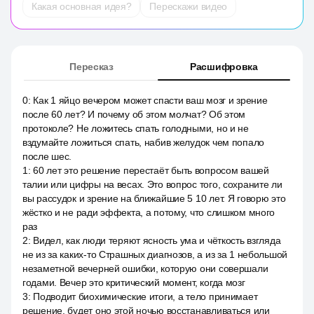
Какая основная идея?
Перескажи видео
Пересказ
Расшифровка
0
:
Как 1 яйцо вечером может спасти ваш мозг и зрение
после 60 лет? И почему об этом молчат? Об этом
протоколе? Не ложитесь спать голодными, но и не
вздумайте ложиться спать, набив желудок чем попало
после шес.
1
:
60 лет это решение перестаёт быть вопросом вашей
талии или цифры на весах. Это вопрос того, сохраните ли
вы рассудок и зрение на ближайшие 5 10 лет. Я говорю это
жёстко и не ради эффекта, а потому, что слишком много
раз
2
:
Видел, как люди теряют ясность ума и чёткость взгляда
не из за каких-то Страшных диагнозов, а из за 1 небольшой
незаметной вечерней ошибки, которую они совершали
годами. Вечер это критический момент, когда мозг
3
:
Подводит биохимические итоги, а тело принимает
решение, будет оно этой ночью восстанавливаться или