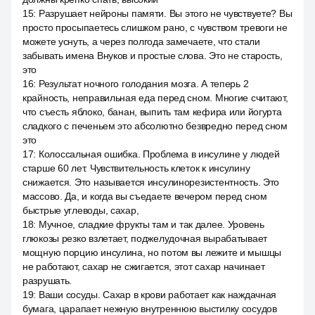
15
:
Разрушает нейроны памяти. Вы этого не чувствуете? Вы
просто просыпаетесь слишком рано, с чувством тревоги не
можете уснуть, а через полгода замечаете, что стали
забывать имена Внуков и простые слова. Это не старость,
это
16
:
Результат ночного голодания мозга. А теперь 2
крайность, неправильная еда перед сном. Многие считают,
что съесть яблоко, банан, выпить там кефира или йогурта
сладкого с печеньем это абсолютно безвредно перед сном
это
17
:
Колоссальная ошибка. Проблема в инсулине у людей
старше 60 лет. Чувствительность клеток к инсулину
снижается. Это называется инсулинорезистентность. Это
массово. Да, и когда вы съедаете вечером перед сном
быстрые углеводы, сахар,
18
:
Мучное, сладкие фрукты там и так далее. Уровень
глюкозы резко взлетает, поджелудочная вырабатывает
мощную порцию инсулина, но потом вы лежите и мышцы
не работают, сахар не сжигается, этот сахар начинает
разрушать.
19
:
Ваши сосуды. Сахар в крови работает как наждачная
бумага, царапает нежную внутреннюю выстилку сосудов