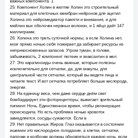
важных компонента. 1
25
:
Компонент Холин в желтке Холин это строительный
материал для клеточных мембран нейронов для ацетил
Холина это нейромедиатор памяти и внимания, и для
мейлин вых оболочек нервных волокон, и 1 яйцо даёт 147
миллиграмм.
26
:
Холина это треть суточной нормы, а если Холина нет,
мозг прямо ночью себя пожирает да забирает ресурсы из
неприкосновенных запасов. Утром туман, в голове,
забывчивость, 2 компонент лютеин и зеаксантин в жел.
27
:
Это каратиноиды очень важные, которые полезны
исключительно для сетчатки, да, для макулы, для
центральной части сетчатки, который вы видите лица и
читаете текст. И вот сетчатка потребляет больше кислорода,
энергии.
28
:
На единицу веса, чем даже сердце днём свет
бомбардирует эти фоторецепторы, выжигает зрительный
пигмент. Ночь. Единственное время, чтобы регенерация
происходила. Но есть проблема ночью кровоток
замедляется, сосуды сужаются. Если в
29
:
Нет правильных Жиров. Глаз оказывается в состоянии
ишемии это кислородное голодание, а клетки, сетчатки,
палочки и колбочки должны обновляться каждую ночь, если