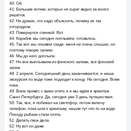
40
:
Ой.
41
:
Большие котики, которых не super видно за много
решёток.
42
:
Не думаю, что надо объяснять, почему их так
отгородили.
43
:
Повернулся спинкой. Вот.
44
:
Корабле мы сегодня поплывём, готовьтесь.
45
:
Так вот, мы плывём сзади, меня не очень слышно, но
поэтому говорю громко.
46
:
Мы до него доплыли.
47
:
Но все выплываем из финского залива, все финский
залив.
48
:
2 апреля. Сегодняшний день заканчивается, и наша
экскурсия по воде тоже подходит к концу. На сегодня. Всем
пока.
49
:
Всем привет, с вами опять я и мы идём в эрмитаж
Санкт-Петербурга. Да, сегодня уже 3 день путешествия.
50
:
Так, все, я побежал на светофор, потом включу
телефон, пока шли к эрмитажу, нашли тут что-то на воде.
Походу рыбаки стали опять.
51
:
Делать свои дела.
52
:
Ну вот он даже.