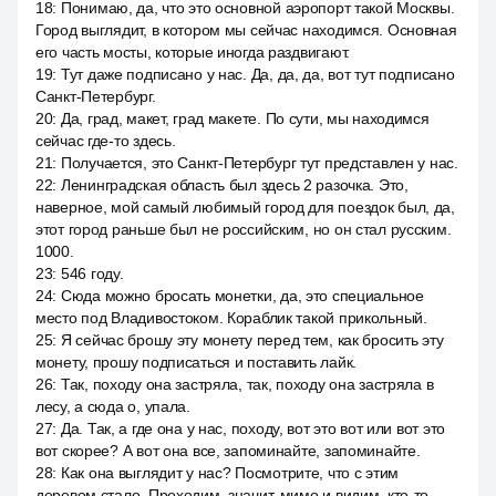
18
:
Понимаю, да, что это основной аэропорт такой Москвы.
Город выглядит, в котором мы сейчас находимся. Основная
его часть мосты, которые иногда раздвигают.
19
:
Тут даже подписано у нас. Да, да, да, вот тут подписано
Санкт-Петербург.
20
:
Да, град, макет, град макете. По сути, мы находимся
сейчас где-то здесь.
21
:
Получается, это Санкт-Петербург тут представлен у нас.
22
:
Ленинградская область был здесь 2 разочка. Это,
наверное, мой самый любимый город для поездок был, да,
этот город раньше был не российским, но он стал русским.
1000.
23
:
546 году.
24
:
Сюда можно бросать монетки, да, это специальное
место под Владивостоком. Кораблик такой прикольный.
25
:
Я сейчас брошу эту монету перед тем, как бросить эту
монету, прошу подписаться и поставить лайк.
26
:
Так, походу она застряла, так, походу она застряла в
лесу, а сюда о, упала.
27
:
Да. Так, а где она у нас, походу, вот это вот или вот это
вот скорее? А вот она все, запоминайте, запоминайте.
28
:
Как она выглядит у нас? Посмотрите, что с этим
деревом стало. Проходим, значит, мимо и видим, кто-то