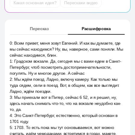
Какая основная идея?
Перескажи видео
Пересказ
Расшифровка
0
:
Всем привет, меня зовут Евгений. И как вы думаете, где
мы сейчас находимся? Ну, вы, наверное, сами поняли. Мы
сейчас находимся, блин.
1
:
Градском вокзале. Да, сегодня мы с вами едем в Санкт-
Петербург, чтоб посмотреть достопримечательности,
погулять. Ну и многое другое. А сейчас
2
:
Мы ждём поезд. Ладно, включу камеру. Как только мы
туда сядем, сели в поезд. Вот, в общем, как все выглядит.
Ладно, ждём поездки.
3
:
Мы приехали вот в Питер, сейчас 6 52, и я решил, ну,
здесь начать снимать что-то, что на вокзале неудобно как-
то, да.
4
:
Это Санкт-Петербург, естественно, который основан в
1701 году.
5
:
1703. То есть пока мы тут основываемся, вот можно
считать, идём чемоданами, встретимся в горах, макете.