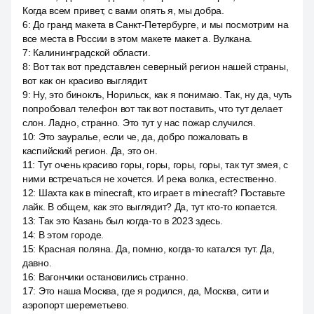
Когда всем привет, с вами опять я, мы добра.
6
:
До гранд макета в Санкт-Петербурге, и мы посмотрим на
все места в России в этом макете макет а. Вулкана.
7
:
Калининградской области.
8
:
Вот так вот представлен северный регион нашей страны,
вот как он красиво выглядит.
9
:
Ну, это бинокль, Норильск, как я понимаю. Так, ну да, чуть
попробовал телефон вот так вот поставить, что тут делает
слон. Ладно, странно. Это тут у нас пожар случился.
10
:
Это зауралье, если че, да, добро пожаловать в
каспийский регион. Да, это он.
11
:
Тут очень красиво горы, горы, горы, горы, так тут змея, с
ними встречаться не хочется. И река волка, естественно.
12
:
Шахта как в minecraft, кто играет в minecraft? Поставьте
лайк. В общем, как это выглядит? Да, тут кто-то копается.
13
:
Так это Казань был когда-то в 2023 здесь.
14
:
В этом городе.
15
:
Красная поляна. Да, помню, когда-то катался тут. Да,
давно.
16
:
Вагончики остановились странно.
17
:
Это наша Москва, где я родился, да, Москва, сити и
аэропорт шереметьево.