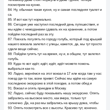
посмотрим на кухню.
84
:
Ну, обычная такая кухня, ну и самая последняя туалет и
са.
85
:
И вот как тут нормально.
86
:
Сегодня уже наступил последний день путешествия, и
мы идём с чемоданами сдавать их на хранение, а потом
пойдём последний раз за эту.
87
:
Поехать погулять по городу голубь, который под крышей
нашего вокзала залетел с улицы, кажется, да, мы тут просто
сдали вещи сейчас.
88
:
Пойдём гулять тут на время, ну и, в общем, тут залетел
голубь.
89
:
Куда-то вот идёт, идёт, идёт, идёт можете помочь
выбраться как-то.
90
:
Ладно, вернёмся на этот вокзал в 17 или когда там у нас
поезд где-то так, всем привет. Сейчас мы идём на самую
последнюю экскурсию в этой поездке, а потом обед и
91
:
Вокзал и опять приедем в Москву.
92
:
Ладно, сейчас буду показывать нашу экскурсию. Опять
забрались на высокое место, как вчера, только тут
солнечно. Да, на раз мы забрались на крышу дома, чтобы
93
:
Опять посмотреть все с высоты. Красиво тут, конечно.