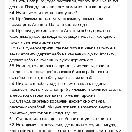
53
:
Сеть, наверное, туда поставили, так эти челы че то тут
делают. Походу, это они расставили вот эти вот штуки.
54
:
Ну-ка, че они там делают у нас?
55
:
Приблизим-ка, так тут мою камеру посмешили
посмотреть Атланта. Вот они как выглядят.
56
:
Про них даже есть песня Атланты небо держат на
каменных руках, да когда на сердце тяжесть и холодно в
груди к ступеням эрмитажа.
57
:
Ты в сумерки приди, где без питья и хлеба забытые в
веках Атланты держат небо на каменных руках, Атланты,
держат небо на каменных руках держать его.
58
:
Немеет, со стороны напряжены их спины, колени
сведены, их тяжкая работа важней иных работ из них
ослабнет кто-то, и небо упадёт из них ослаб.
59
:
Никто то и небо упадёт во тьме, заплачут вдовы,
повыгорят поля, и встанет гриб лиловый, и кончится земля,
а небо год от года все давит, тяжелей, дрожит.
60
:
От Гуда ракетных кораблей дрожит оно от Гуда
ракетных кораблей. Мы уже попали в эрмитаж, внутри
эрмитажа, вот как он выглядит у нас.
61
:
Очень прикольно, да, все белое статуи, вот эти вот.
62
:
Находимся на экскурсии, где нельзя отходить никуда,
даже снимать, говорят, нельзя, но мне разрешили, поэтому