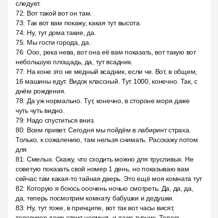
следует.
72
:
Вот такой вот он там.
73
:
Так вот вам покажу, какая тут высота.
74
:
Ну, тут дома такие, да.
75
:
Мы гости города, да.
76
:
Ооо, река нева, вот она её вам показать, вот такую вот
небольшую площадь, да, тут всадник.
77
:
На коне это не медный всадник, если че. Вот, в общем,
16 машины едут. Видок классный. Тут 1000, конечно. Так, с
днём рождения.
78
:
Да уж нормально. Тут, конечно, в стороне моря даже
чуть чуть видно.
79
:
Надо спуститься вниз.
80
:
Всем привет. Сегодня мы пойдём в лабиринт страха.
Только, к сожалению, там нельзя снимать. Расскажу потом
для
81
:
Смелых. Скажу, что сходить можно для трусливых. Не
советую показать свой номер 1 день, но показываю вам
сейчас там какая-то тайная дверь. Это ещё моя комната тут
82
:
Которую я боюсь ооочень ночью смотреть. Да, да, да,
да, теперь посмотрим комнату бабушки и дедушки.
83
:
Ну, тут тоже, в принципе, вот так вот часы висят,
телевизор даже стоит нормуль и даже турник. Теперь