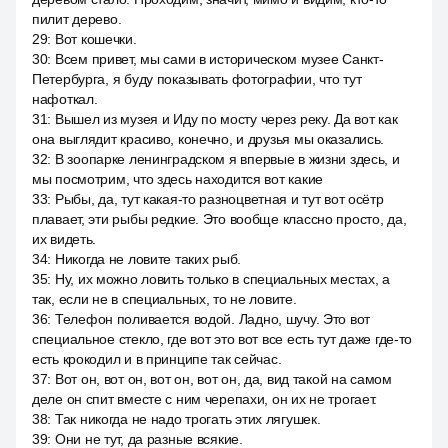
пилит дерево.
29
:
Вот кошечки.
30
:
Всем привет, мы сами в историческом музее Санкт-
Петербурга, я буду показывать фотографии, что тут
нафоткал.
31
:
Вышел из музея и Иду по мосту через реку. Да вот как
она выглядит красиво, конечно, и друзья мы оказались.
32
:
В зоопарке ленинградском я впервые в жизни здесь, и
мы посмотрим, что здесь находится вот какие
33
:
Рыбы, да, тут какая-то разноцветная и тут вот осётр
плавает, эти рыбы редкие. Это вообще классно просто, да,
их видеть.
34
:
Никогда не ловите таких рыб.
35
:
Ну, их можно ловить только в специальных местах, а
так, если не в специальных, то не ловите.
36
:
Телефон поливается водой. Ладно, шучу. Это вот
специальное стекло, где вот это вот все есть тут даже где-то
есть крокодил и в принципе так сейчас.
37
:
Вот он, вот он, вот он, вот он, да, вид такой на самом
деле он спит вместе с ним черепахи, он их не трогает.
38
:
Так никогда не надо трогать этих лягушек.
39
:
Они не тут, да разные всякие.