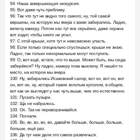
94
:
Наша завершающая экскурсия.
95
:
Вот даже чуть приближу.
96
:
Так что тут не видно того самого, ну, той самой
вершины, на которую мы вчера с вами забирались. Ладно,
включу камеру. Потом нас тут все серьёзно, даже охрана
вот ходит, чтобы никто не упал.
97
:
С этой крыши, хотя тут и невозможно упасть.
98
:
Если только специально спустишься, крыши не знаю.
Ладно, так только ненормальные могут поступить.
99
:
О, вот ещё, кстати, что-то выше. Может быть, мы сюда
заберёмся? Ну ладно, камеру пока выключу. Я нашёл то
место, на которое мы вчера
100
:
Ну, забирались Исаковский сапор, вот он, вот он, вот
он, вот он, ну, который таким золотым куполом, в общем,
вот как он выглядит у нас чуть выше, чем это естественно.
101
:
Пускать пузыри.
102
:
Ща не набралось.
103
:
Оп. Так не переворачивайся.
104
:
Погнали.
105
:
Во, во, во, во, во, давайте больше, больше, больше,
больше, ещё раз.
106
:
Да тут нам дали это самое развлечься.