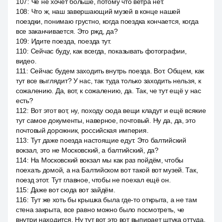
107
:
Че не хочет больше, потому что ветра нет.
108
:
Что ж, наш завершающий музей в конце нашей
поездки, понимаю грустно, когда поездка кончается, когда
все заканчивается. Это ржд, да?
109
:
Идите поезда, поезда тут.
110
:
Сейчас буду, как всегда, показывать фотографии,
видео.
111
:
Сейчас будем заходить внутрь поезда. Вот. Общем, как
тут все выглядит? У нас, так туда только заходить нельзя, к
сожалению. Да, вот, к сожалению, да. Так, че тут ещё у нас
есть?
112
:
Вот этот вот, ну, походу сюда вещи кладут и ещё всякие
тут самое документы, наверное, почтовый. Ну да, да, это
почтовый дорожник, российская империя.
113
:
Тут даже поезда настоящие едут. Это балтийский
вокзал, это не Московский, а балтийский, да?
114
:
На Московский вокзал мы как раз пойдём, чтобы
поехать домой, а на Балтийском вот такой вот музей. Так,
поезд этот. Тут главное, чтобы не поехал ещё он.
115
:
Даже вот сюда вот зайдём.
116
:
Тут же хоть бы крышка была где-то открыта, а не там
стена закрыта, все равно можно было посмотреть, че
внутри находится. Ну тут вот это вот выпирает штука оттуда,