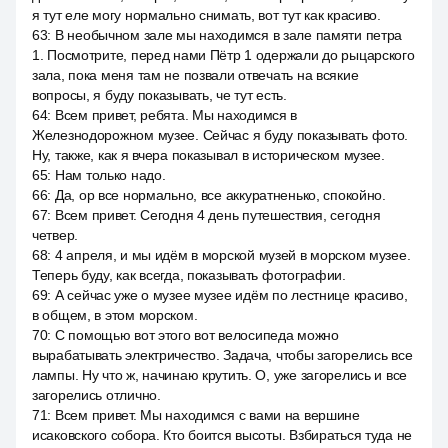
я тут еле могу нормально снимать, вот тут как красиво.
63
:
В необычном зале мы находимся в зале памяти петра
1. Посмотрите, перед нами Пётр 1 одержали до рыцарского
зала, пока меня там не позвали отвечать на всякие
вопросы, я буду показывать, че тут есть.
64
:
Всем привет, ребята. Мы находимся в
Железнодорожном музее. Сейчас я буду показывать фото.
Ну, также, как я вчера показывал в историческом музее.
65
:
Нам только надо.
66
:
Да, op все нормально, все аккуратненько, спокойно.
67
:
Всем привет. Сегодня 4 день путешествия, сегодня
четвер.
68
:
4 апреля, и мы идём в морской музей в морском музее.
Теперь буду, как всегда, показывать фотографии.
69
:
А сейчас уже о музее музее идём по лестнице красиво,
в общем, в этом морском.
70
:
С помощью вот этого вот велосипеда можно
вырабатывать электричество. Задача, чтобы загорелись все
лампы. Ну что ж, начинаю крутить. О, уже загорелись и все
загорелись отлично.
71
:
Всем привет. Мы находимся с вами на вершине
исаковского собора. Кто боится высоты. Взбираться туда не