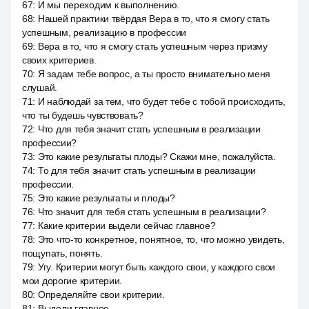
67
:
И мы переходим к выполнению.
68
:
Нашей практики твёрдая Вера в то, что я смогу стать
успешным, реализацию в профессии
69
:
Вера в то, что я смогу стать успешным через призму
своих критериев.
70
:
Я задам тебе вопрос, а ты просто внимательно меня
слушай.
71
:
И наблюдай за тем, что будет тебе с тобой происходить,
что ты будешь чувствовать?
72
:
Что для тебя значит стать успешным в реализации
профессии?
73
:
Это какие результаты плоды? Скажи мне, пожалуйста.
74
:
То для тебя значит стать успешным в реализации
профессии.
75
:
Это какие результаты и плоды?
76
:
Что значит для тебя стать успешным в реализации?
77
:
Какие критерии выдели сейчас главное?
78
:
Это что-то конкретное, понятное, то, что можно увидеть,
пощупать, понять.
79
:
Угу. Критерии могут быть каждого свои, у каждого свои
мои дорогие критерии.
80
:
Определяйте свои критерии.
81
:
Выдели главное.