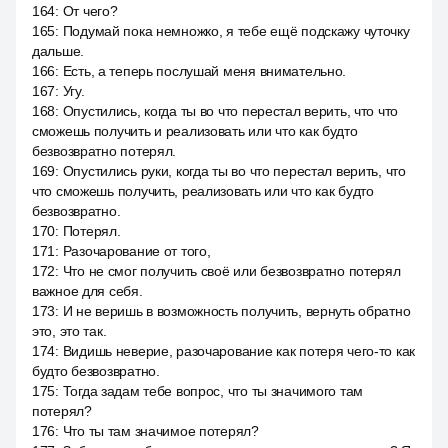
164
:
От чего?
165
:
Подумай пока немножко, я тебе ещё подскажу чуточку
дальше.
166
:
Есть, а теперь послушай меня внимательно.
167
:
Угу.
168
:
Опустились, когда ты во что перестал верить, что что
сможешь получить и реализовать или что как будто
безвозвратно потерял.
169
:
Опустились руки, когда ты во что перестал верить, что
что сможешь получить, реализовать или что как будто
безвозвратно.
170
:
Потерял.
171
:
Разочарование от того,
172
:
Что не смог получить своё или безвозвратно потерял
важное для себя.
173
:
И не веришь в возможность получить, вернуть обратно
это, это так.
174
:
Видишь неверие, разочарование как потеря чего-то как
будто безвозвратно.
175
:
Тогда задам тебе вопрос, что ты значимого там
потерял?
176
:
Что ты там значимое потерял?