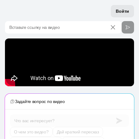
Войти
Вставьте ссылку на видео
Задайте вопрос по видео
Что вас интересует?
О чем это видео?
Дай краткий пересказ