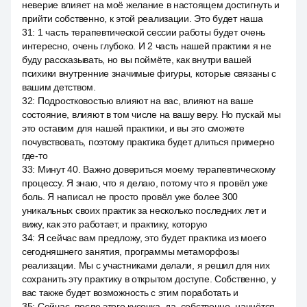
неверие влияет на моё желание в настоящем достигнуть и
прийти собственно, к этой реализации. Это будет наша
31
:
1 часть терапевтической сессии работы будет очень
интересно, очень глубоко. И 2 часть нашей практики я не
буду рассказывать, но вы поймёте, как внутри вашей
психики внутренние значимые фигуры, которые связаны с
вашим детством.
32
:
Подростковостью влияют на вас, влияют на ваше
состояние, влияют в том числе на вашу веру. Но пускай мы
это оставим для нашей практики, и вы это сможете
почувствовать, поэтому практика будет длиться примерно
где-то
33
:
Минут 40. Важно довериться моему терапевтическому
процессу. Я знаю, что я делаю, потому что я провёл уже
боль. Я написал не просто провёл уже более 300
уникальных своих практик за несколько последних лет и
вижу, как это работает, и практику, которую
34
:
Я сейчас вам предложу, это будет практика из моего
сегодняшнего занятия, программы метаморфозы
реализации. Мы с участниками делали, я решил для них
сохранить эту практику в открытом доступе. Собственно, у
вас также будет возможность с этим поработать и
35
:
Сейчас, после этого кусочка, да, собственно, начнётся