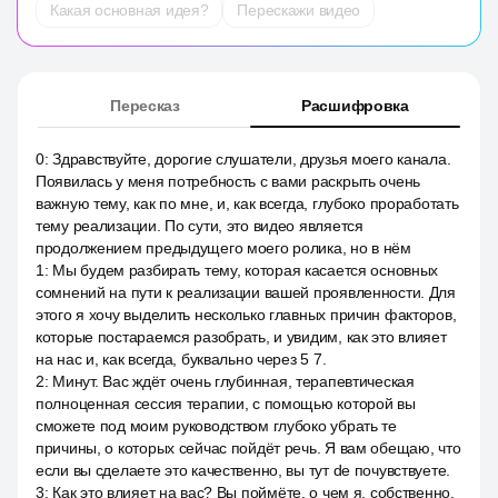
Какая основная идея?
Перескажи видео
Пересказ
Расшифровка
0
:
Здравствуйте, дорогие слушатели, друзья моего канала.
Появилась у меня потребность с вами раскрыть очень
важную тему, как по мне, и, как всегда, глубоко проработать
тему реализации. По сути, это видео является
продолжением предыдущего моего ролика, но в нём
1
:
Мы будем разбирать тему, которая касается основных
сомнений на пути к реализации вашей проявленности. Для
этого я хочу выделить несколько главных причин факторов,
которые постараемся разобрать, и увидим, как это влияет
на нас и, как всегда, буквально через 5 7.
2
:
Минут. Вас ждёт очень глубинная, терапевтическая
полноценная сессия терапии, с помощью которой вы
сможете под моим руководством глубоко убрать те
причины, о которых сейчас пойдёт речь. Я вам обещаю, что
если вы сделаете это качественно, вы тут de почувствуете.
3
:
Как это влияет на вас? Вы поймёте, о чем я, собственно,