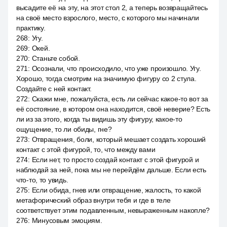
высадите её на эту, на этот стол 2, а теперь возвращайтесь
на своё место взрослого, место, с которого мы начинали
практику.
268
:
Угу.
269
:
Окей.
270
:
Станьте собой.
271
:
Осознали, что происходило, что уже произошло. Угу.
Хорошо, тогда смотрим на значимую фигуру со 2 стула.
Создайте с ней контакт.
272
:
Скажи мне, пожалуйста, есть ли сейчас какое-то вот за
её состояние, в котором она находится, своё неверие? Есть
ли из за этого, когда ты видишь эту фигуру, какое-то
ощущение, то ли обиды, гне?
273
:
Отвращения, боли, который мешает создать хороший
контакт с этой фигурой, то, что между вами
274
:
Если нет, то просто создай контакт с этой фигурой и
наблюдай за ней, пока мы не перейдём дальше. Если есть
что-то, то увидь.
275
:
Если обида, гнев или отвращение, жалость, то какой
метафорический образ внутри тебя и где в теле
соответствует этим подавленным, невыраженным накопле?
276
:
Минусовым эмоциям.