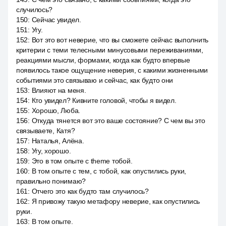
случилось?
150
:
Сейчас увидел.
151
:
Угу.
152
:
Вот это вот неверие, что вы сможете сейчас выполнить
критерии с теми телесными минусовыми переживаниями,
реакциями мысли, формами, когда как будто впервые
появилось такое ощущение неверия, с какими жизненными
событиями это связываю и сейчас, как будто они
153
:
Влияют на меня.
154
:
Кто увидел? Кивните головой, чтобы я видел.
155
:
Хорошо, Люба.
156
:
Откуда тянется вот это ваше состояние? С чем вы это
связываете, Катя?
157
:
Наталья, Алёна.
158
:
Угу, хорошо.
159
:
Это в том опыте с theme тобой.
160
:
В том опыте с тем, с тобой, как опустились руки,
правильно понимаю?
161
:
Отчего это как будто там случилось?
162
:
Я привожу такую метафору неверие, как опустились
руки.
163
:
В том опыте.