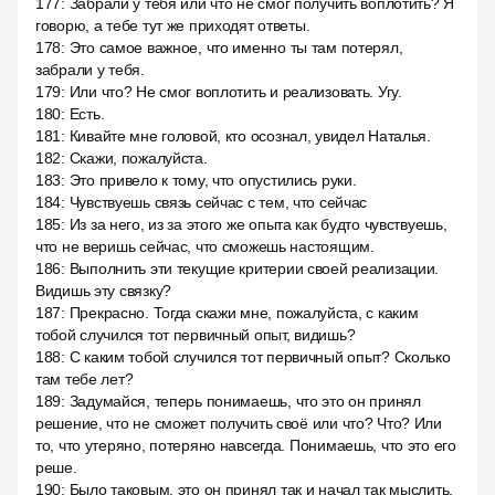
177
:
Забрали у тебя или что не смог получить воплотить? Я
говорю, а тебе тут же приходят ответы.
178
:
Это самое важное, что именно ты там потерял,
забрали у тебя.
179
:
Или что? Не смог воплотить и реализовать. Угу.
180
:
Есть.
181
:
Кивайте мне головой, кто осознал, увидел Наталья.
182
:
Скажи, пожалуйста.
183
:
Это привело к тому, что опустились руки.
184
:
Чувствуешь связь сейчас с тем, что сейчас
185
:
Из за него, из за этого же опыта как будто чувствуешь,
что не веришь сейчас, что сможешь настоящим.
186
:
Выполнить эти текущие критерии своей реализации.
Видишь эту связку?
187
:
Прекрасно. Тогда скажи мне, пожалуйста, с каким
тобой случился тот первичный опыт, видишь?
188
:
С каким тобой случился тот первичный опыт? Сколько
там тебе лет?
189
:
Задумайся, теперь понимаешь, что это он принял
решение, что не сможет получить своё или что? Что? Или
то, что утеряно, потеряно навсегда. Понимаешь, что это его
реше.
190
:
Было таковым, это он принял так и начал так мыслить,