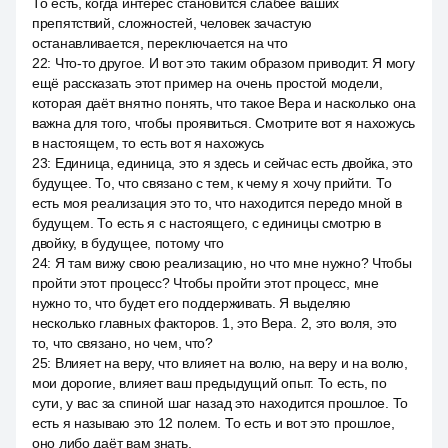
То есть, когда интерес становится слабее ваших
препятствий, сложностей, человек зачастую
останавливается, переключается на что
22
:
Что-то другое. И вот это таким образом приводит. Я могу
ещё рассказать этот пример на очень простой модели,
которая даёт внятно понять, что такое Вера и насколько она
важна для того, чтобы проявиться. Смотрите вот я нахожусь
в настоящем, то есть вот я нахожусь
23
:
Единица, единица, это я здесь и сейчас есть двойка, это
будущее. То, что связано с тем, к чему я хочу прийти. То
есть моя реализация это то, что находится передо мной в
будущем. То есть я с настоящего, с единицы смотрю в
двойку, в будущее, потому что
24
:
Я там вижу свою реализацию, но что мне нужно? Чтобы
пройти этот процесс? Чтобы пройти этот процесс, мне
нужно то, что будет его поддерживать. Я выделяю
несколько главных факторов. 1, это Вера. 2, это воля, это
то, что связано, но чем, что?
25
:
Влияет на веру, что влияет на волю, на веру и на волю,
мои дорогие, влияет ваш предыдущий опыт. То есть, по
сути, у вас за спиной шаг назад это находится прошлое. То
есть я называю это 12 полем. То есть и вот это прошлое,
оно либо даёт вам знать,