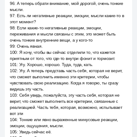
96
:
А теперь обрати внимание, мой дорогой, очень тонкие
мысли.
97
:
Есть ли негативные реакции, эмоции, мысли какие-то в
этот момент?
98
:
Если какие-то негативные реакции, эмоции,
переживания и мысли связаны с этим, это может быть
очень тонкие внутренние вещи, а у кого-то
99
:
Очень явная.
100
:
Я хочу, чтобы вы сейчас отделили то, что кажется
приятным от того, что где-то внутри фонит и тормозит.
101
:
Угу. Хорошо, хорошо. Туда, туда, кать.
102
:
Угу. А теперь представь часть себя, которая не верит,
что сможет выполнить именно эти критерии, чтобы
чувствовать свою реализацию. Когда я говорю, ты сразу
видишь эту часть.
103
:
Себя увидь, пожалуйста, эту часть себя, которая не
верит, что сможет выполнить все критерии, связанные с
реализацией. Часть тебя, которая, возможно, испытывает
вот эти
104
:
Тонкие или явно выраженные минусовые реакции,
эмоции, ощущения, мысли.
105
:
Увидь сейчас её.