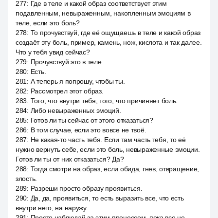
277
:
Где в теле и какой образ соответствует этим
подавленным, невыраженным, накопленным эмоциям в
теле, если это боль?
278
:
То прочувствуй, где её ощущаешь в теле и какой образ
создаёт эту боль, пример, камень, нож, кислота и так далее.
Что у тебя увид сейчас?
279
:
Прочувствуй это в теле.
280
:
Есть.
281
:
А теперь я попрошу, чтобы ты.
282
:
Рассмотрел этот образ.
283
:
Того, что внутри тебя, того, что причиняет боль.
284
:
Либо невыраженных эмоций.
285
:
Готов ли ты сейчас от этого отказаться?
286
:
В том случае, если это вовсе не твоё.
287
:
Не какая-то часть тебя. Если там часть тебя, то её
нужно вернуть себе, если это боль, невыраженные эмоции.
Готов ли ты от них отказаться? Да?
288
:
Тогда смотри на образ, если обида, гнев, отвращение,
злость.
289
:
Разреши просто образу проявиться.
290
:
Да, да, проявиться, то есть выразить все, что есть
внутри него, на наружу.
291
:
Просто наблюдай за этим процессом, пока все не