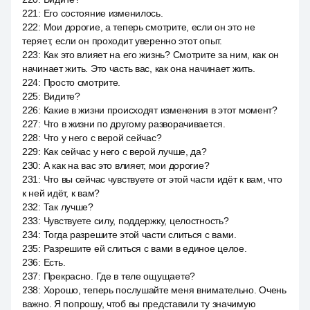
221
:
Его состояние изменилось.
222
:
Мои дорогие, а теперь смотрите, если он это не
теряет, если он проходит уверенно этот опыт.
223
:
Как это влияет на его жизнь? Смотрите за ним, как он
начинает жить. Это часть вас, как она начинает жить.
224
:
Просто смотрите.
225
:
Видите?
226
:
Какие в жизни происходят изменения в этот момент?
227
:
Что в жизни по другому разворачивается.
228
:
Что у него с верой сейчас?
229
:
Как сейчас у него с верой лучше, да?
230
:
А как на вас это влияет, мои дорогие?
231
:
Что вы сейчас чувствуете от этой части идёт к вам, что
к ней идёт, к вам?
232
:
Так лучше?
233
:
Чувствуете силу, поддержку, целостность?
234
:
Тогда разрешите этой части слиться с вами.
235
:
Разрешите ей слиться с вами в единое целое.
236
:
Есть.
237
:
Прекрасно. Где в теле ощущаете?
238
:
Хорошо, теперь послушайте меня внимательно. Очень
важно. Я попрошу, чтоб вы представили ту значимую