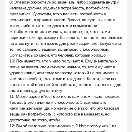
8
:
Эти возможности либо замечать, либо создавать внутри
человека должна родиться потребность, потребность
проявиться. Допустим, что у вас есть потребность в
реализации, в проявленности. Значит, по сути, вы в этом
мире, либо можете создавать эти возможности.
9
:
Либо можете их замечать, наверное, то, что с вами
периодически происходит. Вы видите, что что-то появляется
на этом пути. 2, что важно для реализации, это, безусловно,
то, что связано с вашими талантами, способностями.
Согласитесь со мной, что человек, который хорошо
10
:
Понимает то, что у него получается. Ему значительно
легче развивать свои какие-то навыки, то, что ему идёт в
удовольствие, чем тому человеку, который не понимает, в
чем он способен, талантлив и так далее. Кстати, если вы
хотите с этой практикой поработать, можете выполнить для
этого предыдущую практику.
11
:
Моего видео в YouTube и оно вам в том числе поможет.
Так вот, 2 это таланты и способности. 3 все-таки это
наличие желания, да, но желание считаю, что это базовая
вещь, как потребность, с которого все начинается, но
достаточно ли этого, чтобы
12
:
Вы обязательно реализовались? Нет, потому что 1 из
основных критериев все-таки является время, чтобы