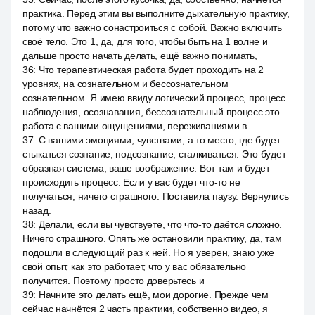
практика. Перед этим вы выполните дыхательную практику,
потому что важно сонастроиться с собой. Важно включить
своё тело. Это 1, да, для того, чтобы быть на 1 волне и
дальше просто начать делать, ещё важно понимать,
36
:
Что терапевтическая работа будет проходить на 2
уровнях, на сознательном и бессознательном
сознательном. Я имею ввиду логический процесс, процесс
наблюдения, осознавания, бессознательный процесс это
работа с вашими ощущениями, переживаниями в
37
:
С вашими эмоциями, чувствами, а то место, где будет
стыкаться сознание, подсознание, сталкиваться. Это будет
образная система, ваше воображение. Вот там и будет
происходить процесс. Если у вас будет что-то не
получаться, ничего страшного. Поставила паузу. Вернулись
назад.
38
:
Делали, если вы чувствуете, что что-то даётся сложно.
Ничего страшного. Опять же остановили практику, да, там
подошли в следующий раз к ней. Но я уверен, знаю уже
свой опыт, как это работает, что у вас обязательно
получится. Поэтому просто доверьтесь и
39
:
Начните это делать ещё, мои дорогие. Прежде чем
сейчас начнётся 2 часть практики, собственно видео, я