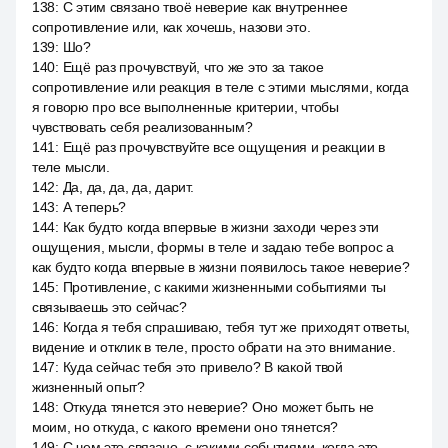
138
:
С этим связано твоё неверие как внутреннее
сопротивление или, как хочешь, назови это.
139
:
Шо?
140
:
Ещё раз прочувствуй, что же это за такое
сопротивление или реакция в теле с этими мыслями, когда
я говорю про все выполненные критерии, чтобы
чувствовать себя реализованным?
141
:
Ещё раз прочувствуйте все ощущения и реакции в
теле мысли.
142
:
Да, да, да, да, дарит.
143
:
А теперь?
144
:
Как будто когда впервые в жизни заходи через эти
ощущения, мысли, формы в теле и задаю тебе вопрос а
как будто когда впервые в жизни появилось такое неверие?
145
:
Противление, с какими жизненными событиями ты
связываешь это сейчас?
146
:
Когда я тебя спрашиваю, тебя тут же приходят ответы,
видение и отклик в теле, просто обрати на это внимание.
147
:
Куда сейчас тебя это привело? В какой твой
жизненный опыт?
148
:
Откуда тянется это неверие? Оно может быть не
моим, но откуда, с какого времени оно тянется?
149
:
С чем это связано, с какими событиями, когда это