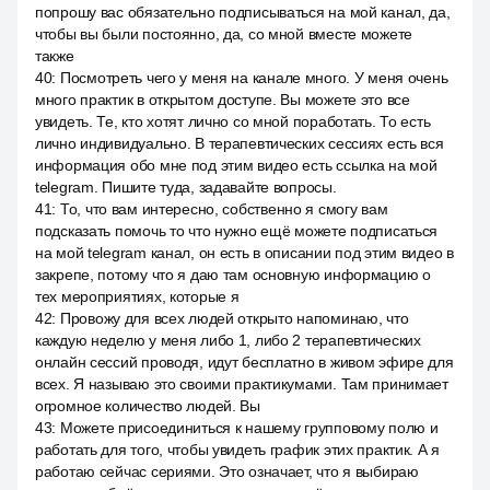
попрошу вас обязательно подписываться на мой канал, да,
чтобы вы были постоянно, да, со мной вместе можете
также
40
:
Посмотреть чего у меня на канале много. У меня очень
много практик в открытом доступе. Вы можете это все
увидеть. Те, кто хотят лично со мной поработать. То есть
лично индивидуально. В терапевтических сессиях есть вся
информация обо мне под этим видео есть ссылка на мой
telegram. Пишите туда, задавайте вопросы.
41
:
То, что вам интересно, собственно я смогу вам
подсказать помочь то что нужно ещё можете подписаться
на мой telegram канал, он есть в описании под этим видео в
закрепе, потому что я даю там основную информацию о
тех мероприятиях, которые я
42
:
Провожу для всех людей открыто напоминаю, что
каждую неделю у меня либо 1, либо 2 терапевтических
онлайн сессий проводя, идут бесплатно в живом эфире для
всех. Я называю это своими практикумами. Там принимает
огромное количество людей. Вы
43
:
Можете присоединиться к нашему групповому полю и
работать для того, чтобы увидеть график этих практик. А я
работаю сейчас сериями. Это означает, что я выбираю