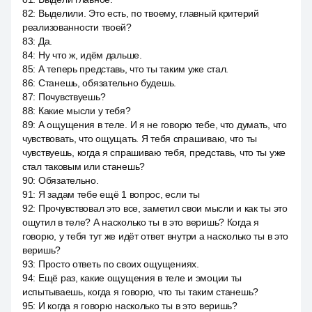
82
:
Выделили. Это есть, по твоему, главный критерий
реализованности твоей?
83
:
Да.
84
:
Ну что ж, идём дальше.
85
:
А теперь представь, что ты таким уже стал.
86
:
Станешь, обязательно будешь.
87
:
Почувствуешь?
88
:
Какие мысли у тебя?
89
:
А ощущения в теле. И я не говорю тебе, что думать, что
чувствовать, что ощущать. Я тебя спрашиваю, что ты
чувствуешь, когда я спрашиваю тебя, представь, что ты уже
стал таковым или станешь?
90
:
Обязательно.
91
:
Я задам тебе ещё 1 вопрос, если ты
92
:
Прочувствовал это все, заметил свои мысли и как ты это
ощутил в теле? А насколько ты в это веришь? Когда я
говорю, у тебя тут же идёт ответ внутри а насколько ты в это
веришь?
93
:
Просто ответь по своих ощущениях.
94
:
Ещё раз, какие ощущения в теле и эмоции ты
испытываешь, когда я говорю, что ты таким станешь?
95
:
И когда я говорю насколько ты в это веришь?