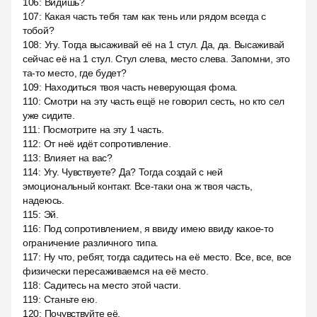
106
:
Видишь?
107
:
Какая часть тебя там как тень или рядом всегда с
тобой?
108
:
Угу. Тогда высаживай её на 1 стул. Да, да. Высаживай
сейчас её на 1 стул. Стул слева, место слева. Запомни, это
та-то место, где будет?
109
:
Находиться твоя часть неверующая фома.
110
:
Смотри на эту часть ещё не говорил сесть, но кто сел
уже сидите.
111
:
Посмотрите на эту 1 часть.
112
:
От неё идёт сопротивление.
113
:
Влияет на вас?
114
:
Угу. Чувствуете? Да? Тогда создай с ней
эмоциональный контакт. Все-таки она ж твоя часть,
надеюсь.
115
:
Эй.
116
:
Под сопротивлением, я ввиду имею ввиду какое-то
ограничение различного типа.
117
:
Ну что, ребят, тогда садитесь на её место. Все, все, все
физически пересаживаемся на её место.
118
:
Садитесь на место этой части.
119
:
Станьте ею.
120
:
Почувствуйте её.