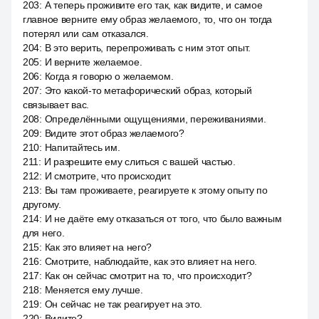
203
:
А теперь проживите его так, как видите, и самое
главное верните ему образ желаемого, то, что он тогда
потерял или сам отказался.
204
:
В это верить, перепроживать с ним этот опыт.
205
:
И верните желаемое.
206
:
Когда я говорю о желаемом.
207
:
Это какой-то метафорический образ, который
связывает вас.
208
:
Определёнными ощущениями, переживаниями.
209
:
Видите этот образ желаемого?
210
:
Напитайтесь им.
211
:
И разрешите ему слиться с вашей частью.
212
:
И смотрите, что происходит.
213
:
Вы там проживаете, реагируете к этому опыту по
другому.
214
:
И не даёте ему отказаться от того, что было важным
для него.
215
:
Как это влияет на него?
216
:
Смотрите, наблюдайте, как это влияет на него.
217
:
Как он сейчас смотрит на то, что происходит?
218
:
Меняется ему лучше.
219
:
Он сейчас не так реагирует на это.
220
:
Видите?