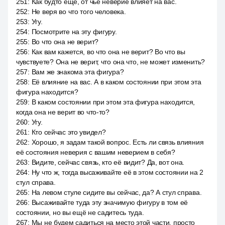
251
:
Как будто ещё, от чьё неверие влияет на вас.
252
:
Не веря во что того человека.
253
:
Угу.
254
:
Посмотрите на эту фигуру.
255
:
Во что она не верит?
256
:
Как вам кажется, во что она не верит? Во что вы
чувствуете? Она не верит, что она что, не может изменить?
257
:
Вам же знакома эта фигура?
258
:
Её влияние на вас. А в каком состоянии при этом эта
фигура находится?
259
:
В каком состоянии при этом эта фигура находится,
когда она не верит во что-то?
260
:
Угу.
261
:
Кто сейчас это увидел?
262
:
Хорошо, я задам такой вопрос. Есть ли связь влияния
её состояния неверия с вашим неверием в себя?
263
:
Видите, сейчас связь, кто её видит? Да, вот она.
264
:
Ну что ж, тогда высаживайте её в этом состоянии на 2
стул справа.
265
:
На левом стуле сидите вы сейчас, да? А стул справа.
266
:
Высаживайте туда эту значимую фигуру в том её
состоянии, но вы ещё не садитесь туда.
267
:
Мы не будем садиться на место этой части, просто