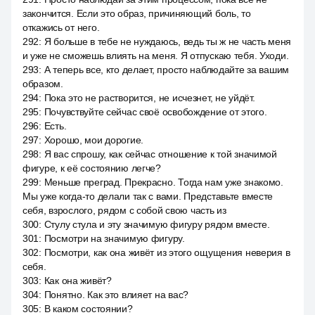
закончится. Если это образ, причиняющий боль, то
откажись от него.
292
:
Я больше в тебе не нуждаюсь, ведь ты ж не часть меня
и уже не сможешь влиять на меня. Я отпускаю тебя. Уходи.
293
:
А теперь все, кто делает, просто наблюдайте за вашим
образом.
294
:
Пока это не растворится, не исчезнет, не уйдёт.
295
:
Почувствуйте сейчас своё освобождение от этого.
296
:
Есть.
297
:
Хорошо, мои дорогие.
298
:
Я вас спрошу, как сейчас отношение к той значимой
фигуре, к её состоянию легче?
299
:
Меньше преград. Прекрасно. Тогда нам уже знакомо.
Мы уже когда-то делали так с вами. Представьте вместе
себя, взрослого, рядом с собой свою часть из
300
:
Стулу стула и эту значимую фигуру рядом вместе.
301
:
Посмотри на значимую фигуру.
302
:
Посмотри, как она живёт из этого ощущения неверия в
себя.
303
:
Как она живёт?
304
:
Понятно. Как это влияет на вас?
305
:
В каком состоянии?