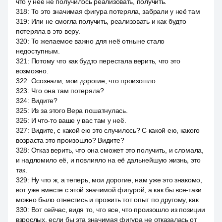
что у неё не получилось реализовать, получить.
318
:
То это значимая фигура потеряла, забрали у неё там
319
:
Или не смогла получить, реализовать и как будто
потеряла в это веру.
320
:
То желаемое важно для неё отныне стало
недоступным.
321
:
Потому что как будто перестала верить, что это
возможно.
322
:
Осознали, мои дорогие, что произошло.
323
:
Что она там потеряла?
324
:
Видите?
325
:
Из за этого Вера пошатнулась.
326
:
И что-то ваше у вас там у неё.
327
:
Видите, с какой ею это случилось? С какой ею, какого
возраста это произошло? Видите?
328
:
Отказ верить, что она сможет это получить, и сломала,
и надломило её, и повлияло на её дальнейшую жизнь, это
так.
329
:
Ну что ж, а теперь, мои дорогие, нам уже это знакомо,
вот уже вместе с этой значимой фигурой, а как бы все-таки
можно было отнестись и прожить тот опыт по другому, как
330
:
Вот сейчас, видя то, что все, что произошло из позиции
взрослых, если бы эта значимая фигура не отказалась от