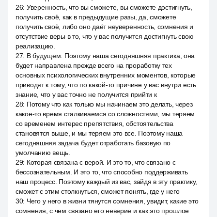
26
:
Уверенность, что вы сможете, вы сможете достигнуть,
получить своё, как в предыдущие разы, да, сможете
получить своё, либо оно даёт неуверенность, сомнения и
отсутствие веры в то, что у вас получится достигнуть свою
реализацию.
27
:
В будущем. Поэтому наша сегодняшняя практика, она
будет направлена прежде всего на проработку тех
основных психологических внутренних моментов, которые
приводят к тому, что по какой-то причине у вас внутри есть
знание, что у вас точно не получится прийти к
28
:
Потому что как только мы начинаем это делать, через
какое-то время сталкиваемся со сложностями, мы теряем
со временем интерес препятствия, обстоятельства
становятся выше, и мы теряем это все. Поэтому наша
сегодняшняя задача будет отработать базовую по
умолчанию вещь.
29
:
Которая связана с верой. И это то, что связано с
бессознательным. И это то, что способно поддерживать
наш процесс. Поэтому каждый из вас, зайдя в эту практику,
сможет с этим столкнуться, сможет понять, где у него
30
:
Чего у него в жизни тянутся сомнения, увидит, какие это
сомнения, с чем связано его неверие и как это прошлое