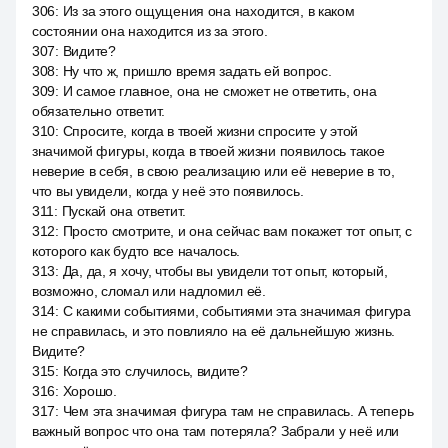
306
:
Из за этого ощущения она находится, в каком
состоянии она находится из за этого.
307
:
Видите?
308
:
Ну что ж, пришло время задать ей вопрос.
309
:
И самое главное, она не сможет не ответить, она
обязательно ответит.
310
:
Спросите, когда в твоей жизни спросите у этой
значимой фигуры, когда в твоей жизни появилось такое
неверие в себя, в свою реализацию или её неверие в то,
что вы увидели, когда у неё это появилось.
311
:
Пускай она ответит.
312
:
Просто смотрите, и она сейчас вам покажет тот опыт, с
которого как будто все началось.
313
:
Да, да, я хочу, чтобы вы увидели тот опыт, который,
возможно, сломал или надломил её.
314
:
С какими событиями, событиями эта значимая фигура
не справилась, и это повлияло на её дальнейшую жизнь.
Видите?
315
:
Когда это случилось, видите?
316
:
Хорошо.
317
:
Чем эта значимая фигура там не справилась. А теперь
важный вопрос что она там потеряла? Забрали у неё или