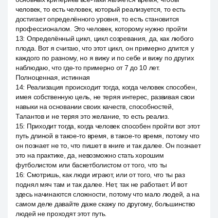
человек, то есть человек, который реализуется, то есть
достигает определённого уровня, то есть становится
профессионалом. Это человек, которому нужно пройти
13
:
Определённый цикл, цикл созревания, да, как любого
плода. Вот я считаю, что этот цикл, он примерно длится у
каждого по разному, но я вижу и по себе и вижу по других
наблюдаю, что где-то примерно от 7 до 10 лет.
Полноценная, истинная
14
:
Реализация происходит тогда, когда человек способен,
имея собственную цель, не теряя интерес, развивая свои
навыки на основании своих качеств, способностей,
Талантов и не теряя это желание, то есть реализ.
15
:
Приходит тогда, когда человек способен пройти вот этот
путь длиной в такое-то время, в такое-то время, потому что
он познает не то, что пишет в книге и так далее. Он познает
это на практике, да, невозможно стать хорошим
футболистом или баскетболистом от того, что ты
16
:
Смотришь, как люди играют, или от того, что ты раз
поднял мяч там и так далее. Нет, так не работает. И вот
здесь начинаются сложности, потому что мало людей, а на
самом деле давайте даже скажу по другому, большинство
людей не проходят этот путь.