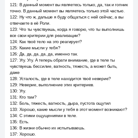
121
:
В данный момент вы являетесь только, да, так и гопник
точно. В данный момент вы являетесь только этой частью.
122
:
Ну что ж, дальше я буду общаться с ней сейчас, а вы
отвечаете в её Роли.
123
:
Что ты чувствуешь, когда я говорю, что ты выполнишь
все свои критерии для реализации?
124
:
Как твоё тело на это реагирует?
125
:
Какие мысли у тебя?
126
:
Да, да, да, да, да, именно так.
127
:
Угу. Угу. А теперь обрати внимание, где в теле ты
чувствуешь бессилие, ватность, тяжесть, а может быть,
даже
128
:
Усталость, где в теле находится твоё неверие?
129
:
Неверие, выполнение этих критериев.
130
:
Угу.
131
:
Кто там?
132
:
Боль, тяжесть, ватность, дыра, пустота ощутил
133
:
Хорошо, какие мысли у тебя в этот момент возникают?
134
:
С этими ощущениями в теле.
135
:
Есть.
136
:
В жизни обычно их испытываешь.
137
:
Хорошо.