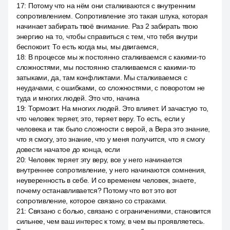
17
:
Потому что на нём они сталкиваются с внутренним
сопротивлением. Сопротивление это такая штука, которая
начинает забирать твоё внимание. Раз 2 забирать твою
энергию на то, чтобы справиться с тем, что тебя внутри
беспокоит. То есть когда мы, мы двигаемся,
18
:
В процессе мы ж постоянно сталкиваемся с какими-то
сложностями, мы постоянно сталкиваемся с какими-то
затыками, да, там конфликтами. Мы сталкиваемся с
неудачами, с ошибками, со сложностями, с поворотом не
туда и многих людей. Это что, начина
19
:
Тормозит. На многих людей. Это влияет. И зачастую то,
что человек теряет, это, теряет веру. То есть, если у
человека и так было сложности с верой, а Вера это знание,
что я смогу, это знание, что у меня получится, что я смогу
довести начатое до конца, если
20
:
Человек теряет эту веру, все у него начинается
внутреннее сопротивление, у него начинаются сомнения,
неуверенность в себе. И со временем человек, знаете,
почему останавливается? Потому что вот это вот
сопротивление, которое связано со страхами.
21
:
Связано с болью, связано с ограничениями, становится
сильнее, чем ваш интерес к тому, в чем вы проявляетесь.