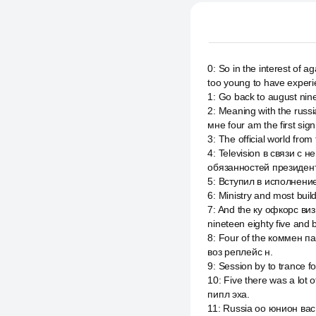
0
:
So in the interest of 
too young to have experi
1
:
Go back to august nine
2
:
Meaning with the russ
мне four am the first si
3
:
The official world fro
4
:
Television в связи 
обязанностей президент
5
:
Вступил в исполнение
6
:
Ministry and most buil
7
:
And the ку офкорс виз
nineteen eighty five and b
8
:
Four of the коммен па
воз реплейс н.
9
:
Session by to trance 
10
:
Five there was a lot 
пипл эха.
11
:
Russia оо юнион вас