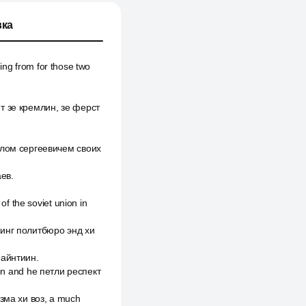
ка
ing from for those two
ит зе кремлин, зе ферст
илом сергеевичем своих
ев.
 the soviet union in
джинг политбюро энд хи
Найнтиин.
ion and he петли респект
зма хи воз, а much