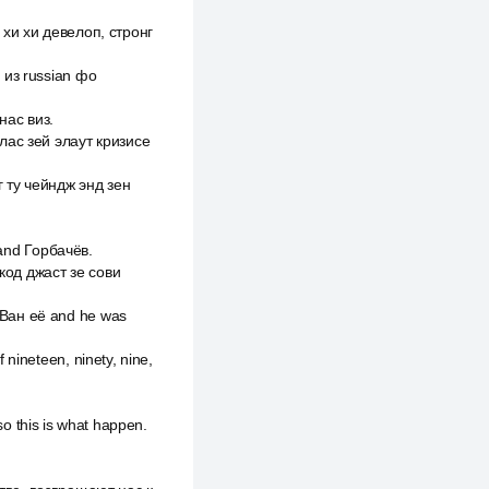
 хи хи девелоп, стронг
 из russian фо
нас виз.
тлас зей элаут кризисе
инг ту чейндж энд зен
 and Горбачёв.
код джаст зе сови
 Ван её and he was
nineteen, ninety, nine,
 so this is what happen.