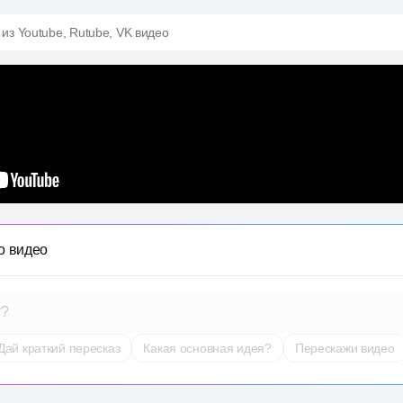
 из Youtube, Rutube, VK видео
о видео
т?
Дай краткий пересказ
Какая основная идея?
Перескажи видео