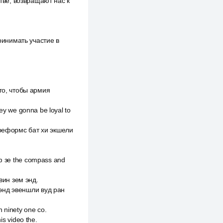
ве, возвращают нас к
инимать участие в
го, чтобы армия
hey we gonna be loyal to
 реформс бат хи экшели
оф зе the compass and
вин зем энд.
 энд эвеншли вуд ран
n ninety one со.
is video the.