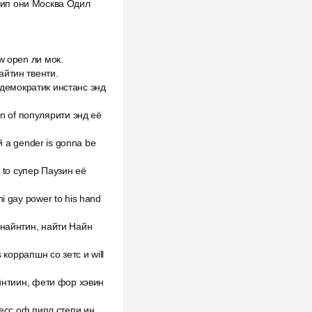
кл шип они Москва Одил
ow open ли мок.
айтин твенти.
is демократик инстанс энд
n of популярити энд её
ей а gender is gonna be
t to супер Паузин её
hi gay power to his hand
, найнтин, найти Найн
s коррапшн со зетс и will
найнтиин, фети фор хэвин
гресс оф пипл степи ин