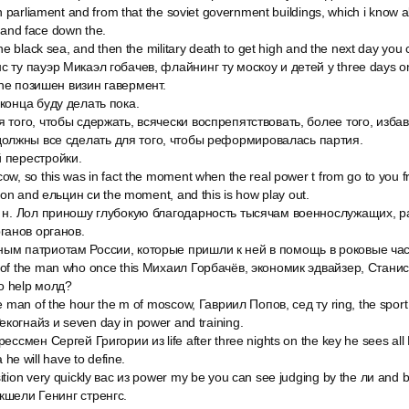
an parliament and from that the soviet government buildings, which i know 
 and face down the.
The black sea, and then the military death to get high and the next day you
 ту пауэр Микаэл гобачев, флайнинг ту москоу и детей у three days on
ene позишен визин гавермент.
 конца буду делать пока.
 того, чтобы сдержать, всячески воспрепятствовать, более того, избави
олжны все сделать для того, чтобы реформировалась партия.
 перестройки.
w, so this was in fact the moment when the real power t from go to you f
nion and ельцин си the moment, and this is how play out.
le н. Лол приношу глубокую благодарность тысячам военнослужащих, 
ганов органов.
ным патриотам России, которые пришли к ней в помощь в роковые ча
 of the man who once this Михаил Горбачёв, экономик эдвайзер, Стан
o help молд?
e man of the hour the m of moscow, Гавриил Попов, сед ту ring, the sport 
когнайз и seven day in power and training.
ессмен Сергей Григории из life after three nights on the key he sees all Б
а he will have to define.
tion very quickly вас из power my be you can see judging by the ли and by
кшели Генинг стренгс.