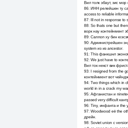
Вил толк эбаут, зис мор 
86
:
ИНН релейшен ту сам
access to reliable inform
87
:
Ill not in response 
88
:
So thats one but the
ворк нау контейнмент э
89
:
Cannon ху бин юэсэм 
90
:
Администрейшен энд хи
system из из ancestor.
91
:
This фанкшнл экономии
92
:
We just have to конт
Вил ток некст вик фрист
93
:
I resigned from the 
контейнмент вот чейндж
94
:
Two things which in 
world in in a crack my wa
95
:
Афганистан и ninetee
passed very difficult кан
96
:
Tiny, инфанта и the y
97
:
Woodwood её the oth
дрейн.
98
:
Soviet union с versi