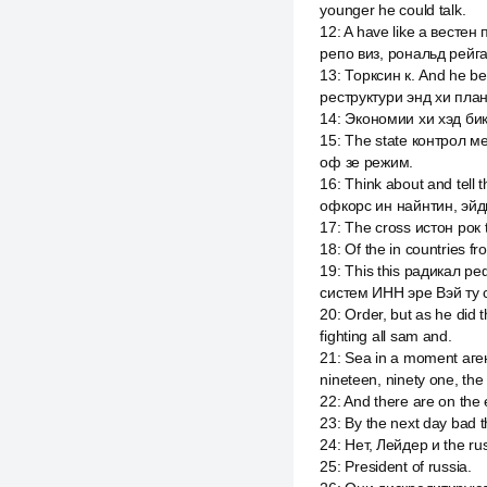
younger he could talk.
12
:
A have like a вестен
репо виз, рональд рейга
13
:
Торксин к. And he be
реструктури энд хи план 
14
:
Экономии хи хэд бика
15
:
The state контрол ме
оф зе режим.
16
:
Think about and tell t
офкорс ин найнтин, эйд
17
:
The cross истон рок th
18
:
Of the in countries f
19
:
This this радикал р
систем ИНН эре Вэй ту 
20
:
Order, but as he di
fighting all sam and.
21
:
Sea in a moment агент
nineteen, ninety one, the 
22
:
And there are on the 
23
:
By the next day bad th
24
:
Нет, Лейдер и the rus
25
:
President of russia.