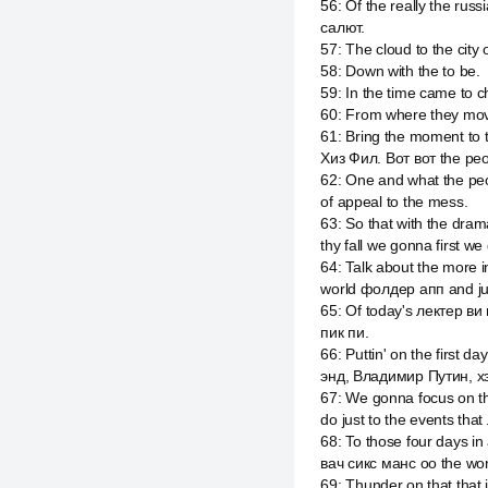
56
:
Of the really the rus
салют.
57
:
The cloud to the city
58
:
Down with the to be.
59
:
In the time came to 
60
:
From where they move
61
:
Bring the moment to t
Хиз Фил. Вот вот the peo
62
:
One and what the pe
of appeal to the mess.
63
:
So that with the dram
thy fall we gonna first w
64
:
Talk about the more i
world фолдер апп and jus
65
:
Of today's лектер ви
пик пи.
66
:
Puttin' on the first
энд, Владимир Путин, хэ
67
:
We gonna focus on the
do just to the events tha
68
:
To those four days i
вач сикс манс оо the wo
69
:
Thunder on that that