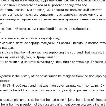
 союз перед всем миром, подрывая наш престиж в мировом сообщест
 изоляции Советского союза от мирового сообщества все.
 объявить незаконным пришедший к власти так называемый комитет.
ъявляем незаконными все решения и распоряжения этого комитета.
ослужащим с призывом проявить высокую гражданственность и не пр
е.
 требований призываем к всеобщей бессрочной забастовке.
?
зать, что все, кто носит военную форму,
рмальное, честное сердце гражданина России, никогда не позволит то
о народа.
ndicate that the military with not supporting the cup, and, that instead, t
ин хэд, хим селф, бин, э. Традишинал.
ин севенти энд найнтин эйти энд дениши бин э споттер оф. Гобачев,
идент и in the history of the soviet union he resigned from the полипро 
онстане.
п ИНН ИНН горбача а and that was then petey сигнификант конфликт бит
y event he he left the компартии эту конститу селф эс рашен политишен
 russian parliament, so he had he had н inn in june, he in june of ninetee
e hi hair не president of the russian parliament соу хи энд зис в the in th