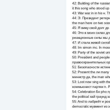
42
:
Building of the russi
it this song who stood up
43
:
War war in in his н. 
44
:
Э. Президент ретернс
the man here on two sc
45
:
Я вижу свой долг до
46
:
Это в моих силах для
реакционные силы мы д
47
:
И стала живой силой
48
:
Im simon mc. In mosco
49
:
Party of the soviet u
50
:
President and peop
правоохранительных ор
51
:
Безопасности истин
52
:
Present the ли many
министр да, the man wh
53
:
Lost now sing with th
коммьюнист партии n. Ре
54
:
Celebration Бо pho пр
the political хай граунд з
55
:
And to лабрейт и posi
democratic мувмент из э