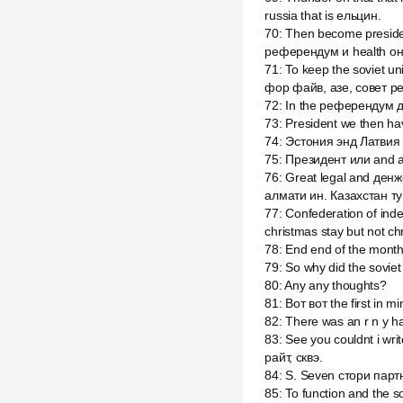
russia that is ельцин.
70
:
Then become presiden
референдум и health он
71
:
To keep the soviet un
фор файв, азе, совет р
72
:
In the референдум дж
73
:
President we then ha
74
:
Эстония энд Латвия 
75
:
Президент или and ag
76
:
Great legal and де
алмати ин. Казахстан т
77
:
Confederation of ind
christmas stay but not c
78
:
End end of the month 
79
:
So why did the sovie
80
:
Any any thoughts?
81
:
Вот вот the first in 
82
:
There was an r n y h
83
:
See you couldnt i wr
райт, сквэ.
84
:
S. Seven стори партн
85
:
To function and the 