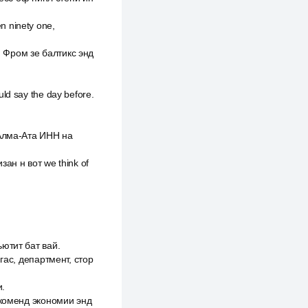
n ninety one,
т, Фром зе балтикс энд
ld say the day before.
 Алма-Ата ИНН на
зан н вот we think of
ьютит бат вай.
игас, департмент, стор
и.
е коменд экономии энд