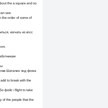
about the a square and so
 can see.
 the order of some of
ться, изгнать из кпсс
rom.
работникам
сы.
ислав Шаталин энд фома
add to break with the
о фейс i flight to take
 of the people that the