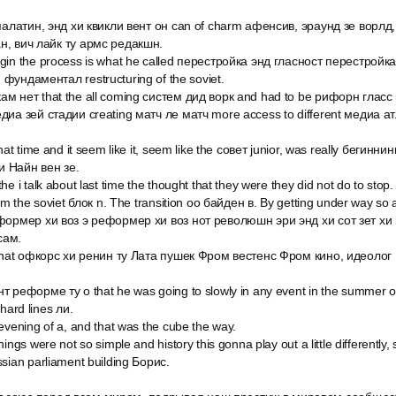
 палатин, энд хи квикли вент он can of charm афенсив, эраунд зе ворлд,
н, вич лайк ту армс редакшн.
gin the process is what he called перестройка энд гласност перестройка
фундаментал restructuring of the soviet.
м нет that the all coming систем дид ворк and had to be рифорн гласс 
диа зей стадии creating матч ле матч more access to different медиа а
hat time and it seem like it, seem like the совет junior, was really бегинн
и Найн вен зе.
e i talk about last time the thought that they were they did not do to stop.
rom the soviet блок n. The transition оо байден в. By getting under way so
еформер хи воз э реформер хи воз нот революшн эри энд хи сот зет хи 
сам.
d that офкорс хи ренин ту Лата пушек Фром вестенс Фром кино, идеолог
 реформе ту о that he was going to slowly in any event in the summer of 
hard lines ли.
evening of a, and that was the cube the way.
ings were not so simple and history this gonna play out a little differently,
sian parliament building Борис.