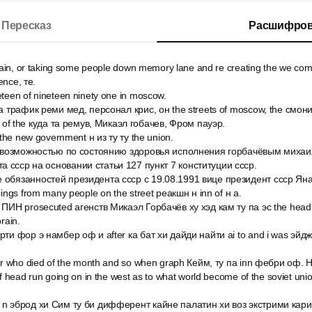
Пересказ
Расшифров
again, or taking some people down memory lane and re creating the we com
ence, те.
teen of nineteen ninety one in moscow.
ia трафик реми мед, персонал крис, он the streets of moscow, the смон
gn of the куда та ремув, Микаэл гобачев, Фром пауэр.
m the new government н из ту ту the union.
с невозможностью по состоянию здоровья исполнения горбачёвым миха
а ссср на основании статьи 127 пункт 7 конституции ссср.
 обязанностей президента ссср с 19.08.1991 вице президент ссср Яна
dings from many people on the street реакшн н inn of н а.
 ПИН prosecuted агенств Микаэл Горбачёв ху хэд кам ту па эс the head of
rain.
рти фор э намбер оф и after ка бат хи дайди найти ai to and i was эй
for who died of the month and so when graph Кейм, ту па inn фебри оф. 
of head run going on in the west as to what world become of the soviet un
 n эброд хи Сим ту би дифферент кайне палатин хи воз экстрими кари