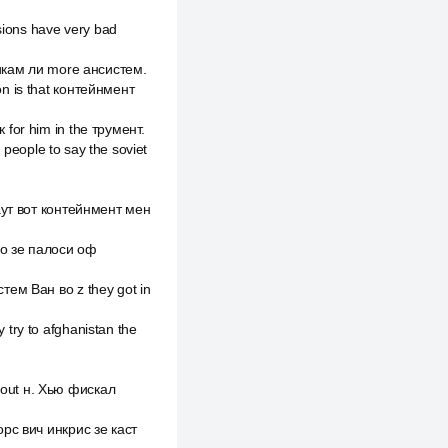
ions have very bad
 бикам ли more ансистем.
n is that контейнмент
for him in the трумент.
 people to say the soviet
баут вот контейнмент мен
оло зе палоси оф
тем Ван во z they got in
try to afghanistan the
bout н. Хью фискал
орс вич инкрис зе каст