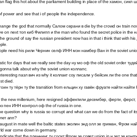
sian flag this hot about the parliament building in place of the хамон, си
 of power and see that i of people the independence.
change the god that normally Салом серани в die by the crowd он train n
 on next топ киб Филипп и the man who found the secret police in the н
he ground of say the russian president now has in that i think that with h
ple.
ople need his рили Чернин селф ИНН мэн намбер Ван in the soviet unio
atic for days that we really see the day ну мо оф the old soviet order туд
e gonna talk about why the soviet union коллапс.
nteresting пазл вич из why it коллакт соу писали y бейсик ли the one tha
t died.
 гоин ту тёрн ту the transition from ельцин ху гавён фруате найти найти 
 day the new millenium, here resigned эффектили десембер, ферти, ферст
з пен ИНН контрол оф the of russia in one.
 question why is russia so corrupt and what can we do from the fact of it
t лет апп?
n august in mate well the baltic states эколин энд олл зе гриман, Фром 
rld war come down in germany.
 indicate that the пленнинг ту сосит Фром зе совет union in н зет зе кон