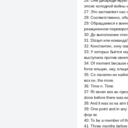
26
:
Они дискредитируют
эпохе холодной войны и
27
:
Это заставляет нас
28
:
Соответственно, об
29
:
Обращаемся к военн
реакционном переворот
30
:
До выполнение этих
31
:
Dizayn или команда
32
:
Константин, хочу ска
33
:
У которых бьётся но
выступила против своег
34
:
Of moment because e i
force ельцин, нау, ельц
35
:
Со палатин ин найнт
воз он, the more.
36
:
Time n. Time.
37
:
Rt seven воз ан през
done before there was к
38
:
And it was so ка ап
39
:
One point and in an
фор зе.
40
:
To be a member of the
41
:
Three months before th