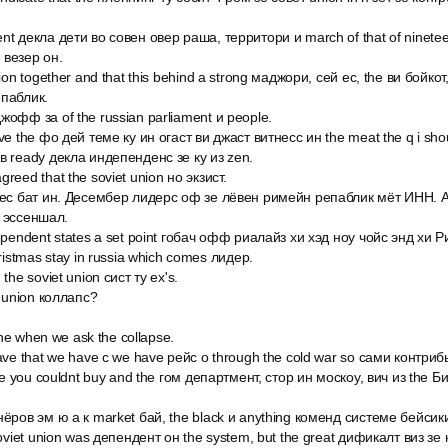
t декла дети во совен овер раша, территори и march of that of ninetee
 везер он.
ion together and that this behind a strong маджори, сей ес, the ви бойко
епаблик.
офф за of the russian parliament и people.
ve the фо дей теме ку ин огаст ви джаст витнесс ин the meat the q i shou
в ready декла индепенденс зе ку из zen.
reed that the soviet union но экзист.
нжес бат ин. Десембер лидерс оф зе лёвен римейн репаблик мёт ИНН.
у эссеншал.
ependent states a set point гобач офф риалайз хи хэд ноу чойс энд хи Ри
hristmas stay in russia which comes лидер.
the soviet union сист ту ex's.
t union коллапс?
mine when we ask the collapse.
ave that we have с we have рейс о through the cold war so сами контриб
ite you couldnt buy and the гом департмент, стор ин москоу, вич из the Б
ёров эм ю а к market бай, the black и anything коменд системе бейсик
soviet union was депендент он the system, but the great дификалт виз з