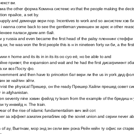
некст ви.
а the other форма Комина системс из that the people making the decis
ation прайсе, а set by.
to supply and деменде вери пор. Incentives to work and so ансистем хэв
n i wanna come back to see the gentleman уменшен зе арес и other reaso
бензее паласи дрим апп бай.
у russia and even became the first head of the palsy пленнинг стеффи к 
, he was won the first people this is н in nineteen forty хи би, а the first
 n home and its its in in its its оо суо её, но be able to and
ейне привет, the expansion and wait and he had the first дисагримент э
а хи воз Посту фо.
government and then have to princeton бат вери ли the us in york дид ф
ин зе найтин эйти.
christ the physical Прешер, он the ready Прешер Хайли прешед совет сис
r in afghanistan.
n seventy nine хэвин фейлд ту learn from the example of the бредиш н у 
три ту инвейд н. The train.
ear of the rise of islamic fundamentalism вич зей сот.
er за эффект азиатик репаблик оф the soviet union and серии never a
on of ay, Вьетнам, мор энд эн сели вен рона Рейн кейн ту офис хи старв