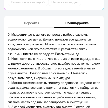
Какая основная идея?
Перескажи видео
Пересказ
Расшифровка
0
:
Мы дошли до главного вопроса в выборе системы
водоочистки, до денег. Деньги, денежки всегда хочется
вкладывать их разумно. Можно ли сэкономить на системе
водоочистки или это фантастика и результаты такой
экономии никого не порадуют. Рассмотрим, да.
1
:
Итак, если вы считаете, что система очистки воды для вас
слишком дорогое удовольствие, давайте посмотрим, на чем
можно сэкономить. В общем, то есть здесь некий элемент
случайности. Повезло вам со скважиной. Оказались
результаты вводы хорошими, значит, ура.
2
:
Можно скомплектовать систему подешевле, но даже если
вода подвела, все равно варианты сэкономить найдутся во
первых, установить систему можно по частям начать с
обезжелезивания и постепенно добавлять новые секции,
главное место под них запланировать в конструкции.
3
:
2 способ удешевить систему это вместо 2 ступеней