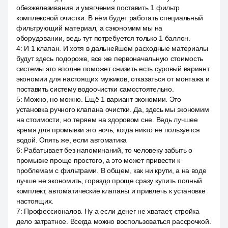
обезжелезивания и умягчения поставить 1 фильтр
комплексной очистки. В нём будет работать специальный
фильтрующий материал, а сэкономим мы на
оборудовании, ведь тут потребуется только 1 баллон.
4
:
И 1 клапан. И хотя в дальнейшем расходные материалы
будут здесь подороже, все же первоначальную стоимость
системы это вполне поможет снизить есть суровый вариант
экономии для настоящих мужиков, отказаться от монтажа и
поставить систему водоочистки самостоятельно.
5
:
Можно, но можно. Ещё 1 вариант экономии. Это
установка ручного клапана очистки. Да, здесь мы экономим
на стоимости, но теряем на здоровом сне. Ведь лучшее
время для промывки это ночь, когда никто не пользуется
водой. Опять же, если автоматика
6
:
Рабатывает без напоминаний, то человеку забыть о
промывке проще простого, а это может привести к
проблемам с фильтрами. В общем, как ни крути, а на воде
лучше не экономить, гораздо проще сразу купить полный
комплект, автоматические клапаны и привлечь к установке
настоящих.
7
:
Профессионалов. Ну а если денег не хватает, стройка
дело затратное. Всегда можно воспользоваться рассрочкой.