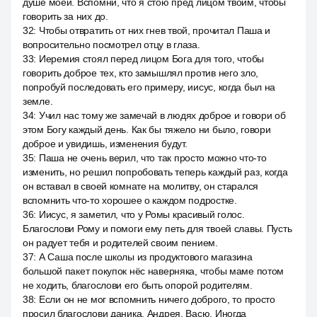
душе моей. Вспомни, что я стою пред лицом твоим, чтобы
говорить за них до.
32
:
Чтобы отвратить от них гнев твой, прочитал Паша и
вопросительно посмотрел отцу в глаза.
33
:
Иеремия стоял перед лицом Бога для того, чтобы
говорить доброе тех, кто замышлял против него зло,
попробуй последовать его примеру, иисус, когда был на
земле.
34
:
Учил нас тому же замечай в людях доброе и говори об
этом Богу каждый день. Как бы тяжело ни было, говори
доброе и увидишь, изменения будут.
35
:
Паша не очень верил, что так просто можно что-то
изменить, но решил попробовать теперь каждый раз, когда
он вставал в своей комнате на молитву, он старался
вспомнить что-то хорошее о каждом подростке.
36
:
Иисус, я заметил, что у Ромы красивый голос.
Благослови Рому и помоги ему петь для твоей славы. Пусть
он радует тебя и родителей своим пением.
37
:
А Саша после школы из продуктового магазина
большой пакет покупок нёс наверняка, чтобы маме потом
не ходить, благослови его быть опорой родителям.
38
:
Если он не мог вспомнить ничего доброго, то просто
просил благослови даника, Андрея, Васю. Иногда