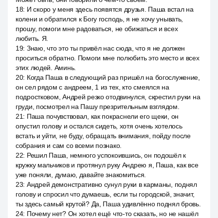
18
:
И скоро у меня здесь появятся друзья. Паша встал на
колени и обратился к Богу господь, я не хочу унывать,
прошу, помоги мне радоваться, не обижаться и всех
любить. Я.
19
:
Знаю, что это ты привёл нас сюда, что я не должен
проситься обратно. Помоги мне полюбить это место и всех
этих людей. Аминь.
20
:
Когда Паша в следующий раз пришёл на богослужение,
он сел рядом с андреем, 1 из тех, кто смеялся на
подростковом, Андрей резко отодвинулся, скрестил руки на
груди, посмотрел на Пашу презрительным взглядом.
21
:
Паша почувствовал, как покраснели его щеки, он
опустил голову и остался сидеть, хотя очень хотелось
встать и уйти, не буду, обращать внимания, пойду после
собрания и сам со всеми познако.
22
:
Решил Паша, немного успокоившись, он подошёл к
кружку мальчиков и протянул руку Андрею я, Паша, как все
уже поняли, думаю, давайте знакомиться.
23
:
Андрей демонстративно сунул руки в карманы, поднял
голову и спросил что думаешь, если ты городской, значит,
ты здесь самый крутой? Да, Паша удивлённо поднял бровь.
24
:
Почему нет? Он хотел ещё что-то сказать, но не нашёл