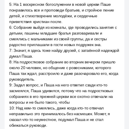
5
:
На 1 воскресном богослужении в новой церкви Паше
понравилось все и проповеди братьев, и стройное пение
детей, и стихотворение молодёжи, и сердечные
приветствия христиан после.
6
:
Собрание выйдя из комнаты, где проводились занятия с
детьми, пашины младшие братья разговаривали и
смеялись с мальчиками из своей группы, да и сестры
радостно приглашали в гости новых подружек зна.
7
:
Значит, я здесь тоже найду друзей, с затаённой надеждой
думал Паша.
8
:
На подростковое собрание во вторник вечером пришло
около 20 человек, но общение с ровесниками, которого
Паша так ждал, расстроило и даже разочаровало его, когда
руководитель.
9
:
Задал вопрос, и Паша на него ответил сзади кто-то
засмеялся, Паша удивился, потому что на подростковых
собраниях в его прежней церкви все охотно отвечали на
вопросы и не было такого, чтобы
10
:
Над кем-то смеялись, даже когда кто-то отвечал
неправильно это принималось без насмешек. Может, я
сказал что-то неуместное, подумал Паша и не стал
обижаться руководи.