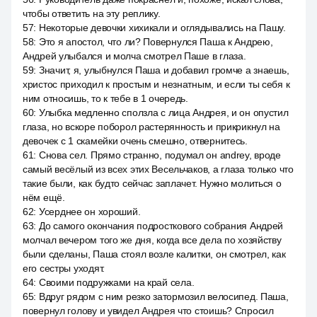
чтобы ответить на эту реплику.
57
:
Некоторые девочки хихикали и оглядывались на Пашу.
58
:
Это я апостол, что ли? Повернулся Паша к Андрею,
Андрей улыбался и молча смотрел Паше в глаза.
59
:
Значит, я, улыбнулся Паша и добавил громче а знаешь,
христос приходил к простым и незнатным, и если ты себя к
ним относишь, то к тебе в 1 очередь.
60
:
Улыбка медленно сползла с лица Андрея, и он опустил
глаза, но вскоре поборол растерянность и прикрикнул на
девочек с 1 скамейки очень смешно, отвернитесь.
61
:
Снова сел. Прямо странно, подумал он andrey, вроде
самый весёлый из всех этих Весельчаков, а глаза только что
такие были, как будто сейчас заплачет. Нужно молиться о
нём ещё.
62
:
Усерднее он хороший.
63
:
До самого окончания подросткового собрания Андрей
молчал вечером того же дня, когда все дела по хозяйству
были сделаны, Паша стоял возле калитки, он смотрел, как
его сестры уходят.
64
:
Своими подружками на край села.
65
:
Вдруг рядом с ним резко затормозил велосипед. Паша,
повернул голову и увидел Андрея что стоишь? Спросил