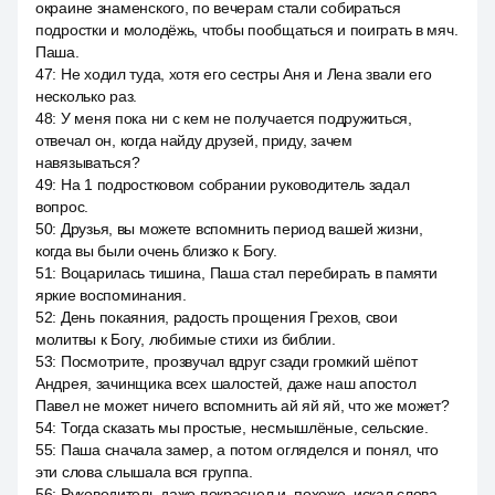
окраине знаменского, по вечерам стали собираться
подростки и молодёжь, чтобы пообщаться и поиграть в мяч.
Паша.
47
:
Не ходил туда, хотя его сестры Аня и Лена звали его
несколько раз.
48
:
У меня пока ни с кем не получается подружиться,
отвечал он, когда найду друзей, приду, зачем
навязываться?
49
:
На 1 подростковом собрании руководитель задал
вопрос.
50
:
Друзья, вы можете вспомнить период вашей жизни,
когда вы были очень близко к Богу.
51
:
Воцарилась тишина, Паша стал перебирать в памяти
яркие воспоминания.
52
:
День покаяния, радость прощения Грехов, свои
молитвы к Богу, любимые стихи из библии.
53
:
Посмотрите, прозвучал вдруг сзади громкий шёпот
Андрея, зачинщика всех шалостей, даже наш апостол
Павел не может ничего вспомнить ай яй яй, что же может?
54
:
Тогда сказать мы простые, несмышлёные, сельские.
55
:
Паша сначала замер, а потом огляделся и понял, что
эти слова слышала вся группа.
56
:
Руководитель даже покраснел и, похоже, искал слова,