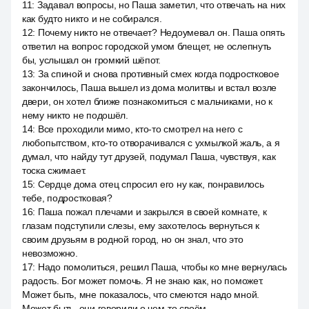
11
:
Задавал вопросы, но Паша заметил, что отвечать на них
как будто никто и не собирался.
12
:
Почему никто не отвечает? Недоумевал он. Паша опять
ответил на вопрос городской умом блещет, не ослепнуть
бы, услышал он громкий шёпот.
13
:
За спиной и снова противный смех когда подростковое
закончилось, Паша вышел из дома молитвы и встал возле
двери, он хотел ближе познакомиться с мальчиками, но к
нему никто не подошёл.
14
:
Все проходили мимо, кто-то смотрел на него с
любопытством, кто-то отворачивался с ухмылкой жаль, а я
думал, что найду тут друзей, подумал Паша, чувствуя, как
тоска сжимает.
15
:
Сердце дома отец спросил его ну как, понравилось
тебе, подростковая?
16
:
Паша пожал плечами и закрылся в своей комнате, к
глазам подступили слезы, ему захотелось вернуться к
своим друзьям в родной город, но он знал, что это
невозможно.
17
:
Надо помолиться, решил Паша, чтобы ко мне вернулась
радость. Бог может помочь. Я не знаю как, но поможет.
Может быть, мне показалось, что смеются надо мной.
Может быть, они говорили о чем-то своём.