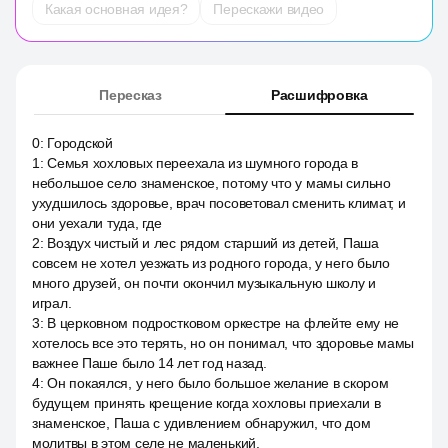
Какая основная идея?
Перескажи видео
Пересказ
Расшифровка
0
:
Городской
1
:
Семья хохловых переехала из шумного города в
небольшое село знаменское, потому что у мамы сильно
ухудшилось здоровье, врач посоветовал сменить климат, и
они уехали туда, где
2
:
Воздух чистый и лес рядом старший из детей, Паша
совсем не хотел уезжать из родного города, у него было
много друзей, он почти окончил музыкальную школу и
играл.
3
:
В церковном подростковом оркестре на флейте ему не
хотелось все это терять, но он понимал, что здоровье мамы
важнее Паше было 14 лет год назад.
4
:
Он покаялся, у него было большое желание в скором
будущем принять крещение когда хохловы приехали в
знаменское, Паша с удивлением обнаружил, что дом
молитвы в этом селе не маленький.