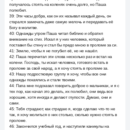
получалось стоять на коленях очень долго, но Паша
полюбил.
39
:
Эти часы добра, как он их называл каждый день, он
старался замечать даже самую мелочь и передавать её
Богу в молитве.
40
:
Однажды утром Паша читал библию и обратил
внимание на стих. Искал я у них человека, который
поставил бы стену и стал бы предо мною в проломе за си.
41
:
Землю, чтобы я не погубил её, но не нашёл.
42
:
Паша перечитал эти слова несколько раз и встал на
колени. Господь, ты искал человека, готового встать в
проломе за свой народ, а я хочу стоять в проломе за.
43
:
Нашу подростковую группу я хочу, чтобы все они
однажды покаялись и стали твоими.
44
:
Папа мне подсказал говорить доброе о мальчиках, и я с
тех пор, как начал это делать, их полюбил, они ведь все
хорошие, хотя иногда и делают глупости. Думаю, они и
сами.
45
:
Тебя страдают, как страдаю я, когда сделаю что-то не
так, я хочу молиться о них столько, сколько нужно стоять в
проломе.
46
:
Закончился учебный год, и наступили каникулы на