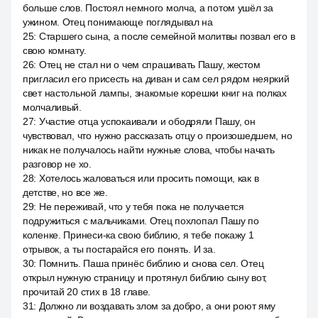
больше слов. Постоял немного молча, а потом ушёл за
ужином. Отец понимающе поглядывал на
25
:
Старшего сына, а после семейной молитвы позвал его в
свою комнату.
26
:
Отец не стал ни о чем спрашивать Пашу, жестом
пригласил его присесть на диван и сам сел рядом неяркий
свет настольной лампы, знакомые корешки книг на полках
молчаливый.
27
:
Участие отца успокаивали и ободряли Пашу, он
чувствовал, что нужно рассказать отцу о произошедшем, но
никак не получалось найти нужные слова, чтобы начать
разговор не хо.
28
:
Хотелось жаловаться или просить помощи, как в
детстве, но все же.
29
:
Не переживай, что у тебя пока не получается
подружиться с мальчиками. Отец похлопал Пашу по
коленке. Принеси-ка свою библию, я тебе покажу 1
отрывок, а ты постарайся его понять. И за.
30
:
Помнить. Паша принёс библию и снова сел. Отец
открыл нужную страницу и протянул библию сыну вот,
прочитай 20 стих в 18 главе.
31
:
Должно ли воздавать злом за добро, а они роют яму