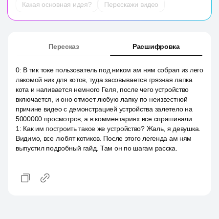
Какая основная идея?
Перескажи видео
Пересказ
Расшифровка
0
:
В тик токе пользователь под ником ам ням собрал из лего
лакомой ник для котов, туда засовывается грязная лапка
кота и наливается немного Геля, после чего устройство
включается, и оно отмоет любую лапку по неизвестной
причине видео с демонстрацией устройства залетело на
5000000 просмотров, а в комментариях все спрашивали.
1
:
Как им построить такое же устройство? Жаль, я девушка.
Видимо, все любят котиков. После этого легенда ам ням
выпустил подробный гайд. Там он по шагам расска.