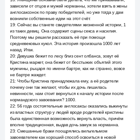
зависели от отцов и мужей норманны, хотели взять в жены
англосаксонок по праву победителей, но уже тогда у дам
возникли собственные идеи на этот счёт.
19
:
Сейчас вы станете свидетелями жизненной истории, 1
из таких девиц. Она содержит сцены секса и насилия.
Поэтому мы решили рассказать её при помощи
средневековых кукол. Эта история произошла 1000 лет
назад. Итак.
20
:
Девушка бежит по лесу близ сент олбанса, зовут её
Кристина маркет, она бежит от бесстыжих объятий этого
мужчины, рыцаря по имени бартре, как ни странно, вовсе
не бартре жаждет.
21
:
Чтобы Кристина принадлежала ему, а её родители
почему они так желают, чтобы их дочь лишилась
невинности, нам стоит вернуться к началу истории после
нормандского завоевания? 1000.
22
:
56 года состоятельные англосаксы оказались выкинуты
из властных структур у людей вроде родителей кристины
была единственная возможность вернуть власть, причём
вполне традиционная, выдав дочь замуж за норманна.
23
:
Смешанные браки поощрялись вильгельмом
завоевателем как хороший способ освоиться в новой