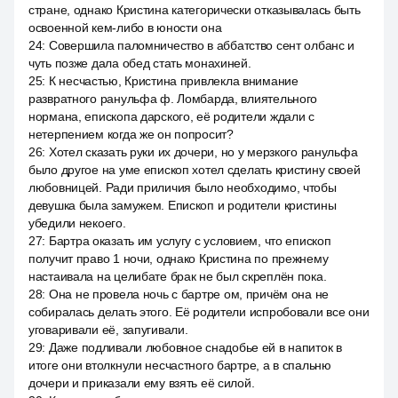
стране, однако Кристина категорически отказывалась быть
освоенной кем-либо в юности она
24
:
Совершила паломничество в аббатство сент олбанс и
чуть позже дала обед стать монахиней.
25
:
К несчастью, Кристина привлекла внимание
развратного ранульфа ф. Ломбарда, влиятельного
нормана, епископа дарского, её родители ждали с
нетерпением когда же он попросит?
26
:
Хотел сказать руки их дочери, но у мерзкого ранульфа
было другое на уме епископ хотел сделать кристину своей
любовницей. Ради приличия было необходимо, чтобы
девушка была замужем. Епископ и родители кристины
убедили некоего.
27
:
Бартра оказать им услугу с условием, что епископ
получит право 1 ночи, однако Кристина по прежнему
настаивала на целибате брак не был скреплён пока.
28
:
Она не провела ночь с бартре ом, причём она не
собиралась делать этого. Её родители испробовали все они
уговаривали её, запугивали.
29
:
Даже подливали любовное снадобье ей в напиток в
итоге они втолкнули несчастного бартре, а в спальню
дочери и приказали ему взять её силой.