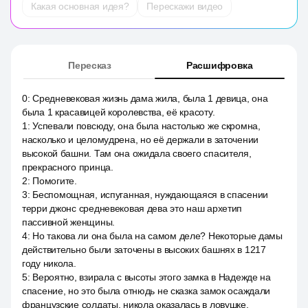
Какая основная идея?
Перескажи видео
Пересказ
Расшифровка
0
:
Средневековая жизнь дама жила, была 1 девица, она
была 1 красавицей королевства, её красоту.
1
:
Успевали повсюду, она была настолько же скромна,
насколько и целомудрена, но её держали в заточении
высокой башни. Там она ожидала своего спасителя,
прекрасного принца.
2
:
Помогите.
3
:
Беспомощная, испуганная, нуждающаяся в спасении
терри джонс средневековая дева это наш архетип
пассивной женщины.
4
:
Но такова ли она была на самом деле? Некоторые дамы
действительно были заточены в высоких башнях в 1217
году никола.
5
:
Вероятно, взирала с высоты этого замка в Надежде на
спасение, но это была отнюдь не сказка замок осаждали
французские солдаты, никола оказалась в ловушке.