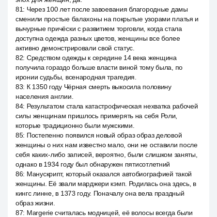
81
:
Через 100 лет после завоевания благородные дамы
сменили простые балахоны на покрытые узорами платья и
вычурные причёски с развитием торговли, когда стала
доступна одежда разных цветов, женщины все более
активно демонстрировали свой статус.
82
:
Средством одежды к середине 14 века женщина
получила гораздо больше власти виной тому была, по
иронии судьбы, всенародная трагедия.
83
:
К 1350 году Чёрная смерть выкосила половину
населения англии.
84
:
Результатом стала катастрофическая нехватка рабочей
силы женщинам пришлось примерять на себя Роли,
которые традиционно были мужскими.
85
:
Постепенно появился новый образ образ деловой
женщины о них нам известно мало, они не оставили после
себя каких-либо записей, вероятно, были слишком заняты,
однако в 1934 году был обнаружен пятисотлетний
86
:
Манускрипт, который оказался автобиографией такой
женщины. Её звали марджери кэмп. Родилась она здесь, в
кингс линне, в 1373 году. Поначалу она вела праздный
образ жизни.
87
:
Margerie считалась модницей, её волосы всегда были