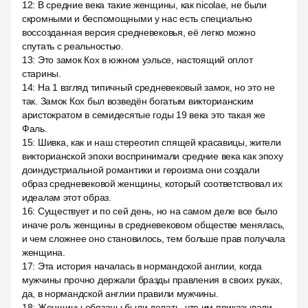
12
:
В средние века такие женщины, как nicolae, не были
скромными и беспомощными у нас есть специально
воссозданная версия средневековья, её легко можно
спутать с реальностью.
13
:
Это замок Кох в южном уэльсе, настоящий оплот
старины.
14
:
На 1 взгляд типичный средневековый замок, но это не
так. Замок Кох был возведён богатым викторианским
аристократом в семидесятые годы 19 века это такая же
Фаль.
15
:
Шивка, как и наш стереотип спящей красавицы, жители
викторианской эпохи воспринимали средние века как эпоху
доиндустриальной романтики и героизма они создали
образ средневековой женщины, который соответствовал их
идеалам этот образ.
16
:
Существует и по сей день, но на самом деле все было
иначе роль женщины в средневековом обществе менялась,
и чем сложнее оно становилось, тем больше прав получала
женщина.
17
:
Эта история началась в нормандской англии, когда
мужчины прочно держали бразды правления в своих руках,
да, в нормандской англии правили мужчины.
18
:
Женщины обязаны были делать, что им приказывали,