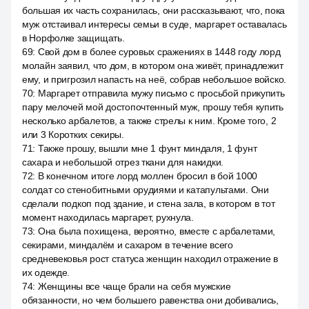
большая их часть сохранилась, они рассказывают, что, пока
муж отстаивал интересы семьи в суде, маргарет оставалась
в Норфолке защищать.
69
:
Свой дом в более суровых сражениях в 1448 году лорд
молайн заявил, что дом, в котором она живёт, принадлежит
ему, и пригрозил напасть на неё, собрав небольшое войско.
70
:
Маргарет отправила мужу письмо с просьбой прикупить
пару мелочей мой достопочтенный муж, прошу тебя купить
несколько арбалетов, а также стрелы к ним. Кроме того, 2
или 3 Коротких секиры.
71
:
Также прошу, вышли мне 1 фунт миндаля, 1 фунт
сахара и небольшой отрез ткани для накидки.
72
:
В конечном итоге лорд моллен бросил в бой 1000
солдат со стенобитными орудиями и катапультами. Они
сделали подкоп под здание, и стена зала, в котором в тот
момент находилась маргарет, рухнула.
73
:
Она была похищена, вероятно, вместе с арбалетами,
секирами, миндалём и сахаром в течение всего
средневековья рост статуса женщин находил отражение в
их одежде.
74
:
Женщины все чаще брали на себя мужские
обязанности, но чем большего равенства они добивались,