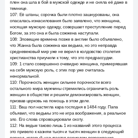
плен она шла в бой в мужской одежде и не сняла её даже в
темнице.
107
:
Её штаны, сорочка были плотно зашнурованы, она
опасалась изнасилования было заявлено, что женщина,
носящая мужскую одежду, совершает преступление перед
Богом, за это она и была сожжена наступали.
108
:
Зловещие времена позже в англии было объявлено,
что Жанна была сожжена как ведьма, но это неправда
средневековый мир уже не верил в колдовство столетия
христианства приучили к тому, что это предрассудки.
109
:
1 стало совершенно очевидно женщина, примерявшая
на себя мужскую роль, с этих пор уже считалась
ненормальной.
110
:
Порочность женщин сильнее порочности всего
остального мира мужчины стремились ограничить роль
женщин в обществе и решили демонизировать женщин,
призвав церковь на помощь в этом деле.
111
:
Ваш пол настигла кара господня в 1484 году. Папа
объявил, что ведьмы это не игра воображения, а реальное
зло. Его слова спровоцировали охоту.
112
:
На ведьм таково лишь 1 из названий этого процесса
это привело к казням тысяч и тысяч женщин в следующий
период, который называется периодом возрождения