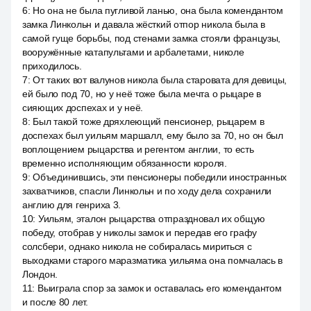
6
:
Но она не была пугливой ланью, она была комендантом
замка Линкольн и давала жёсткий отпор никола была в
самой гуще борьбы, под стенами замка стояли французы,
вооружённые катапультами и арбалетами, николе
приходилось.
7
:
От таких вот валунов никола была старовата для девицы,
ей было под 70, но у неё тоже была мечта о рыцаре в
сияющих доспехах и у неё.
8
:
Был такой тоже дряхлеющий пенсионер, рыцарем в
доспехах был уильям маршалл, ему было за 70, но он был
воплощением рыцарства и регентом англии, то есть
временно исполняющим обязанности короля.
9
:
Объединившись, эти пенсионеры победили иностранных
захватчиков, спасли Линкольн и по ходу дела сохранили
англию для генриха 3.
10
:
Уильям, эталон рыцарства отпраздновал их общую
победу, отобрав у николы замок и передав его графу
солсбери, однако никола не собиралась мириться с
выходками старого маразматика уильяма она помчалась в
Лондон.
11
:
Выиграла спор за замок и оставалась его комендантом
и после 80 лет.