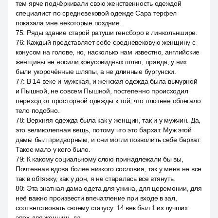
тем ярче подчёркивали свою женственность одеждой
специалист по средневековой одежде Сара терфел
показала мне некоторые поздние.
75
:
Ряды здание старой ратуши генсборо в линкольншире.
76
:
Каждый представляет себе средневековую женщину с
конусом на голове, но, насколько нам известно, английские
женщины не носили конусовидных шляп, правда, у них
были укорочённые шляпы, а не длинные бургунски.
77
:
В 14 веке и мужская, и женская одежда была вычурной
и Пышной, не совсем Пышной, постепенно происходил
переход от просторной одежды к той, что плотнее облегало
тело подобно.
78
:
Верхняя одежда была как у женщин, так и у мужчин. Да,
это великолепная вещь, потому что это бархат. Муж этой
дамы был придворным, и они могли позволить себе бархат.
Такое мало у кого было.
79
:
К какому социальному слою принадлежали бы вы,
Почтенная вдова более низкого сословия, так у меня не все
так в обтяжку, как у дон, я не старалась все втянуть.
80
:
Эта знатная дама одета для ужина, для церемонии, для
неё важно произвести впечатление при входе в зал,
соответствовать своему статусу. 14 век был 1 из лучших
эпох для женщин, да.