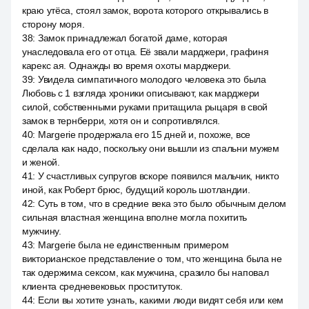
краю утёса, стоял замок, ворота которого открывались в
сторону моря.
38
:
Замок принадлежал богатой даме, которая
унаследовала его от отца. Её звали марджери, графиня
карекс ая. Однажды во время охоты марджери.
39
:
Увидела симпатичного молодого человека это была
Любовь с 1 взгляда хроники описывают, как марджери
силой, собственными руками притащила рыцаря в свой
замок в тернберри, хотя он и сопротивлялся.
40
:
Margerie продержала его 15 дней и, похоже, все
сделала как надо, поскольку они вышли из спальни мужем
и женой.
41
:
У счастливых супругов вскоре появился мальчик, никто
иной, как Роберт брюс, будущий король шотландии.
42
:
Суть в том, что в средние века это было обычным делом
сильная властная женщина вполне могла похитить
мужчину.
43
:
Margerie была не единственным примером
викторианское представление о том, что женщина была не
так одержима сексом, как мужчина, сразило бы наповал
клиента средневековых проституток.
44
:
Если вы хотите узнать, какими люди видят себя или кем