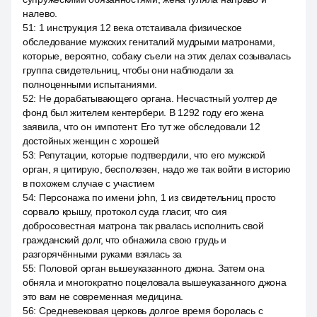
налево.
51
:
1 инструкция 12 века отстаивала физическое
обследование мужских гениталий мудрыми матронами,
которые, вероятно, собаку съели на этих делах созывалась
группа свидетельниц, чтобы они наблюдали за
полноценными испытаниями.
52
:
Не дорабатывающего органа. Несчастный уолтер де
фонд был жителем кентербери. В 1292 году его жена
заявила, что он импотент. Его тут же обследовали 12
достойных женщин с хорошей
53
:
Репутации, которые подтвердили, что его мужской
орган, я цитирую, бесполезен, надо же так войти в историю
в похожем случае с участием
54
:
Персонажа по имени john, 1 из свидетельниц просто
сорвало крышу, протокол суда гласит, что сия
добросовестная матрона так рвалась исполнить свой
гражданский долг, что обнажила свою грудь и
разгорячёнными руками взялась за
55
:
Половой орган вышеуказанного джона. Затем она
обняла и многократно поцеловала вышеуказанного джона
это вам не современная медицина.
56
:
Средневековая церковь долгое время боролась с