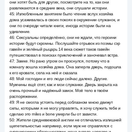
они хотят быть для других, посмотрите на то, как они
развлекаются в средние века, они слушали истории.
45
:
Излюбленным занятием было чтение вслух хозяйка
дома усаживалась в своих покоях в окружении служанок, и
они по очереди читали книги, иногда истории были на
удивление.
46
:
Сексуальны определённо, они не ждали, что героини
истории будут скромны. Послушайте отрывок из поэмы сэр
гавейн и зелёный рыцарь 14 века сюжет таков гавейн
путешествовал в поисках приключений и заночевал встра.
47
:
Замке. Но рано утром он проснулся, потому что в
комнату вошла хозяйка дома. Она заперла дверь, подошла
к его кровати, села на неё и сказала
48
:
Мой господин и его люди сейчас далеко. Другие.
Мужчины ещё спят, как и мои служанки. Дверь закрыта на
очень прочный и надёжный замок. Моё тело в твоём
распоряжении.
49
:
Я не смогла устоять перед соблазном мною движут
силы, которыми я не могу управлять, я хочу служить тебе и
сделаю это miles и bone умерли бы от зависти.
50
:
Жители средневековой англии не отличались излишней
щепетильностью например, если муж не справлялся с
супружескими обязанностями, жена гуляла направо и