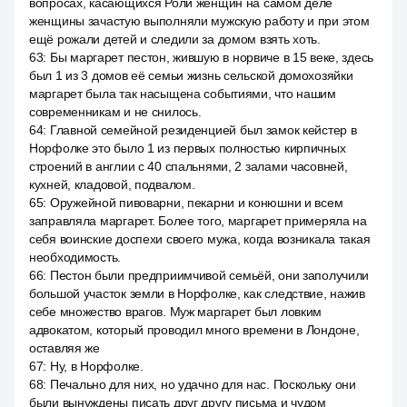
вопросах, касающихся Роли женщин на самом деле
женщины зачастую выполняли мужскую работу и при этом
ещё рожали детей и следили за домом взять хоть.
63
:
Бы маргарет пестон, жившую в норвиче в 15 веке, здесь
был 1 из 3 домов её семьи жизнь сельской домохозяйки
маргарет была так насыщена событиями, что нашим
современникам и не снилось.
64
:
Главной семейной резиденцией был замок кейстер в
Норфолке это было 1 из первых полностью кирпичных
строений в англии с 40 спальнями, 2 залами часовней,
кухней, кладовой, подвалом.
65
:
Оружейной пивоварни, пекарни и конюшни и всем
заправляла маргарет. Более того, маргарет примеряла на
себя воинские доспехи своего мужа, когда возникала такая
необходимость.
66
:
Пестон были предприимчивой семьёй, они заполучили
большой участок земли в Норфолке, как следствие, нажив
себе множество врагов. Муж маргарет был ловким
адвокатом, который проводил много времени в Лондоне,
оставляя же
67
:
Ну, в Норфолке.
68
:
Печально для них, но удачно для нас. Поскольку они
были вынуждены писать друг другу письма и чудом