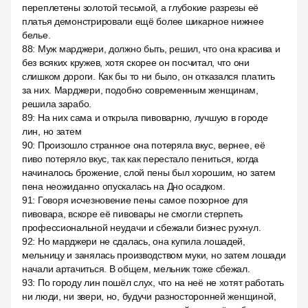
переплетены золотой тесьмой, а глубокие разрезы её
платья демонстрировали ещё более шикарное нижнее
белье.
88
:
Муж марджери, должно быть, решил, что она красива и
без всяких кружев, хотя скорее он посчитал, что они
слишком дороги. Как бы то ни было, он отказался платить
за них. Марджери, подобно современным женщинам,
решила зарабо.
89
:
На них сама и открыла пивоварню, лучшую в городе
лин, но затем
90
:
Произошло странное она потеряла вкус, вернее, её
пиво потеряло вкус, так как перестало пениться, когда
начиналось брожение, слой пены был хорошим, но затем
пена неожиданно опускалась на Дно осадком.
91
:
Говоря исчезновение пены самое позорное для
пивовара, вскоре её пивовары не смогли стерпеть
профессиональной неудачи и сбежали бизнес рухнул.
92
:
Но марджери не сдалась, она купила лошадей,
мельницу и занялась производством муки, но затем лошади
начали артачиться. В общем, мельник тоже сбежал.
93
:
По городу лин пошёл слух, что на неё не хотят работать
ни люди, ни звери, но, будучи разносторонней женщиной,