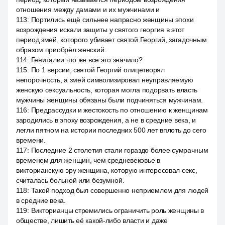
отношения между дамами и их мужчинами и
113
:
Портились ещё сильнее напрасно женщины эпохи
возрождения искали защиты у святого георгия в этот
период змей, которого убивает святой Георгий, загадочным
образом приобрёл женский.
114
:
Гениталии что же все это значило?
115
:
По 1 версии, святой Георгий олицетворял
непорочность, а змей символизировал неуправляемую
женскую сексуальность, которая могла подорвать власть
мужчины женщины обязаны были подчиняться мужчинам.
116
:
Предрассудки и жестокость по отношению к женщинам
зародились в эпоху возрождения, а не в средние века, и
легли пятном на истории последних 500 лет вплоть до сего
времени.
117
:
Последние 2 столетия стали гораздо более сумрачным
временем для женщин, чем средневековье в
викторианскую эру женщина, которую интересовал секс,
считалась больной или безумной.
118
:
Такой подход был совершенно неприемлем для людей
в средние века.
119
:
Викторианцы стремились ограничить роль женщины в
обществе, лишить её какой-либо власти и даже