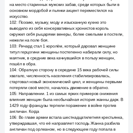
на место старинных мужских забав, среди которых были в
основном мордобой и пьянки акцент переместился на
искусство.
102
:
Поэзию, музыку, моду и изысканную кухню это
выводило из себя консервативных хронистов король
окружил себя рыцарями венеры, более смелыми в постели,
нежели на поле боя.
103
:
Ричард стал 1 королём, который даровал женщине
титул герцогини женщины постепенно набирали силу, но
маятник, в средние века качнувшийся в пользу женщин,
пошёл в обра.
104
:
Обратную сторону в середине 15 века рабочей силы
хватало, численность населения стабилизировалась,
стартовал новый экономический цикл, и женщины первыми
потеряли своё место, началось движение в обратно.
105
:
Направлении. 1 из самых ярких примеров снижения
влияния женщин была необычайная история жанны дарк. В
1429 году французы терпели поражение в войне против
англичан. Когда
106
:
Во главе армии встала шестнадцатилетняя крестьянка,
утверждавшая, что её направляет господь Жанна разбила
англичан под орлеаном, но в следующем году попала в