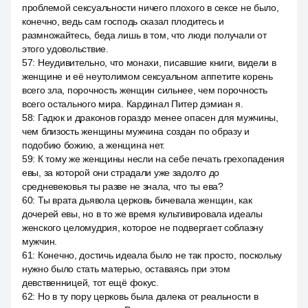
проблемой сексуальности ничего плохого в сексе не было,
конечно, ведь сам господь сказал плодитесь и
размножайтесь, беда лишь в том, что люди получали от
этого удовольствие.
57
:
Неудивительно, что монахи, писавшие книги, видели в
женщине и её неутолимом сексуальном аппетите корень
всего зла, порочность женщин сильнее, чем порочность
всего остального мира. Кардинал Питер дэмиан я.
58
:
Гадюк и драконов гораздо менее опасен для мужчины,
чем близость женщины мужчина создан по образу и
подобию божию, а женщина нет.
59
:
К тому же женщины несли на себе печать грехопадения
евы, за которой они страдали уже задолго до
средневековья ты разве не знала, что ты ева?
60
:
Ты врата дьявола церковь бичевала женщин, как
дочерей евы, но в то же время культивировала идеалы
женского целомудрия, которое не подвергает соблазну
мужчин.
61
:
Конечно, достичь идеала было не так просто, поскольку
нужно было стать матерью, оставаясь при этом
девственницей, тот ещё фокус.
62
:
Но в ту пору церковь была далека от реальности в