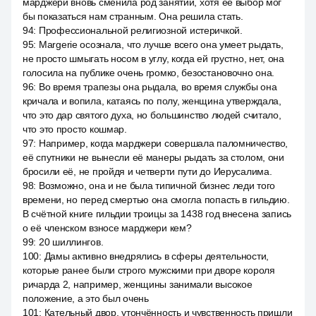
марджери вновь сменила род занятий, хотя её выбор мог
бы показаться нам странным. Она решила стать.
94
:
Профессиональной религиозной истеричкой.
95
:
Margerie осознала, что лучше всего она умеет рыдать,
не просто шмыгать носом в углу, когда ей грустно, нет, она
голосила на публике очень громко, безостановочно она.
96
:
Во время трапезы она рыдала, во время службы она
кричала и вопила, катаясь по полу, женщина утверждала,
что это дар святого духа, но большинство людей считало,
что это просто кошмар.
97
:
Например, когда марджери совершала паломничество,
её спутники не вынесли её манеры рыдать за столом, они
бросили её, не пройдя и четверти пути до Иерусалима.
98
:
Возможно, она и не была типичной бизнес леди того
времени, но перед смертью она смогла попасть в гильдию.
В счётной книге гильдии троицы за 1438 год внесена запись
о её членском взносе марджери кем?
99
:
20 шиллингов.
100
:
Дамы активно внедрялись в сферы деятельности,
которые ранее были строго мужскими при дворе короля
ричарда 2, например, женщины занимали высокое
положение, а это был очень
101
:
Кательный двор, утончённость и чувственность пришли