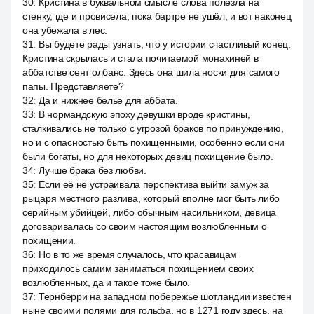
30
:
Кристина в буквальном смысле слова полезла на
стенку, где и провисела, пока бартре не ушёл, и вот наконец
она убежала в лес.
31
:
Вы будете рады узнать, что у истории счастливый конец.
Кристина скрылась и стала почитаемой монахиней в
аббатстве сент олбанс. Здесь она шила носки для самого
папы. Представляете?
32
:
Да и нижнее белье для аббата.
33
:
В нормандскую эпоху девушки вроде кристины,
сталкивались не только с угрозой браков по принуждению,
но и с опасностью быть похищенными, особенно если они
были богаты, но для некоторых девиц похищение было.
34
:
Лучше брака без любви.
35
:
Если её не устраивала перспектива выйти замуж за
рыцаря местного разлива, который вполне мог быть либо
серийным убийцей, либо обычным насильником, девица
договаривалась со своим настоящим возлюбленным о
похищении.
36
:
Но в то же время случалось, что красавицам
приходилось самим заниматься похищением своих
возлюбленных, да и такое тоже было.
37
:
Тернберри на западном побережье шотландии известен
ныне своими полями для гольфа, но в 1271 году здесь, на