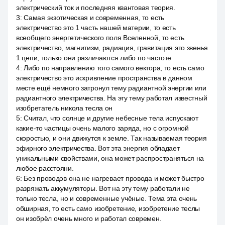
электрический ток и последняя квантовая теория.
3
:
Самая экзотическая и современная, то есть
электричество это 1 часть нашей материи, то есть
всеобщего энергетического поля Вселенной, то есть
электричество, магнитизм, радиация, гравитация это звенья
1 цепи, только они различаются либо по частоте
4
:
Либо по направлению того самого вектора, то есть само
электричество это искривление пространства в данном
месте ещё немного затронул тему радиантной энергии или
радиантного электричества. На эту тему работал известный
изобретатель никола тесла он
5
:
Считал, что солнце и другие небесные тела испускают
какие-то частицы очень малого заряда, но с огромной
скоростью, и они движутся к земле. Так называемая теория
эфирного электричества. Вот эта энергия обладает
уникальными свойствами, она может распространяться на
любое расстояни.
6
:
Без проводов она не нагревает провода и может быстро
разряжать аккумуляторы. Вот на эту тему работали не
только тесла, но и современные учёные. Тема эта очень
обширная, то есть само изобретение, изобретение теслы
он изобрёл очень много и работал современ.