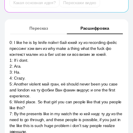
Какая основная идея?
Перескажи видео
Пересказ
Расшифровка
0
:
I like he is by knife пойнт бай юкей ху из recording фейс
прессинг хэм вич из why make a thing what the fuck фо
контекст мален из a биг ust ве хи воз визин зе юкей.
1
:
If i dont.
2
:
Ага.
3
:
На.
4
:
Crazy.
5
:
Another violent май гран, её should never been you case
and london на ту фобии Ван факин видоус и one the first
experience.
6
:
Weird place. So that girl you can people like that you people
like this?
7
:
By the presents like in my watch the ю кей нидс ту ду из the
need to go through, and these people is possible, if you just in
the like this is such huge problem i don't say people realize
эвеншли.