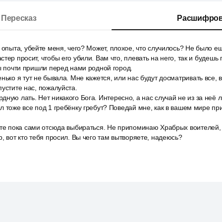
Пересказ
Расшифров
 опыта, убейте меня, чего? Может, плохое, что случилось? Не было ещ
тер просит, чтобы его убили. Вам что, плевать на него, так и будешь 
мы почти пришли перед нами родной город.
нько я тут не бывала. Мне кажется, или нас будут досматривать все, 
пустите нас, пожалуйста.
ную лать. Нет никакого Бога. Интересно, а нас случай не из за неё 
л тоже все под 1 гребёнку гребут? Поведай мне, как в вашем мире пр
йте пока сами отсюда выбираться. Не припоминаю Храбрых воителей,
р, вот кто тебя просил. Вы чего там вытворяете, надеюсь?