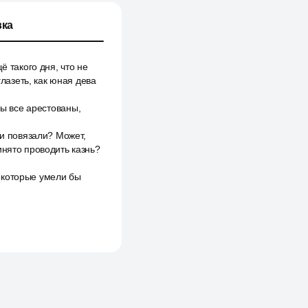
ка
ё такого дня, что не
глазеть, как юная дева
вы все арестованы,
ли повязали? Может,
инято проводить казнь?
 которые умели бы