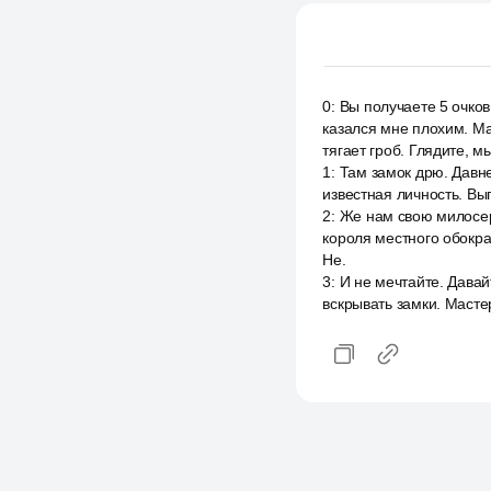
0
:
Вы получаете 5 очков
казался мне плохим. Мас
тягает гроб. Глядите, 
1
:
Там замок дрю. Давне
известная личность. Вы
2
:
Же нам свою милосерд
короля местного обокра
Не.
3
:
И не мечтайте. Дава
вскрывать замки. Масте