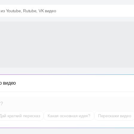
 из Youtube, Rutube, VK видео
о видео
т?
Дай краткий пересказ
Какая основная идея?
Перескажи видео