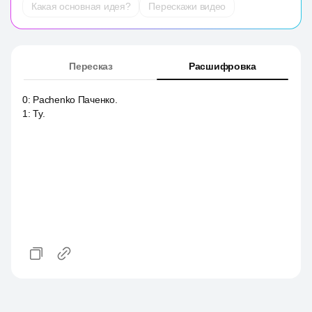
Какая основная идея?
Перескажи видео
Пересказ
Расшифровка
0
:
Pachenko Паченко.
1
:
Ту.