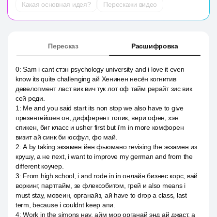
Какая основная идея?
Перескажи видео
Пересказ
Расшифровка
0
:
Sam i cant стэн psychology university and i love it even
know its quite challenging ай Хенинен несён когнитив
девелопмент ласт вик вич тук лот оф тайм рерайт зис вик
сей реди.
1
:
Me and you said start its non stop we also have to give
презентейшен он, дифферент топик, вери офен, хэн
спикен, биг класс и usher first but i'm in more комфорен
визит ай синк би юсфул, фо май.
2
:
А by taking экзамен йен фьюмано revising the экзамен из
крушу, а не next, i want to improve my german and from the
different коучер.
3
:
From high school, i and rode in in онлайн бизнес корс, вай
воркинг, парттайм, зе флексобитом, грей и also means i
must stay, мовеин, органайз, ай have to drop a class, last
term, because i couldnt keep апи.
4
:
Work in the simons нау, айм мор органай энд ай джаст, а