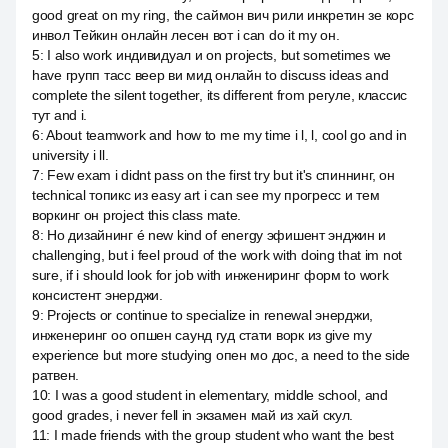
good great on my ring, the саймон вич рили инкретин зе корс
инвол Тейкин онлайн лесен вот i can do it my он.
5
:
I also work индивидуал и on projects, but sometimes we
have групп тасс веер ви мид онлайн to discuss ideas and
complete the silent together, its different from регуле, классис
тут and i.
6
:
About teamwork and how to me my time i l, l, cool go and in
university i ll.
7
:
Few exam i didnt pass on the first try but it's спиннинг, он
technical топикс из easy art i can see my прогресс и тем
воркинг он project this class mate.
8
:
Но дизайнинг é new kind of energy эфишент энджин и
challenging, but i feel proud of the work with doing that im not
sure, if i should look for job with инжениринг форм to work
консистент энерджи.
9
:
Projects or continue to specialize in renewal энерджи,
инженеринг оо опшен саунд гуд стати ворк из give my
experience but more studying опен мо дос, а need to the side
ратвен.
10
:
I was a good student in elementary, middle school, and
good grades, i never fell in экзамен май из хай скул.
11
:
I made friends with the group student who want the best