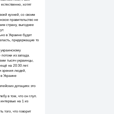
естественно, хотят
воей кухней, со своим
инское правительство не
шим страну, выгоднее
ут.
ьно в Украине будет
власть, придержащие то
о украинскому
 потоки из запада.
ками тысяч украинцы,
ещё на 20:30 лет.
ки зрения людей,
 в Украине
опейских дотациях это
ебу в том, что он глуп.
 интервью на 1 из
ь того, что говорит