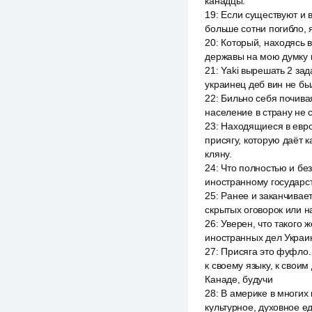
канадцы.
19
:
Если существуют и в
больше сотни погибло, 
20
:
Который, находясь в
державы на мою думку н
21
:
Yaki вырешать 2 зад
украинец деб вин не бы
22
:
Бильно себя почивая
население в страну не 
23
:
Находящиеся в европ
присягу, которую даёт 
кляну.
24
:
Что полностью и бе
иностранному государст
25
:
Ранее и заканчивает
скрытых оговорок или н
26
:
Уверен, что такого 
иностранных дел Украин
27
:
Присяга это фуфло. 
к своему языку, к своим
Канаде, будучи
28
:
В америке в многих 
культурное, духовное ед