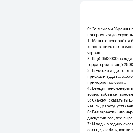
0
:
За межами Украины п
повернуться до Украины
1
:
Меньше повернёт, я б
хочет заниматься само
украин.
2
:
Ещё 6500000 находит
территории, и ещё 250
3
:
В России и где-то от
приехали туда на зараб
примерно половина.
4
:
Венцы, пенсионеры и 
война, вибывает виновл
5
:
Скажем, сказать ты ш
нашли, работу, устакани
6
:
Без гарантии, что че
дискуссии все, все выре
7
:
И воды в годину счас
солнце, любить, как вет