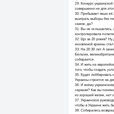
29
:
Конкурс украинской 
совершенно не для этог
30
:
Пребывает якшо её 2
выиграть выборы без пи
самое, да?
31
:
Вы не ослышались, с
контролировала политик
32
:
Що за 20 рокив? Ну 
иноземной краины стал 
33
:
На 20:30 лет. А зач
Бельгии, великобритани
собирается.
34
:
И жить на европейск
того, чтобы создать усл
35
:
Будет лоббировать и
Украины строится на де
36
:
И всему украинском
сарказм? Как вы понима
из хорошей жизни, нет 
37
:
Украинское руковод
чтобы в Украине жить 
38
:
Собирались возвращ