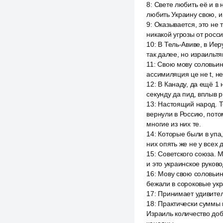
8
:
Свете любить её и в 
любить Украину свою, и
9
:
Оказывается, это не
никакой угрозы от росс
10
:
В Тель-Авиве, в Иер
так далее, но израильтя
11
:
Свою мову соловьин
ассимиляция це не t, н
12
:
В Канаду, да ещё 1 
секунду да пид, вплыв 
13
:
Настоящий народ. Те
вернули в Россию, пото
многие из них те.
14
:
Которые были в упа,
них опять же не у всех
15
:
Советского союза. М
и это украинское руков
16
:
Мову свою соловьину
бежали в сороковые ук
17
:
Принимает удивител
18
:
Практически суммы 
Израиль количество доб