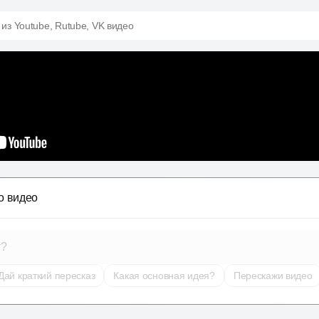
 из Youtube, Rutube, VK видео
о видео
т?
Дай краткий пересказ
Какая основная идея?
Перескажи видео