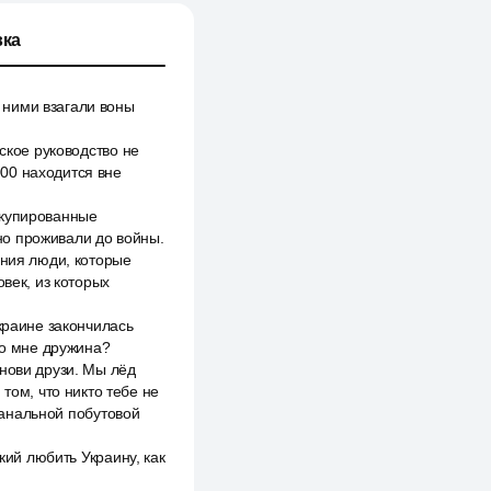
ка
 ними взагали воны
ское руководство не
00 находится вне
ккупированные
но проживали до войны.
ения люди, которые
век, из которых
краине закончилась
шо мне дружина?
нови друзи. Мы лёд
том, что никто тебе не
 банальной побутовой
кий любить Украину, как