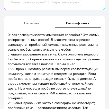
Какая основная идея?
Перескажи видео
Пересказ
Расшифровка
0
:
Как проверить золото химическим способом? Это самый
распространённый способ. В классическом варианте
используется пробирный камень и кислотные реактивы на
разные пробы. Купить их можно в любом
специализированном магазине. Стоят они очень недорого.
Так берём пробирный камень и натираем изделие. Должна
получиться вот такая полоска. Серьга у нас
1
:
85 пробы. Поэтому реактив мы берём соответствующий
номиналу, капаем на натир и смотрим на реакцию. Если
проба соответствует, реакции никакой быть не должно. А
стерев кислоту, мы увидим небольшой оттенок чайного
цвета. Ну а что, если проба не соответствует, давайте
представим, что на серьге 750 клеймо, если капелька
почернел.
2
:
Значит, проба ниже часто в ломбардах не используют,
пробирный камень запиливают прямо изделие. Так,