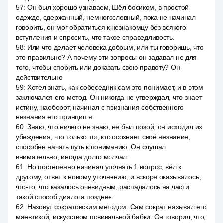
57
:
Он был хорошо узнаваем, Шёл босиком, в простой
одежде, сдержанный, немногословный, пока не начинал
говорить, он мог обратиться к незнакомцу без всякого
вступления и спросить, что такое справедливость.
58
:
Или что делает человека добрым, или ты говоришь, что
это правильно? А почему эти вопросы он задавал не для
того, чтобы спорить или доказать свою правоту? Он
действительно
59
:
Хотел знать, как собеседник сам это понимает, и в этом
заключался его метод. Он никогда не утверждал, что знает
истину, наоборот, начинал с признания собственного
незнания его принцип я.
60
:
Знаю, что ничего не знаю, не был позой, он исходил из
убеждения, что только тот, кто осознает своё незнание,
способен начать путь к пониманию. Он слушал
внимательно, иногда долго молчал.
61
:
Но постепенно начинал уточнять 1 вопрос, вёл к
другому, ответ к новому уточнению, и вскоре оказывалось,
что-то, что казалось очевидным, распадалось на части
такой способ диалога позднее.
62
:
Назовут сократовским методом. Сам сократ называл его
маевтикой, искусством повивальной бабки. Он говорил, что,