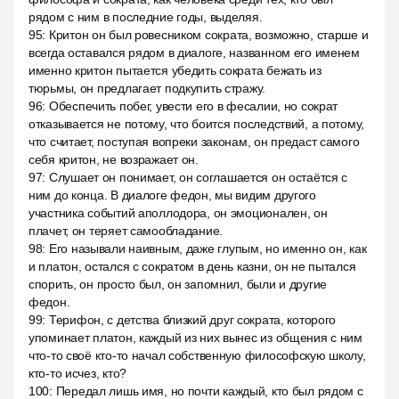
рядом с ним в последние годы, выделяя.
95
:
Критон он был ровесником сократа, возможно, старше и
всегда оставался рядом в диалоге, названном его именем
именно критон пытается убедить сократа бежать из
тюрьмы, он предлагает подкупить стражу.
96
:
Обеспечить побег, увести его в фесалии, но сократ
отказывается не потому, что боится последствий, а потому,
что считает, поступая вопреки законам, он предаст самого
себя критон, не возражает он.
97
:
Слушает он понимает, он соглашается он остаётся с
ним до конца. В диалоге федон, мы видим другого
участника событий аполлодора, он эмоционален, он
плачет, он теряет самообладание.
98
:
Его называли наивным, даже глупым, но именно он, как
и платон, остался с сократом в день казни, он не пытался
спорить, он просто был, он запомнил, были и другие
федон.
99
:
Терифон, с детства близкий друг сократа, которого
упоминает платон, каждый из них вынес из общения с ним
что-то своё кто-то начал собственную философскую школу,
кто-то исчез, кто?
100
:
Передал лишь имя, но почти каждый, кто был рядом с