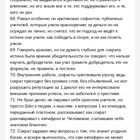
влиянию, но его знали все и те, кто поддерживал его, и те,
кого он раз.
68
:
Ражал особенно он критиковал софистов, публичных
учителей, которые учили красноречию за деньги он не
осуждал их лично, но считал, что их подход не ведёт к
истине они учили, как победить в споре, а не как понять
учили.
69
:
Говорить красиво, но не думать глубоко для сократа
истина была важнее убедительности он говорил, что нельзя
научить добродетели, как учат грамоте добродетель это не
формула, не правила, а постоян.
70
:
Внутренняя работа, софисты чувствовали угрозу, ведь
сократ приходил без громких слов, без объявлений, но мог
разрушить репутацию за 1 диалог его не интересовали
внешние признаки успеха, он не заботился о престиже.
71
:
Не брал денег, не окружал себя ореолом учителя, он
просто Шёл к людям, к мыслям, к вопросам 1 из эпизодов,
переданный платоном, рассказывает, как сократ
разговаривал с евтифрон м. Человеком, считавшим себя
знатоком благочес.
72
:
Сократ задавал ему вопросы о том, что значит угодное
богам, и вскоре выяснилось, что сам евтифрон не может