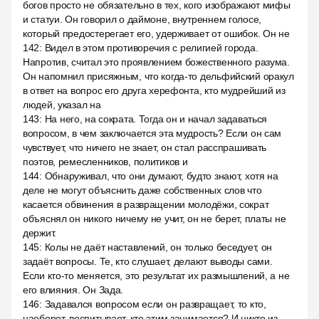
богов просто не обязательно в тех, кого изображают мифы
и статуи. Он говорил о даймоне, внутреннем голосе,
который предостерегает его, удерживает от ошибок. Он не
142
:
Видел в этом противоречия с религией города.
Напротив, считал это проявлением божественного разума.
Он напомнил присяжным, что когда-то дельфийский оракул
в ответ на вопрос его друга херефонта, кто мудрейший из
людей, указал на
143
:
На него, на сократа. Тогда он и начал задаваться
вопросом, в чем заключается эта мудрость? Если он сам
чувствует, что ничего не знает, он стал расспрашивать
поэтов, ремесленников, политиков и
144
:
Обнаруживал, что они думают, будто знают, хотя на
деле не могут объяснить даже собственных слов что
касается обвинения в развращении молодёжи, сократ
объяснял он никого ничему не учит, он не берет, платы не
держит.
145
:
Колы не даёт наставлений, он только беседует, он
задаёт вопросы. Те, кто слушает, делают выводы сами.
Если кто-то меняется, это результат их размышлений, а не
его влияния. Он Зада.
146
:
Задавался вопросом если он развращает, то кто,
наоборот, воспитывает, кто этим занимается? И никто из