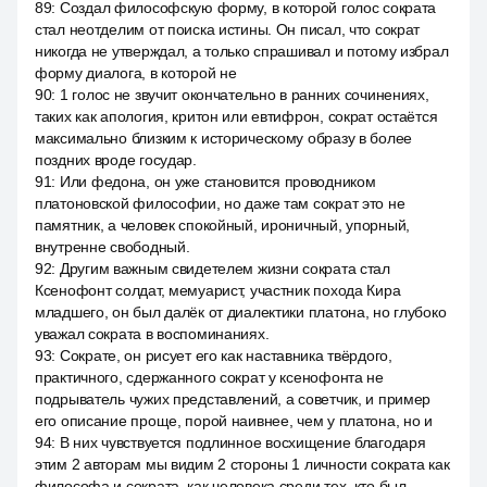
89
:
Создал философскую форму, в которой голос сократа
стал неотделим от поиска истины. Он писал, что сократ
никогда не утверждал, а только спрашивал и потому избрал
форму диалога, в которой не
90
:
1 голос не звучит окончательно в ранних сочинениях,
таких как апология, критон или евтифрон, сократ остаётся
максимально близким к историческому образу в более
поздних вроде государ.
91
:
Или федона, он уже становится проводником
платоновской философии, но даже там сократ это не
памятник, а человек спокойный, ироничный, упорный,
внутренне свободный.
92
:
Другим важным свидетелем жизни сократа стал
Ксенофонт солдат, мемуарист, участник похода Кира
младшего, он был далёк от диалектики платона, но глубоко
уважал сократа в воспоминаниях.
93
:
Сократе, он рисует его как наставника твёрдого,
практичного, сдержанного сократ у ксенофонта не
подрыватель чужих представлений, а советчик, и пример
его описание проще, порой наивнее, чем у платона, но и
94
:
В них чувствуется подлинное восхищение благодаря
этим 2 авторам мы видим 2 стороны 1 личности сократа как
философа и сократа, как человека среди тех, кто был