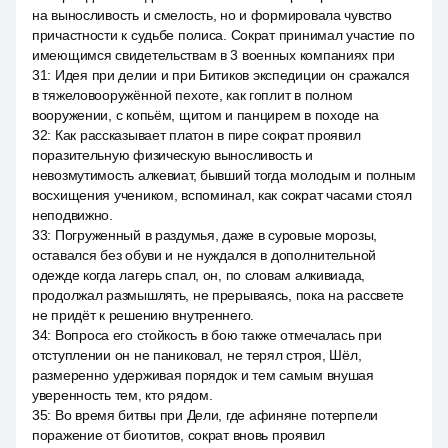
на выносливость и смелость, но и формировала чувство
причастности к судьбе полиса. Сократ принимал участие по
имеющимся свидетельствам в 3 военных компаниях при
31
:
Идея при делии и при Битиков экспедиции он сражался
в тяжеловооружённой пехоте, как гоплит в полном
вооружении, с копьём, щитом и панцирем в походе на
32
:
Как рассказывает платон в пире сократ проявил
поразительную физическую выносливость и
невозмутимость алкевиат, бывший тогда молодым и полным
восхищения учеником, вспоминал, как сократ часами стоял
неподвижно.
33
:
Погруженный в раздумья, даже в суровые морозы,
оставался без обуви и не нуждался в дополнительной
одежде когда лагерь спал, он, по словам алкивиада,
продолжал размышлять, не прерываясь, пока на рассвете
не придёт к решению внутреннего.
34
:
Вопроса его стойкость в бою также отмечалась при
отступлении он не паниковал, не терял строя, Шёл,
размеренно удерживая порядок и тем самым внушая
уверенность тем, кто рядом.
35
:
Во время битвы при Дели, где афиняне потерпели
поражение от биотитов, сократ вновь проявил