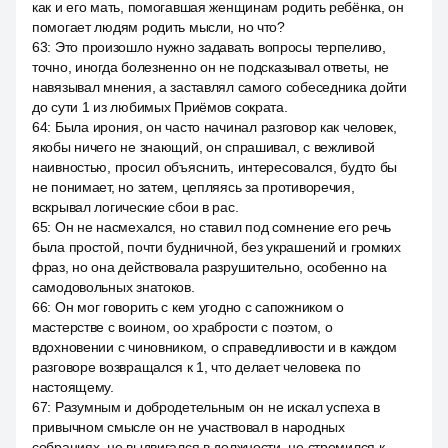
как и его мать, помогавшая женщинам родить ребёнка, он
помогает людям родить мысли, но что?
63
:
Это произошло нужно задавать вопросы терпеливо,
точно, иногда болезненно он не подсказывал ответы, не
навязывал мнения, а заставлял самого собеседника дойти
до сути 1 из любимых Приёмов сократа.
64
:
Была ирония, он часто начинал разговор как человек,
якобы ничего не знающий, он спрашивал, с вежливой
наивностью, просил объяснить, интересовался, будто бы
не понимает, но затем, цепляясь за противоречия,
вскрывал логические сбои в рас.
65
:
Он не насмехался, но ставил под сомнение его речь
была простой, почти будничной, без украшений и громких
фраз, но она действовала разрушительно, особенно на
самодовольных знатоков.
66
:
Он мог говорить с кем угодно с сапожником о
мастерстве с воином, оо храбрости с поэтом, о
вдохновении с чиновником, о справедливости и в каждом
разговоре возвращался к 1, что делает человека по
настоящему.
67
:
Разумным и добродетельным он не искал успеха в
привычном смысле он не участвовал в народных
собраниях, не выдвигался в должности, не стремился к