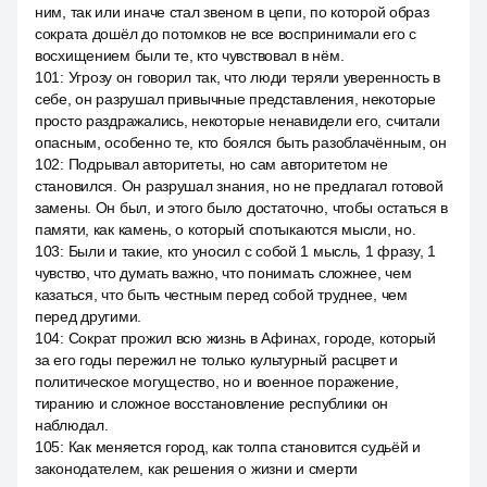
ним, так или иначе стал звеном в цепи, по которой образ
сократа дошёл до потомков не все воспринимали его с
восхищением были те, кто чувствовал в нём.
101
:
Угрозу он говорил так, что люди теряли уверенность в
себе, он разрушал привычные представления, некоторые
просто раздражались, некоторые ненавидели его, считали
опасным, особенно те, кто боялся быть разоблачённым, он
102
:
Подрывал авторитеты, но сам авторитетом не
становился. Он разрушал знания, но не предлагал готовой
замены. Он был, и этого было достаточно, чтобы остаться в
памяти, как камень, о который спотыкаются мысли, но.
103
:
Были и такие, кто уносил с собой 1 мысль, 1 фразу, 1
чувство, что думать важно, что понимать сложнее, чем
казаться, что быть честным перед собой труднее, чем
перед другими.
104
:
Сократ прожил всю жизнь в Афинах, городе, который
за его годы пережил не только культурный расцвет и
политическое могущество, но и военное поражение,
тиранию и сложное восстановление республики он
наблюдал.
105
:
Как меняется город, как толпа становится судьёй и
законодателем, как решения о жизни и смерти