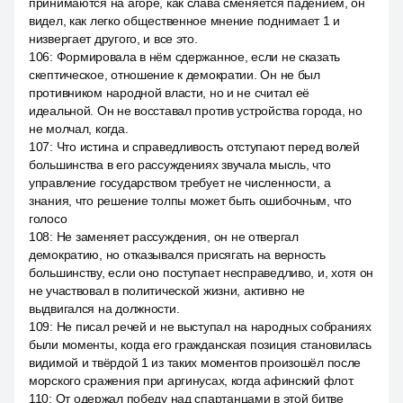
принимаются на агоре, как слава сменяется падением, он
видел, как легко общественное мнение поднимает 1 и
низвергает другого, и все это.
106
:
Формировала в нём сдержанное, если не сказать
скептическое, отношение к демократии. Он не был
противником народной власти, но и не считал её
идеальной. Он не восставал против устройства города, но
не молчал, когда.
107
:
Что истина и справедливость отступают перед волей
большинства в его рассуждениях звучала мысль, что
управление государством требует не численности, а
знания, что решение толпы может быть ошибочным, что
голосо
108
:
Не заменяет рассуждения, он не отвергал
демократию, но отказывался присягать на верность
большинству, если оно поступает несправедливо, и, хотя он
не участвовал в политической жизни, активно не
выдвигался на должности.
109
:
Не писал речей и не выступал на народных собраниях
были моменты, когда его гражданская позиция становилась
видимой и твёрдой 1 из таких моментов произошёл после
морского сражения при аргинусах, когда афинский флот.
110
:
От одержал победу над спартанцами в этой битве