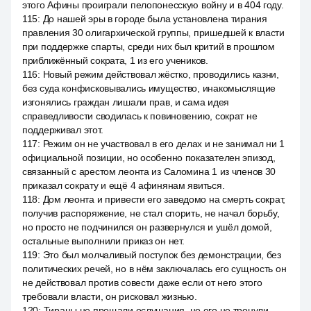
этого Афины проиграли пелопонесскую войну и в 404 году.
115
:
До нашей эры в городе была установлена тирания
правления 30 олигархической группы, пришедшей к власти
при поддержке спарты, среди них был критий в прошлом
приближённый сократа, 1 из его учеников.
116
:
Новый режим действовал жёстко, проводились казни,
без суда конфисковывались имущество, инакомыслящие
изгонялись граждан лишали прав, и сама идея
справедливости сводилась к повиновению, сократ не
поддерживал этот.
117
:
Режим он не участвовал в его делах и не занимал ни 1
официальной позиции, но особенно показателен эпизод,
связанный с арестом леонта из Саломина 1 из членов 30
приказал сократу и ещё 4 афинянам явиться.
118
:
Дом леонта и привести его заведомо на смерть сократ,
получив распоряжение, не стал спорить, не начал борьбу,
но просто не подчинился он развернулся и ушёл домой,
остальные выполнили приказ он нет.
119
:
Это был молчаливый поступок без демонстрации, без
политических речей, но в нём заключалась его сущность он
не действовал против совести даже если от него этого
требовали власти, он рисковал жизнью.
120
:
Тираны не прощали ослушания, но его не тронули,