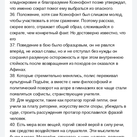
хладнокровие и благоразумие Ксенофонт позже утверждал,
что именно сократ помог ему выбраться из опасного.
36
:
Положение, хотя сам Ксенофонт был слишком молод,
чтобы участвовать в этом сражении. Поэтому рассказ,
скорее всего, отражает общий образ, сложившийся о
сократе, чем конкретный факт. Но достоверно известно, что
его
37
:
Поведение в бою было образцовым, он не рвался
вперёд, не искал славы, но и не отступал без нужды он
сохранял разумную осторожность и при этом внутреннюю
стойкость после возвращения из походов он оказался в
Афинах.
38
:
Которые стремительно менялись, полис переживал
культурный Подъём, а вместе с ним философский и
политический поворот на агоре в гимназиях все чаще стали
появляться софисты, странствующие учителя.
39
:
Для мудрости, такие как протагор горгий гиппи, они
учили за плату риторике, искусству вести споры, убеждать в
суде, строить рассуждения протагор прославился фразой
человек.
40
:
Есть мера всех вещей, горгий своей верой в силу речи,
как средство воздействия на слушателя. Эти мыслители
были в моде. Молодёжь стекалась к ним, надеясь получить