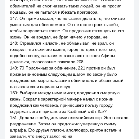
обвинителей не смог назвать таких людей, он не просил
пощады, он не пытался избежать приговора.
147
:
Он прямо сказал, что не станет делать то, что считают
уместным для обвиняемого. Он не станет ронять себя,
чтобы понравиться толпе. Он предложил взглянуть на его
жизнь. Он не вредил, не брал ничего у города, не
148
:
Стремился к власти, не обманывал, не врал, он
говорил, что если его казнят, город потеряет того, кто,
подобно оводу, заставляет засыпавшего коня Афины
двигаться, голосование показало 208.
149
:
70 Присяжных за обвинение, 221 против он был
признан виновным следующим шагом по закону было
предложение меры наказания обвинитель и обвиняемый
называли свои варианты и суд.
150
:
Выбирал между ними милет, предложил смертную
казнь. Сократ в характерной манере начал с иронии
предложил как человека, принёсшего пользу городу,
содержать его в пританее за Казённый счёт. Как?
151
:
Делали с победителями олимпийских игр. Это вызвало
раздражение. Затем он предложил умеренную сумму
штрафа. Его друзья платон, аполлодор, критон встали и
заявили, что внесут залог, но на