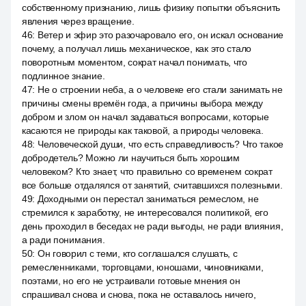
собственному признанию, лишь физику попытки объяснить
явления через вращение.
46
:
Ветер и эфир это разочаровало его, он искал основание
почему, а получал лишь механическое, как это стало
поворотным моментом, сократ начал понимать, что
подлинное знание.
47
:
Не о строении неба, а о человеке его стали занимать не
причины смены времён года, а причины выбора между
добром и злом он начал задаваться вопросами, которые
касаются не природы как таковой, а природы человека.
48
:
Человеческой души, что есть справедливость? Что такое
добродетель? Можно ли научиться быть хорошим
человеком? Кто знает, что правильно со временем сократ
все больше отдалялся от занятий, считавшихся полезными.
49
:
Доходными он перестал заниматься ремеслом, не
стремился к заработку, не интересовался политикой, его
день проходил в беседах не ради выгоды, не ради влияния,
а ради понимания.
50
:
Он говорил с теми, кто соглашался слушать, с
ремесленниками, торговцами, юношами, чиновниками,
поэтами, но его не устраивали готовые мнения он
спрашивал снова и снова, пока не оставалось ничего,