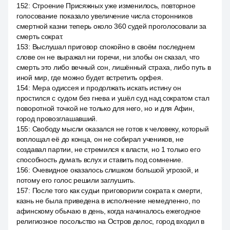
152
:
Строение Присяжных уже изменилось, повторное
голосование показало увеличение числа сторонников
смертной казни теперь около 360 судей проголосовали за
смерть сократ.
153
:
Выслушал приговор спокойно в своём последнем
слове он не выражал ни горечи, ни злобы он сказал, что
смерть это либо вечный сон, лишённый страха, либо путь в
иной мир, где можно будет встретить орфея.
154
:
Мера одиссея и продолжать искать истину он
простился с судом без гнева и ушёл суд над сократом стал
поворотной точкой не только для него, но и для Афин,
город провозглашавший.
155
:
Свободу мысли оказался не готов к человеку, который
воплощал её до конца, он не собирал учеников, не
создавал партии, не стремился к власти, но 1 только его
способность думать вслух и ставить под сомнение.
156
:
Очевидное оказалось слишком большой угрозой, и
потому его голос решили заглушить.
157
:
После того как судьи приговорили сократа к смерти,
казнь не была приведена в исполнение немедленно, по
афинскому обычаю в день, когда начиналось ежегодное
религиозное посольство на Остров делос, город входил в