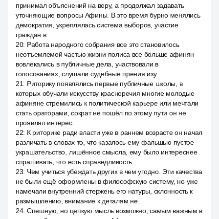
принимал объяснений на веру, а продолжал задавать
уточняющие вопросы Афины. В это время бурно менялись
демократия, укреплялась система выборов, участие
граждан в
20
:
Работа народного собрания все это становилось
неотъемлемой частью жизни полиса все больше афинян
вовлекались в публичные дела, участвовали в
голосованиях, слушали судебные прения изу.
21
:
Риторику появлялись первые публичные школы, в
которых обучали искусству красноречия многие молодые
афиняне стремились к политической карьере или мечтали
стать ораторами, сократ не пошёл по этому пути он не
проявлял интерес.
22
:
К риторике ради власти уже в раннем возрасте он начал
различать в словах то, что казалось ему фальшью пустое
украшательство, лишённое смысла, ему было интереснее
спрашивать, что есть справедливость.
23
:
Чем учиться убеждать других в чем угодно. Эти качества
не были ещё оформлены в философскую систему, но уже
намечали внутренний стержень его натуры, склонность к
размышлению, внимание к деталям не.
24
:
Спешную, но цепкую мысль возможно, самым важным в