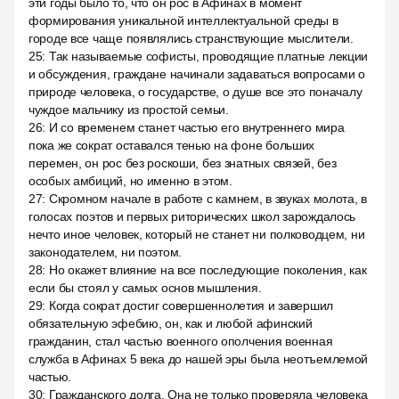
эти годы было то, что он рос в Афинах в момент
формирования уникальной интеллектуальной среды в
городе все чаще появлялись странствующие мыслители.
25
:
Так называемые софисты, проводящие платные лекции
и обсуждения, граждане начинали задаваться вопросами о
природе человека, о государстве, о душе все это поначалу
чуждое мальчику из простой семьи.
26
:
И со временем станет частью его внутреннего мира
пока же сократ оставался тенью на фоне больших
перемен, он рос без роскоши, без знатных связей, без
особых амбиций, но именно в этом.
27
:
Скромном начале в работе с камнем, в звуках молота, в
голосах поэтов и первых риторических школ зарождалось
нечто иное человек, который не станет ни полководцем, ни
законодателем, ни поэтом.
28
:
Но окажет влияние на все последующие поколения, как
если бы стоял у самых основ мышления.
29
:
Когда сократ достиг совершеннолетия и завершил
обязательную эфебию, он, как и любой афинский
гражданин, стал частью военного ополчения военная
служба в Афинах 5 века до нашей эры была неотъемлемой
частью.
30
:
Гражданского долга. Она не только проверяла человека