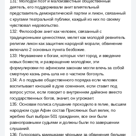
131
:
Молодой поэт и малоизвестный общественный
деятель, его поддерживали анит влиятельный
представитель демократической партии и ликон, связанный
с кругами театральной публики, каждый из них по своему
чувствовал недовольство.
132
:
Философом анит как человек, связанный с
традиционными ценностями, мелет как молодой ревнитель
религии ликон как защитник народной морали, обвинение
включало 2 основных пункта безбожие.
133
:
Неуважение к богам, которых чтит город, и введение
новых божеств, и развращение молодёжи, эти
формулировки по афинским законам могли влечь за собой
смертную казнь речь шла не о частном богохуль.
134
:
А о подрыве общественного порядка если человек
воспитывает юношей в духе сомнения, если ставит под
вопрос устои, если говорит о внутреннем даймоне вместо
государственных богов, значит, он угрожает.
135
:
Основам полиса слушание проходило в гелие, высшем
народном суде Афин состав Присяжных был велик, по
жребию был выбран 501 гражданин, все они были
равноправными судьями и должны были по завершении
слушаний.
136
:
Голосовать камешками чёрными за обвинения белыми