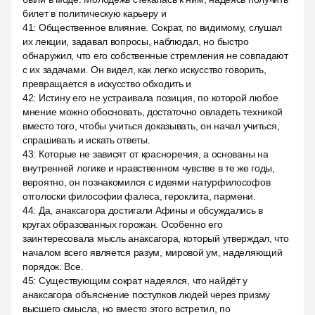
билет в политическую карьеру и
41
:
Общественное влияние. Сократ, по видимому, слушал
их лекции, задавал вопросы, наблюдал, но быстро
обнаружил, что его собственные стремления не совпадают
с их задачами. Он видел, как легко искусство говорить,
превращается в искусство обходить и
42
:
Истину его не устраивала позиция, по которой любое
мнение можно обосновать, достаточно овладеть техникой
вместо того, чтобы учиться доказывать, он начал учиться,
спрашивать и искать ответы.
43
:
Которые не зависят от красноречия, а основаны на
внутренней логике и нравственном чувстве в те же годы,
вероятно, он познакомился с идеями натурфилософов
отголоски философии фалеса, героклита, пармени.
44
:
Да, анаксагора достигали Афины и обсуждались в
кругах образованных горожан. Особенно его
заинтересовала мысль анаксагора, который утверждал, что
началом всего является разум, мировой ум, наделяющий
порядок. Все.
45
:
Существующим сократ надеялся, что найдёт у
анаксагора объяснение поступков людей через призму
высшего смысла, но вместо этого встретил, по