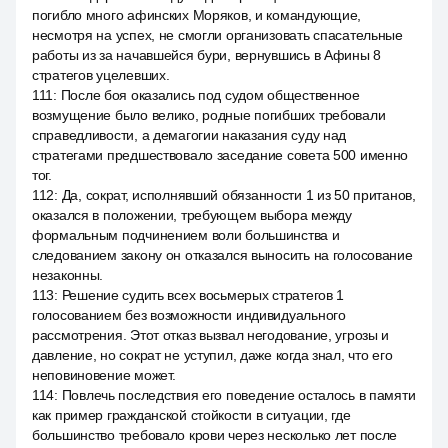
погибло много афинских Моряков, и командующие,
несмотря на успех, не смогли организовать спасательные
работы из за начавшейся бури, вернувшись в Афины 8
стратегов уцелевших.
111
:
После боя оказались под судом общественное
возмущение было велико, родные погибших требовали
справедливости, а демагогии наказания суду над
стратегами предшествовало заседание совета 500 именно
тог.
112
:
Да, сократ, исполнявший обязанности 1 из 50 пританов,
оказался в положении, требующем выбора между
формальным подчинением воли большинства и
следованием закону он отказался выносить на голосование
незаконны.
113
:
Решение судить всех восьмерых стратегов 1
голосованием без возможности индивидуального
рассмотрения. Этот отказ вызвал негодование, угрозы и
давление, но сократ не уступил, даже когда знал, что его
неповиновение может.
114
:
Повлечь последствия его поведение осталось в памяти
как пример гражданской стойкости в ситуации, где
большинство требовало крови через несколько лет после