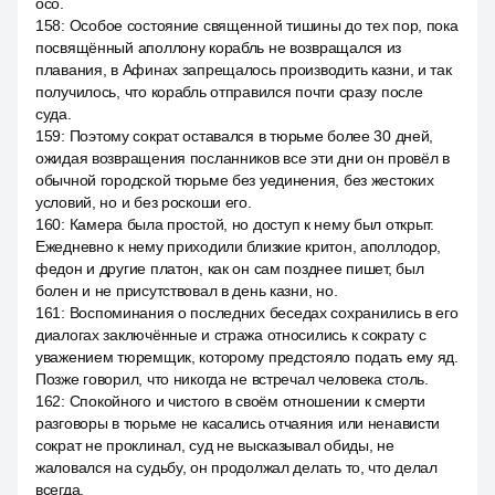
осо.
158
:
Особое состояние священной тишины до тех пор, пока
посвящённый аполлону корабль не возвращался из
плавания, в Афинах запрещалось производить казни, и так
получилось, что корабль отправился почти сразу после
суда.
159
:
Поэтому сократ оставался в тюрьме более 30 дней,
ожидая возвращения посланников все эти дни он провёл в
обычной городской тюрьме без уединения, без жестоких
условий, но и без роскоши его.
160
:
Камера была простой, но доступ к нему был открыт.
Ежедневно к нему приходили близкие критон, аполлодор,
федон и другие платон, как он сам позднее пишет, был
болен и не присутствовал в день казни, но.
161
:
Воспоминания о последних беседах сохранились в его
диалогах заключённые и стража относились к сократу с
уважением тюремщик, которому предстояло подать ему яд.
Позже говорил, что никогда не встречал человека столь.
162
:
Спокойного и чистого в своём отношении к смерти
разговоры в тюрьме не касались отчаяния или ненависти
сократ не проклинал, суд не высказывал обиды, не
жаловался на судьбу, он продолжал делать то, что делал
всегда.