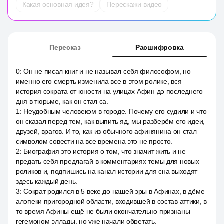
Какая основная идея?
Перескажи видео
Пересказ
Расшифровка
0
:
Он не писал книг и не называл себя философом, но
именно его смерть изменила все в этом ролике, вся
история сократа от юности на улицах Афин до последнего
дня в тюрьме, как он стал са.
1
:
Неудобным человеком в городе. Почему его судили и что
он сказал перед тем, как выпить яд, мы разберём его идеи,
друзей, врагов. И то, как из обычного афинянина он стал
символом совести на все времена это не просто.
2
:
Биография это история о том, что значит жить и не
предать себя предлагай в комментариях темы для новых
роликов и, подпишись на канал истории для сна выходят
здесь каждый день.
3
:
Сократ родился в 5 веке до нашей эры в Афинах, в дёме
алопеки пригородной области, входившей в состав аттики, в
то время Афины ещё не были окончательно признаны
гегемоном эллады, но уже начали обретать.