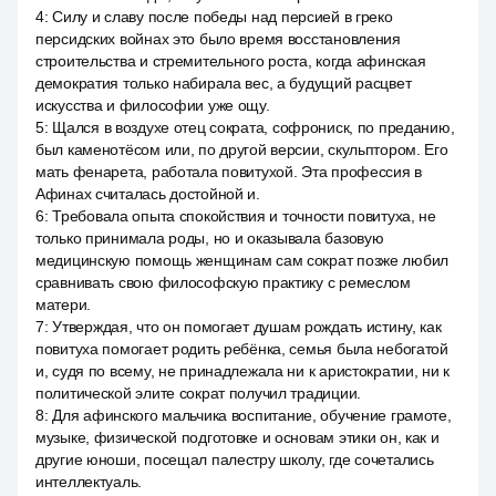
4
:
Силу и славу после победы над персией в греко
персидских войнах это было время восстановления
строительства и стремительного роста, когда афинская
демократия только набирала вес, а будущий расцвет
искусства и философии уже ощу.
5
:
Щался в воздухе отец сократа, софрониск, по преданию,
был каменотёсом или, по другой версии, скульптором. Его
мать фенарета, работала повитухой. Эта профессия в
Афинах считалась достойной и.
6
:
Требовала опыта спокойствия и точности повитуха, не
только принимала роды, но и оказывала базовую
медицинскую помощь женщинам сам сократ позже любил
сравнивать свою философскую практику с ремеслом
матери.
7
:
Утверждая, что он помогает душам рождать истину, как
повитуха помогает родить ребёнка, семья была небогатой
и, судя по всему, не принадлежала ни к аристократии, ни к
политической элите сократ получил традиции.
8
:
Для афинского мальчика воспитание, обучение грамоте,
музыке, физической подготовке и основам этики он, как и
другие юноши, посещал палестру школу, где сочетались
интеллектуаль.