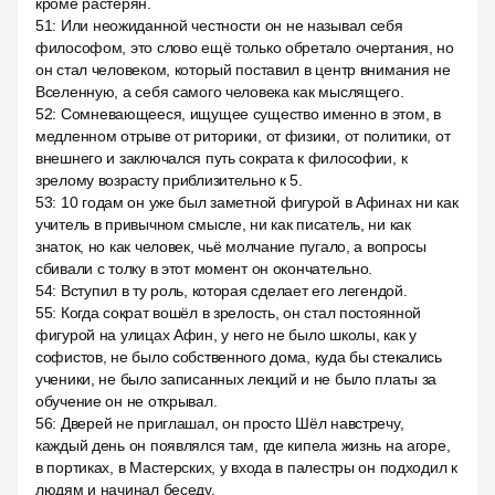
кроме растерян.
51
:
Или неожиданной честности он не называл себя
философом, это слово ещё только обретало очертания, но
он стал человеком, который поставил в центр внимания не
Вселенную, а себя самого человека как мыслящего.
52
:
Сомневающееся, ищущее существо именно в этом, в
медленном отрыве от риторики, от физики, от политики, от
внешнего и заключался путь сократа к философии, к
зрелому возрасту приблизительно к 5.
53
:
10 годам он уже был заметной фигурой в Афинах ни как
учитель в привычном смысле, ни как писатель, ни как
знаток, но как человек, чьё молчание пугало, а вопросы
сбивали с толку в этот момент он окончательно.
54
:
Вступил в ту роль, которая сделает его легендой.
55
:
Когда сократ вошёл в зрелость, он стал постоянной
фигурой на улицах Афин, у него не было школы, как у
софистов, не было собственного дома, куда бы стекались
ученики, не было записанных лекций и не было платы за
обучение он не открывал.
56
:
Дверей не приглашал, он просто Шёл навстречу,
каждый день он появлялся там, где кипела жизнь на агоре,
в портиках, в Мастерских, у входа в палестры он подходил к
людям и начинал беседу.