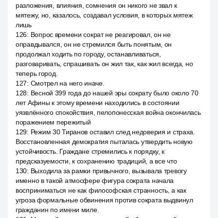
разложения, влияния, сомнения он никого не звал к
мятежу, но, казалось, создавал условия, в которых мятеж
лишь
126
:
Вопрос времени сократ не реагировал, он не
оправдывался, он не стремился быть понятым, он
продолжал ходить по городу, останавливаться,
разговаривать, спрашивать он жил так, как жил всегда, но
теперь город.
127
:
Смотрел на него иначе.
128
:
Весной 399 года до нашей эры сократу было около 70
лет Афины к этому времени находились в состоянии
уязвлённого спокойствия, пелопонесская война окончилась
поражением пережитый
129
:
Режим 30 Тиранов оставил след недоверия и страха.
Восстановленная демократия пыталась утвердить новую
устойчивость. Граждане стремились к порядку, к
предсказуемости, к сохранению традиций, а все что
130
:
Выходила за рамки привычного, вызывала тревогу
именно в такой атмосфере фигура сократа начала
восприниматься не как философская странность, а как
угроза формальные обвинения против сократа выдвинул
гражданин по имени миле.