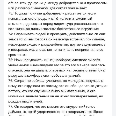
объяснить, где граница между добродетелью и произволом
или разговор с меноном, где сократ показывает.
73
:
То даже понятие добродетели рассыпается, если
попытаться его определить чётко, или знаменитый
апология, где сократ перед лицом суда рассказывает, что
всю жизнь он лишь исполнял божественное поручение.
74
:
Спрашивать людей и проверять, действительно ли они
знают то, о чем говорят, он не всегда встречал понимание,
некоторые уходили раздражёнными, другие задумывались
и возвращались снова, кто-то начинал с неприязни, но со
временем.
75
:
Начинал уважать, иные, наоборот, чувствовали себя
униженными и ненавидели его за это его манера казалась
опасной, она не давала опереться на готовые ответы, она
разрушала комфорт, она требовала усилий.
76
:
Сократ не собирал учеников, но молодёжь тянулась к
нему, его окружали не потому, что он обещал что-то дать, а
потому, что его слушание было внимательным, а его
молчание значительным он не искал последователей, но
рождал мыслителей.
77
:
Он говорил, что его миссия это внутренний голос
даймон, который удерживает его от неправильных Шагов.