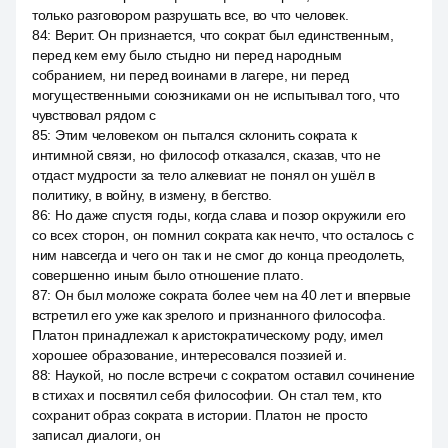
только разговором разрушать все, во что человек.
84
:
Верит. Он признается, что сократ был единственным,
перед кем ему было стыдно ни перед народным
собранием, ни перед воинами в лагере, ни перед
могущественными союзниками он не испытывал того, что
чувствовал рядом с
85
:
Этим человеком он пытался склонить сократа к
интимной связи, но философ отказался, сказав, что не
отдаст мудрости за тело алкевиат не понял он ушёл в
политику, в войну, в измену, в бегство.
86
:
Но даже спустя годы, когда слава и позор окружили его
со всех сторон, он помнил сократа как нечто, что осталось с
ним навсегда и чего он так и не смог до конца преодолеть,
совершенно иным было отношение плато.
87
:
Он был моложе сократа более чем на 40 лет и впервые
встретил его уже как зрелого и признанного философа.
Платон принадлежал к аристократическому роду, имел
хорошее образование, интересовался поэзией и.
88
:
Наукой, но после встречи с сократом оставил сочинение
в стихах и посвятил себя философии. Он стал тем, кто
сохранит образ сократа в истории. Платон не просто
записал диалоги, он