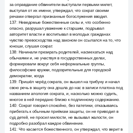
за оправдание обвинители выступали первыми милет,
выступая от их имени, утверждал, что сократ своими
речами отвергал признанные богослужения вводил.
137
:
Неведомые божественные силы и, что особенно
опасно, разрушал уважение к старшим, подрывал
авторитет власти и воспитывал в молодых гражданах
чувство превосходства над законом он ссылался на то, что
юноши, слушая сократ.
138
:
Начинали презирать родителей, насмехаться над
обычаями и, не участвуя в государственных делах,
формировали вокруг себя неформальные группы,
философские кружки, подозрительные для городской
демократии, когда
139
:
Пришёл черёд сократа, он вышел на трибуну и начал
свою речь в защиту она дошла до нас в записи платона под
названием апология сократа, и, насколько можно судить,
многое в ней передано близко к подлинному содержанию.
140
:
Сократ говорил спокойно, без патетики, отказываясь
прибегать к обычным приёмам защиты, он не приводил в
суд детей, не просил милости, не вызывал жалости, он
подробно разобрал каждое обвинение.
141
:
Что касается божественного, он утверждал, что верит в