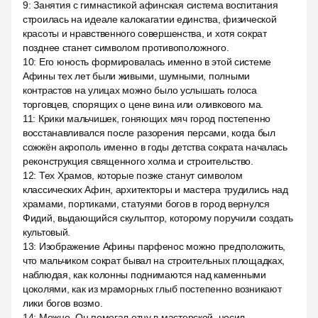
9
:
Занятия с гимнастикой афинская система воспитания
строилась на идеале калокагатии единства, физической
красоты и нравственного совершенства, и хотя сократ
позднее станет символом противоположного.
10
:
Его юность формировалась именно в этой системе
Афины тех лет были живыми, шумными, полными
контрастов на улицах можно было услышать голоса
торговцев, спорящих о цене вина или оливкового ма.
11
:
Крики мальчишек, гоняющих мяч город постепенно
восстанавливался после разорения персами, когда был
сожжён акрополь именно в годы детства сократа началась
реконструкция священного холма и строительство.
12
:
Тех Храмов, которые позже станут символом
классических Афин, архитекторы и мастера трудились над
храмами, портиками, статуями богов в город вернулся
Фидий, выдающийся скульптор, которому поручили создать
культовый.
13
:
Изображение Афины парфенос можно предположить,
что мальчиком сократ бывал на строительных площадках,
наблюдая, как колонны поднимаются над каменными
цоколями, как из мраморных глыб постепенно возникают
лики богов возмо.
14
:
Можно. Он помогал отцу в мастерской, носил