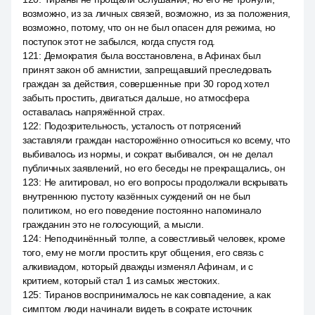
возможно, из за личных связей, возможно, из за положения,
возможно, потому, что он не был опасен для режима, но
поступок этот не забылся, когда спустя год.
121
:
Демократия была восстановлена, в Афинах был
принят закон об амнистии, запрещавший преследовать
граждан за действия, совершенные при 30 город хотел
забыть простить, двигаться дальше, но атмосфера
оставалась напряжённой страх.
122
:
Подозрительность, усталость от потрясений
заставляли граждан насторожённо относиться ко всему, что
выбивалось из нормы, и сократ выбивался, он не делал
публичных заявлений, но его беседы не прекращались, он
123
:
Не агитировал, но его вопросы продолжали вскрывать
внутреннюю пустоту казённых суждений он не был
политиком, но его поведение постоянно напоминало
гражданин это не голосующий, а мысли.
124
:
Неподчинённый толпе, а совестливый человек, кроме
того, ему не могли простить круг общения, его связь с
алкивиадом, который дважды изменял Афинам, и с
критием, который стал 1 из самых жестоких.
125
:
Тиранов воспринималось не как совпадение, а как
симптом люди начинали видеть в сократе источник