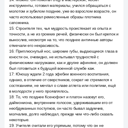
инструменты, готовил материалы, учился обращаться с
молотом и зубилом позднее, уже во взрослом возрасте, он
часто использовал ремесленные образы плотника
сапожника.
15
:
Строителя тех, чья мудрость проистекает из опыта и
точности, а не из громких речей, физически он был крепок и
вынослив, несмотря на то, что позднее античные авторы
отмечали его некрасивость.
16
:
Приплюснутый нос, широкие губы, выдающиеся глаза в
юности он, очевидно, не испытывал трудностей с
физическими нагрузками, как и другие афиняне, он должен
был готовиться к будущей военной службе каж.
17
:
Юношу ждали 2 года эфебии военного воспитания,
однако, в отличие от сверстников, сократ не стремился к
состязаниям, не мечтал о славе атлета или политики, ещё
в молодости у него проявлялось.
18
:
То, что позднее Ксенофонт и платон назовут его,
даймониона, внутренним голосом, удерживавшим его от
необдуманных поступков, он часто бывал задумчив,
молчалив, долго наблюдал, прежде чем что-либо сказать
некоторые.
19
:
Учителя считали его упрямым, потому что он не