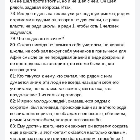
Он не Шёл против толпы, но и не Шёл с ней. Он Шёл
рядом, задавая вопросы. Итак.
78
:
Изо дня в день на тех же улицах под шум рынков, рядом
с храмами и судами он говорил не для славы, не ради
власти, не ради школы, а ради 1, чтобы хоть 1 человек
задумался.
79
:
Что он делает и зачем?
80
:
Сократ никогда не называл себя учителем, не держал
школы, не собирал вокруг себя учеников в привычном для
Афин смысле он не передавал знаний в виде доктрины и
не претендовал на авторитет, но все же были те, кто
возвращался.
81
:
Кто тянулся к нему, кто считал, что рядом с ним
думается иначе эти люди не всегда называли себя его
учениками, но остались как память, как голоса, как
продолжение 1 из самых противоре.
82
:
И ярких молодых людей, оказавшихся рядом с
сократом, был алкивиад, происходивший из знатного рода
воспитанник перикла, он обладал внешностью, обаянием,
речью и честолюбием, которые позволили бы.
83
:
Ему достичь всего, чего он захочет, он встретил сократа
ещё в юности, и этот контакт оказался настолько сильным,
что алкевиат сравнит философа с сатиром, способным 1