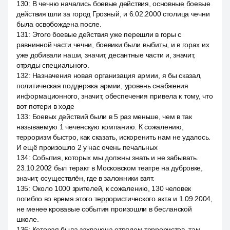
130
:
В чечню начались боевые действия, основные боевые
действия шли за город Грозный, и 6.02.2000 столица чечни
была освобождена после.
131
:
Этого боевые действия уже перешли в горы с
равнинной части чечни, боевики были выбиты, и в горах их
уже добивали наши, значит, десантные части и, значит,
отряды специального.
132
:
Назначения новая организация армии, я бы сказал,
политическая поддержка армии, уровень снабжения
информационного, значит, обеспечения привела к тому, что
вот потери в ходе
133
:
Боевых действий были в 5 раз меньше, чем в так
называемую 1 чеченскую компанию. К сожалению,
терроризм быстро, как сказать, искоренить нам не удалось.
И ещё произошло 2 у нас очень печальных
134
:
События, которых мы должны знать и не забывать.
23.10.2002 был теракт в Московском театре на дубровке,
значит, осуществлён, где в заложники взят.
135
:
Около 1000 зрителей, к сожалению, 130 человек
погибло во время этого террористического акта и 1.09.2004,
не менее кровавые события произошли в бесланской
школе.
136
:
Которая была захвачена отрядом террористов, там