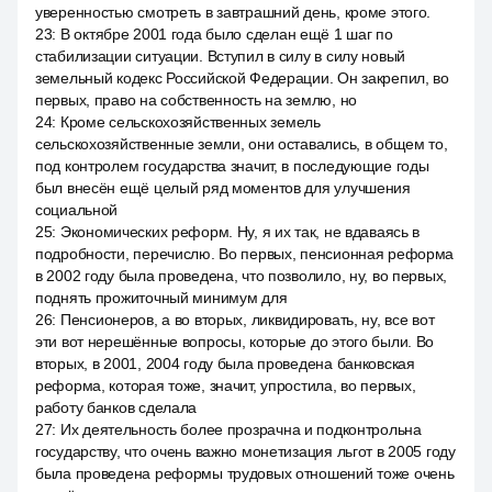
уверенностью смотреть в завтрашний день, кроме этого.
23
:
В октябре 2001 года было сделан ещё 1 шаг по
стабилизации ситуации. Вступил в силу в силу новый
земельный кодекс Российской Федерации. Он закрепил, во
первых, право на собственность на землю, но
24
:
Кроме сельскохозяйственных земель
сельскохозяйственные земли, они оставались, в общем то,
под контролем государства значит, в последующие годы
был внесён ещё целый ряд моментов для улучшения
социальной
25
:
Экономических реформ. Ну, я их так, не вдаваясь в
подробности, перечислю. Во первых, пенсионная реформа
в 2002 году была проведена, что позволило, ну, во первых,
поднять прожиточный минимум для
26
:
Пенсионеров, а во вторых, ликвидировать, ну, все вот
эти вот нерешённые вопросы, которые до этого были. Во
вторых, в 2001, 2004 году была проведена банковская
реформа, которая тоже, значит, упростила, во первых,
работу банков сделала
27
:
Их деятельность более прозрачна и подконтрольна
государству, что очень важно монетизация льгот в 2005 году
была проведена реформы трудовых отношений тоже очень