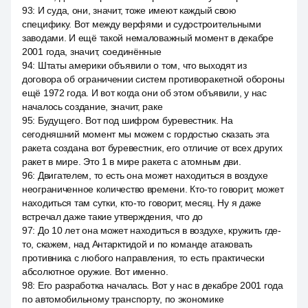
93
:
И суда, они, значит, тоже имеют каждый свою
специфику. Вот между верфями и судостроительными
заводами. И ещё такой немаловажный момент в декабре
2001 года, значит, соединённые
94
:
Штаты америки объявили о том, что выходят из
договора об ограничении систем противоракетной обороны
ещё 1972 года. И вот когда они об этом объявили, у нас
началось создание, значит, раке
95
:
Будущего. Вот под шифром буревестник. На
сегодняшний момент мы можем с гордостью сказать эта
ракета создана вот буревестник, его отличие от всех других
ракет в мире. Это 1 в мире ракета с атомным дви.
96
:
Двигателем, то есть она может находиться в воздухе
неограниченное количество времени. Кто-то говорит, может
находиться там сутки, кто-то говорит, месяц. Ну я даже
встречал даже такие утверждения, что до
97
:
До 10 лет она может находиться в воздухе, кружить где-
то, скажем, над Антарктидой и по команде атаковать
противника с любого направления, то есть практически
абсолютное оружие. Вот именно.
98
:
Его разработка началась. Вот у нас в декабре 2001 года
по автомобильному транспорту, по экономике