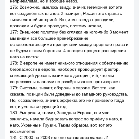
неприемлема, но и вообще невоз.
176
:
Возможно, имелось ввиду, значит, гегемония вот эта
вот соединённых штатов. 2 позиция, Россия это страна с
тысячелетней историей. Вот, и мы всегда проводили,
проводим и будем проводить, поэтому незави,
177
:
Внешнюю политику без оглядки на кого-либо 3 момент
мы видим все большее пренебрежение
основополагающими принципами международного права и
не будем с этим бороться. 4 позиция процесс расширения
нато на восток.
178
:
В европе не имеет никакого отношения к обеспечению
безопасности в европе, наоборот, провоцирует фактор,
снижающий уровень взаимного доверия, и 5, что мы
встревожены планами по развёртыванию противоракет.
179
:
Системы, значит, обороны в европе. Вот эти, как
сказать, позиции были доведены до западного руководства.
Но, к сожалению, значит, эффекта это не произвело тогда
вот, и уже на следующий год.
180
:
Америка и, значит, Западная Европа, они уже
занялись, начали будировать вопрос по приёму в нато, в
нато, Украины и Грузии. Таким образом, вот, вот это
восьмилетие.
181
:
С 2000 по 2008 год оно характеризовалось 2