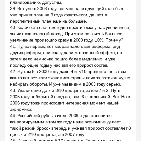
планированию, допустим,
39
:
Вот уже в 2008 году, вот уже на следующий этап был
уже принят план на 3 года фактически, да, вот, а
перспективный план ещё на большее.
40
:
Количество лет ежегодно практически у нас увеличился,
значит, ввп валовый доход. При этом вот очень большое
увеличение произошло сразу в 2000 году. 10%. Почему?
41
:
Ну, во первых, вот как раз налоговая реформа, ряд
других реформ, они сразу дали мгновенный эффект, но
затем дело немножко пошло более медленно, и уже
последующие годы у нас ввп его прирост состав.
42
:
Ну там 5 в 2000 году даже 4 и 7/10 процента, но затем
как-то вот все-таки экономика страны начала потихоньку, но
набирать обороты. И уже мы видим в 2003 году серьёз.
43
:
Увеличение до 7 и 3/10 процента, затем 7 и 2. Ну, в
2005 году небольшой спад до, там, 6 с половиной. Вот. Но в
2006 году тоже происходит интересная момент нашей
экономики.
44
:
Российский рубль в июле 2006 года становится
конвертируемым в том же году наша экономика делает
такой резкий бросок вперёд, и уже ввп прирост составляет 8
целых и 2/10 процента, а в 2007 году
45
:
И вовсе 8 целых и 5/10 процента. То есть мы видим