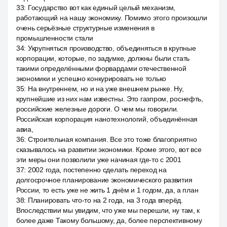
33
:
Государство вот как единый целый механизм,
работающий на нашу экономику. Помимо этого произошли
очень серьёзные структурные изменения в
промышленности стали
34
:
Укрупняться производство, объединяться в крупные
корпорации, которые, по задумке, должны были стать
такими определёнными форвардами отечественной
экономики и успешно конкурировать не только
35
:
На внутреннем, но и на уже внешнем рынке. Ну,
крупнейшие из них нам известны. Это газпром, роснефть,
российские железные дороги. О чем мы говорили.
Российская корпорация нанотехнологий, объединённая
авиа,
36
:
Строительная компания. Все это тоже благоприятно
сказывалось на развитии экономики. Кроме этого, вот все
эти меры они позволили уже начиная где-то с 2001
37
:
2002 года, постепенно сделать переход на
долгосрочное планирование экономического развития
России, то есть уже не жить 1 днём и 1 годом, да, а план
38
:
Планировать что-то на 2 года, на 3 года вперёд.
Впоследствии мы увидим, что уже мы перешли, ну там, к
более даже Такому большому, да, более перспективному