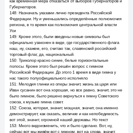
как временная мера отказаться от выборов Губернаторов и
Губернаторов.
148
:
Назначать указами лично президента Российской
Федерации. Ну и уменьшались определённые полномочия
региона, в то время как полномочия центральной власти
Уси
149
:
Кроме этого, были введены новые символы был
официально узаконен в виде, где государственного флага
наш, ну, скажем, его, считаю так, славянский российский
торговый флаг, да, национальный.
150
:
Триколор красно синие, белые горизонтальные
полосы. Кроме этого был решён вопрос с гимном
Российской Федерации. До этого 1 время в виде гимна у
нас такого полуофициального исполняло
151
:
Мелодия глинки из оперы значит, жизнь за царя или
Иван сусанин вот она хорошая, но все равно, значит, это не
было гимном, было решено вернуться к гимну Советского
союза, к музыке гимна совет.
152
:
Союза, которая, значит, мощная, значит, она именно
демонстрирует, как сказать, величие и как непобедимость
вот этой, значит, огромной нашей державы. Но текст
153
:
Много видоизменить, что и было сделано. Вот, ну,
сейчас вот мы живём вот с гимном, вот на слова, значит,