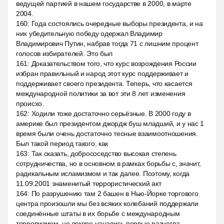
ведущей партией в нашем государстве в 2000, в марте
2004.
160
:
Года состоялись очередные выборы президента, и на
них убедительную победу одержал Владимир
Владимирович Путин, набрав тогда 71 с лишним процент
голосов избирателей. Это был
161
:
Доказательством того, что курс возрождения России
избран правильный и народ этот курс поддерживает и
поддерживает своего президента. Теперь, что касается
международной политики за вот эти 8 лет изменения
происхо.
162
:
Ходили тоже достаточно серьёзные. В 2000 году в
америке был президентом джордж буш младший, и у нас 1
время были очень достаточно тесные взаимоотношения.
Был такой период такого, как
163
:
Так сказать, добрососедство высокая степень
сотрудничества, но в основном в рамках борьбы с, значит,
радикальным исламизмом и так далее. Поэтому, когда
11.09.2001 знаменитый террористический акт
164
:
По разрушению там 2 башен в Нью-Йорке торгового
центра произошли мы без всяких колебаний поддержали
соединённые штаты в их борьбе с международным
терроризмом, но вскоре начались первые разногла.