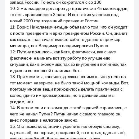
запаса России. То есть он сократился с со 130
10
:
3 миллиардов долларов до практически 45 миллиардов,
то есть практически в 3 раза. И вот в этих условиях под
новый 2000 год тогдашний президент России
11
:
Борис Николаевич ельцин объявил о том, что он уходит
с поста президента и врио президентом России. Он, значит,
как сказать, назначает вместо себя тогдашнего премьер
министра, вот Владимира владимировича Путина.
12
:
Путину пришлось, как Катя, фактически, как с нуля
фактически начинать вот эту работу по улучшению
ситуации, как в экономике, так во внутренней политике, так
и даже и во внешней политике. Вот.
13
:
При этом мы, конечно, должны понимать, что у него на
тот момент, наверное, не было такой мощной команды. Вот,
поэтому многие вещи приходилось делать практически с
колёс, где-то импровизировать, но в дальнейшем мы
увидим, что
14
:
В целом он и его команда с этой задачей справились, с
чего же начал Путин? Путин начал с самого главного он
внёс поправки в налоговое законо.
15
:
Это позволило, значит, укрепить налоговую систему,
сделать её, во первых, прозрачной, во вторых, сделать её,
значит, всеобщей. Вот, и урегулировать, и уже