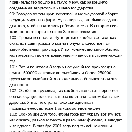
правительство пошло на такую меру, как разрешило
создание на территории нашего государства.
99
:
Заводов по там крупноузловой и мелкоузловой сборке
ведущих мировых фирм. Ну во первых, это было создано
для того, чтобы появились рабочие места. Во вторых все-
таки это тоже строительство Заводов развития
100
:
Промышленности. Ну, в третьих, чтобы все-таки, как
сказать, наши граждане могли получать качественный
автомобильный транспорт. И вот количество автомобилей,
как грузовых, так и легковых увеличивалось в стране каждый
год.
101
:
Вот, и по итогам 8 года у нас уже было произведено
почти 1500000 легковых автомобилей и более 250000
грузовых автомобилей, что тоже имело большое значение
для эконо.
102
:
Особенно грузовые, так как большая часть перевозок
сейчас осуществляется как раз по, значит, автомобильным
дорогам. У нас по стране тоже авиационная
промышленность, тоже 1 из локомотивов нашей
103
:
Экономики для того, чтобы тоже вот убрать вот эту вот,
как сказать, разномастность в различных фирмах, в заводах
и так далее. В октябре 2001 года под эгидой компании
сухого была создана холдинг