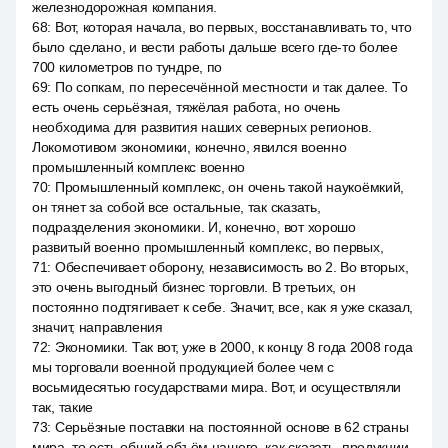
железнодорожная компания.
68
:
Вот, которая начала, во первых, восстанавливать то, что
было сделано, и вести работы дальше всего где-то более
700 километров по тундре, по
69
:
По сопкам, по пересечённой местности и так далее. То
есть очень серьёзная, тяжёлая работа, но очень
необходима для развития наших северных регионов.
Локомотивом экономики, конечно, явился военно
промышленный комплекс военно
70
:
Промышленный комплекс, он очень такой наукоёмкий,
он тянет за собой все остальные, так сказать,
подразделения экономики. И, конечно, вот хорошо
развитый военно промышленный комплекс, во первых,
71
:
Обеспечивает оборону, независимость во 2. Во вторых,
это очень выгодный бизнес торговли. В третьих, он
постоянно подтягивает к себе. Значит, все, как я уже сказал,
значит, направления
72
:
Экономики. Так вот, уже в 2000, к концу 8 года 2008 года
мы торговали военной продукцией более чем с
восьмидесятью государствами мира. Вот, и осуществляли
так, такие
73
:
Серьёзные поставки на постоянной основе в 62 страны
мира, то есть общий объём нашего, как сказать, продукции