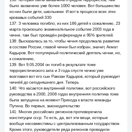
было захвачено уже более 1000 человек. Вот большинство
из них были дети, школьники. И вот в процессе всех этих
кровавых событий 330
137
:
3 человека погибло, из них 186 детей к сожалению, 23
марта произошло знаменательное событие 2003 года в
чечне, там был проведён референдум и 95% зрителей.
138
:
Высказалась за то, чтобы чечня продолжала развитие
в составе России, главой чечни был избран, значит, Ахмат
Кадыров. Вот популярный политический деятель чечни, но,
к сожалению,
139
:
Вот 9.05.2004 он погиб в результате тоже
террористического акта и 3 года спустя чечню уже
возглавил вот его сын Рамзан Кадыров, который руководит
чечнёй до сегодняшнего дня. Теперь
140
:
Что касается внутренней политики, вот российского
руководства в 2000, 2008 годах внутренняя политика тоже
была запущена на момент Прихода к власти команды
Путина. Во первых, законодательство
141
:
Многих российских регионов противоречила
конституции ссср. То есть, да, вот эти вещи, которые
вообще несовместимы с централизованным государством.
Кроме этого, руководители ряда регионов проводили