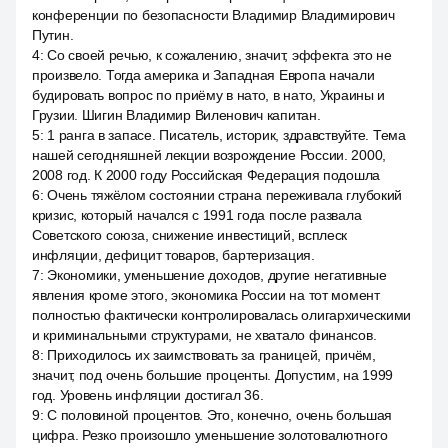
конференции по безопасности Владимир Владимирович
Путин.
4
:
Со своей речью, к сожалению, значит, эффекта это не
произвело. Тогда америка и Западная Европа начали
будировать вопрос по приёму в нато, в нато, Украины и
Грузии. Шигин Владимир Виленович капитан.
5
:
1 ранга в запасе. Писатель, историк, здравствуйте. Тема
нашей сегодняшней лекции возрождение России. 2000,
2008 год. К 2000 году Российская Федерация подошла
6
:
Очень тяжёлом состоянии страна переживала глубокий
кризис, который начался с 1991 года после развала
Советского союза, снижение инвестиций, всплеск
инфляции, дефицит товаров, бартеризация.
7
:
Экономики, уменьшение доходов, другие негативные
явления кроме этого, экономика России на тот момент
полностью фактически контролировалась олигархическими
и криминальными структурами, не хватало финансов.
8
:
Приходилось их заимствовать за границей, причём,
значит, под очень большие проценты. Допустим, на 1999
год. Уровень инфляции достигал 36.
9
:
С половиной процентов. Это, конечно, очень большая
цифра. Резко произошло уменьшение золотовалютного