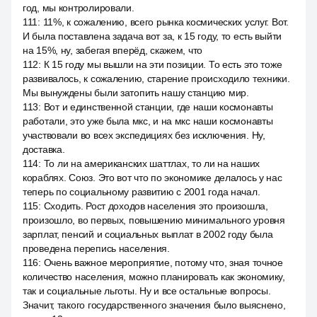
год, мы контролировали.
111
:
11%, к сожалению, всего рынка космических услуг. Вот.
И была поставлена задача вот за, к 15 году, то есть выйти
на 15%, ну, забегая вперёд, скажем, что
112
:
К 15 году мы вышли на эти позиции. То есть это тоже
развивалось, к сожалению, старение происходило техники.
Мы вынуждены были затопить нашу станцию мир.
113
:
Вот и единственной станции, где наши космонавты
работали, это уже была мкс, и на мкс наши космонавты
участвовали во всех экспедициях без исключения. Ну,
доставка.
114
:
То ли на американских шаттлах, то ли на наших
кораблях. Союз. Это вот что по экономике делалось у нас
теперь по социальному развитию с 2001 года начал.
115
:
Сходить. Рост доходов населения это произошла,
произошло, во первых, повышению минимального уровня
зарплат, пенсий и социальных выплат в 2002 году была
проведена перепись населения.
116
:
Очень важное мероприятие, потому что, зная точное
количество населения, можно планировать как экономику,
так и социальные льготы. Ну и все остальные вопросы.
Значит, такого государственного значения было выяснено,