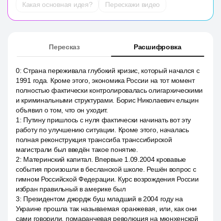
Какая основная идея?
Перескажи видео
Пересказ
Расшифровка
0
:
Страна переживала глубокий кризис, который начался с
1991 года. Кроме этого, экономика России на тот момент
полностью фактически контролировалась олигархическими
и криминальными структурами. Борис Николаевич ельцин
объявил о том, что он уходит.
1
:
Путину пришлось с нуля фактически начинать вот эту
работу по улучшению ситуации. Кроме этого, началась
полная реконструкция транссиба транссибирской
магистрали был введён такое понятие.
2
:
Материнский капитал. Впервые 1.09.2004 кровавые
события произошли в бесланской школе. Решён вопрос с
гимном Российской Федерации. Курс возрождения России
избран правильный в америке был
3
:
Президентом джордж буш младший в 2004 году на
Украине прошла так называемая оранжевая, или, как они
сами говорили, помаранчевая революция на мюнхенской