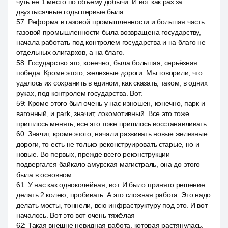
чуть не 1 место по объёму добычи. И вот как раз за
двухтысячные годы первые была
57
:
Реформа в газовой промышленности и большая часть
газовой промышленности была возвращена государству,
начала работать под контролем государства и на благо не
отдельных олигархов, а на благо.
58
:
Государство это, конечно, была большая, серьёзная
победа. Кроме этого, железные дороги. Мы говорили, что
удалось их сохранить в едином, как сказать, таком, в одних
руках, под контролем государства. Вот.
59
:
Кроме этого был очень у нас изношен, конечно, парк и
вагонный, и park, значит, локомотивный. Все это тоже
пришлось менять, все это тоже пришлось восстанавливать.
60
:
Значит, кроме этого, начали развивать новые железные
дороги, то есть не только реконструировать старые, но и
новые. Во первых, прежде всего реконструкции
подвергался байкало амурская магистраль, она до этого
была в основном
61
:
У нас как одноколейная, вот. И было принято решение
делать 2 колею, пробивать. А это сложная работа. Это надо
делать мосты, тоннели, всю инфраструктуру под это. И вот
началось. Вот это вот очень тяжёлая
62
:
Такая внешне невидная работа, которая растянулась,