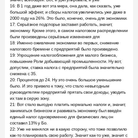
16
:
В 1 год даже вот эта мера, она дала, как сказать, уже
большой эффект, и сборы налогов увеличились уже даже в
2000 году на 26%. Это было, конечно, очень для экономики.
17
:
Серьёзное подспорье заставил работать, значит,
экономику. Кроме этого, в самом налоговом распределении
были произведены серьёзные изменения для
18
:
Именно оживление экономики во первых, снижение
налогового бремени с предприятий было произведено.
19
:
Упрощение налогообложения для малого бизнеса,
повышение Роли добывающей промышленности. Ну вот,
допустим, ставка налога с предприятий была значительно
снижена с 35.
20
:
Процентов до 24. Ну это очень большое уменьшение
было. И это привело к тому, что стало невыгодным
руководителям предприятий прятать свои доходы, уводить
их там в серую зону.
21
:
Вот стало выгодно платить нормально налоги и, значит,
заниматься бизнесом и развивать экономику был введён
единый налог одновременно для физических лиц он
составил 13% y Бо.
22
:
Уже не менялся ни в какую сторону, что тоже позволило
как-то планировать свою работу. Значит как-то уже, значит с