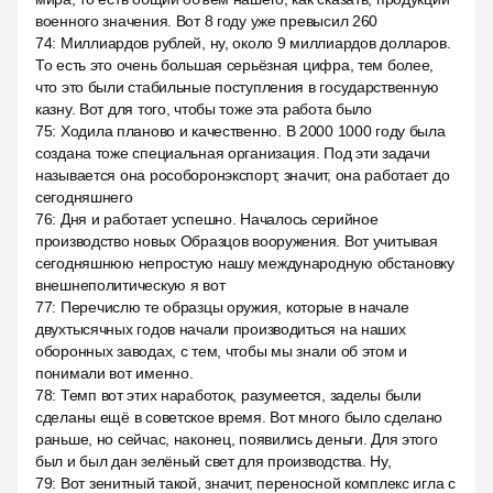
военного значения. Вот 8 году уже превысил 260
74
:
Миллиардов рублей, ну, около 9 миллиардов долларов.
То есть это очень большая серьёзная цифра, тем более,
что это были стабильные поступления в государственную
казну. Вот для того, чтобы тоже эта работа было
75
:
Ходила планово и качественно. В 2000 1000 году была
создана тоже специальная организация. Под эти задачи
называется она рособоронэкспорт, значит, она работает до
сегодняшнего
76
:
Дня и работает успешно. Началось серийное
производство новых Образцов вооружения. Вот учитывая
сегодняшнюю непростую нашу международную обстановку
внешнеполитическую я вот
77
:
Перечислю те образцы оружия, которые в начале
двухтысячных годов начали производиться на наших
оборонных заводах, с тем, чтобы мы знали об этом и
понимали вот именно.
78
:
Темп вот этих наработок, разумеется, заделы были
сделаны ещё в советское время. Вот много было сделано
раньше, но сейчас, наконец, появились деньги. Для этого
был и был дан зелёный свет для производства. Ну,
79
:
Вот зенитный такой, значит, переносной комплекс игла с