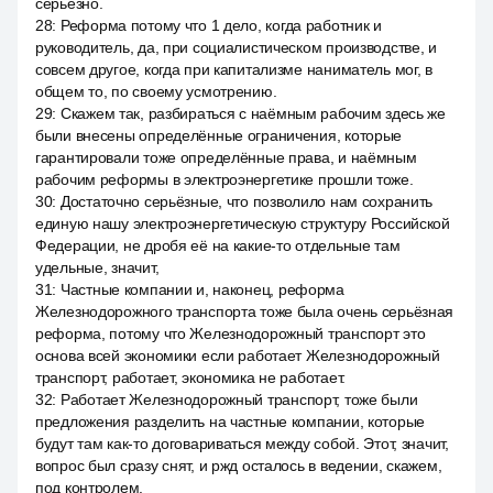
серьёзно.
28
:
Реформа потому что 1 дело, когда работник и
руководитель, да, при социалистическом производстве, и
совсем другое, когда при капитализме наниматель мог, в
общем то, по своему усмотрению.
29
:
Скажем так, разбираться с наёмным рабочим здесь же
были внесены определённые ограничения, которые
гарантировали тоже определённые права, и наёмным
рабочим реформы в электроэнергетике прошли тоже.
30
:
Достаточно серьёзные, что позволило нам сохранить
единую нашу электроэнергетическую структуру Российской
Федерации, не дробя её на какие-то отдельные там
удельные, значит,
31
:
Частные компании и, наконец, реформа
Железнодорожного транспорта тоже была очень серьёзная
реформа, потому что Железнодорожный транспорт это
основа всей экономики если работает Железнодорожный
транспорт, работает, экономика не работает.
32
:
Работает Железнодорожный транспорт, тоже были
предложения разделить на частные компании, которые
будут там как-то договариваться между собой. Этот, значит,
вопрос был сразу снят, и ржд осталось в ведении, скажем,
под контролем.