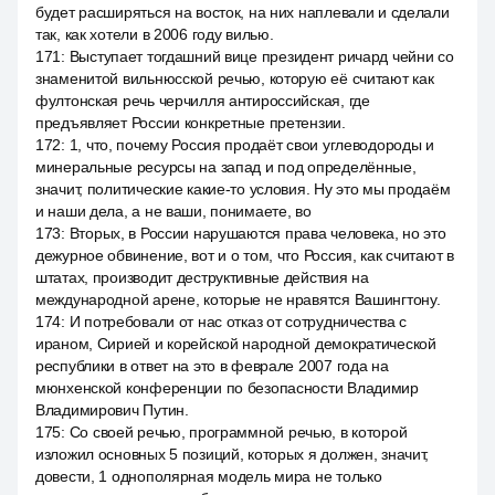
будет расширяться на восток, на них наплевали и сделали
так, как хотели в 2006 году вилью.
171
:
Выступает тогдашний вице президент ричард чейни со
знаменитой вильнюсской речью, которую её считают как
фултонская речь черчилля антироссийская, где
предъявляет России конкретные претензии.
172
:
1, что, почему Россия продаёт свои углеводороды и
минеральные ресурсы на запад и под определённые,
значит, политические какие-то условия. Ну это мы продаём
и наши дела, а не ваши, понимаете, во
173
:
Вторых, в России нарушаются права человека, но это
дежурное обвинение, вот и о том, что Россия, как считают в
штатах, производит деструктивные действия на
международной арене, которые не нравятся Вашингтону.
174
:
И потребовали от нас отказ от сотрудничества с
ираном, Сирией и корейской народной демократической
республики в ответ на это в феврале 2007 года на
мюнхенской конференции по безопасности Владимир
Владимирович Путин.
175
:
Со своей речью, программной речью, в которой
изложил основных 5 позиций, которых я должен, значит,
довести, 1 однополярная модель мира не только