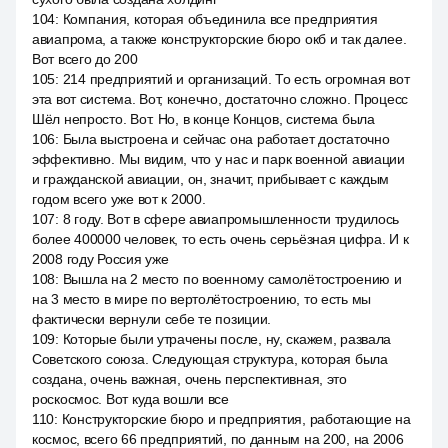
104
:
Компания, которая объединила все предприятия
авиапрома, а также конструкторские бюро окб и так далее.
Вот всего до 200
105
:
214 предприятий и организаций. То есть огромная вот
эта вот система. Вот, конечно, достаточно сложно. Процесс
Шёл непросто. Вот. Но, в конце Концов, система была
106
:
Была выстроена и сейчас она работает достаточно
эффективно. Мы видим, что у нас и парк военной авиации
и гражданской авиации, он, значит, прибывает с каждым
годом всего уже вот к 2000.
107
:
8 году. Вот в сфере авиапромышленности трудилось
более 400000 человек, то есть очень серьёзная цифра. И к
2008 году Россия уже
108
:
Вышла на 2 место по военному самолётостроению и
на 3 место в мире по вертолётостроению, то есть мы
фактически вернули себе те позиции.
109
:
Которые были утрачены после, ну, скажем, развала
Советского союза. Следующая структура, которая была
создана, очень важная, очень перспективная, это
роскосмос. Вот куда вошли все
110
:
Конструкторские бюро и предприятия, работающие на
космос, всего 66 предприятий, по данным на 200, на 2006