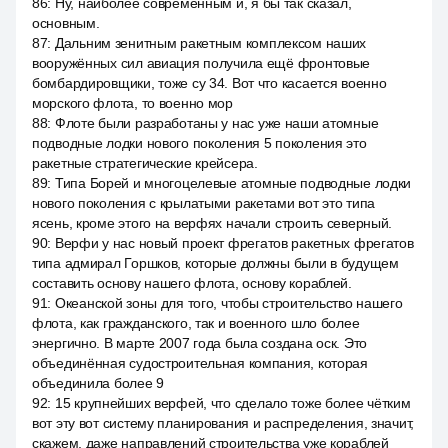
86
:
Ну, наиболее современным и, я бы так сказал,
основным.
87
:
Дальним зенитным ракетным комплексом наших
вооружённых сил авиация получила ещё фронтовые
бомбардировщики, тоже су 34. Вот что касается военно
морского флота, то военно мор
88
:
Флоте были разработаны у нас уже наши атомные
подводные лодки нового поколения 5 поколения это
ракетные стратегические крейсера.
89
:
Типа Борей и многоцелевые атомные подводные лодки
нового поколения с крылатыми ракетами вот это типа
ясень, кроме этого на верфях начали строить северный.
90
:
Верфи у нас новый проект фрегатов ракетных фрегатов
типа адмирал Горшков, которые должны были в будущем
составить основу нашего флота, основу кораблей.
91
:
Океанской зоны для того, чтобы строительство нашего
флота, как гражданского, так и военного шло более
энергично. В марте 2007 года была создана оск. Это
объединённая судостроительная компания, которая
объединила более 9
92
:
15 крупнейших верфей, что сделало тоже более чётким
вот эту вот систему планирования и распределения, значит,
скажем, даже направлений строительства уже кораблей