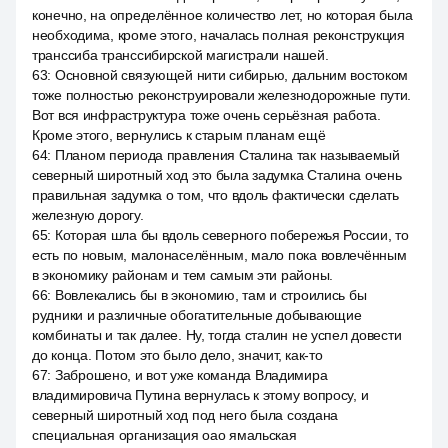
конечно, на определённое количество лет, но которая была
необходима, кроме этого, началась полная реконструкция
транссиба транссибирской магистрали нашей.
63
:
Основной связующей нити сибирью, дальним востоком
тоже полностью реконструировали железнодорожные пути.
Вот вся инфраструктура тоже очень серьёзная работа.
Кроме этого, вернулись к старым планам ещё
64
:
Планом периода правления Сталина так называемый
северный широтный ход это была задумка Сталина очень
правильная задумка о том, что вдоль фактически сделать
железную дорогу.
65
:
Которая шла бы вдоль северного побережья России, то
есть по новым, малонаселённым, мало пока вовлечённым
в экономику районам и тем самым эти районы.
66
:
Вовлекались бы в экономию, там и строились бы
рудники и различные обогатительные добывающие
комбинаты и так далее. Ну, тогда сталин не успел довести
до конца. Потом это было дело, значит, как-то
67
:
Заброшено, и вот уже команда Владимира
владимировича Путина вернулась к этому вопросу, и
северный широтный ход под него была создана
специальная организация оао ямальская