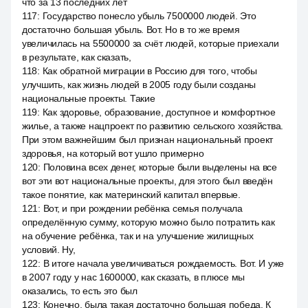
что за 13 последних лет
117
:
Государство понесло убыль 7500000 людей. Это
достаточно большая убыль. Вот. Но в то же время
увеличилась на 5500000 за счёт людей, которые приехали
в результате, как сказать,
118
:
Как обратной миграции в Россию для того, чтобы
улучшить, как жизнь людей в 2005 году были созданы
национальные проекты. Такие
119
:
Как здоровье, образование, доступное и комфортное
жилье, а также нацпроект по развитию сельского хозяйства.
При этом важнейшим был признан национальный проект
здоровья, на который вот ушло примерно
120
:
Половина всех денег, которые были выделены на все
вот эти вот национальные проекты, для этого был введён
такое понятие, как материнский капитал впервые.
121
:
Вот, и при рождении ребёнка семья получала
определённую сумму, которую можно было потратить как
на обучение ребёнка, так и на улучшение жилищных
условий. Ну,
122
:
В итоге начала увеличиваться рождаемость. Вот. И уже
в 2007 году у нас 1600000, как сказать, в плюсе мы
оказались, то есть это был
123
:
Конечно, была такая достаточно большая победа. К