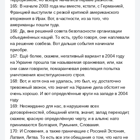
165
:
В начале 2003 года мы вместе, кстати, с Германией,
Францией выступили с резкой критикой американского
вторжения в Ирак. Вот, в частности, из за того, что
американцы пошли туда.
166
:
Да, вне решений совета безопасности организации
объединённых наций. То есть, грубо говоря, они наплевали
на решение совбеза. Вот дальше события начинали
приобре.
167
:
Ещё более, скажем, негативный вариант в 2004 году
на Украине прошла так называемая оранжевая, или, как
они сами говорили, помаранчевая революция попытка
уничтожения конституционного строя.
168
:
Вот, и хотя она не удалась, это был, ну, достаточно
тревожный звонок, что значит на Украине дела обстоят не
очень хорошо. И вот определённые круги на западе в 2004
году
169
:
Неожиданно для нас, в нарушение всех
договорённостей, обещаний клятв, значит, запад переходит,
скажем, красную определённую черту, и в альянс нато
принимаются Болгария, Румыния, Словакия.
170
:
И Словения, а также граничащие с Россией Эстония,
Латвия, Литва. То есть все эти обещания о том, что нато не