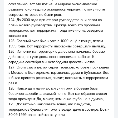
сожалению, вот это вот наше мирное экономическое
развитие, оно недолго оставалось мирным, потому что те
вопросы, которые не были реш,
124
:
До 2000 года при старом руководстве они легли на
плечи нового руководства. Прежде всего это проблема
терроризма, вот терроризма, тогда именно на северном
кавказе его
125
:
Главный очаг был и уже в 1000, ещё в конце, летом
1999 года. Вот террористы ваххабиты совершили вылазку.
126
:
Из чечни на территорию дагестана начались боевые
действия, вот уже достаточно полномасштабные. К
середине сентября мы освободили дагестан и отве
127
:
Этого стала целая серия терактов, которые произошли
в Москве, в Волгодонске, взрывались дома в Буйнакске. Вот,
и было принято решение, значит, покончить с терроризмом
раз и
128
:
Навсегда и начинаются уничтожить боевые базы
боевиков ваххабита в самой чечне. Вот как образно сказал
тогда президент. Да, может, немножко грубо, но я думаю,
129
:
Достаточно, как сказать точно, что бандитов,
террористов будем уничтожать везде, даже в сортире. Вот, и
30.09.1999 наши войска вступили