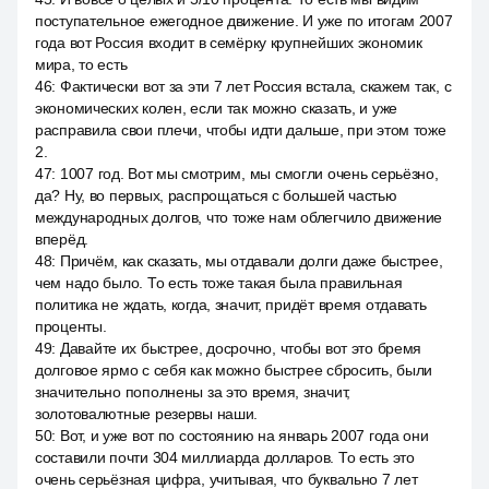
поступательное ежегодное движение. И уже по итогам 2007
года вот Россия входит в семёрку крупнейших экономик
мира, то есть
46
:
Фактически вот за эти 7 лет Россия встала, скажем так, с
экономических колен, если так можно сказать, и уже
расправила свои плечи, чтобы идти дальше, при этом тоже
2.
47
:
1007 год. Вот мы смотрим, мы смогли очень серьёзно,
да? Ну, во первых, распрощаться с большей частью
международных долгов, что тоже нам облегчило движение
вперёд.
48
:
Причём, как сказать, мы отдавали долги даже быстрее,
чем надо было. То есть тоже такая была правильная
политика не ждать, когда, значит, придёт время отдавать
проценты.
49
:
Давайте их быстрее, досрочно, чтобы вот это бремя
долговое ярмо с себя как можно быстрее сбросить, были
значительно пополнены за это время, значит,
золотовалютные резервы наши.
50
:
Вот, и уже вот по состоянию на январь 2007 года они
составили почти 304 миллиарда долларов. То есть это
очень серьёзная цифра, учитывая, что буквально 7 лет