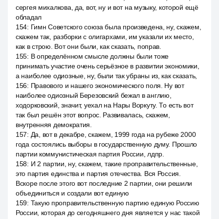
сергея михалкова, да, вот, ну и вот на музыку, которой ещё
обладал
154
:
Гимн Советского союза была произведена, ну, скажем,
скажем так, разборки с олигархами, им указали их место,
как в строю. Вот они были, как сказать, поправ.
155
:
В определённом смысле должны были тоже
принимать участие очень серьёзное в развитии экономики,
а наиболее одиозные, ну, были так убраны из, как сказать,
156
:
Правового и нашего экономического поля. Ну вот
наиболее одиозный Березовский бежал в англию,
ходорковский, значит, уехал на Нары Воркуту. То есть вот
так был решён этот вопрос. Развивалась, скажем,
внутренняя демократия.
157
:
Да, вот в декабре, скажем, 1999 года на рубеже 2000
года состоялись выборы в государственную думу. Прошло
партии коммунистическая партия России, лдпр.
158
:
И 2 партии, ну, скажем, такие проправительственные,
это партия единства и партия отечества. Вся Россия.
Вскоре после этого вот последние 2 партии, они решили
объединиться и создали вот единую
159
:
Такую проправительственную партию единую Россию
России, которая до сегодняшнего дня является у нас такой