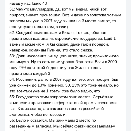
назад у нас было 40
51
:
Чем-то миллиардов, да, вот мы видим, какой вот
прирост, значит, произошёл. Вот, и даже по золотовалютным
запасам мы уже в 2007 году вышли на 3 место в мире, то
есть уступая только там, значит,
52
:
Соединённым штатам и Китаю. То есть, обогнав
практически все, значит, европейские государства. Ещё 1
важным моментом, я бы сказал, даже такой победой,
наверное, команды Путина, это стало сниже.
53
:
Доли населения, живущего ниже, значит, прожиточного
минимума. Ну то есть ниже уровня бедности. Если в 2000
году 29% за чертой бедности у нас Жило, то есть
практически каждый 3
54
:
Россиянин, да, то в 2007 году вот это, этот процент был
уже снижен до 13%. Конечно, 30, 13% это тоже немало, но
это все-таки уже не 1 треть. Уже было видно, что
55
:
Государство этим вопросом занимается. Серьёзные
изменения произошли в сфере газовой промышленности.
Газ. Как известно, это как основа основ российской
экономики, чтобы не говорили.
56
:
Было и остаётся. Мы занимаем 1 место по
разведанным запасам. Мы сейчас фактически занимаем