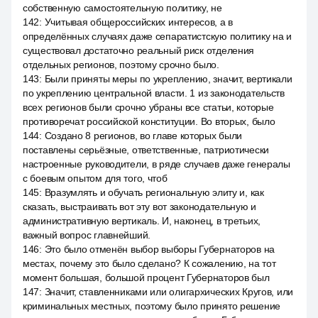
собственную самостоятельную политику, не
142
:
Учитывая общероссийских интересов, а в
определённых случаях даже сепаратистскую политику на и
существовал достаточно реальный риск отделения
отдельных регионов, поэтому срочно было.
143
:
Были приняты меры по укреплению, значит, вертикали
по укреплению центральной власти. 1 из законодательств
всех регионов были срочно убраны все статьи, которые
противоречат российской конституции. Во вторых, было
144
:
Создано 8 регионов, во главе которых были
поставлены серьёзные, ответственные, патриотически
настроенные руководители, в ряде случаев даже генералы
с боевым опытом для того, чтоб
145
:
Вразумлять и обучать региональную элиту и, как
сказать, выстраивать вот эту вот законодательную и
административную вертикаль. И, наконец, в третьих,
важный вопрос главнейший.
146
:
Это было отменён выбор выборы Губернаторов на
местах, почему это было сделано? К сожалению, на тот
момент большая, большой процент Губернаторов был
147
:
Значит, ставленниками или олигархических Кругов, или
криминальных местных, поэтому было принято решение