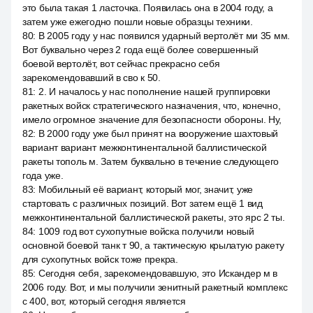
это была такая 1 ласточка. Появилась она в 2004 году, а
затем уже ежегодно пошли новые образцы техники.
80
:
В 2005 году у нас появился ударный вертолёт ми 35 мм.
Вот буквально через 2 года ещё более совершенный
боевой вертолёт, вот сейчас прекрасно себя
зарекомендовавший в сво к 50.
81
:
2. И началось у нас пополнение нашей группировки
ракетных войск стратегического назначения, что, конечно,
имело огромное значение для безопасности обороны. Ну,
82
:
В 2000 году уже был принят на вооружение шахтовый
вариант вариант межконтинентальной баллистической
ракеты тополь м. Затем буквально в течение следующего
года уже.
83
:
Мобильный её вариант, который мог, значит, уже
стартовать с различных позиций. Вот затем ещё 1 вид
межконтинентальной баллистической ракеты, это ярс 2 ты.
84
:
1009 год вот сухопутные войска получили новый
основной боевой танк т 90, а тактическую крылатую ракету
для сухопутных войск тоже прекра.
85
:
Сегодня себя, зарекомендовавшую, это Искандер м в
2006 году. Вот, и мы получили зенитный ракетный комплекс
с 400, вот, который сегодня является