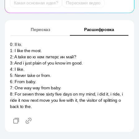
Какая основная идея?
Перескажи видео
Пересказ
Расшифровка
0
:
Il lo.
1
:
I like the most.
2
:
A take во ю кем питерс ин май?
3
:
And i just plain of you know im good.
4
:
I like.
5
:
Never take or from.
6
:
From baby.
7
:
One way way from baby.
8
:
For seven three sixty five days on my mind, i did it, i ride, i
ride it now next move you live with it, the visitor of splitting о
back to the.