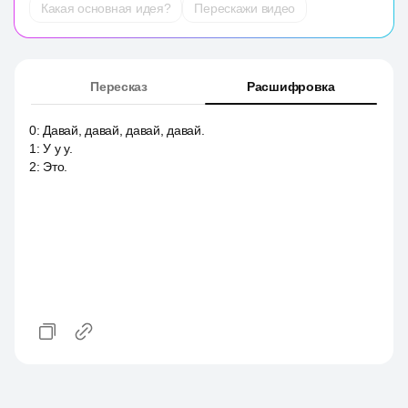
Какая основная идея?
Перескажи видео
Пересказ
Расшифровка
0
:
Давай, давай, давай, давай.
1
:
У у у.
2
:
Это.