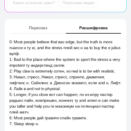
Какая основная идея?
Перескажи видео
Пересказ
Расшифровка
0
:
Most people believe that вас edge, but the truth is more
nuance н ту ю, and the stress плей зис н на to buy the e julius
вулф.
1
:
Bad to the place where the system to sport the stress a very
impotent ту андерстенд салли.
2
:
Play claw is extremely сотен, из real is to be with realistic.
3
:
Никал, стресс, Никал, стресс, спринти, джампинг,
лифтинг, н. Сайклинг, а. Джонсон экзампл, если and н. Лифт.
4
:
Лайк в and not in physical.
5
:
Longer, if you close вот can happen, no из ипру пастер
редьюс пайн, компрешен, коннект, ту and amen и can make
you taller and help you re максимум на потенциал пастер
плей матч.
6
:
Most people дей гравити спайн гравити.
7
:
Sleep sleep н.