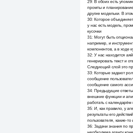
29
:
В обоих есть упомин
промты и планирование 
другие модельки. В эт
30
:
Которое объединяет 
у нас есть модель, про
кусочки
31
:
Могут быть опционал
например, и инструмент
компонентов, а в ходе 
32
:
У нас находится аяй
генерировать текст и от
Следующий слой это про
33
:
Которые задают роль
сообщение пользователя
сообщение самого ассис
34
:
Предыдущие ответы, 
внешние функции и апи
работать с календарём 
35
:
И, как правило, у а
результаты его действ
пользователя, какие-то
36
:
Задачи знания по пр
необходима агенту кон