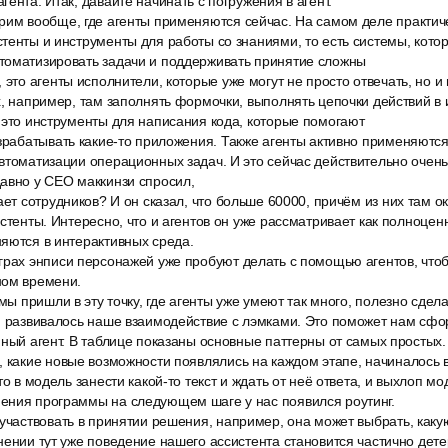
ента. Итак, давайте начинать с погружения в агент.
рим вообще, где агенты применяются сейчас. На самом деле практиче
тенты и инструменты для работы со знаниями, то есть системы, кот
томатизировать задачи и поддерживать принятие сложны
 это агенты исполнители, которые уже могут не просто отвечать, но и 
х, например, там заполнять формочки, выполнять цепочки действий в
 это инструменты для написания кода, которые помогают
зрабатывать какие-то приложения. Также агенты активно применяются 
автоматизации операционных задач. И это сейчас действительно оче
авно у CEO маккинзи спросил,
ает сотрудников? И он сказал, что больше 60000, причём из них там о
истенты. Интересно, что и агентов он уже рассматривает как полноценн
яются в интерактивных среда.
грах энписи персонажей уже пробуют делать с помощью агентов, что
ном времени.
 мы пришли в эту точку, где агенты уже умеют так много, полезно сдела
ом развивалось наше взаимодействие с лэмками. Это поможет нам сф
нный агент. В таблице показаны основные паттерны от самых простых.
 какие новые возможности появлялись на каждом этапе, начиналось в
то в модель занести какой-то текст и ждать от неё ответа, и выхлоп м
ения программы на следующем шаге у нас появился роутинг.
участвовать в принятии решения, например, она может выбрать, каку
нении тут уже поведение нашего ассистента становится частично де