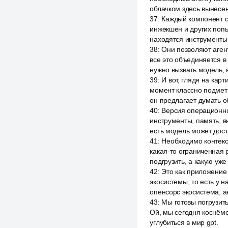
облачком здесь вынесен
37
:
Каждый компонент с
инжекшен и других попы
находятся инструменты
38
:
Они позволяют агент
все это объединяется в
нужно вызвать модель, 
39
:
И вот, глядя на кар
момент классно подмети
он предлагает думать об
40
:
Версия операционно
инструменты, память, в
есть модель может дост
41
:
Необходимо контекс
какая-то ограниченная 
подгрузить, а какую уж
42
:
Это как приложение
экосистемы, то есть у 
опенсорс экосистема, а
43
:
Мы готовы погрузить
Ой, мы сегодня коснёмс
углубиться в мир gpt.