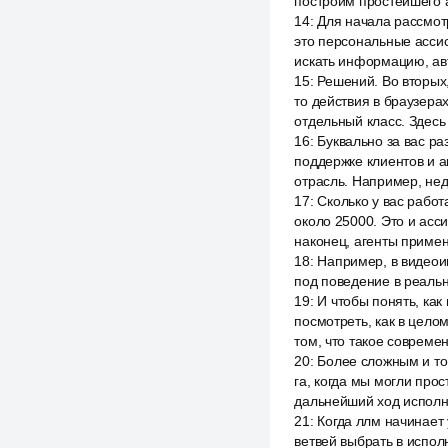
построим простейшего аг
14
:
Для начала рассмот
это персональные ассис
искать информацию, ав
15
:
Решений. Во вторых,
то действия в браузера
отдельный класс. Здесь
16
:
Буквально за вас ра
поддержке клиентов и 
отрасль. Например, нед
17
:
Сколько у вас работ
около 25000. Это и асс
наконец, агенты примен
18
:
Например, в видеои
под поведение в реаль
19
:
И чтобы понять, как
посмотреть, как в цел
том, что такое совреме
20
:
Более сложным и то,
га, когда мы могли прос
дальнейший ход исполн
21
:
Когда ллм начинает 
ветвей выбрать в испол