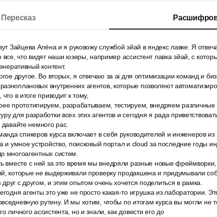
Пересказ
Расшифров
вут Зайцева Алёна и я руковожу службой эйай в яндекс лавке. Я отвеча
о все, что видят наши юзеры, например ассистент лавка эйай, с кото
генеративный контент.
огое другое. Во вторых, я отвечаю за ai для оптимизации команд и би
разноплановых внутренних агентов, которые позволяют автоматизиро
 что в итоге приводит к тому,
рее прототипируем, разрабатываем, тестируем, внедряем различные п
ру для разработки всех этих агентов и сегодня я рада приветствовать
м давайте немного рас.
манда спикеров курса включает в себя руководителей и инженеров из 
са и умное устройство, поисковый портал и cloud за последние годы и
до многоагентных систем.
ть вместе с ней за это время мы внедряли разные новые фреймворки,
ий, которые не выдерживали проверку продакшена и придумывали соб
друг с другом, и этим опытом очень хочется поделиться в рамка.
егодня агенты это уже не просто какая-то игрушка из лаборатории. Эт
вседневную рутину. И мы хотим, чтобы по итогам курса вы могли не 
о личного ассистента, но и знали, как довести его до