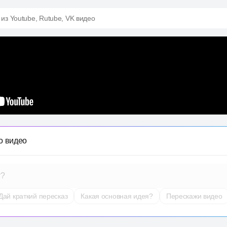
 из Youtube, Rutube, VK видео
о видео
т?
Дай краткий пересказ
Какая основная идея?
Перескажи видео