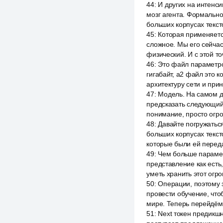
44
:
И других на интенси
мозг агента. Формально
больших корпусах текст
45
:
Которая применяетс
сложное. Мы его сейчас
физический. И с этой т
46
:
Это файл параметро
гигабайт, a2 файл это 
архитектуру сети и при
47
:
Модель. На самом д
предсказать следующий 
понимание, просто огро
48
:
Давайте погружаться
больших корпусах текст
которые были ей перед
49
:
Чем больше параметр
представление как есть,
уметь хранить этот огр
50
:
Операции, поэтому з
провести обучение, что
мире. Теперь перейдём 
51
:
Next токен предикшн