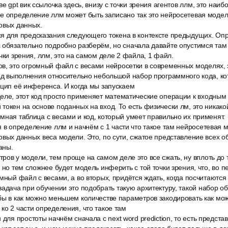
ве gpt вик ссылочка здесь, внизу с точки зрения агентов ллм, это на
е определение ллм может быть записано так это нейросетевая модел
овых данных.
я для предсказания следующего токена в контексте предыдущих. Оп
 обязательно подробно разберём, но сначала давайте опустимся там
очки зрения, ллм, это на самом деле 2 файла, 1 файл.
в, это огромный файл с весами нейросетки в современных моделях, э
код выполнения относительно небольшой набор программного кода, к
нцип её инференса. И когда мы запускаем
еле, этот код просто применяет математические операции к входным
токен на основе поданных на вход. То есть физически лм, это никакой
мная таблица с весами и код, который умеет правильно их применят.
 в определение ллм и начнём с 1 части что такое там нейросетевая 
овых данных веса модели. Это, по сути, сжатое представление всех 
аны.
ов у модели, тем проще на самом деле это все сжать, ну вплоть до т
 но тем сложнее будет модель инферить с той точки зрения, что, во п
омный файл с весами, а во вторых, придётся ждать, когда посчитаются
адача при обучении это подобрать такую архитектуру, такой набор о
бы в как можно меньшем количестве параметров закодировать как мо
ко 2 части определения, что такое там
 для простоты начнём сначала с next word prediction, то есть предста