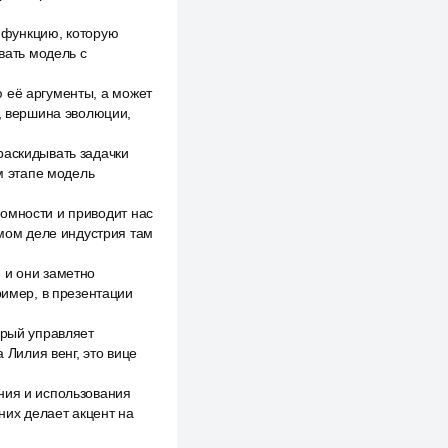
ю функцию, которую
вать модель с
 её аргументы, а может
ц, вершина эволюции,
раскидывать задачки
ом этапе модель
омности и приводит нас
амом деле индустрия там
 и они заметно
ример, в презентации
орый управляет
Лилия венг, это вице
ния и использования
них делает акцент на