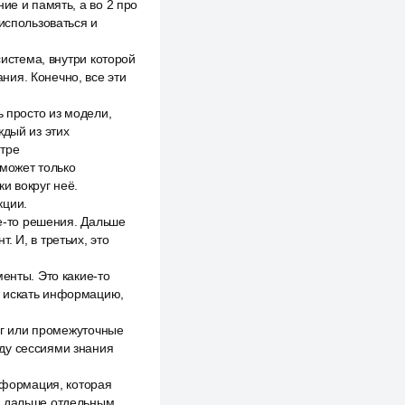
ие и память, а во 2 про
использоваться и
система, внутри которой
ния. Конечно, все эти
ь просто из модели,
ждый из этих
нтре
 может только
ки вокруг неё.
кции.
ие-то решения. Дальше
 И, в третьих, это
енты. Это какие-то
, искать информацию,
лог или промежуточные
ду сессиями знания
информация, которая
ов дальше отдельным