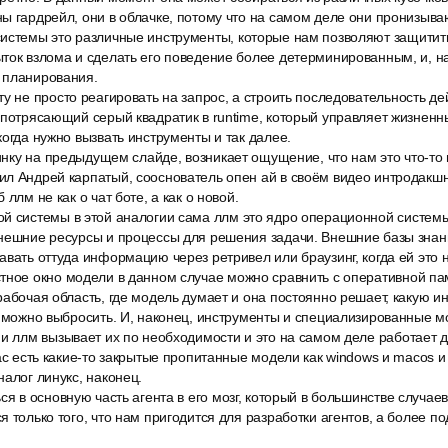
ы гардрейл, они в облачке, потому что на самом деле они пронизыва
истемы это различные инструменты, которые нам позволяют защитить 
ток взлома и сделать его поведение более детерминированным, и, на
 планирования.
у не просто реагировать на запрос, а строить последовательность де
 потрясающий серый квадратик в runtime, который управляет жизненн
когда нужно вызвать инструменты и так далее.
тинку на предыдущем слайде, возникает ощущение, что нам это что-то 
л Андрей карпатый, сооснователь опен ай в своём видео интродакшн
 ллм не как о чат боте, а как о новой.
й системы в этой аналогии сама ллм это ядро операционной системы
нешние ресурсы и процессы для решения задачи. Внешние базы знани
авать оттуда информацию через ретривел или браузинг, когда ей это 
тное окно модели в данном случае можно сравнить с оперативной пам
рабочая область, где модель думает и она постоянно решает, какую 
е можно выбросить. И, наконец, инструменты и специализированные м
 и ллм вызывает их по необходимости и это на самом деле работает 
нас есть какие-то закрытые пропитанные модели как windows и macos 
налог линукс, наконец.
ся в основную часть агента в его мозг, который в большинстве случае
я только того, что нам пригодится для разработки агентов, а более п