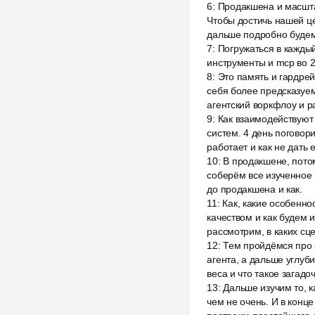
6
:
Продакшена и масшта
Чтобы достичь нашей це
дальше подробно будем
7
:
Погружаться в каждый
инструменты и mcp во 2
8
:
Это память и гардрей
себя более предсказуе
агентский воркфлоу и 
9
:
Как взаимодействуют
систем. 4 день поговори
работает и как не дать 
10
:
В продакшене, потом
соберём все изученное 
до продакшена и как.
11
:
Как, какие особенно
качеством и как будем 
рассмотрим, в каких сц
12
:
Тем пройдёмся про 
агента, а дальше углуб
веса и что такое загадо
13
:
Дальше изучим то, к
чем не очень. И в конце