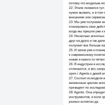
потому что моделька мо
22
:
Этапе появился тул 
нужно вызвать, и в том
внешними апи сервисам
23
:
Мы уже получаем мн
планировать свои дейст
когда мы пришли уже к 
24
:
Несколько агентных
друг на друга и так да
получает все больше ко
25
:
И затем уже к план
к современному понятию
новая и какого-то чётко
26
:
В индустрии и иссл
отличаются, и вот, нап
open i. Agents s дикей 
27
:
Состоит из модели и
жизненным циклом аген
президент по исследова
28
:
Agents. Она опреде
инструментов, и если с
разных аспектах да.