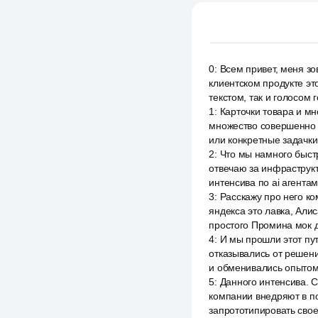
0
:
Всем привет, меня зо
клиентском продукте эт
текстом, так и голосом 
1
:
Карточки товара и мн
множество совершенно 
или конкретные задачки,
2
:
Что мы намного быст
отвечаю за инфраструкту
интенсива по ai агента
3
:
Расскажу про него ко
яндекса это лавка, Али
простого Промина мок 
4
:
И мы прошли этот пу
отказывались от решен
и обменивались опытом 
5
:
Данного интенсива. С
компании внедряют в по
запрототипировать своег