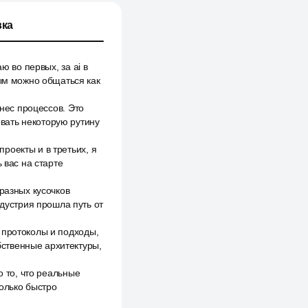
ка
ю во первых, за ai в
рым можно общаться как
знес процессов. Это
вать некоторую рутину
роекты и в третьих, я
 вас на старте
разных кусочков
ндустрия прошла путь от
 протоколы и подходы,
ственные архитектуры,
о то, что реальные
только быстро