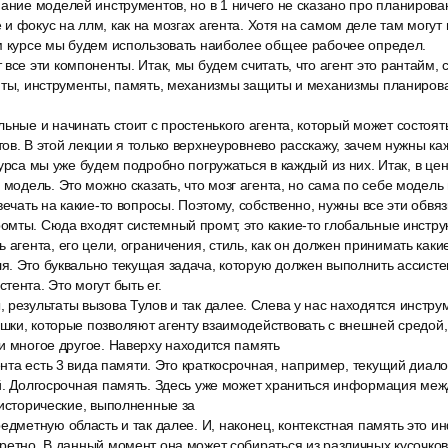
ание моделей инструментов, но в 1 ничего не сказано про планирован
и фокус на ллм, как на мозгах агента. Хотя на самом деле там могут 
ом курсе мы будем использовать наиболее общее рабочее определ.
все эти компоненты. Итак, мы будем считать, что агент это рантайм, 
мты, инструменты, память, механизмы защиты и механизмы планирова
ьные и начинать стоит с простенького агента, который может состоят
ов. В этой лекции я только верхнеуровнево расскажу, зачем нужны ка
курса мы уже будем подробно погружаться в каждый из них. Итак, в це
 модель. Это можно сказать, что мозг агента, но сама по себе модель
вечать на какие-то вопросы. Поэтому, собственно, нужны все эти обвяз
мты. Сюда входят системный промт, это какие-то глобальные инстру
 агента, его цели, ограничения, стиль, как он должен принимать как
. Это буквально текущая задача, которую должен выполнить ассистент.
тента. Это могут быть ег.
результаты вызова Тулов и так далее. Слева у нас находятся инструм
шки, которые позволяют агенту взаимодействовать с внешней средой
и многое другое. Наверху находится память
гента есть 3 вида памяти. Это краткосрочная, например, текущий диа
ий. Долгосрочная память. Здесь уже может храниться информация меж
 исторические, выполненные за
едметную область и так далее. И, наконец, контекстная память это 
кретно. В данный момент она может собираться из различных кусочк