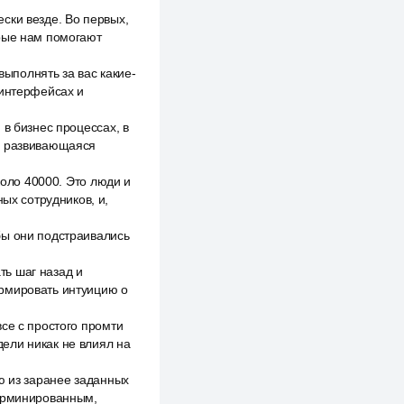
ски везде. Во первых,
орые нам помогают
выполнять за вас какие-
 интерфейсах и
в бизнес процессах, в
нь развивающаяся
коло 40000. Это люди и
ых сотрудников, и,
бы они подстраивались
ть шаг назад и
ормировать интуицию о
се с простого промти
одели никак не влиял на
ю из заранее заданных
терминированным,