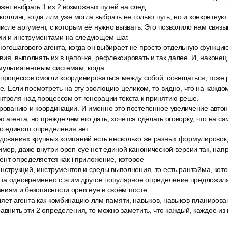
жет выбрать 1 из 2 возможных путей на след.
коллинг, когда ллм уже могла выбрать не только путь, но и конкретну
 числе аргумент, с которым её нужно вызвать. Это позволило нам связы
и и инструментами на следующем шаг.
огошагового агента, когда он выбирает не просто отдельную функцию
вия, выполнять их в цепочке, рефлексировать и так далее. И, наконе
мультиагентным системам, когда
 процессов смогли координироваться между собой, совещаться, тоже 
лее. Если посмотреть на эту эволюцию целиком, то видно, что на кажд
нтроля над процессом от генерации текста к принятию реше.
ированию и координации. И именно это постепенное увеличение автон
 агента, но прежде чем его дать, хочется сделать оговорку, что на с
го единого определения нет.
едованиях крупных компаний есть несколько же разных формулировок,
ример, даже внутри open eye нет единой канонической версии так, нап
агент определяется как i приложение, которое
нструкций, инструментов и среды выполнения, то есть рантайма, кот
та одновременно с этим другое популярное определение предложила 
ниям и безопасности open eye в своём посте.
ляет агента как комбинацию ллм памяти, навыков, навыков планирова
равнить эти 2 определения, то можно заметить, что каждый, каждое из 