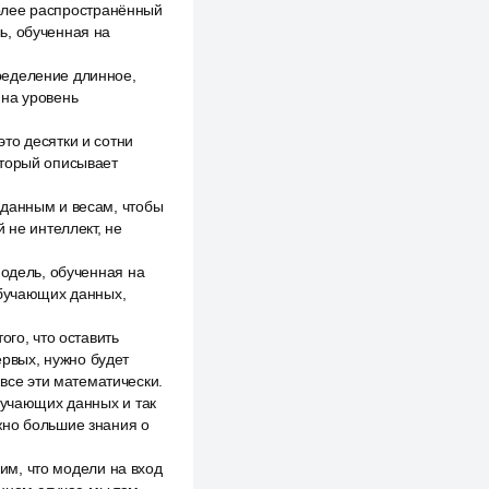
иболее распространённый
ь, обученная на
ределение длинное,
 на уровень
то десятки и сотни
оторый описывает
 данным и весам, чтобы
 не интеллект, не
модель, обученная на
обучающих данных,
ого, что оставить
ервых, нужно будет
 все эти математически.
бучающих данных и так
жно большие знания о
вим, что модели на вход