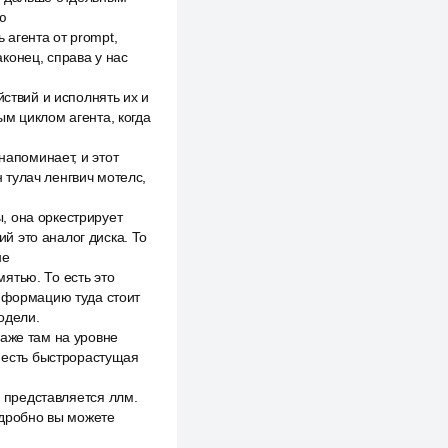
ю
агента от prompt,
конец, справа у нас
йствий и исполнять их и
ым циклом агента, когда
напоминает, и этот
 тулач ленгвич мотелс,
, она оркестрирует
й это аналог диска. То
не
ятью. То есть это
информацию туда стоит
одели.
даже там на уровне
и есть быстрорастущая
в представляется ллм.
одробно вы можете