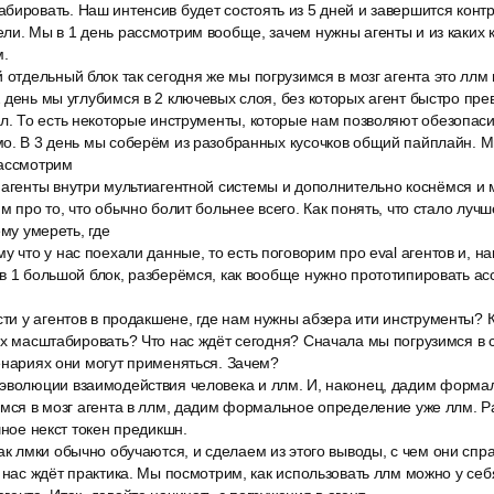
бировать. Наш интенсив будет состоять из 5 дней и завершится кон
ли. Мы в 1 день рассмотрим вообще, зачем нужны агенты и из каких к
.
 отдельный блок так сегодня же мы погрузимся в мозг агента это ллм 
 день мы углубимся в 2 ключевых слоя, без которых агент быстро пре
л. То есть некоторые инструменты, которые нам позволяют обезопасит
мо. В 3 день мы соберём из разобранных кусочков общий пайплайн. 
рассмотрим
 агенты внутри мультиагентной системы и дополнительно коснёмся и
м про то, что обычно болит больнее всего. Как понять, что стало луч
ему умереть, где
у что у нас поехали данные, то есть поговорим про eval агентов и, н
в 1 большой блок, разберёмся, как вообще нужно прототипировать асс
сти у агентов в продакшене, где нам нужны абзера ити инструменты? 
их масштабировать? Что нас ждёт сегодня? Сначала мы погрузимся в 
енариях они могут применяться. Зачем?
эволюции взаимодействия человека и ллм. И, наконец, дадим форм
имся в мозг агента в ллм, дадим формальное определение уже ллм. Р
чное некст токен предикшн.
ак лмки обычно обучаются, и сделаем из этого выводы, с чем они спр
 нас ждёт практика. Мы посмотрим, как использовать ллм можно у себя