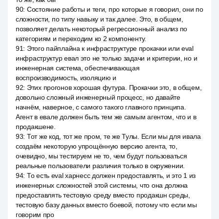
90
:
Состояние работы и теги, про которые я говорил, они по
сложности, по типу навыку и так далее. Это, в общем,
позволяет делать некоторый регрессионный анализ по
категориям и переходим ко 2 компоненту.
91
:
Этого пайплайна к инфраструктуре прокачки или eval
инфраструктур евал это не только задачи и критерии, но и
инженерная система, обеспечивающая
воспроизводимость, изоляцию и
92
:
Этих прогонов хорошая футура. Прокачки это, в общем,
довольно сложный инженерный процесс, но давайте
начнём, наверное, с самого такого главного принципа.
Агент в евале должен быть тем же самым агентом, что и в
продакшене.
93
:
Тот же код, тот же пром, те же Тулы. Если мы для ивала
создаём некоторую упрощённую версию агента, то,
очевидно, мы тестируем не то, чем будут пользоваться
реальные пользователи различия только в окружении.
94
:
То есть eval харнесс должен предоставлять, и это 1 из
инженерных сложностей этой системы, что она должна
предоставлять тестовую среду вместо продакшн среды,
тестовую базу данных вместо боевой, потому что если мы
говорим про