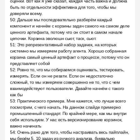
оценки. Вот как я уже сказал, каждая часть важна и должна
быть по отдельности эффективна для того, чтобы мы
доверяли всему.
50
:
Дальше мы последовательно разберём каждый
компонент и начнём с корзины задач самого на самом деле
ценного артефакта, потому что он стоит в самом начале
цепочки. Корзина эволюшн сьют, таск, сьют.
51
:
Это репрезентативный набор задачек, на которых
системно мы измеряем работу агента. Хорошо собранная
корзина самый ценный артефакт о процессе, потому что он
представляет собой
52
:
Ровно то, что мы собираемся оценивать, тестировать,
измерять. Если он не резати. Если он недостаточно
сложный, то мы измеряем совершенно не то, что с чем
взаимодействуют пользователи. Давайте начнём с такого
как бы
53
:
Практического примера. Мне кажется, что лучше всего
посмотрим, с чего начать. На данном слайде примерно
промышленный стандарт. По крайней мере, как мы внутри
себя используем. У нас есть версионирование корзинок,
важно начинать
54
:
Очень рано для того, чтобы настраивать весь пайплайн,
мы берём 5, 10 задач из ручного анализа, буквально