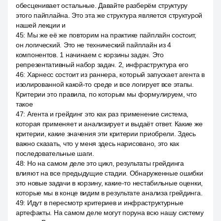
обесценивает остальные. Давайте разберём структуру
этого пайплайна. Это эта же структура является структурой
нашей лекции и
45
:
Мы же её же повторим на практике пайплайн состоит,
он логический. Это не технический пайплайн из 4
компонентов. 1 начинаем с корзины задач. Это
репрезентативный набор задач. 2, инфраструктура его
46
:
Харнесс состоит из раннера, который запускает агента в
изолированной какой-то среде и все логирует все этапы.
Критерии это правила, по которым мы формулируем, что
такое
47
:
Агента и грейдинг это как раз применение система,
которая применяет и анализирует и выдаёт ответ. Какие же
критерии, какие значения эти критерии приобрели. Здесь
важно сказать, что у меня здесь нарисовано, это как
последовательные шаги.
48
:
Но на самом деле это цикл, результаты грейдинга
влияют на все предыдущие стадии. Обнаруженные ошибки
это новые задачи в корзину, какие-то нестабильные оценки,
которые мы в конце видим в результате анализа грейдинга.
49
:
Идут в пересмотр критериев и инфраструктурные
артефакты. На самом деле могут поруна всю нашу систему