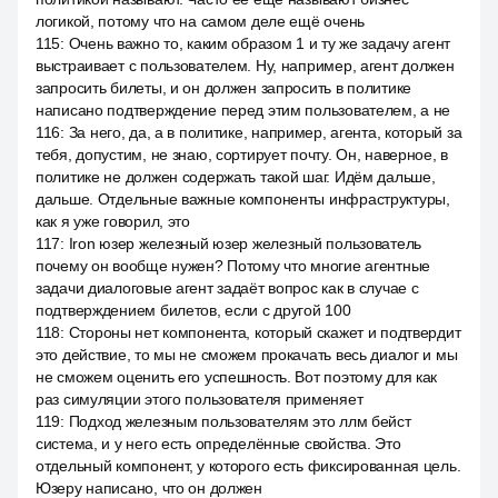
логикой, потому что на самом деле ещё очень
115
:
Очень важно то, каким образом 1 и ту же задачу агент
выстраивает с пользователем. Ну, например, агент должен
запросить билеты, и он должен запросить в политике
написано подтверждение перед этим пользователем, а не
116
:
За него, да, а в политике, например, агента, который за
тебя, допустим, не знаю, сортирует почту. Он, наверное, в
политике не должен содержать такой шаг. Идём дальше,
дальше. Отдельные важные компоненты инфраструктуры,
как я уже говорил, это
117
:
Iron юзер железный юзер железный пользователь
почему он вообще нужен? Потому что многие агентные
задачи диалоговые агент задаёт вопрос как в случае с
подтверждением билетов, если с другой 100
118
:
Стороны нет компонента, который скажет и подтвердит
это действие, то мы не сможем прокачать весь диалог и мы
не сможем оценить его успешность. Вот поэтому для как
раз симуляции этого пользователя применяет
119
:
Подход железным пользователям это ллм бейст
система, и у него есть определённые свойства. Это
отдельный компонент, у которого есть фиксированная цель.
Юзеру написано, что он должен