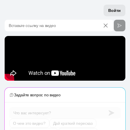
Войти
Вставьте ссылку на видео
Задайте вопрос по видео
Что вас интересует?
О чем это видео?
Дай краткий пересказ