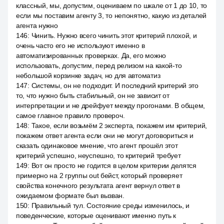
классный, мы, допустим, оцениваем по шкале от 1 до 10, то
если мы поставим агенту 3, то непонятно, какую из деталей
агента нужно
146
:
Чинить. Нужно всего чинить этот критерий плохой, и
очень часто его не используют именно в
автоматизированных проверках. Да, его можно
использовать, допустим, перед релизом на какой-то
небольшой корзинке задач, но для автоматиз
147
:
Системы, он не подходит. И последний критерий это
то, что нужно быть стабильный, он не зависит от
интерпретации и не дрейфует между прогонами. В общем,
самое главное правило провероч.
148
:
Такое, если возьмём 2 эксперта, покажем им критерий,
покажем ответ агента если они не могут договориться и
сказать одинаковое мнение, что агент прошёл этот
критерий успешно, неуспешно, то критерий требует
149
:
Вот он просто не годится в целом критерии делятся
примерно на 2 группы out бейст, который проверяет
свойства конечного результата агент вернул ответ в
ожидаемом формате был вызван.
150
:
Правильный тул. Состояние среды изменилось, и
поведенческие, которые оценивают именно путь к