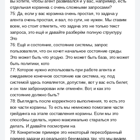
вы хотите, чтобы агент развивался и у вас, например, есть
отдельная корзинка с очень сложными запросами?
75
:
Да, если у вас корзинка очень простая, то задача у
агента очень простая, и вал, по сути, не нужен. Мы ставим
всем, но стоит отметить, что задача это не только текст
запроса, это ещё и давайте разберём полную структуру.
Это
76
:
Ещё и состояние, состояние системы, запрос
пользователя, что он хочет начальное состояние среды.
Это может быть что угодно. Это может быть база, это может
быть политики, кото
77
:
Которое нужно использовать при работе агента и
ожидаемое конечное состояние как система, ну, под
системой здесь появляется, допустим, вот у вас есть билет,
и он там забронирован или отменён. Вот, и как это
состояние должно быть?
78
:
Выглядеть после корректного выполнения, то есть это
все части корзины. То есть мы немножко помогаем части
грейдинга на этапе составления корзины. Если мы это
способны сделать, нужно максимально стараться это
делать. И давайте посмотрим на
79
:
Конкретном примере это некоторый пересобранный
пример задачи из реального бенчмарка тау, что мы видим,