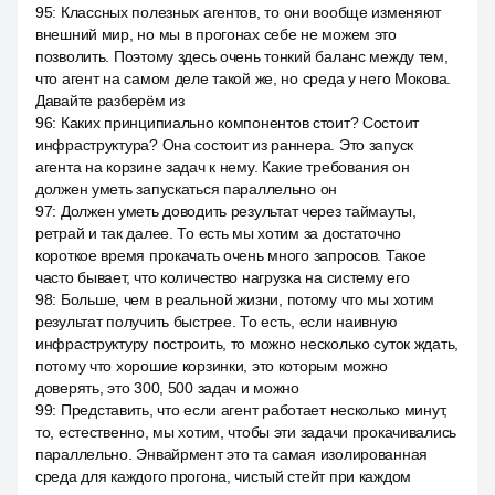
95
:
Классных полезных агентов, то они вообще изменяют
внешний мир, но мы в прогонах себе не можем это
позволить. Поэтому здесь очень тонкий баланс между тем,
что агент на самом деле такой же, но среда у него Мокова.
Давайте разберём из
96
:
Каких принципиально компонентов стоит? Состоит
инфраструктура? Она состоит из раннера. Это запуск
агента на корзине задач к нему. Какие требования он
должен уметь запускаться параллельно он
97
:
Должен уметь доводить результат через таймауты,
ретрай и так далее. То есть мы хотим за достаточно
короткое время прокачать очень много запросов. Такое
часто бывает, что количество нагрузка на систему его
98
:
Больше, чем в реальной жизни, потому что мы хотим
результат получить быстрее. То есть, если наивную
инфраструктуру построить, то можно несколько суток ждать,
потому что хорошие корзинки, это которым можно
доверять, это 300, 500 задач и можно
99
:
Представить, что если агент работает несколько минут,
то, естественно, мы хотим, чтобы эти задачи прокачивались
параллельно. Энвайрмент это та самая изолированная
среда для каждого прогона, чистый стейт при каждом