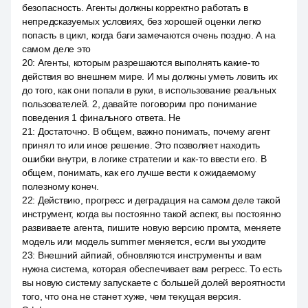
безопасность. Агенты должны корректно работать в
непредсказуемых условиях, без хорошей оценки легко
попасть в цикл, когда баги замечаются очень поздно. А на
самом деле это
20
:
Агенты, которым разрешаются выполнять какие-то
действия во внешнем мире. И мы должны уметь ловить их
до того, как они попали в руки, в использование реальных
пользователей. 2, давайте поговорим про понимание
поведения 1 финального ответа. Не
21
:
Достаточно. В общем, важно понимать, почему агент
принял то или иное решение. Это позволяет находить
ошибки внутри, в логике стратегии и как-то ввести его. В
общем, понимать, как его лучше вести к ожидаемому
полезному конеч.
22
:
Действию, прогресс и деградация на самом деле такой
инструмент, когда вы постоянно такой аспект, вы постоянно
развиваете агента, пишите новую версию промта, меняете
модель или модель summer меняется, если вы уходите
23
:
Внешний айпиай, обновляются инструменты и вам
нужна система, которая обеспечивает вам регресс. То есть
вы новую систему запускаете с большей долей вероятности
того, что она не станет хуже, чем текущая версия.