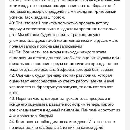
хотим задать во время тестирования агента. Задача это 1
тестовый пример с определёнными входами, критериями
успеха. Таск, задачи 1 прогон.
40
:
Trial это вот 1 попытка полностью прогнать вот эту
задачу и естественно что мы должны прогонять несколько
раз. Мы об этом будем говорить. Траектория уже
упоминалась здесь такой же англоязычном и в русском это
полная запись прогона мы записываем
41
:
Те. Все части, все входы и выходы каждого этапа
выполнения агента для того, чтобы его оценить ауткам или
финальное состояние среды по окончанию прогода это не
текст ответа, это реальный эффект, который был вызван
42
:
Оценщик, судья грейдер это как раз логика, которая
оценивает непосредственно спектр работы агента и eval
харнесс это инфраструктура запуска, то есть вот это вот
инже.
43
:
Нервная часть, которая запускает весь процесс и в
конце его оценивает. Давайте посмотрим теперь, как это
все складывается в единый пайплайн. Пайплайн состоит из
4 компонентов. Каждый
44
:
Компонент необходим на самом деле. И важно такое
понимание, что слабость в 1 из них на самом деле