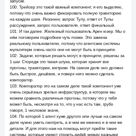
запуске.
100
:
Трейсер это такой важный компонент, я его выделяю,
потому что очень важно фиксировать полную траекторию
на каждом шаге. Ризонинг, запрос Тулу, ответ от Тулы
рассуждения, запрос пользователя, ответ финальный.
101
:
И так далее. Железный пользователь Арен юзер. Мы о
нём поговорим подробнее чуть позже. Это замена
реальному пользователю, потому что агентские системы
мультитерм очень часто они не могут быть в принципе.
102
:
Задачи, которые решать могут, в принципе, решены за
1 шаг. Сторедж это такая штука, которая хранит все
прогоны, траектории, метрики. На самом деле оно должно
быть быстрое, дешёвое, и поверх него можно сделать
компоратор.
103
:
Компоратор это на самом деле такой компонент уже
очень серьёзных зрелых инфраструктур, в котором мы
можем сравнить различные прогоны, потому что у тебя
может быть, несмотря на то, что у нас есть там, грубо
говоря, 1 числовое значе,
104
:
По которой 1 агент хуже другого или лучше на самом
деле нужно уметь смотреть, а в чем же именно и в чем же
детали. И для этого нам на помощь могут прийти такие
системы, которые умеют строить дифф между разными