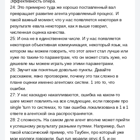
Эффективность опера.
24
:
Это примерно туда же хорошо поставленный вал
превращает развитие агента управляемый процесс. И
такой важный момент, что у нас появляется некоторая в
результате евала некоторая, как я выше говорил,
численная оценка качества.
25
:
И она не в единственном числе. И у нас появляется
некоторая объективная коммуникация, некоторый язык, на
котором мы можем говорить, что этот агент стал лучше или
хуже по таким-то параметрам, что он может стать хуже, но
дешевле мы можем играть уже этими параметрами.
26
:
Звучит как понятные довольно пункты. Давайте
расскажем, явно проговорим, почему это так сложно в
плане оценки именно агентских систем. 1 это то, что
ошибки.
27
:
У нас каскадно накапливаются, ошибка на каком-то
шаге может повлиять на все следующие, если говорим про
single 'turn то системах, то там ошибка локализована в 1 в 1
ответе в агентской она распространяется.
28
:
2 сложность. На самом деле агент вполне может прийти
к успешному результату разными путями. Например, был
такой классический пример, что Таубен, про который уже
мои коллеги говорили, был run модели опус 4 5, и он