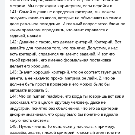
метрики. Мы переходим к критериям, если перейти к
141
:
Самой оценки не определив критерии, мы можем
получить какие-то числа, которые не объясняют на самом
деле реальное поведение. И главный вопрос этого блока по
каким правилам определить, что агент справился с
задачей, начнём
142
:
Давайте с такого, что делает критерий. Критерий. Вот
давайте для примера того, что понятно. Допустим, у нас
есть критерий, справился ли агент с задачей. И вот что
такой критерий, его именно формальная постановка
делает его хорошим.
143
:
Значит, хороший критерий, что он соответствует цели
агента, а не какая-то прокси метрика он лайн. 2, что он
должен быть прост в проверке и его можно было бы
автоматизировать 3.
144
:
Что on human readable, что когда ты говоришь вот как я
рассказал, что в целом другому человеку, даже не
индустрии, понятно без объяснений, что это за критерий
дискриминативная, что сразу было бы понятно в идеале
какую часть системы.
145
:
Нужно чинить. То есть, если у нас есть, к примеру,
возьмём, значит, плохой критерий, классный агент или не