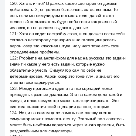
120
:
Хотеть и что? В рамках какого сценария он должен
действовать. 2, он должен быть очень естественным. То
есть если мы симулируем пользователя, давайте этот
железный пользователь будет себя вести как реальный
человек, он не должен выдавать данные.
121
:
Хотя он видит настройку свою, и он должен вести себя
согласно некоторому сценарию и не галлюцинировать
аарон юзер это классная штука, но у него тоже есть свои
определённые проблемы.
122
:
Problems на английском для нас на русском это задачи
значит и какие у него есть задачи, которые нужно
обязательно учесть. Симулятор сам по себе не
детерминирован. Аарон юзер это тоже ллм, а значит, его
ответы тоже варьируются.
123
:
Между прогонами один и тот же сценарий может
приводить к разным диалогам. Это на самом деле такой и
минус, и плюс симулятор может галлюционировать. Это
система стахастический сценарии данных, которые
124
:
Нет, и на самом деле ломать вам оценку агента
симулятор может помогать агенту. Реальный пользователь
может быть нечётким вернуться через много времени, быть
раздражённым алм симуляторы.