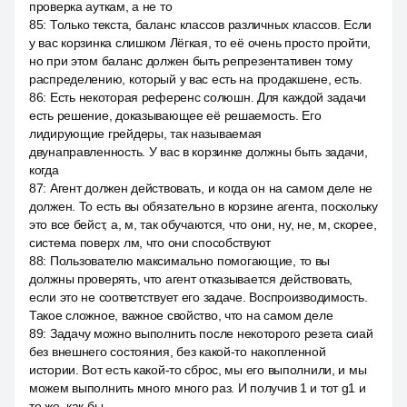
проверка ауткам, а не то
85
:
Только текста, баланс классов различных классов. Если
у вас корзинка слишком Лёгкая, то её очень просто пройти,
но при этом баланс должен быть репрезентативен тому
распределению, который у вас есть на продакшене, есть.
86
:
Есть некоторая референс солюшн. Для каждой задачи
есть решение, доказывающее её решаемость. Его
лидирующие грейдеры, так называемая
двунаправленность. У вас в корзинке должны быть задачи,
когда
87
:
Агент должен действовать, и когда он на самом деле не
должен. То есть вы обязательно в корзине агента, поскольку
это все бейст, а, м, так обучаются, что они, ну, не, м, скорее,
система поверх лм, что они способствуют
88
:
Пользователю максимально помогающие, то вы
должны проверять, что агент отказывается действовать,
если это не соответствует его задаче. Воспроизводимость.
Такое сложное, важное свойство, что на самом деле
89
:
Задачу можно выполнить после некоторого резета сиай
без внешнего состояния, без какой-то накопленной
истории. Вот есть какой-то сброс, мы его выполнили, и мы
можем выполнить много много раз. И получив 1 и тот g1 и
то же, как бы