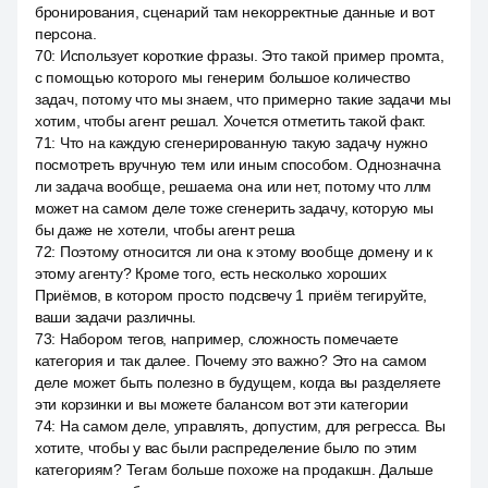
бронирования, сценарий там некорректные данные и вот
персона.
70
:
Использует короткие фразы. Это такой пример промта,
с помощью которого мы генерим большое количество
задач, потому что мы знаем, что примерно такие задачи мы
хотим, чтобы агент решал. Хочется отметить такой факт.
71
:
Что на каждую сгенерированную такую задачу нужно
посмотреть вручную тем или иным способом. Однозначна
ли задача вообще, решаема она или нет, потому что ллм
может на самом деле тоже сгенерить задачу, которую мы
бы даже не хотели, чтобы агент реша
72
:
Поэтому относится ли она к этому вообще домену и к
этому агенту? Кроме того, есть несколько хороших
Приёмов, в котором просто подсвечу 1 приём тегируйте,
ваши задачи различны.
73
:
Набором тегов, например, сложность помечаете
категория и так далее. Почему это важно? Это на самом
деле может быть полезно в будущем, когда вы разделяете
эти корзинки и вы можете балансом вот эти категории
74
:
На самом деле, управлять, допустим, для регресса. Вы
хотите, чтобы у вас были распределение было по этим
категориям? Тегам больше похоже на продакшн. Дальше