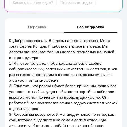
Какая основная идея?
Перескажи видео
Пересказ
Расшифровка
0
:
Добро пожаловать. В 4 день нашего интенсива. Меня
зовут Сергей Купцов. Я работаю в алисе и в алисе. Мы
делаем агентов, агентов, мы делаем полностью на нашей
инфраструктуре.
1
:
И я отвечаю за то, чтобы командам было удобно
собирать классных, полезных и качественных агентов, и как
раз сегодня и поговорим о качестве в широком смысле в
этой части интенсива стоит
2
:
Отметить, что рассказ будет более применим, если у вас
уже есть готовый запущенный агент, который вы собирали
вместе с моими коллегами на предыдущих частях. Он
работает. У вас появляется важная задача систематической
оценки качества.
3
:
Которой вы доверяете. И мы вводим такое понятие, как
eval, которое выделяется на самом деле в отдельную
дисциплину. И про это и пойдёт речь в данной части