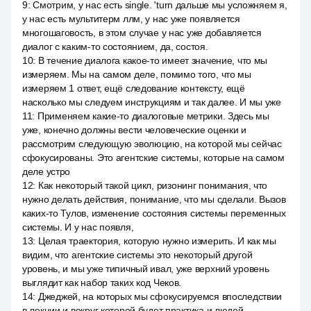
9
:
Смотрим, у нас есть single. 'turn дальше мы усложняем я,
у нас есть мультитерм ллм, у нас уже появляется
многошаговость, в этом случае у нас уже добавляется
диалог с каким-то состоянием, да, состоя.
10
:
В течение диалога какое-то имеет значение, что мы
измеряем. Мы на самом деле, помимо того, что мы
измеряем 1 ответ, ещё следование контексту, ещё
насколько мы следуем инструкциям и так далее. И мы уже
11
:
Применяем какие-то диалоговые метрики. Здесь мы
уже, конечно должны вести человеческие оценки и
рассмотрим следующую эволюцию, на которой мы сейчас
сфокусированы. Это агентские системы, которые на самом
деле устро
12
:
Как некоторый такой цикл, ризонинг понимания, что
нужно делать действия, понимание, что мы сделали. Вызов
каких-то Тулов, изменение состояния системы переменных
системы. И у нас появля,
13
:
Целая траектория, которую нужно измерить. И как мы
видим, что агентские системы это некоторый другой
уровень, и мы уже типичный ивал, уже верхний уровень
выглядит как набор таких код Чеков.
14
:
Джеджей, на которых мы сфокусируемся впоследствии
в лекции и вокруг которой будет практика и людей