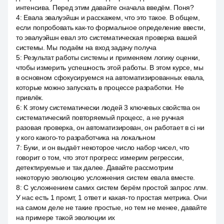
интенсива. Перед этим давайте сначала введём. Поня?
4
:
Евала эвалуэйшн и расскажем, что это такое. В общем,
если попробовать как-то формальное определение ввести,
то эвалуэйшн евал это систематическая проверка вашей
системы. Мы подаём на вход задачу получа
5
:
Результат работы системы и применяем логику оценки,
чтобы измерить успешность этой работы. В этом курсе, мы
в основном сфокусируемся на автоматизированных евала,
которые можно запускать в процессе разработки. Не
привлёк.
6
:
К этому систематически людей 3 ключевых свойства он
систематический повторяемый процесс, а не ручная
разовая проверка, он автоматизирован, он работает в ci ни
у кого какого-то разработчика на локальном
7
:
Буки, и он выдаёт некоторое число набор чисел, что
говорит о том, что этот прогресс измерим регрессии,
детектируемые и так далее. Давайте рассмотрим
некоторую эволюцию усложнения систем евала вместе.
8
:
С усложнением самих систем берём простой запрос ллм.
У нас есть 1 промт, 1 ответ и какая-то простая метрика. Они
на самом деле не такие простые, но тем не менее, давайте
на примере такой эволюции их