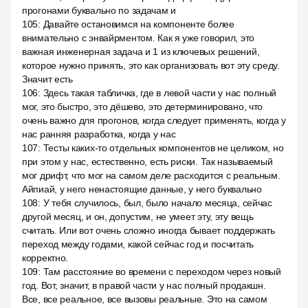
прогонами буквально по задачам и
105
:
Давайте остановимся на компоненте более
внимательно с энвайрментом. Как я уже говорил, это
важная инженерная задача и 1 из ключевых решений,
которое нужно принять, это как организовать вот эту среду.
Значит есть
106
:
Здесь такая табличка, где в левой части у нас полный
мог, это быстро, это дёшево, это детерминировано, что
очень важно для прогонов, когда следует применять, когда у
нас ранняя разработка, когда у нас
107
:
Тесты каких-то отдельных компонентов не целиком, но
при этом у нас, естественно, есть риски. Так называемый
мог дрифт, что мог на самом деле расходится с реальным.
Айпиай, у него ненастоящие данные, у него буквально
108
:
У тебя случилось, был, было начало месяца, сейчас
другой месяц, и он, допустим, не умеет эту, эту вещь
считать. Или вот очень сложно иногда бывает поддержать
переход между годами, какой сейчас год и посчитать
корректно.
109
:
Там расстояние во времени с переходом через новый
год. Вот, значит, в правой части у нас полный продакшн.
Все, все реальное, все вызовы реальные. Это на самом