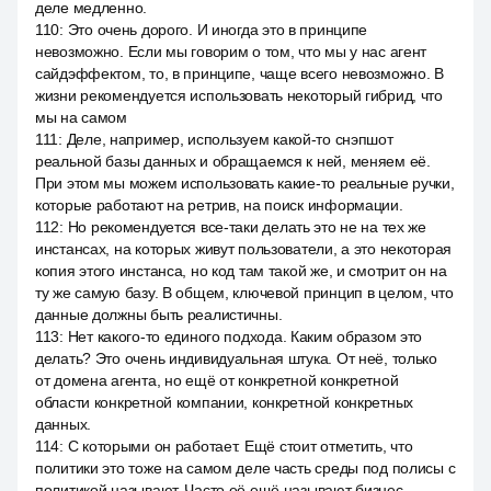
деле медленно.
110
:
Это очень дорого. И иногда это в принципе
невозможно. Если мы говорим о том, что мы у нас агент
сайдэффектом, то, в принципе, чаще всего невозможно. В
жизни рекомендуется использовать некоторый гибрид, что
мы на самом
111
:
Деле, например, используем какой-то снэпшот
реальной базы данных и обращаемся к ней, меняем её.
При этом мы можем использовать какие-то реальные ручки,
которые работают на ретрив, на поиск информации.
112
:
Но рекомендуется все-таки делать это не на тех же
инстансах, на которых живут пользователи, а это некоторая
копия этого инстанса, но код там такой же, и смотрит он на
ту же самую базу. В общем, ключевой принцип в целом, что
данные должны быть реалистичны.
113
:
Нет какого-то единого подхода. Каким образом это
делать? Это очень индивидуальная штука. От неё, только
от домена агента, но ещё от конкретной конкретной
области конкретной компании, конкретной конкретных
данных.
114
:
С которыми он работает. Ещё стоит отметить, что
политики это тоже на самом деле часть среды под полисы с
политикой называют. Часто её ещё называют бизнес