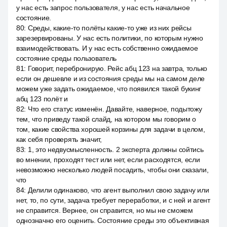
у нас есть запрос пользователя, у нас есть начальное
состояние.
80
:
Среды, какие-то полёты какие-то уже из них рейсы
зарезервированы. У нас есть политики, по которым нужно
взаимодействовать. И у нас есть собственно ожидаемое
состояние среды пользователь
81
:
Говорит, перебронирую. Рейс абц 123 на завтра, только
если он дешевле и из состояния среды мы на самом деле
можем уже задать ожидаемое, что появился такой букинг
абц 123 полёт и
82
:
Что его статус изменён. Давайте, наверное, подытожу
тем, что приведу такой слайд, на котором мы говорим о
том, какие свойства хорошей корзины для задачи в целом,
как себя проверять значит,
83
:
1, это недвусмысленность. 2 эксперта должны сойтись
во мнении, проходят тест или нет, если расходятся, если
невозможно несколько людей посадить, чтобы они сказали,
что
84
:
Делили одинаково, что агент выполнил свою задачу или
нет, то, по сути, задача требует переработки, и с ней и агент
не справится. Вернее, он справится, но мы не сможем
однозначно его оценить. Состояние среды это объективная