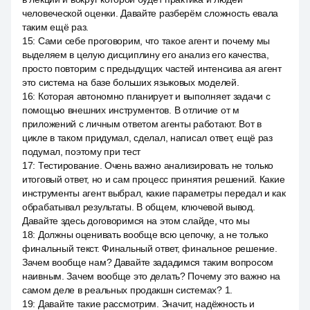
человеческой оценки. Давайте разберём сложность евала
таким ещё раз.
15
:
Сами себе проговорим, что такое агент и почему мы
выделяем в целую дисциплину его анализ его качества,
просто повторим с предыдущих частей интенсива ая агент
это система на базе больших языковых моделей.
16
:
Которая автономно планирует и выполняет задачи с
помощью внешних инструментов. В отличие от м
приложений с личным ответом агенты работают. Вот в
цикле в таком придумал, сделал, написал ответ, ещё раз
подумал, поэтому при тест
17
:
Тестирование. Очень важно анализировать не только
итоговый ответ, но и сам процесс принятия решений. Какие
инструменты агент выбрал, какие параметры передал и как
обрабатывал результаты. В общем, ключевой вывод.
Давайте здесь договоримся на этом слайде, что мы
18
:
Должны оценивать вообще всю цепочку, а не только
финальный текст. Финальный ответ, финальное решение.
Зачем вообще нам? Давайте зададимся таким вопросом
наивным. Зачем вообще это делать? Почему это важно на
самом деле в реальных продакшн системах? 1.
19
:
Давайте такие рассмотрим. Значит, надёжность и