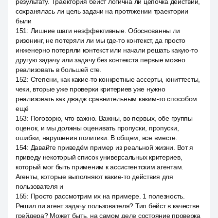
результату. Траектория бейст логична ли цепочка действий,
сохранялась ли цель задачи на протяжении траектории
были
151
:
Лишние шаги неэффективные. Обоснованны ли
ризонинг, не потеряли ли мы где-то контекст, да просто
инженерно потеряли контекст или начали решать какую-то
другую задачу или задачу без контекста первые можно
реализовать в большей сте.
152
:
Степени, как какие-то конкретные ассерты, юниттесты,
чеки, вторые уже проверки критериев уже нужно
реализовать как джадж сравнительным каким-то способом
ещё
153
:
Поговорю, что важно. Важны, во первых, обе группы
оценок, и мы должны оценивать пропуски, пропуски,
ошибки, нарушения политики. В общем, все вместе.
154
:
Давайте приведём пример из реальной жизни. Вот я
приведу некоторый список универсальных критериев,
который мог быть применим к ассистентским агентам.
Агенты, которые выполняют какие-то действия для
пользователя и
155
:
Просто рассмотрим их на примере. 1 полезность.
Решил ли агент задачу пользователя? Тип бейст в качестве
грейдера? Может быть, на самом деле состояние проверка