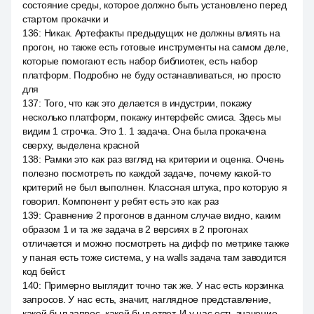
состояние среды, которое должно быть установлено перед
стартом прокачки и
136
:
Никак. Артефакты предыдущих не должны влиять на
прогон, но также есть готовые инструменты на самом деле,
которые помогают есть набор библиотек, есть набор
платформ. Подробно не буду останавливаться, но просто
для
137
:
Того, что как это делается в индустрии, покажу
несколько платформ, покажу интерфейс смиса. Здесь мы
видим 1 строчка. Это 1. 1 задача. Она была прокачена
сверху, выделена красной
138
:
Рамки это как раз взгляд на критерии и оценка. Очень
полезно посмотреть по каждой задаче, почему какой-то
критерий не был выполнен. Классная штука, про которую я
говорил. Компонент у ребят есть это как раз
139
:
Сравнение 2 прогонов в данном случае видно, каким
образом 1 и та же задача в 2 версиях в 2 прогонах
отличается и можно посмотреть на дифф по метрике также
у паная есть тоже система, у на walls задача там заводится
код бейст.
140
:
Примерно выглядит точно так же. У нас есть корзинка
запросов. У нас есть, значит, наглядное представление,
какой был запрос, какой был ответ. И у нас есть значение