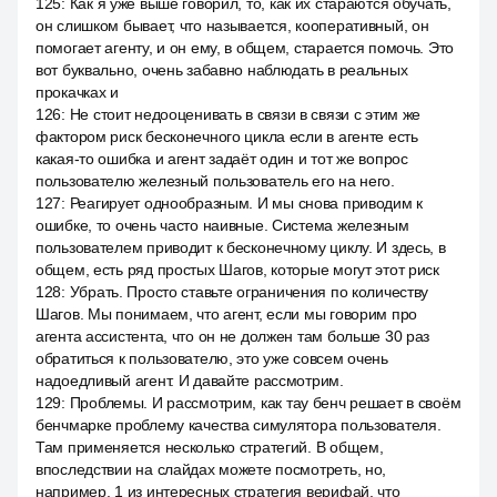
125
:
Как я уже выше говорил, то, как их стараются обучать,
он слишком бывает, что называется, кооперативный, он
помогает агенту, и он ему, в общем, старается помочь. Это
вот буквально, очень забавно наблюдать в реальных
прокачках и
126
:
Не стоит недооценивать в связи в связи с этим же
фактором риск бесконечного цикла если в агенте есть
какая-то ошибка и агент задаёт один и тот же вопрос
пользователю железный пользователь его на него.
127
:
Реагирует однообразным. И мы снова приводим к
ошибке, то очень часто наивные. Система железным
пользователем приводит к бесконечному циклу. И здесь, в
общем, есть ряд простых Шагов, которые могут этот риск
128
:
Убрать. Просто ставьте ограничения по количеству
Шагов. Мы понимаем, что агент, если мы говорим про
агента ассистента, что он не должен там больше 30 раз
обратиться к пользователю, это уже совсем очень
надоедливый агент. И давайте рассмотрим.
129
:
Проблемы. И рассмотрим, как тау бенч решает в своём
бенчмарке проблему качества симулятора пользователя.
Там применяется несколько стратегий. В общем,
впоследствии на слайдах можете посмотреть, но,
например, 1 из интересных стратегия верифай, что