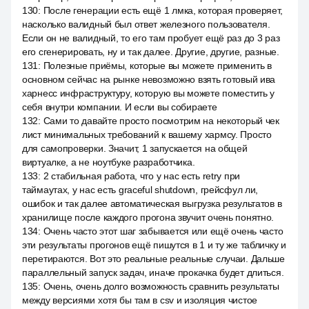
130
:
После генерации есть ещё 1 лмка, которая проверяет,
насколько валидный был ответ железного пользователя.
Если он не валидный, то его там пробует ещё раз до 3 раз
его сгенерировать, ну и так далее. Другие, другие, разные.
131
:
Полезные приёмы, которые вы можете применить в
основном сейчас на рынке невозможно взять готовый ива
харнесс инфраструктуру, которую вы можете поместить у
себя внутри компании. И если вы собираете
132
:
Сами то давайте просто посмотрим на некоторый чек
лист минимальных требований к вашему хармсу. Просто
для самопроверки. Значит, 1 запускается на общей
виртуалке, а не ноутбуке разработчика.
133
:
2 стабильная работа, что у нас есть retry при
таймаутах, у нас есть graceful shutdown, грейсфул ли,
ошибок и так далее автоматическая выгрузка результатов в
хранилище после каждого прогона звучит очень понятно.
134
:
Очень часто этот шаг забывается или ещё очень часто
эти результаты прогонов ещё пишутся в 1 и ту же табличку и
перетираются. Вот это реальные реальные случаи. Дальше
параллельный запуск задач, иначе прокачка будет длиться.
135
:
Очень, очень долго возможность сравнить результаты
между версиями хотя бы там в csv и изоляция чистое