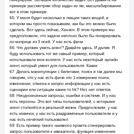
примере рассмотрим сбор задач из лм, масштабирование
вот в этом примере.
65
:
У меня будет несколько в лекции таких вещей, в
котором мы просто показываем, как бы это можно было
сделать. Вот здесь сейчас, Ханзон. В этом примере мы
предположили, что задачи неплохо было бы генерировать
по матрице из 3 осей. У нас есть фичи.
66
:
Что должен уметь агент? Давайте здесь. И далее. Я
буду использовать тот же самый пример, который
использовали мои коллеги. У нас есть некоторый эрлайн
агент, который умеет для пользователя. Какие
67
:
Делать манипуляции с билетами, поиск и так далее мы
говорим, что у нас есть фичи это 1 измерение поиск,
изменение, отмена и запрос информации у нас есть
сценарии или ситуации какие-то hk? Нет, нет ответов.
68
:
Неоднозначные запросы, ошибки в системе. И у нас
есть персоны. Это вот типы пользователей, с которыми
агент столкнётся в реальной жизни. Предположим, у нас
есть новичок, у нас есть раздражённые пользователи и у
нас есть нечёткий пользовател
69
:
Есть пример такого наивного промта сгенерировать
запрос пользователя к авиаагента, функция изменения