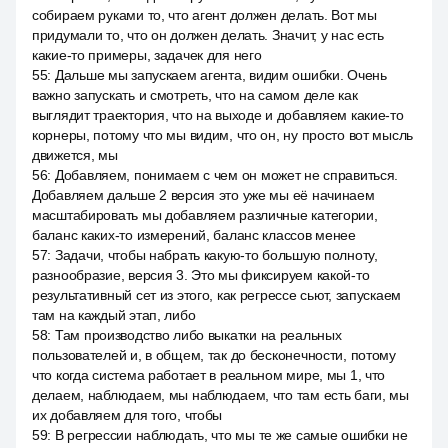
собираем руками то, что агент должен делать. Вот мы
придумали то, что он должен делать. Значит, у нас есть
какие-то примеры, задачек для него
55
:
Дальше мы запускаем агента, видим ошибки. Очень
важно запускать и смотреть, что на самом деле как
выглядит траектория, что на выходе и добавляем какие-то
корнеры, потому что мы видим, что он, ну просто вот мысль
движется, мы
56
:
Добавляем, понимаем с чем он может не справиться.
Добавляем дальше 2 версия это уже мы её начинаем
масштабировать мы добавляем различные категории,
баланс каких-то измерений, баланс классов менее
57
:
Задачи, чтобы набрать какую-то большую полноту,
разнообразие, версия 3. Это мы фиксируем какой-то
результативный сет из этого, как регрессе сьют, запускаем
там на каждый этап, либо
58
:
Там производство либо выкатки на реальных
пользователей и, в общем, так до бесконечности, потому
что когда система работает в реальном мире, мы 1, что
делаем, наблюдаем, мы наблюдаем, что там есть баги, мы
их добавляем для того, чтобы
59
:
В регрессии наблюдать, что мы те же самые ошибки не