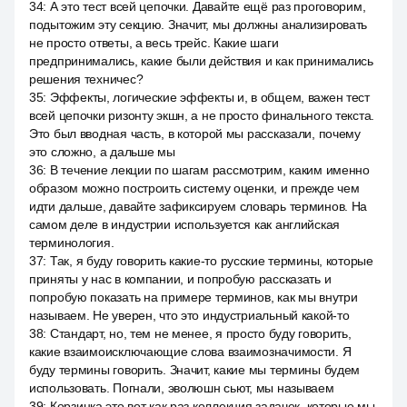
34
:
А это тест всей цепочки. Давайте ещё раз проговорим,
подытожим эту секцию. Значит, мы должны анализировать
не просто ответы, а весь трейс. Какие шаги
предпринимались, какие были действия и как принимались
решения техничес?
35
:
Эффекты, логические эффекты и, в общем, важен тест
всей цепочки ризонту экшн, а не просто финального текста.
Это был вводная часть, в которой мы рассказали, почему
это сложно, а дальше мы
36
:
В течение лекции по шагам рассмотрим, каким именно
образом можно построить систему оценки, и прежде чем
идти дальше, давайте зафиксируем словарь терминов. На
самом деле в индустрии используется как английская
терминология.
37
:
Так, я буду говорить какие-то русские термины, которые
приняты у нас в компании, и попробую рассказать и
попробую показать на примере терминов, как мы внутри
называем. Не уверен, что это индустриальный какой-то
38
:
Стандарт, но, тем не менее, я просто буду говорить,
какие взаимоисключающие слова взаимозначимости. Я
буду термины говорить. Значит, какие мы термины будем
использовать. Погнали, эволюшн сьют, мы называем
39
:
Корзинка это вот как раз коллекция задачек, которые мы