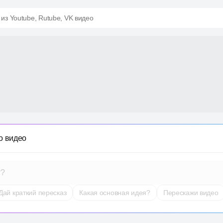
 из Youtube, Rutube, VK видео
о видео
т?
Дай краткий пересказ
Какая основная идея?
Перескажи видео