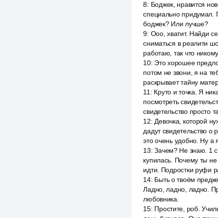
8
:
Боджек, нравится но
специально придумал. Пр
боджек? Или лучше?
9
:
Ооо, хватит. Найди с
сниматься в реалити шоу
работаю, так что никому
10
:
Это хорошее предлож
потом не звони, я на т
раскрывает тайну матер
11
:
Круто и точка. Я ни
посмотреть свидетельст
свидетельство просто та
12
:
Девочка, которой ну
дадут свидетельство о р
это очень удобно. Ну а 
13
:
Зачем? Не знаю. 1 с
купилась. Почему ты не
идти. Подростки руфи р
14
:
Быть о твоём предк
Ладно, ладно, ладно. П
любовника.
15
:
Простите, роб. Учил