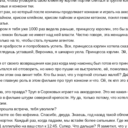
ла, чтобы уговорить свою клиентку кортни портни сняться в труппе ко
вых и конкони тки.
т рак, но который после кончины продолжает конкани и играть на ак
айном, крисом кляйном, крисом пайном и крисом кетоном, понял гекк
атье.
тором я тебя уже 1000 раз видела раньше, принцессу кэролин, это бы з
а геккон больше не имеет над ней власти. Честно говоря, эта женщин
олько на то, чтобы стать лучшим агентом.
я храбрости и попробовать успеть. Все, принцесса кэрлин хотела сказ
ыглядишь уставшей, Вероника, я шикарно уела. Принцесса кэрлин. Эй, 
я от своего возвращения как раз когда мир наконец был готов его приня
пытался её отговорить, но кино про пушки не выстрелило, её, помолвка
ем этом она винит тебя. Кто бы знал, что у портной столько жалоб? Д
 главную роль в этом фильме про труп конкони и что. Ой, пк кпп это
, это правда? Труп в Сороковых играет на аккордеоне. Это же какая-
 в фильме штурм северной крепости. Ну да, только потому, что хотел
рим.
прошла встреча, тебя уволили?
атте оо без кофеина. Спасибо, джуда. Знаешь, год назад такой обло
 кортни. Каждый раз, когда падаем, мы встаём более сильными. Где 
1 аллилуйю на ваш стол к 12:45. Супер. Что дальше? Я заметил, что у