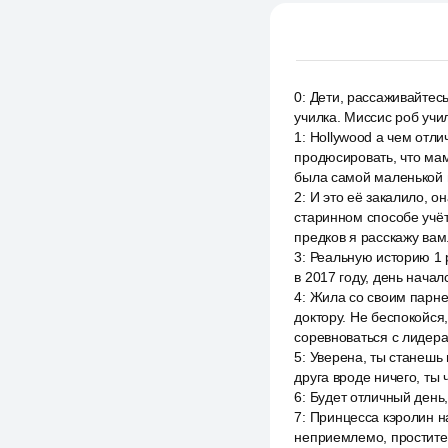
0
:
Дети, рассаживайтес
училка. Миссис роб уч
1
:
Hollywood а чем отли
продюсировать, что ма
была самой маленькой и
2
:
И это её закалило, о
старинном способе учёт
предков я расскажу вам
3
:
Реальную историю 1 р
в 2017 году, день начал
4
:
Жила со своим парнем
доктору. Не беспокойся
соревноваться с лидера
5
:
Уверена, ты станешь
друга вроде ничего, ты 
6
:
Будет отличный день
7
:
Принцесса кэролин н
неприемлемо, простите