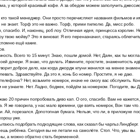
ма, у которой красивый кофе. А за обедом можем заполучить джессик
 кто такой менеджер. Они просто перечисляют названия фильмов и им
о не знает. Торф это не важно. Торф, прими пилюлю. Да, мисс робо.
, спасибо. И, наконец, роб лоу. Отличная идея, принцесса кэролин. Н
ру твою мойву? Это я виноват. Я его переназначил, стараясь облегчит
вспомню ещё какие.
ов.
ость. Всего то 15 минут. Знаю, пошли домой. Нет, Даян, как ты могл
оей дочери. Я знаю, что делать. Извините, простите, знаменитость ид
творит доброе дело, как когда джордж клуни женился на менее знаме
евать. Здравствуйте. Да это я, конь Бо номер. Простите, я не даю.
елефона? Нет, возьмите номерок, иначе не смогу вас обслужить. Кон
 не узнаете. Нет. Ладно, боджек, пойдём за номерком. Погодите, вы Да
жаю 20 причин попробовать диво кап. О ого, спасибо. Вам не кажется
а. Я же говорила, у нас мало времени, где взять номерок, Вон там что.
и. Ай, порезался. Допотопная бумага. Нельзя, что ли, в приложухе по
хорош уже.
ытаюсь подобрать подходящие слова, как сказал бы чарльз Линдберг.
яешь ребёнка. Сегодня вы не летали на самолёте. Стоп. Что, увы вы.
ы, а можно обратно стать беременной.