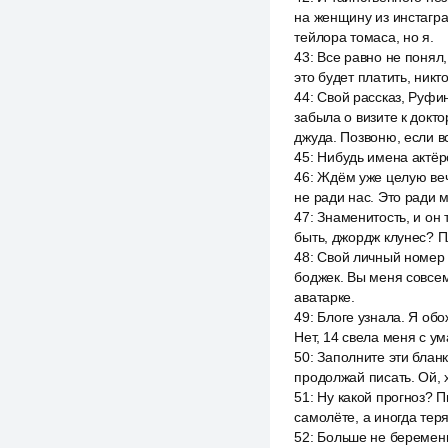
на женщину из инстагра
тейлора томаса, но я.
43
:
Все равно не понял,
это будет платить, никт
44
:
Свой рассказ, Руфин
забыла о визите к докто
джуда. Позвоню, если 
45
:
Нибудь имена актёр
46
:
Ждём уже целую вечн
не ради нас. Это ради м
47
:
Знаменитость, и он 
быть, джордж клунес? Пл
48
:
Свой личный номер т
боджек. Вы меня совсем
аватарке.
49
:
Блоге узнала. Я обо
Нет, 14 свела меня с ум
50
:
Заполните эти бланк
продолжай писать. Ой, 
51
:
Ну какой прогноз? П
самолёте, а иногда тер
52
:
Больше не беременн