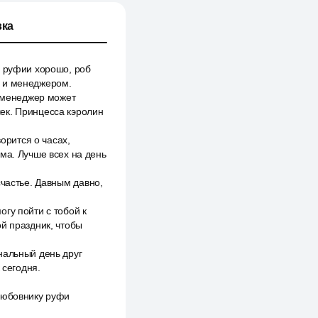
ка
й руфии хорошо, роб
м и менеджером.
о менеджер может
ек. Принцесса кэролин
орится о часах,
ма. Лучше всех на день
счастье. Давным давно,
гу пойти с тобой к
й праздник, чтобы
нальный день друг
 сегодня.
 любовнику руфи