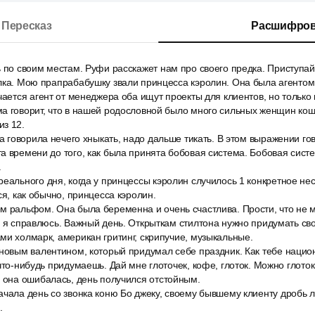
Пересказ
Расшифров
ь по своим местам. Руфи расскажет нам про своего предка. Приступа
илка. Мою прапрабабушку звали принцесса кэролин. Она была агенто
чается агент от менеджера оба ищут проекты для клиентов, но тольк
ма говорит, что в нашей родословной было много сильных женщин кош
з 12.
на говорила нечего хныкать, надо дальше тикать. В этом выражении гов
а времени до того, как была принята бобовая система. Бобовая систе
.
еального дня, когда у принцессы кэролин случилось 1 конкретное не
ся, как обычно, принцесса кэролин.
 ральфом. Она была беременна и очень счастлива. Прости, что не мо
, я справлюсь. Важный день. Открыткам стилтона нужно придумать сво
ми холмарк, американ гритинг, скрипучие, музыкальные.
 новым валентином, который придумал себе праздник. Как тебе нацио
что-нибудь придумаешь. Дай мне глоточек, кофе, глоток. Можно глоток
, она ошибалась, день получился отстойным.
ачала день со звонка коню Бо джеку, своему бывшему клиенту дробь
.