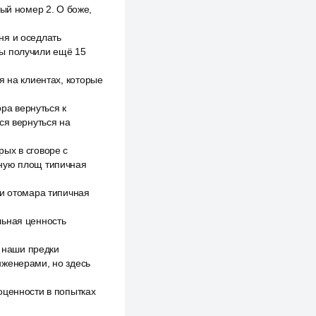
тый номер 2. О боже,
ня и оседлать
мы получили ещё 15
я на клиентах, которые
ора вернуться к
ся вернуться на
ых в сговоре с
еную площ типичная
ни отомара типичная
льная ценность
а наши предки
нженерами, но здесь
оценности в попытках