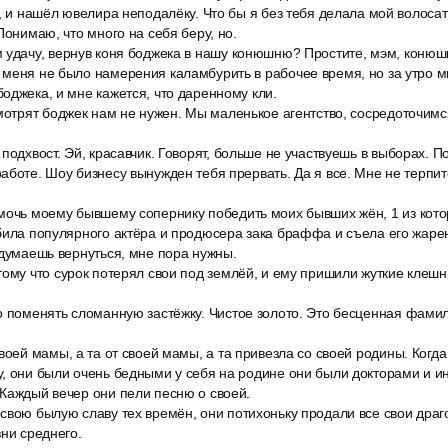
у, и нашёл ювелира неподалёку. Что бы я без тебя делала мой волоса
Понимаю, что много на себя беру, но.
 удачу, вернув коня боджека в нашу конюшню? Простите, мэм, конюш
 меня не было намерения каламбурить в рабочее время, но за утро 
оджека, и мне кажется, что даренному кли.
мотрят боджек нам не нужен. Мы маленькое агентство, сосредоточимс
подхвост. Эй, красавчик. Говорят, больше не участвуешь в выборах. П
аботе. Шоу бизнесу вынужден тебя прервать. Да я все. Мне не терпит
мочь моему бывшему сопернику победить моих бывших жён, 1 из котор
убила популярного актёра и продюсера зака браффа и съела его жар
адумаешь вернуться, мне пора нужны.
тому что сурок потерял свои под землёй, и ему пришили жуткие клеш
о поменять сломанную застёжку. Чистое золото. Это бесценная фами
воей мамы, а та от своей мамы, а та привезла со своей родины. Когд
, они были очень бедными у себя на родине они были докторами и и
Каждый вечер они пели песню о своей.
свою былую славу тех времён, они потихоньку продали все свои драг
зни среднего.