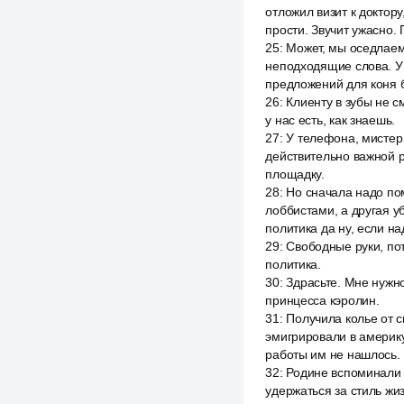
отложил визит к доктор
прости. Звучит ужасно. 
25
:
Может, мы оседлаем
неподходящие слова. У
предложений для коня б
26
:
Клиенту в зубы не с
у нас есть, как знаешь.
27
:
У телефона, мистер 
действительно важной р
площадку.
28
:
Но сначала надо по
лоббистами, а другая 
политика да ну, если н
29
:
Свободные руки, по
политика.
30
:
Здрасьте. Мне нужн
принцесса кэролин.
31
:
Получила колье от с
эмигрировали в америку
работы им не нашлось. 
32
:
Родине вспоминали 
удержаться за стиль жи