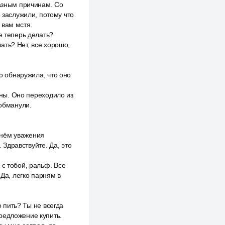
разным причинам. Со
е заслужили, потому что
 вам мстя.
е теперь делать?
ать? Нет, все хорошо,
то обнаружила, что оно
ины. Оно переходило из
 обманули.
 днём уважения
 Здравствуйте. Да, это
 с тобой, ральф. Все
 Да, легко парням в
о пить? Ты не всегда
редложение купить.