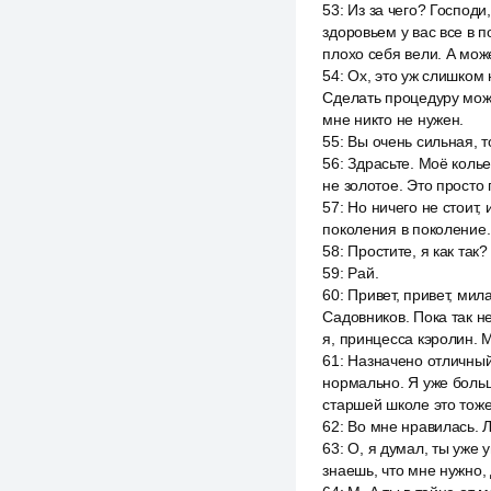
53
:
Из за чего? Господи
здоровьем у вас все в 
плохо себя вели. А мож
54
:
Ох, это уж слишком 
Сделать процедуру можн
мне никто не нужен.
55
:
Вы очень сильная, т
56
:
Здрасьте. Моё колье
не золотое. Это просто 
57
:
Но ничего не стоит,
поколения в поколение.
58
:
Простите, я как так?
59
:
Рай.
60
:
Привет, привет, мил
Садовников. Пока так не
я, принцесса кэролин. 
61
:
Назначено отличный 
нормально. Я уже больша
старшей школе это тоже
62
:
Во мне нравилась. Л
63
:
О, я думал, ты уже у
знаешь, что мне нужно,