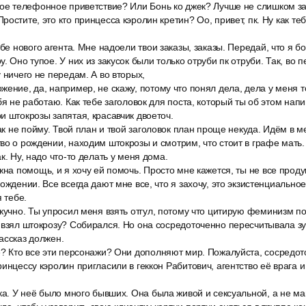
вое телефонное приветствие? Или Бонь ко джек? Лучше не слишком за
остите, это кто принцесса кэролин кретин? Оо, привет, пк. Ну как теб
ебе нового агента. Мне надоели твои заказы, заказы. Передай, что я б
. Оно тупое. У них из закусок были только отруби пк отруби. Так, во п
 ничего не передам. А во вторых,
ение, да, например, не скажу, потому что понял дела, дела у меня 
ебя не работаю. Как тебе заголовок для поста, который ты об этом на
и штокрозы запятая, красавчик двоеточ.
как не пойму. Твой план и твой заголовок план проще некуда. Идём в 
во о рождении, находим штокрозы и смотрим, что стоит в графе мать.
к. Ну, надо что-то делать у меня дома.
жна помощь, и я хочу ей помочь. Просто мне кажется, ты не все прод
ождении. Все всегда дают мне все, что я захочу, это экзистенциально
я тебе.
кучно. Ты упросил меня взять отгул, потому что цитирую феминизм по
 взял штокрозу? Собирался. Но она сосредоточенно пересчитывала зу
ассказ должен.
е? Кто все эти персонажи? Они дополняют мир. Пожалуйста, сосредот
ринцессу кэролин пригласили в геккон Рабитович, агентство её врага и
ка. У неё было много бывших. Она была живой и сексуальной, а не м