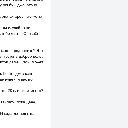
у альбу и джонатана
ена актёров. Кто же за
о ты случайно не
ь тебе жизнь. Спасибо,
а такое предложить? Это
ёт творить доброе дело.
нитой даме. Стой, может
ь Бо Бо, джек конь
е нувен, я вас по
, что 20 слишком много?
свайпать, пока Даен,
 Иногда летаешь на