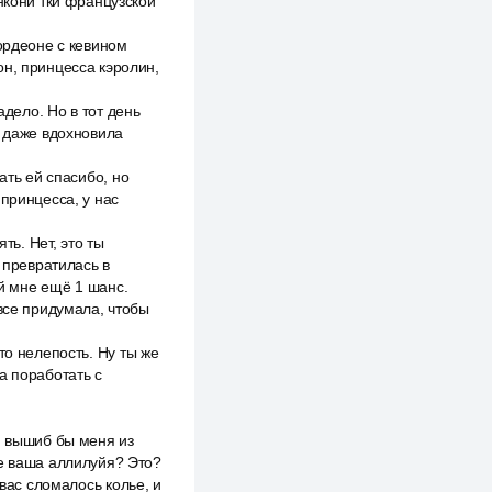
нкони тки французской
кордеоне с кевином
он, принцесса кэролин,
адело. Но в тот день
а даже вдохновила
ать ей спасибо, но
принцесса, у нас
ть. Нет, это ты
 превратилась в
ай мне ещё 1 шанс.
 все придумала, чтобы
то нелепость. Ну ты же
а поработать с
м вышиб бы меня из
же ваша аллилуйя? Это?
 вас сломалось колье, и