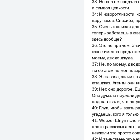
33
:
Но она не продала с
и символ цепкости.
34
:
И изворотливости, к
пару часов. Спасибо, пр
35
:
Очень красивая для 
теперь работаешь в юве
здесь вообще?
36
:
Это не при чем. Зна
какое именно предложен
моему, дзюдо джуда.
37
:
Не, по моему, дзюдо
ты об этом не мог повер
38
:
Я сказала, значит, 
юта джаз. Агенты они ни
39
:
Нет, оно дорогое. 
Она думала неужели джу
подсказывали, что лягу
40
:
Глуп, чтобы врать ра
угадаешь, кого я только
41
:
Weezer Шпун ясно те
плохо рассказываешь, я
неужели это просто сов
42
:
И таинственного нез