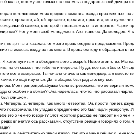
воё колье, потому что только его она могла подарить своей дочери с
оторая поколениями моих предков помогала всегда приземляться на л
остите, простите, ай, ой, простите, простите, простите, мне нужно что
сексуальной самихи, с которой я познакомился в интернете. Чарли п
лирном? Нет у меня своё менеджмент. Агентство оо. Да молодец. Я та
чит, не зря ты отказалась от моего прошлогоднего предложения. Пре
ие ты имеешь ввиду их так много. В прошлом году я обращался к тв
. Я хотел купить м и объединить его с искрой. Новое агентство. Мы наз
ить, но он сказал, что тебе не интересно. Ну да, все так и было. Он сд
в итоге все в выигрыше. Ты начала сначала как менеджер, а я вместо тв
какие, но ещё научатся. Да, в общем, был рад столкнуться.
Ещё бы. Моя прапрапрабабушка была встревожена, что её верный помо
до способен на обман? Она надеялась, что-то, что рассказал чарли,
х был слишком.
з. Четверть, 2, четверть. Как много четвертей. Ой, прости привет, джуд
 что повстречала. Не угадаю определённо это был чарли уизерспун. Уг
бе это о чем-то говорит? Этот короткий рассказ не говорит ни о чем, н
 редко впечатляюсь рассказами, отсутствие реакции говорило о том, ч
паде?
накомца действительно звали дзюдо, так что у меня сейчас о, мне н