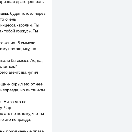
таринная драгоценность
апы, будет готово через
-то очень
ринцесса кэролин. Ты
к тобой горжусь. Ты
дложения. В смысле,
оему помощнику, по
вали бы эмска. Ах, да,
елал как?
оего агентства купил
щник скрыл это от неё.
 неправда, но инстинкты
а. Ни за что не
у. Чар.
о это не потому, что ты
то это неправда,
ужны пожизненные права