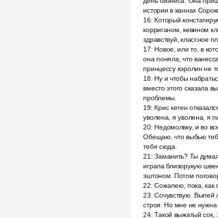
день бизнеса. Она приш
истории в каннах Сороко
16
:
Который констатируе
корриганом, кевином кл
здравствуй, классное пл
17
:
Новое, или то, в ко
она поняла, что ванесс
принцессу кэролин не т
18
:
Ну и чтобы набратьс
вместо этого сказала в
проблемы.
19
:
Крис кетен отказалс
уволена, я уволена, я 
20
:
Недомолвку, и во вс
Обещаю, что выбью тебе
тебя сюда.
21
:
Заманить? Ты думала
играла близорукую швею
эштоном. Потом погово
22
:
Сожалею, пока, как 
23
:
Сочувствую. Выпей л
строя. Но мне не нужна
24
:
Такой выжатый сок, 