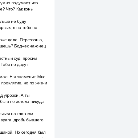
умно подумает, что
е? Что? Как конь
ольше не буду
ервых, я на тебя не
тоже дела. Перезвоню,
пишешь? Боджек наконец
местный суд, просим
 Тебе не дадут
умал. Н я знаменит. Мне
е проклятие, но по жизни
д угрозой. А ты
бы и не хотела никуда
очься на главном.
 врага, дробь бывшего
ашиной. Но сегодня был