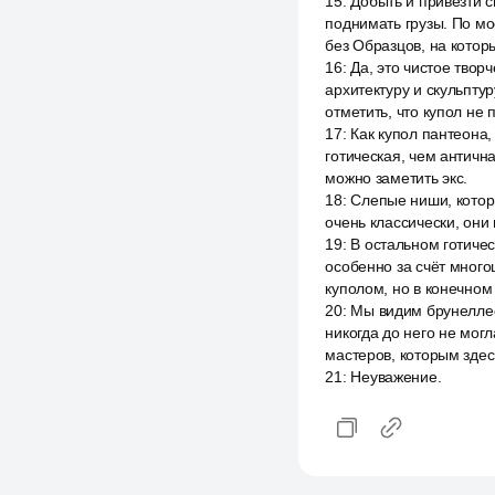
15
:
Добыть и привезти 
поднимать грузы. По мо
без Образцов, на котор
16
:
Да, это чистое твор
архитектуру и скульпту
отметить, что купол не
17
:
Как купол пантеона,
готическая, чем античн
можно заметить экс.
18
:
Слепые ниши, котор
очень классически, они
19
:
В остальном готичес
особенно за счёт много
куполом, но в конечном 
20
:
Мы видим брунеллес
никогда до него не мог
мастеров, которым здесь
21
:
Неуважение.