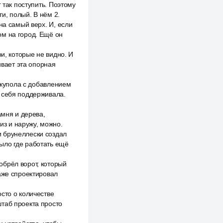
 так поступить. Поэтому
ти, полый. В нём 2.
на самый верх. И, если
ом на город. Ещё он
и, которые не видно. И
ивает эта опорная
а купола с добавлением
а себя поддерживала.
амня и дерева,
з и наружу, можно.
 брунеллески создал
ыло где работать ещё
обрёл ворот, который
аже спроектировал
сто о количестве
штаб проекта просто