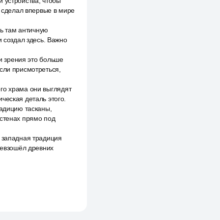
 устройства, чтобы
н сделал впервые в мире
ть там античную
и создал здесь. Важно
ки зрения это больше
Если присмотреться,
го храма они выглядят
ческая деталь этого.
радицию тасканы,
 стенах прямо под
ю западная традиция
превзошёл древних