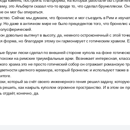
сюда камень, построить платформы, на которых работали бы строители
ему, это Альберти сказал что-то вроде то, что сделал брунеллески. О
ые он мог бы опираться.
чество. Сейчас мы думаем, что бронелис и мог съездить в Рим и изуча
ру. Но даже в античном мире не было прецедентов того, что бронелис 
 полусферический.
 он довольно вытянут в высоту, да, немного остроконечный с этой точ
ая форма, но благодаря этому он гармонирует с готическим храмом. 
ые бруни лески сделал по внешней стороне купола на фоне готическо
 похожи на римские триумфальные арки. Возникает интересная, класси
кого храма это не просто готический собор он отражает романскую т
цветности цветного мрамора, который бронелис и используют также в
итоге.
ки, который за счёт своего инженерного гения решил задачу, котору
ла решить, как накрыть куполом огромное пространство. И в этом он 
 отдаёт, конечно, да.