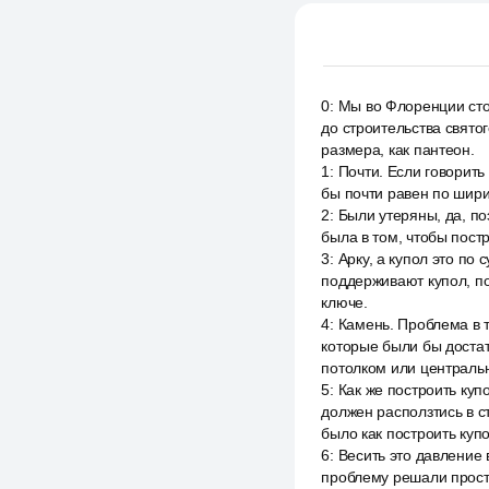
0
:
Мы во Флоренции сто
до строительства свято
размера, как пантеон.
1
:
Почти. Если говорить
бы почти равен по шири
2
:
Были утеряны, да, п
была в том, чтобы пост
3
:
Арку, а купол это по 
поддерживают купол, по
ключе.
4
:
Камень. Проблема в т
которые были бы доста
потолком или центральн
5
:
Как же построить куп
должен расползтись в ст
было как построить купо
6
:
Весить это давление 
проблему решали прост