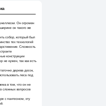
ка
унеллески. Он огромен
 ширине он такого же
ить собор, который был
инство тех технологий
 достижение. Сложность
 строите
нные конструкции
 не нужен, так как есть
статочно дерева досок,
спользовать леса под
ема в том, что он не
 из сложных вопросов
ере с пантеоном, эту
й.