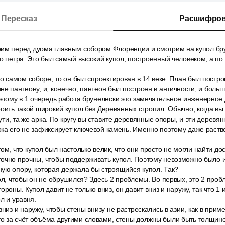
Пересказ
Расшифров
им перед дуома главным собором Флоренции и смотрим на купол бр
го петра. Это был самый высокий купол, построенный человеком, а по
 о самом соборе, то он был спроектирован в 14 веке. План был постро
не пантеону, и, конечно, пантеон был построен в античности, и больш
оэтому в 1 очередь работа брунелески это замечательное инженерное
роить такой широкий купол без Деревянных стропил. Обычно, когда вы
сути, та же арка. По кругу вы ставите деревянные опоры, и эти деревя
ка его не зафиксирует ключевой камень. Именно поэтому даже раствор
ом, что купол был настолько велик, что они просто не могли найти до
точно прочны, чтобы поддерживать купол. Поэтому невозможно было и
ую опору, которая держала бы строящийся купол. Так?
ол, чтобы он не обрушился? Здесь 2 проблемы. Во первых, это 2 пробл
ороны. Купол давит не только вниз, он давит вниз и наружу, так что 1
л и уравня.
вниз и наружу, чтобы стены внизу не растрескались в азии, как в прим
о за счёт объёма другими словами, стены должны были быть толщино