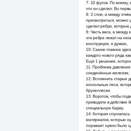
7
:
10 футов. По моему, 
что он сделал. Во первы
8
:
2 слоя, а между этим
присмотреться, можно у
сделал ребра, которые
9
:
Часть веса, а между 
эти ребра лежат на неск
конструкция, я думаю,
10
:
Самое главное здесь
каждого нового ряда ка
Ещё 1 решение, которо
11
:
Проблема давления в
соединённые железом, 
12
:
Вспомнить старые д
консольные леса, котор
брунеллески.
13
:
Воротов, чтобы под
приводили в действие б
специальную баржу.
14
:
Которая спускалась 
материалов, которые ну
поражает нужно было сд