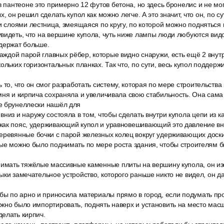
в пантеоне это примерно 12 футов бетона, но здесь бронелис и не мог
х, он решил сделать купол как можно легче. А это значит, что он, по су
и слоями лестница, змеящаяся по кругу, по которой можно подняться 
видеть, что на вершине купола, чуть ниже лампы люди любуются вид
 держат больше.
каждой парой главных рёбер, которые видно снаружи, есть ещё 2 внутр
ольких горизонтальных планках. Так что, по сути, весь купол поддерж
 то, что он смог разработать систему, которая по мере строительств
мня и кирпича сохраняла и увеличивала свою стабильность. Она сам
е брунеллески нашёл для
низ и наружу состояла в том, чтобы сделать внутри купола цепи из к
как пояс, удерживающий купол и уравновешивающий это давление вни
еревянные бочки с парой железных колец вокруг удерживающих доски
ые можно было поднимать по мере роста здания, чтобы строителям б
нимать тяжёлые массивные каменные плиты на вершину купола, он из
ыки замечательное устройство, которого раньше никто не видел, он д
бы по арно и приносила материалы прямо в город, если подумать про
жно было импортировать, поднять наверх и установить на место мас
елать кирпич.