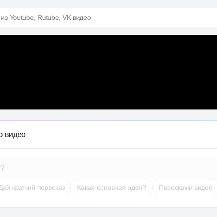
 из Youtube, Rutube, VK видео
о видео
т?
Дай краткий пересказ
Какая основная идея?
Перескажи видео