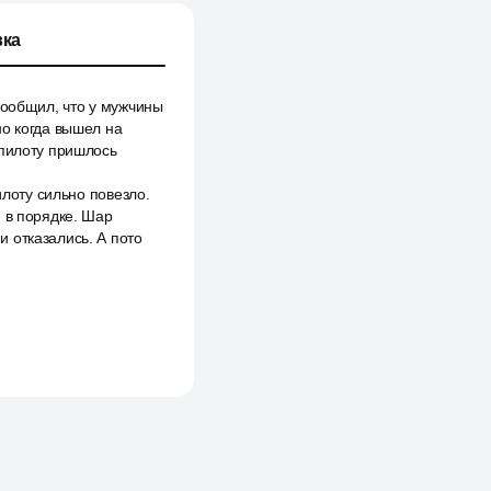
ка
сообщил, что у мужчины
но когда вышел на
 пилоту пришлось
илоту сильно повезло.
и в порядке. Шар
 отказались. А пото