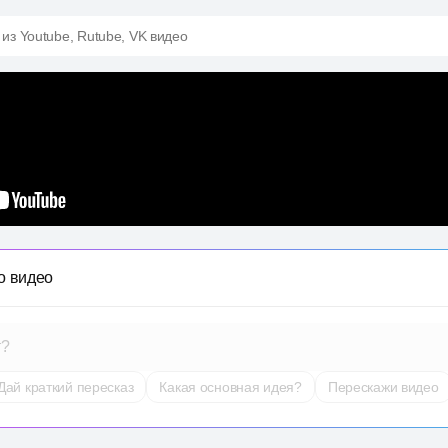
 из Youtube, Rutube, VK видео
о видео
т?
Дай краткий пересказ
Какая основная идея?
Перескажи видео