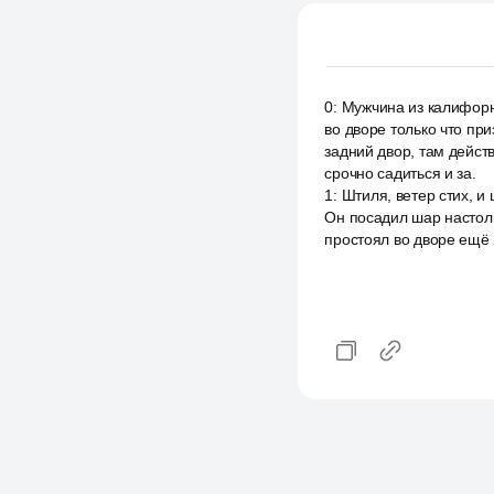
0
:
Мужчина из калифорни
во дворе только что пр
задний двор, там дейст
срочно садиться и за.
1
:
Штиля, ветер стих, и
Он посадил шар настоль
простоял во дворе ещё 