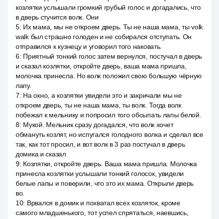
козлятки услышали громкий грубый голос и догадались, что
в дверь стучится волк. Они
5
:
Их мама, мы не откроем дверь. Ты не наша мама, ты volk
walk был страшно голоден и не собирался отступать. Он
отправился к кузнецу и уговорил того наковать.
6
:
Приятный тонкий голос затем вернулся, постучал в дверь
и сказал козлятки, откройте дверь, ваша мама пришла,
молочка принесла. Но волк положил свою большую чёрную
лапу.
7
:
На окно, а козлятки увидели это и закричали мы не
откроем дверь, ты не наша мама, ты волк. Тогда волк
побежал к мельнику и попросил того обсыпать лапы белой.
8
:
Мукой. Мельник сразу догадался, что волк хочет
обмануть козлят, но испугался голодного волка и сделал все
так, как тот просил, и вот волк в 3 раз постучал в дверь
домика и сказал
9
:
Козлятки, откройте дверь. Ваша мама пришла. Молочка
принесла козлятки услышали тонкий голосок, увидели
белые лапы и поверили, что это их мама. Открыли дверь
во.
10
:
Врвался в домик и похватал всех козляток, кроме
самого младшенького, тот успел спрятаться, наевшись,