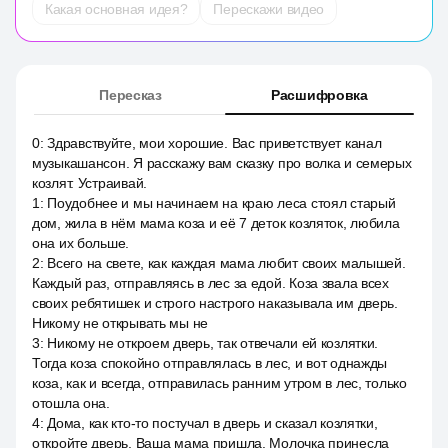
Какая основная идея?
Перескажи видео
Пересказ
Расшифровка
0
:
Здравствуйте, мои хорошие. Вас приветствует канал
музыкашансон. Я расскажу вам сказку про волка и семерых
козлят. Устраивай.
1
:
Поудобнее и мы начинаем на краю леса стоял старый
дом, жила в нём мама коза и её 7 деток козляток, любила
она их больше.
2
:
Всего на свете, как каждая мама любит своих малышей.
Каждый раз, отправляясь в лес за едой. Коза звала всех
своих ребятишек и строго настрого наказывала им дверь.
Никому не открывать мы не
3
:
Никому не откроем дверь, так отвечали ей козлятки.
Тогда коза спокойно отправлялась в лес, и вот однажды
коза, как и всегда, отправилась ранним утром в лес, только
отошла она.
4
:
Дома, как кто-то постучал в дверь и сказал козлятки,
откройте дверь. Ваша мама пришла. Молочка принесла