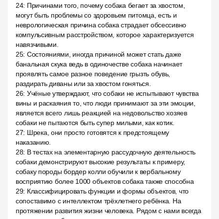
24
:
Причинами того, почему собака бегает за хвостом,
могут быть проблемы со здоровьем питомца, есть и
неврологическая причина собака страдает обсессивно
компульсивным расстройством, которое характеризуется
навязчивыми.
25
:
Состояниями, иногда причиной может стать даже
банальная скука ведь в одиночестве собака начинает
проявлять самое разное поведение грызть обувь,
раздирать диваны или за хвостом гоняться.
26
:
Учёные утверждают, что собаки не испытывают чувства
вины и раскаяния то, что люди принимают за эти эмоции,
является всего лишь реакцией на недовольство хозяев
собаки не пытаются быть супер милыми, как котик.
27
:
Шрека, они просто готовятся к предстоящему
наказанию.
28
:
В тестах на элементарную рассудочную деятельность
собаки демонстрируют высокие результаты к примеру,
собаку породы бордер колли обучили к вербальному
восприятию более 1000 объектов собака также способна
29
:
Классифицировать функции и формы объектов, что
сопоставимо с интеллектом трёхлетнего ребёнка. На
протяжении развития жизни человека. Рядом с нами всегда