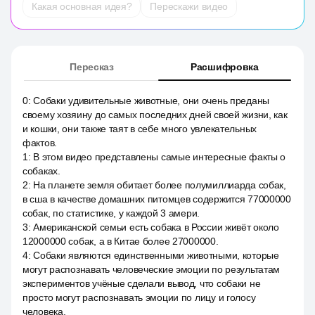
Какая основная идея?
Перескажи видео
Пересказ
Расшифровка
0
:
Собаки удивительные животные, они очень преданы
своему хозяину до самых последних дней своей жизни, как
и кошки, они также таят в себе много увлекательных
фактов.
1
:
В этом видео представлены самые интересные факты о
собаках.
2
:
На планете земля обитает более полумиллиарда собак,
в сша в качестве домашних питомцев содержится 77000000
собак, по статистике, у каждой 3 амери.
3
:
Американской семьи есть собака в России живёт около
12000000 собак, а в Китае более 27000000.
4
:
Собаки являются единственными животными, которые
могут распознавать человеческие эмоции по результатам
экспериментов учёные сделали вывод, что собаки не
просто могут распознавать эмоции по лицу и голосу
человека.