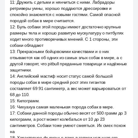
11
:
Дружить с детьми и нянчиться с ними. Лабрадоры
ретриверы умны, хорошо поддаются дрессировке и
спокойно знакомятся с новыми гостями. Самой опасной
породой собак в мире считается.
12
:
Буль собаки этой породы имеют достаточно крупные
размеры тела и хорошо развитую мускулатуру о питбулях
ходит много противоречивых мнений. С 1 стороны, эти
собаки обладают
13
:
Прекрасными бойцовскими качествами и о них
отзываются как об одних из самых злых собак в мире, а с
другой говорят, что pitbull преданные товарищи и надёжные
защитники.
14
:
Английский мастиф носит статус самой большой
породы собак в мире средний рост этих гигантов
составляет 69 91 сантиметр, а вес может варьироваться от
68 до 110.
15
:
Килограмм.
16
:
Чихуахуа самая маленькая порода собак в мире.
17
:
Собаки данной породы обычно весят от 500 грамм до 3
килограмм, а рост может колебаться от 10 до 23
сантиметров. Собаки тоже умеют смеяться. Их смех похож
на
18
:
Характерное фырканье даже в записи услышав его,