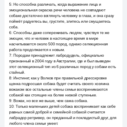
5
:
Но способна различать, когда выражение лица и
эмоциональная окраска речи человека не совпадают
собаке достаточно взглянуть человеку в глаза, и она сразу
поймёт радуетесь вы, грустите, злитесь или смущаетесь
соба.
6
:
Способны даже сопереживать людям, чувствуя те же
эмоции, что и человек в настоящее время в мире
насчитывается около 500 пород, однако селекционная
работа продолжается к новым.
7
:
Породам принадлежит лабродудель, официально
признанный в 2004 году в Австралии, где и был выведен
этот селекционный тип из 6 различных пород у собаки есть
стайный.
8
:
Инстинкт, как у Волков при правильной дрессировке
щенка подросшая собака будет считать своего хозяина
вожаком все остальные члены семьи воспринимаются
собакой как стоящие на более низкой ступеньке.
9
:
Вожак, но все же выше, чем сама собака.
10
:
Только маленьких детей собака воспринимает как себе
равных самой доброй и семейной собакой считается
лабрадор ретривер, он преданный и покладистый друг, для
любого члена семьи умеет.