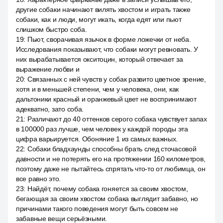
другие собаки начинают вилять хвостом и играть также
собаки, как и люди, могут икать, когда едят или пьют
слишком быстро соба.
19
:
Пьют, сворачивая язычок в форме ложечки от неба.
Исследования показывают, что собаки могут ревновать. У
них вырабатывается окситоцин, который отвечает за
выражение любви и
20
:
Связанных с ней чувств у собак развито цветное зрение,
хотя и в меньшей степени, чем у человека, они, как
дальтоники красный и оранжевый цвет не воспринимают
адекватно, зато соба.
21
:
Различают до 40 оттенков серого собака чувствует запах
в 100000 раз лучше, чем человек у каждой породы эта
цифра варьируется. Обоняние 1 из самых важных.
22
:
Собаки бладхаунды способны брать след сточасовой
давности и не потерять его на протяжении 160 километров,
поэтому даже не пытайтесь спрятать что-то от любимца, он
все равно это.
23
:
Найдёт, почему собака гоняется за своим хвостом,
бегающая за своим хвостом собака выглядит забавно, но
причинами такого поведения могут быть совсем не
забавные вещи серьёзными.