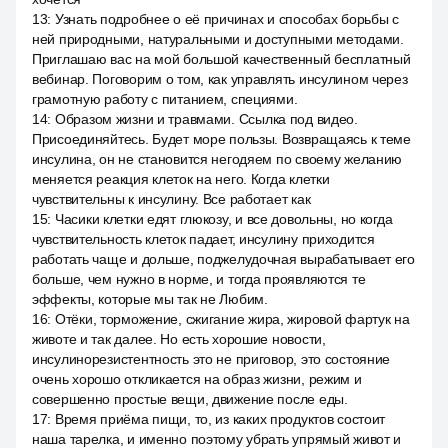
13
:
Узнать подробнее о её причинах и способах борьбы с
ней природными, натуральными и доступными методами.
Приглашаю вас на мой большой качественный бесплатный
вебинар. Поговорим о том, как управлять инсулином через
грамотную работу с питанием, специями.
14
:
Образом жизни и травмами. Ссылка под видео.
Присоединяйтесь. Будет море пользы. Возвращаясь к теме
инсулина, он не становится негодяем по своему желанию
меняется реакция клеток на него. Когда клетки
чувствительны к инсулину. Все работает как
15
:
Часики клетки едят глюкозу, и все довольны, но когда
чувствительность клеток падает, инсулину приходится
работать чаще и дольше, поджелудочная вырабатывает его
больше, чем нужно в норме, и тогда проявляются те
эффекты, которые мы так не Любим.
16
:
Отёки, торможение, сжигание жира, жировой фартук на
животе и так далее. Но есть хорошие новости,
инсулинорезистентность это не приговор, это состояние
очень хорошо откликается на образ жизни, режим и
совершенно простые вещи, движение после еды.
17
:
Время приёма пищи, то, из каких продуктов состоит
наша тарелка, и именно поэтому убрать упрямый живот и