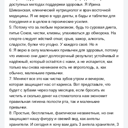
доступных методах поддержки здоровья. Я Ирина
Шиманская, клинический нутрициолог и врач восточной
медицины. Я не верю в чудо диеты, в бады и таблетки для
похудения и в целом в героические усилия.
5
:
Потому что за любым героизмом, будь то суровая диета,
питье Соков, чистки, клизмы, упахиваться до обморока. На
спорте следует жёсткий откат, срыв, зажор, алкоголь,
сладости, булки что угодно. У каждого своё. Но я
6
:
Я верю в силу маленьких привычек для здоровья, потому
что именно они дают долгосрочный результат, устойчивый и
надёжный, который остаётся с нами, а не испарится, как
только мы снова начинаем есть не впроголодь, а, как
обычно, маленькие привычки.
7
:
Меняют все это как чистка зубов утром и вечером,
которая защищает нас от кариеса. Вот представьте, что
будет с зубами через пару месяцев, если бросить их
чистить и сколько денег на стоматолога нам экономит
правильная гигиена полости рта, так и маленькие
привычки.
8
:
Простые, бесплатные, фактически незаметные, но они
защищают нашу фигуру и свежий вид, как ангелы
хранители. И сегодня я хочу вам дать 3 ангела хранителя, 3