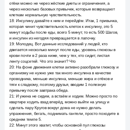
отёки можно не через жёсткие диеты и ограничения, а
через несколько базовых привычек, которые возвращают
клеткам нормальную чувствительность.
18
:
Инсулину давайте к ним и перейдём. Итак, 1 привычка,
которая чинит чувствительность клеток к инсулину, это 5
минут ходьбы после еды, всего 5 минут, то есть 500 Шагов,
и инсулин из негодяя превращается в лапочку.
19
:
Молодец. Вот данные исследований у людей, кто
двигается несколько минут после еды, уровень глюкозы в
крови почти в 2 раза ниже, чем у тех, кто сидит, листая
ленту соцсетей. Что это значит? Что
20
:
На фоне движения клетки активно разобрали глюкозу и
организму не нужно уже так много инсулина в качестве
проводника, меньше инсулина, меньше жира и отёков и
тяги к сладкому, поэтому друзья, вводим 1 полезную
привычку после завтрака обеда.
21
:
И ужина не сидим, а встаём и ходим. Можно просто по
квартире ходить взад вперёд, можно выйти на улицу и
сделать пару Кругов вокруг дома не нужно делать
упражнения, бегать, поднимать гантели, просто походите в
среднем темпе 5.
22
:
Минут этого хватит, чтобы основной пул глюкозы