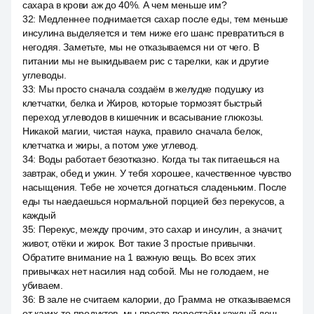
сахара в крови аж до 40%. А чем меньше им?
32
:
Медленнее поднимается сахар после еды, тем меньше
инсулина выделяется и тем ниже его шанс превратиться в
негодяя. Заметьте, мы не отказываемся ни от чего. В
питании мы не выкидываем рис с тарелки, как и другие
углеводы.
33
:
Мы просто сначала создаём в желудке подушку из
клетчатки, белка и Жиров, которые тормозят быстрый
переход углеводов в кишечник и всасывание глюкозы.
Никакой магии, чистая наука, правило сначала белок,
клетчатка и жиры, а потом уже углевод.
34
:
Воды работает безотказно. Когда ты так питаешься на
завтрак, обед и ужин. У тебя хорошее, качественное чувство
насыщения. Тебе не хочется догнаться сладеньким. После
еды ты наедаешься нормальной порцией без перекусов, а
каждый
35
:
Перекус, между прочим, это сахар и инсулин, а значит,
живот, отёки и жирок. Вот такие 3 простые привычки.
Обратите внимание на 1 важную вещь. Во всех этих
привычках нет насилия над собой. Мы не голодаем, не
убиваем.
36
:
В зале не считаем калории, до Грамма не отказываемся
от каких-то продуктов, мы просто перестаём каждый день