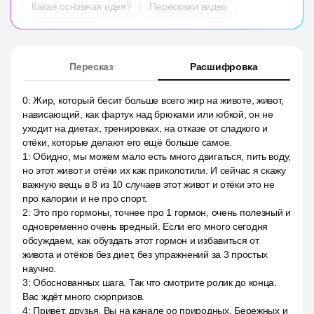
Какая основная идея?
Перескажи видео
Пересказ
Расшифровка
0
:
Жир, который бесит больше всего жир на животе, живот,
нависающий, как фартук над брюками или юбкой, он не
уходит на диетах, тренировках, на отказе от сладкого и
отёки, которые делают его ещё больше самое.
1
:
Обидно, мы можем мало есть много двигаться, пить воду,
но этот живот и отёки их как приколотили. И сейчас я скажу
важную вещь в 8 из 10 случаев этот живот и отёки это не
про калории и не про спорт.
2
:
Это про гормоны, точнее про 1 гормон, очень полезный и
одновременно очень вредный. Если его много сегодня
обсуждаем, как обуздать этот гормон и избавиться от
живота и отёков без диет, без упражнений за 3 простых
научно.
3
:
Обоснованных шага. Так что смотрите ролик до конца.
Вас ждёт много сюрпризов.
4
:
Привет, друзья. Вы на канале оо природных, Бережных и