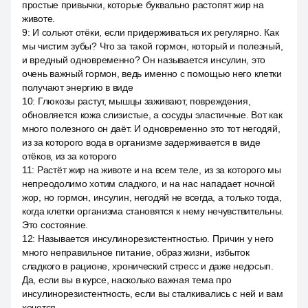
простые привычки, которые буквально растопят жир на
животе.
9
:
И сольют отёки, если придерживаться их регулярно. Как
мы чистим зубы? Что за такой гормон, который и полезный,
и вредный одновременно? Он называется инсулин, это
очень важный гормон, ведь именно с помощью него клетки
получают энергию в виде
10
:
Глюкозы растут, мышцы заживают, повреждения,
обновляется кожа слизистые, а сосуды эластичные. Вот как
много полезного он даёт. И одновременно это тот негодяй,
из за которого вода в организме задерживается в виде
отёков, из за которого
11
:
Растёт жир на животе и на всем теле, из за которого мы
непреодолимо хотим сладкого, и на нас нападает ночной
жор, но гормон, инсулин, негодяй не всегда, а только тогда,
когда клетки организма становятся к нему нечувствительны.
Это состояние.
12
:
Называется инсулинорезистентностью. Причин у него
много неправильное питание, образ жизни, избыток
сладкого в рационе, хронический стресс и даже недосып.
Да, если вы в курсе, насколько важная тема про
инсулинорезистентность, если вы сталкивались с ней и вам
хочется