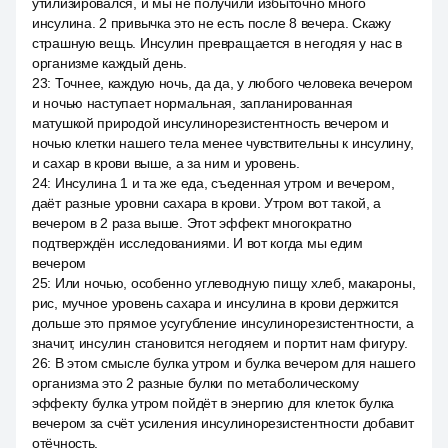
утилизировался, и мы не получили избыточно много
инсулина. 2 привычка это не есть после 8 вечера. Скажу
страшную вещь. Инсулин превращается в негодяя у нас в
организме каждый день.
23
:
Точнее, каждую ночь, да да, у любого человека вечером
и ночью наступает нормальная, запланированная
матушкой природой инсулинорезистентность вечером и
ночью клетки нашего тела менее чувствительны к инсулину,
и сахар в крови выше, а за ним и уровень.
24
:
Инсулина 1 и та же еда, съеденная утром и вечером,
даёт разные уровни сахара в крови. Утром вот такой, а
вечером в 2 раза выше. Этот эффект многократно
подтверждён исследованиями. И вот когда мы едим
вечером
25
:
Или ночью, особенно углеводную пищу хлеб, макароны,
рис, мучное уровень сахара и инсулина в крови держится
дольше это прямое усугубление инсулинорезистентности, а
значит, инсулин становится негодяем и портит нам фигуру.
26
:
В этом смысле булка утром и булка вечером для нашего
организма это 2 разные булки по метаболическому
эффекту булка утром пойдёт в энергию для клеток булка
вечером за счёт усиления инсулинорезистентности добавит
отёчность.