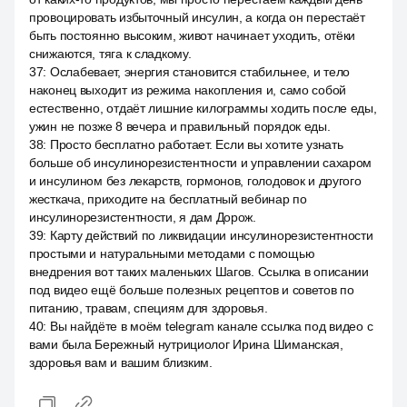
провоцировать избыточный инсулин, а когда он перестаёт
быть постоянно высоким, живот начинает уходить, отёки
снижаются, тяга к сладкому.
37
:
Ослабевает, энергия становится стабильнее, и тело
наконец выходит из режима накопления и, само собой
естественно, отдаёт лишние килограммы ходить после еды,
ужин не позже 8 вечера и правильный порядок еды.
38
:
Просто бесплатно работает. Если вы хотите узнать
больше об инсулинорезистентности и управлении сахаром
и инсулином без лекарств, гормонов, голодовок и другого
жесткача, приходите на бесплатный вебинар по
инсулинорезистентности, я дам Дорож.
39
:
Карту действий по ликвидации инсулинорезистентности
простыми и натуральными методами с помощью
внедрения вот таких маленьких Шагов. Ссылка в описании
под видео ещё больше полезных рецептов и советов по
питанию, травам, специям для здоровья.
40
:
Вы найдёте в моём telegram канале ссылка под видео с
вами была Бережный нутрициолог Ирина Шиманская,
здоровья вам и вашим близким.