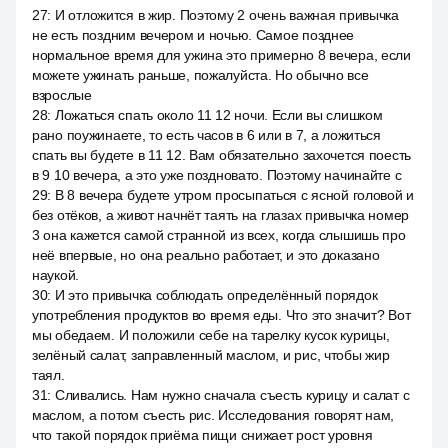
27
:
И отложится в жир. Поэтому 2 очень важная привычка
не есть поздним вечером и ночью. Самое позднее
нормальное время для ужина это примерно 8 вечера, если
можете ужинать раньше, пожалуйста. Но обычно все
взрослые
28
:
Ложаться спать около 11 12 ночи. Если вы слишком
рано поужинаете, то есть часов в 6 или в 7, а ложиться
спать вы будете в 11 12. Вам обязательно захочется поесть
в 9 10 вечера, а это уже поздновато. Поэтому начинайте с
29
:
В 8 вечера будете утром просыпаться с ясной головой и
без отёков, а живот начнёт таять на глазах привычка номер
3 она кажется самой странной из всех, когда слышишь про
неё впервые, но она реально работает, и это доказано
наукой.
30
:
И это привычка соблюдать определённый порядок
употребления продуктов во время еды. Что это значит? Вот
мы обедаем. И положили себе на тарелку кусок курицы,
зелёный салат, заправленный маслом, и рис, чтобы жир
таял.
31
:
Сливались. Нам нужно сначала съесть курицу и салат с
маслом, а потом съесть рис. Исследования говорят нам,
что такой порядок приёма пищи снижает рост уровня