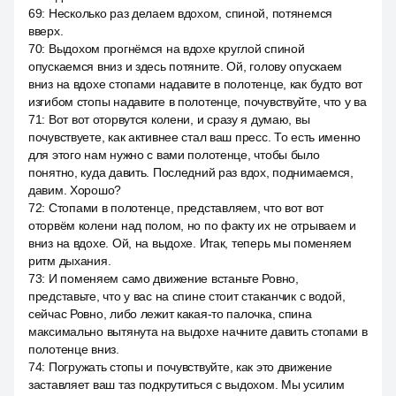
69
:
Несколько раз делаем вдохом, спиной, потянемся
вверх.
70
:
Выдохом прогнёмся на вдохе круглой спиной
опускаемся вниз и здесь потяните. Ой, голову опускаем
вниз на вдохе стопами надавите в полотенце, как будто вот
изгибом стопы надавите в полотенце, почувствуйте, что у ва
71
:
Вот вот оторвутся колени, и сразу я думаю, вы
почувствуете, как активнее стал ваш пресс. То есть именно
для этого нам нужно с вами полотенце, чтобы было
понятно, куда давить. Последний раз вдох, поднимаемся,
давим. Хорошо?
72
:
Стопами в полотенце, представляем, что вот вот
оторвём колени над полом, но по факту их не отрываем и
вниз на вдохе. Ой, на выдохе. Итак, теперь мы поменяем
ритм дыхания.
73
:
И поменяем само движение встаньте Ровно,
представьте, что у вас на спине стоит стаканчик с водой,
сейчас Ровно, либо лежит какая-то палочка, спина
максимально вытянута на выдохе начните давить стопами в
полотенце вниз.
74
:
Погружать стопы и почувствуйте, как это движение
заставляет ваш таз подкрутиться с выдохом. Мы усилим