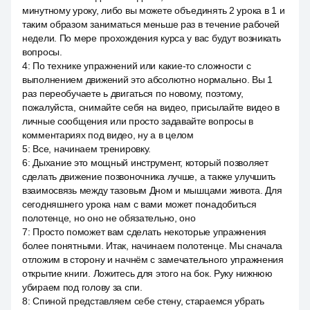
минутному уроку, либо вы можете объединять 2 урока в 1 и
таким образом заниматься меньше раз в течение рабочей
недели. По мере прохождения курса у вас будут возникать
вопросы.
4
:
По технике упражнений или какие-то сложности с
выполнением движений это абсолютно нормально. Вы 1
раз переобучаете ь двигаться по новому, поэтому,
пожалуйста, снимайте себя на видео, присылайте видео в
личные сообщения или просто задавайте вопросы в
комментариях под видео, ну а в целом
5
:
Все, начинаем тренировку.
6
:
Дыхание это мощный инструмент, который позволяет
сделать движение позвоночника лучше, а также улучшить
взаимосвязь между тазовым Дном и мышцами живота. Для
сегодняшнего урока нам с вами может понадобиться
полотенце, но оно не обязательно, оно
7
:
Просто поможет вам сделать некоторые упражнения
более понятными. Итак, начинаем полотенце. Мы сначала
отложим в сторону и начнём с замечательного упражнения
открытие книги. Ложитесь для этого на бок. Руку нижнюю
убираем под голову за спи.
8
:
Спиной представляем себе стену, стараемся убрать