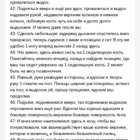
провалиться выдох.
42
:
Подняться вверх и ещё раз вдох, провалиться и выдох
надавили рукой, надавили верхним коленом в нижнее
колено, лобковую кость чуть на себя и долго долго
выдыхаем. И можно даже после вы
43
:
Сделать небольшую задержку дыхания опустились вниз
прекрасно, теперь садимся с вами в позицию z сет. В эту же
удобно 1 ногу вперёд выносим 2 назад здесь.
44
:
Что важно, здесь важно сесть на 1 седалищную кость.
Покатайтесь немного вперёд, назад и найдите позицию, где
ваш таз сядет уверенно на 1 седалищную кость. 2 может
быть на весу позвоночник.
45
:
Ровный, руки разводим в стороны, и вдохом я тянусь
руку 1 ставлю на пол. Пальцы широко растопырены, встают
на пол, и выдохом ой, прошу прощения, вдохом мы
продолжа.
46
:
Подъём, поднимаемся вверх, таз поднимаем выдохом,
опускаемся вниз ещё раз. Вдохом мы хорошо вдыхаем в
боковую поверхность верхнюю боковую поверхность тела.
47
:
И вниз мягко наклоняемся здесь я хочу, чтобы вы
почувствовали, как взаимодействует ваше колено верхнее,
которое и мизинец, и безымянен безымянный палец.
48
:
Верхней руки, как будто вы некую резинку между этими