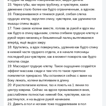
15
:
Через губы, как через трубочку, и чувствуем, какое
движение стало более как будто ограниченным, а вдохом.
16
:
Поворачиваемся и тянемся рукой, сгибая слегка
грудную клетку, округляя спину, чувствуем, как удлиняются
мышцы спины выдох.
17
:
Тоже самое колени вместе, голова за рукой и вдох мы
как будто в спину вдыхаем, слегка сгибаем грудную клетку и
рукой через мизинец и безымянный палец вытягиваемся
вперёд, ещё выдох закру.
18
:
Крутились, а вдох повернулись, удлинив как будто спину
в нижней части грудного отдела, и в начале поясницы
последний раз чувствуем, как в момент поворота как будто
лопатка сзади.
19
:
Массирует грудную клетку. Такое ощущение создаётся
эффект массажа сзади и там что-то такое приятное
появляется прекрасно. Мы останемся сейчас с вами на
Боку лежать, колени вытягиваем в длину.
20
:
И располагаем колени, таз и локоть на 1 линии по
центру коврика. Сейчас на вдохе проваливаемся вниз,
расслабляем полностью нижний бок, чувствуем, как он
растянулся, и на выдохе рукой начинаем.
21
:
Давить в пол и ногами тоже поддавливаем в пол