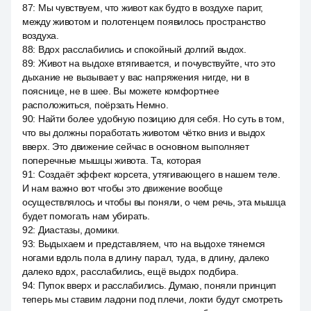
87
:
Мы чувствуем, что живот как будто в воздухе парит,
между животом и полотенцем появилось пространство
воздуха.
88
:
Вдох расслабились и спокойный долгий выдох.
89
:
Живот на выдохе втягивается, и почувствуйте, что это
дыхание не вызывает у вас напряжения нигде, ни в
пояснице, не в шее. Вы можете комфортнее
расположиться, поёрзать Немно.
90
:
Найти более удобную позицию для себя. Но суть в том,
что вы должны поработать животом чётко вниз и выдох
вверх. Это движение сейчас в основном выполняет
поперечные мышцы живота. Та, которая
91
:
Создаёт эффект корсета, утягивающего в нашем теле.
И нам важно вот чтобы это движение вообще
осуществлялось и чтобы вы поняли, о чем речь, эта мышца
будет помогать нам убирать.
92
:
Диастазы, домики.
93
:
Выдыхаем и представляем, что на выдохе тянемся
ногами вдоль пола в длину парал, туда, в длину, далеко
далеко вдох, расслабились, ещё выдох подбира.
94
:
Пупок вверх и расслабились. Думаю, поняли принцип
теперь мы ставим ладони под плечи, локти будут смотреть