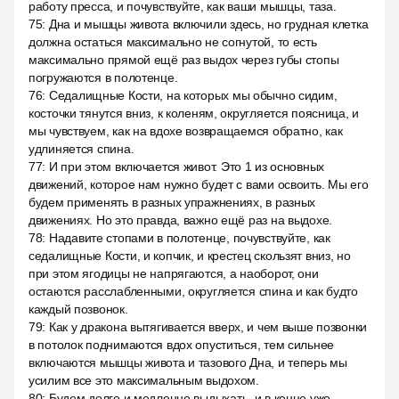
работу пресса, и почувствуйте, как ваши мышцы, таза.
75
:
Дна и мышцы живота включили здесь, но грудная клетка
должна остаться максимально не согнутой, то есть
максимально прямой ещё раз выдох через губы стопы
погружаются в полотенце.
76
:
Седалищные Кости, на которых мы обычно сидим,
косточки тянутся вниз, к коленям, округляется поясница, и
мы чувствуем, как на вдохе возвращаемся обратно, как
удлиняется спина.
77
:
И при этом включается живот. Это 1 из основных
движений, которое нам нужно будет с вами освоить. Мы его
будем применять в разных упражнениях, в разных
движениях. Но это правда, важно ещё раз на выдохе.
78
:
Надавите стопами в полотенце, почувствуйте, как
седалищные Кости, и копчик, и крестец скользят вниз, но
при этом ягодицы не напрягаются, а наоборот, они
остаются расслабленными, округляется спина и как будто
каждый позвонок.
79
:
Как у дракона вытягивается вверх, и чем выше позвонки
в потолок поднимаются вдох опуститься, тем сильнее
включаются мышцы живота и тазового Дна, и теперь мы
усилим все это максимальным выдохом.
80
:
Будем долго и медленно выдыхать, и в конце уже