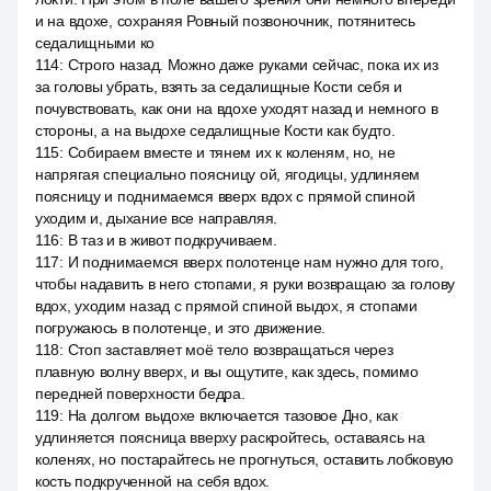
и на вдохе, сохраняя Ровный позвоночник, потянитесь
седалищными ко
114
:
Строго назад. Можно даже руками сейчас, пока их из
за головы убрать, взять за седалищные Кости себя и
почувствовать, как они на вдохе уходят назад и немного в
стороны, а на выдохе седалищные Кости как будто.
115
:
Собираем вместе и тянем их к коленям, но, не
напрягая специально поясницу ой, ягодицы, удлиняем
поясницу и поднимаемся вверх вдох с прямой спиной
уходим и, дыхание все направляя.
116
:
В таз и в живот подкручиваем.
117
:
И поднимаемся вверх полотенце нам нужно для того,
чтобы надавить в него стопами, я руки возвращаю за голову
вдох, уходим назад с прямой спиной выдох, я стопами
погружаюсь в полотенце, и это движение.
118
:
Стоп заставляет моё тело возвращаться через
плавную волну вверх, и вы ощутите, как здесь, помимо
передней поверхности бедра.
119
:
На долгом выдохе включается тазовое Дно, как
удлиняется поясница вверху раскройтесь, оставаясь на
коленях, но постарайтесь не прогнуться, оставить лобковую
кость подкрученной на себя вдох.