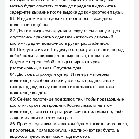
можно будет опустить голову до предела выдохните и
задержите дыхание после выдоха до комфортной паузы.
81
:
И вдохом мягко вдохните, вернитесь в исходное
положение ещё раз.
82
:
Долгим выдохом округляем, округляем спину и вдох
опустились прекрасно сделаем несколько движений
кистями, дадим возможность рукам расслабиться.
83
:
Покрутите ими в 1 в другую сторону и вытяните перед
собой пальцы широко растопыренные, потом вниз.
Опустите перед собой пальцы широко широко
растопырены, и вниз. Опустите туда.
84
:
Да, сюда стряхнули супер. И теперь мы берём
полотенце. Особенно если у вас есть предпосылка к
гиперлордозу, вы лучше всего использовать все-таки
полотенце кладёте.
85
:
Сейчас полотенце под живот, так, чтобы подвздошные
косточки, края подвздошных Костей лежали на этом
полотенце, ноги вытянуты, руки сейчас положим под лоб
ладонями вниз и несколько раз.
86
:
Просто подышим, мы вдохом будем толкать живот вниз,
в полотенце, прям вдохнули, надули живот как будто, а
выдохом пупок поднимаем над полотен.