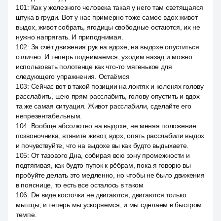
101
:
Как у железного человека такая у него там светящаяся
штука в груди. Вот у нас примерно тоже самое вдох живот
выдох, живот собрать, ягодицы свободные остаются, их не
нужно напрягать. И приподнимая.
102
:
За счёт движения рук на вдохе, на выдохе опуститься
отлично. И теперь поднимаемся, уходим назад и можно
использовать полотенце как что-то мягенькое для
следующего упражнения. Остаёмся
103
:
Сейчас вот в такой позиции на локтях и коленях голову
расслабить, шею прям расслабить, голову опустить и вдох
та же самая ситуация. Живот расслабили, сделайте его
непрезентабельным.
104
:
Вообще абсолютно на выдохе, не меняя положение
позвоночника, втяните живот, вдох, опять расслабили выдох
и почувствуйте, что на выдохе вы как будто выдыхаете.
105
:
От тазового Дна, собирая всю зону промежности и
подтягивая, как будто пупок к рёбрам, пока я говорю вы
пробуйте делать это медленно, но чтобы не было движения
в пояснице, то есть все осталось в таком
106
:
De виде косточки не двигаются, двигаются только
мышцы, и теперь мы ускоряемся, и мы сделаем в быстром
темпе.