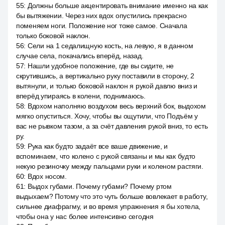
55
:
Должны больше акцентировать внимание именно на как
бы вытяжении. Через них вдох опустились прекрасно
поменяем ноги. Положение ног тоже самое. Сначала
только боковой наклон.
56
:
Сели на 1 седалищную кость, на левую, я в данном
случае села, покачались вперёд, назад.
57
:
Нашли удобное положение, где вы сидите, не
скрутившись, а вертикально руку поставили в сторону, 2
вытянули, и только боковой наклон я рукой давлю вниз и
вперёд упираясь в колени, поднимаюсь.
58
:
Вдохом наполняю воздухом весь верхний бок, выдохом
мягко опуститься. Хочу, чтобы вы ощутили, что Подъём у
вас не рывком тазом, а за счёт давления рукой вниз, то есть
ру.
59
:
Рука как будто задаёт все ваше движение, и
вспоминаем, что колено с рукой связаны и мы как будто
некую резиночку между пальцами руки и коленом растяги.
60
:
Вдох носом.
61
:
Выдох губами. Почему губами? Почему ртом
выдыхаем? Потому что это чуть больше вовлекает в работу,
сильнее диафрагму, и во время упражнения я бы хотела,
чтобы она у нас более интенсивно сегодня