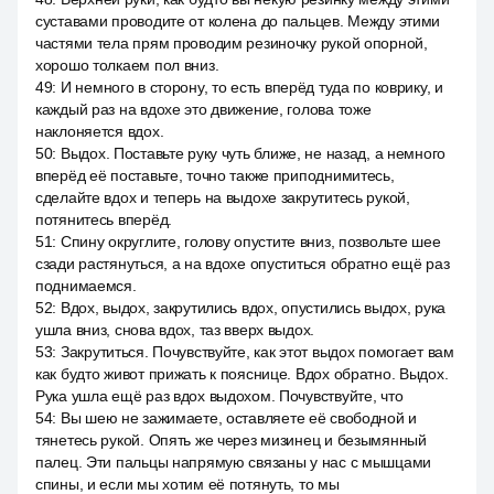
суставами проводите от колена до пальцев. Между этими
частями тела прям проводим резиночку рукой опорной,
хорошо толкаем пол вниз.
49
:
И немного в сторону, то есть вперёд туда по коврику, и
каждый раз на вдохе это движение, голова тоже
наклоняется вдох.
50
:
Выдох. Поставьте руку чуть ближе, не назад, а немного
вперёд её поставьте, точно также приподнимитесь,
сделайте вдох и теперь на выдохе закрутитесь рукой,
потянитесь вперёд.
51
:
Спину округлите, голову опустите вниз, позвольте шее
сзади растянуться, а на вдохе опуститься обратно ещё раз
поднимаемся.
52
:
Вдох, выдох, закрутились вдох, опустились выдох, рука
ушла вниз, снова вдох, таз вверх выдох.
53
:
Закрутиться. Почувствуйте, как этот выдох помогает вам
как будто живот прижать к пояснице. Вдох обратно. Выдох.
Рука ушла ещё раз вдох выдохом. Почувствуйте, что
54
:
Вы шею не зажимаете, оставляете её свободной и
тянетесь рукой. Опять же через мизинец и безымянный
палец. Эти пальцы напрямую связаны у нас с мышцами
спины, и если мы хотим её потянуть, то мы