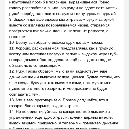
избыточный прогиб в пояснице, выравниваемся Ровно
голову расслабляем в нижнюю руку и на вдохе потянитесь
рукой вперёд, наполните воздухом спину здесь же сделай
9
:
Выдох и дальше вдохом мы открываем руку и за рукой
вместе со взглядом поворачиваемся назад, стараемся
повернуться как можно дальше, колени не развести, а
выдохом.
10
:
Вернуться обратно вдохом вдох делаем носом.
11
:
Хорошо, раскрываемся, представляем, как в грудную
клетку нам поступает воздух в лёгкие и выдохом через губы
возвращаемся обратно, делаем ещё раз вдох взглядом
обязательно сопровождаем.
12
:
Руку. Таким образом, мы с вами задействуем ещё
движение шеи и выдохом возвращаемся. Будьте готовы, что
я не всегда буду дышать вместе с вами, потому что мне
нужно много много говорить, и моё дыхание не будет
совпадать с тем,
13
:
Что я вам проговариваю. Поэтому слушайте, что я
говорю. Вдох открыли, выдох закрыли.
14
:
Но не ориентируйтесь на конкретно моё дыхание в
упражнениях ещё вдох открыли, колени держим вместе,
выдох закрыли прекрасно. А теперь мы поменяем дыхание
и будем на выдохе поворачиваться, выдох делать.