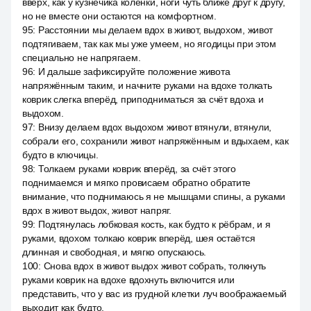
вверх, как у кузнечика коленки, ноги чуть ближе друг к другу,
но не вместе они остаются на комфортном.
95
:
Расстоянии мы делаем вдох в живот, выдохом, живот
подтягиваем, так как мы уже умеем, но ягодицы при этом
специально не напрягаем.
96
:
И дальше зафиксируйте положение живота
напряжённым таким, и начните руками на вдохе толкать
коврик слегка вперёд, приподниматься за счёт вдоха и
выдохом.
97
:
Внизу делаем вдох выдохом живот втянули, втянули,
собрали его, сохранили живот напряжённым и вдыхаем, как
будто в ключицы.
98
:
Толкаем руками коврик вперёд, за счёт этого
поднимаемся и мягко провисаем обратно обратите
внимание, что поднимаюсь я не мышцами спины, а руками
вдох в живот выдох, живот напряг.
99
:
Подтянулась лобковая кость, как будто к рёбрам, и я
руками, вдохом толкаю коврик вперёд, шея остаётся
длинная и свободная, и мягко опускаюсь.
100
:
Снова вдох в живот выдох живот собрать, толкнуть
руками коврик на вдохе вдохнуть включится или
представить, что у вас из грудной клетки луч воображаемый
выходит как будто.