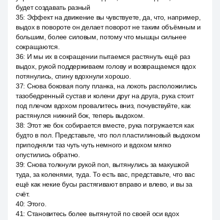
будет создавать разный
35
:
Эффект на движение вы чувствуете, да, что, например,
выдох в повороте он делает поворот не таким объёмным и
большим, более силовым, потому что мышцы сильнее
сокращаются.
36
:
И мы их в сокращении пытаемся растянуть ещё раз
выдох, рукой поддерживаем голову и возвращаемся вдох
потянулись, спину вдохнули хорошо.
37
:
Снова боковая полу планка, на локоть расположились
тазобедренный сустав и колени друг на друга, рука стоит
под плечом вдохом провалитесь вниз, почувствуйте, как
растянулся нижний бок, теперь выдохом.
38
:
Этот же бок собирается вместе, рука погружается как
будто в пол. Представьте, что пол пластилиновый выдохом
приподняли таз чуть чуть немного и вдохом мягко
опустились обратно.
39
:
Снова толкнули рукой пол, вытянулись за макушкой
туда, за коленями, туда. То есть вас, представьте, что вас
ещё как некие бусы растягивают вправо и влево, и вы за
счёт.
40
:
Этого.
41
:
Становитесь более вытянутой по своей оси вдох