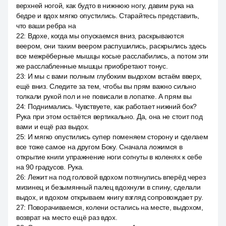
верхней ногой, как будто в нижнюю ногу, давим рука на
бедре и вдох мягко опустились. Старайтесь представить,
что ваши ребра на
22
:
Вдохе, когда мы опускаемся вниз, раскрываются
веером, они таким веером распушились, раскрылись здесь
все межрёберные мышцы косые расслабились, а потом эти
же расслабленные мышцы приобретают тонус.
23
:
И мы с вами полным глубоким выдохом встаём вверх,
ещё вниз. Следите за тем, чтобы вы прям важно сильно
толкали рукой пол и не повисали в лопатке. А прям вы
24
:
Поднимались. Чувствуете, как работает нижний бок?
Рука при этом остаётся вертикально. Да, она не стоит под
вами и ещё раз выдох.
25
:
И мягко опустились супер поменяем сторону и сделаем
все тоже самое на другом Боку. Сначала ложимся в
открытие книги упражнение ноги согнуты в коленях к себе
на 90 градусов. Рука.
26
:
Лежит на под головой вдохом потянулись вперёд через
мизинец и безымянный палец вдохнули в спину, сделали
выдох, и вдохом открываем книгу взгляд сопровождает ру.
27
:
Поворачиваемся, колени остались на месте, выдохом,
возврат на место ещё раз вдох.