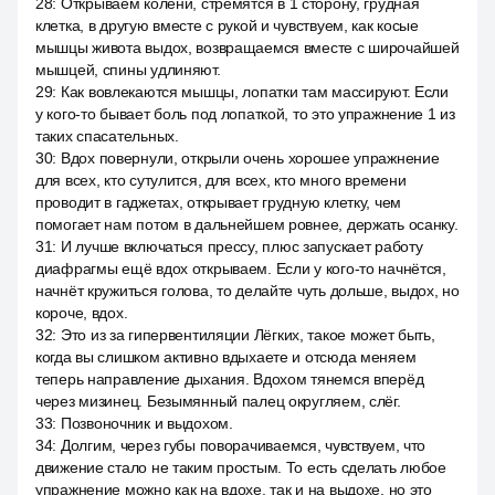
28
:
Открываем колени, стремятся в 1 сторону, грудная
клетка, в другую вместе с рукой и чувствуем, как косые
мышцы живота выдох, возвращаемся вместе с широчайшей
мышцей, спины удлиняют.
29
:
Как вовлекаются мышцы, лопатки там массируют. Если
у кого-то бывает боль под лопаткой, то это упражнение 1 из
таких спасательных.
30
:
Вдох повернули, открыли очень хорошее упражнение
для всех, кто сутулится, для всех, кто много времени
проводит в гаджетах, открывает грудную клетку, чем
помогает нам потом в дальнейшем ровнее, держать осанку.
31
:
И лучше включаться прессу, плюс запускает работу
диафрагмы ещё вдох открываем. Если у кого-то начнётся,
начнёт кружиться голова, то делайте чуть дольше, выдох, но
короче, вдох.
32
:
Это из за гипервентиляции Лёгких, такое может быть,
когда вы слишком активно вдыхаете и отсюда меняем
теперь направление дыхания. Вдохом тянемся вперёд
через мизинец. Безымянный палец округляем, слёг.
33
:
Позвоночник и выдохом.
34
:
Долгим, через губы поворачиваемся, чувствуем, что
движение стало не таким простым. То есть сделать любое
упражнение можно как на вдохе, так и на выдохе, но это