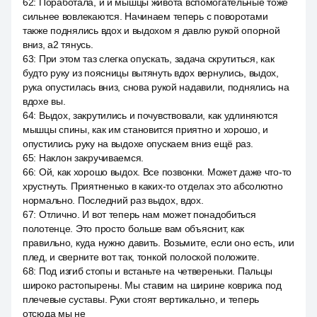
62
:
Поработала, и и мышцы живота вспомогательные тоже
сильнее вовлекаются. Начинаем теперь с поворотами
также поднялись вдох и выдохом я давлю рукой опорной
вниз, a2 тянусь.
63
:
При этом таз слегка опускать, задача скрутиться, как
будто руку из поясницы вытянуть вдох вернулись, выдох,
рука опустилась вниз, снова рукой надавили, поднялись на
вдохе вы.
64
:
Выдох, закрутились и почувствовали, как удлиняются
мышцы спины, как им становится приятно и хорошо, и
опустились руку на выдохе опускаем вниз ещё раз.
65
:
Наклон закручиваемся.
66
:
Ой, как хорошо выдох. Все позвонки. Может даже что-то
хрустнуть. Приятненько в каких-то отделах это абсолютно
нормально. Последний раз выдох, вдох.
67
:
Отлично. И вот теперь нам может понадобиться
полотенце. Это просто больше вам объяснит, как
правильно, куда нужно давить. Возьмите, если оно есть, или
плед, и сверните вот так, тонкой полоской положите.
68
:
Под изгиб стопы и встаньте на четвереньки. Пальцы
широко растопырены. Мы ставим на ширине коврика под
плечевые суставы. Руки стоят вертикально, и теперь
отсюда мы не