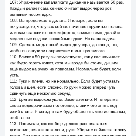
107
:
Упражнение капалапхати дыхание называется 50 раз.
Каждый делает сам, сейчас считает выдох через рот,
активный носом вдох.
108
:
Вы продолжаете делать. Я говорю, если вы
почувствуете, что у вас сейчас начинают кружиться голова
или вам становится некомфортно, снизьте темп, делайте
медленные выдохи, спокойные вдохи. Но ваша задача
109
:
Сделать медленный выдох до упора, до конца, так,
чтобы вы ощутили напряжение в мышцах живота.
110
:
Ближе к 50 разу вы почувствуете, как у вас начинает
как будто гореть живот, хотя мы вроде бы стоим, дышим
ещё выдох на руках не повисаем. Нормально будет, если
уста.
111
:
Руки и плечи, но не нормально. Если будет уставать
голова и шея, если сложно, то руки можно вперёд чуть
сдвинуть ещё несколько секунд.
112
:
Долгим выдохом ушли. Замечательно. И теперь мы
снова подворачиваем полотенце, ставим его опять под
изгиб стопы. Я сегодня вам буду объяснять многие нюансы,
чтоб вы по
113
:
Понимали, как вообще должно располагаться
движение, встали на колени, руки. Уберите сейчас за голову
локти. При этом в поле вашего зрения они немного впереди