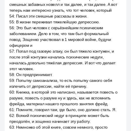
смешных забавных новелл и так далее, и так далее. А вот
теперь нам интересно узнать, что тот человек, который
54
:
Писал эти смешные рассказы в жизни.
55
:
В жизни переживал тяжелейшую депрессию.
56
:
Это был человек с серьёзнейшим психическим
заболеванием. Дело в том, что там был формальный
повод. Зощенко участвовал в 1 мировой войне, будучи
офицером и
57
:
Попал под газовую атаку, он был тяжело контужен, и
после этой контузии начались психические недуги,
началась довольно тяжёлая депрессия. И вот что делает
этот человек.
58
:
Он предпринимает.
59
:
Попытку самоанализа, то есть попытку самого себя
излечить от депрессии, найти её причину.
60
:
Книжка, в которой это написано, называется повесть о
разуме, повесть о разуме ну и здесь, как не вспомнить
фрейда, материал нашего прошлого занятия фрейд.
61
:
Помните, говорил там, где было, оно должно стать. Я.
62
:
Всякий психический недуг в принципе может быть
преодолён, и зощенко начинает эту работу.
63
:
Немножко об этой книге, совсем немного, просто