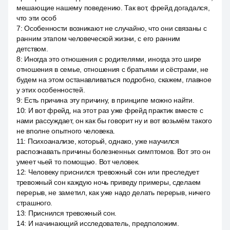
мешающие нашему поведению. Так вот, фрейд догадался,
что эти особ
7
:
Особенности возникают не случайно, что они связаны с
ранним этапом человеческой жизни, с его ранним
детством.
8
:
Иногда это отношения с родителями, иногда это шире
отношения в семье, отношения с братьями и сёстрами, не
будем на этом останавливаться подробно, скажем, главное
у этих особенностей.
9
:
Есть причина эту причину, в принципе можно найти.
10
:
И вот фрейд, на этот раз уже фрейд практик вместе с
нами рассуждает, он как бы говорит ну и вот возьмём такого
не вполне опытного человека.
11
:
Психоанализе, который, однако, уже научился
распознавать причины болезненных симптомов. Вот это он
умеет чьей то помощью. Вот человек.
12
:
Человеку приснился тревожный сон или преследует
тревожный сон каждую ночь приведу примеры, сделаем
перерыв, не заметил, как уже надо делать перерыв, ничего
страшного.
13
:
Приснился тревожный сон.
14
:
И начинающий исследователь, предположим.