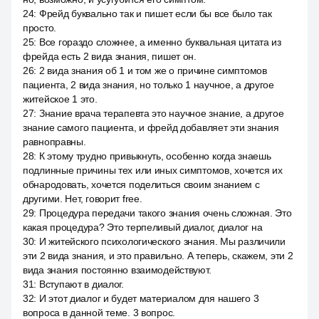
24
:
Фрейд буквально так и пишет если бы все было так
просто.
25
:
Все гораздо сложнее, а именно буквальная цитата из
фрейда есть 2 вида знания, пишет он.
26
:
2 вида знания об 1 и том же о причине симптомов
пациента, 2 вида знания, но только 1 научное, а другое
житейское 1 это.
27
:
Знание врача терапевта это научное знание, а другое
знание самого пациента, и фрейд добавляет эти знания
равноправны.
28
:
К этому трудно привыкнуть, особенно когда знаешь
подлинные причины тех или иных симптомов, хочется их
обнародовать, хочется поделиться своим знанием с
другими. Нет, говорит free.
29
:
Процедура передачи такого знания очень сложная. Это
какая процедура? Это терпеливый диалог, диалог на
30
:
И житейского психологического знания. Мы различили
эти 2 вида знания, и это правильно. А теперь, скажем, эти 2
вида знания постоянно взаимодействуют.
31
:
Вступают в диалог.
32
:
И этот диалог и будет материалом для нашего 3
вопроса в данной теме. 3 вопрос.