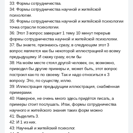
33
:
Формы сотрудничества.
34
:
Формы сотрудничества научной и житейской
психологии.
35
:
Формы сотрудничества научной и житейской психологии
точка отрасли психологии.
36
:
Этот 3 вопрос завершит 1 тему 10 минут перерыв
формы сотрудничества научной и житейской психологии.
37
:
Вы знаете, признаюсь сразу, в следующем этот 3
вопрос является как бы некоторой иллюстрацией ко всему
предыдущему. И скажу сразу, если бы
38
:
На моём месте стоял другой человек, он, возможно,
приводил бы другие примеры и, может быть, этот вопрос
построил как-то по своему. Так и надо относиться к 3
вопросу. Это, по существу, иллю.
39
:
Иллюстрация предыдущим иллюстрация, снабжённая
примерами.
40
:
Наверное, не очень много здесь придётся писать, а
примеры стоит послушать. Итак, формы сотрудничества
научного и житейского знания таких форм можно
41
:
Выделить 3.
42
:
И 1 из них.
43
:
Научный и житейский психолог.