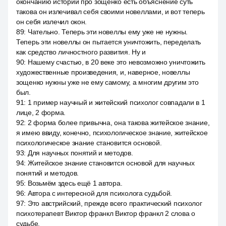
окончанию истории про зощенко есть объяснение суть
такова он излечивал себя своими новеллами, и вот теперь
он себя излечил окон.
89
:
Чательно. Теперь эти новеллы ему уже не нужны.
Теперь эти новеллы он пытается уничтожить, переделать
как средство личностного развития. Ну и
90
:
Нашему счастью, в 20 веке это невозможно уничтожить
художественные произведения, и, наверное, новеллы
зощенко нужны уже не ему самому, а многим другим это
был.
91
:
1 пример научный и житейский психолог совпадали в 1
лице, 2 форма.
92
:
2 форма более привычна, она такова житейское знание,
я имею ввиду, конечно, психологическое знание, житейское
психологическое знание становится основой.
93
:
Для научных понятий и методов.
94
:
Житейское знание становится основой для научных
понятий и методов.
95
:
Возьмём здесь ещё 1 автора.
96
:
Автора с интересной для психолога судьбой.
97
:
Это австрийский, прежде всего практический психолог
психотерапевт Виктор франкл Виктор франкл 2 слова о
судьбе.