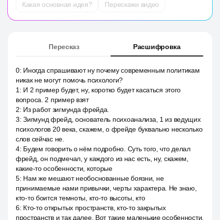
Какая основная идея?
Перескажи видео
Пересказ
Расшифровка
0
:
Иногда спрашивают ну почему современным политикам
никак не могут помочь психологи?
1
:
И 2 пример будет, ну, коротко будет касаться этого
вопроса. 2 пример взят
2
:
Из работ зигмунда фрейда.
3
:
Зигмунд фрейд, основатель психоанализа, 1 из ведущих
психологов 20 века, скажем, о фрейде буквально несколько
слов сейчас не.
4
:
Будем говорить о нём подробно. Суть того, что делал
фрейд, он подмечал, у каждого из нас есть, ну, скажем,
какие-то особенности, которые
5
:
Нам же мешают необоснованные боязни, не
принимаемые нами привычки, черты характера. Не знаю,
кто-то боится темноты, кто-то высоты, кто
6
:
Кто-то открытых пространств, кто-то закрытых
пространств и так далее. Вот такие маленькие особенности,