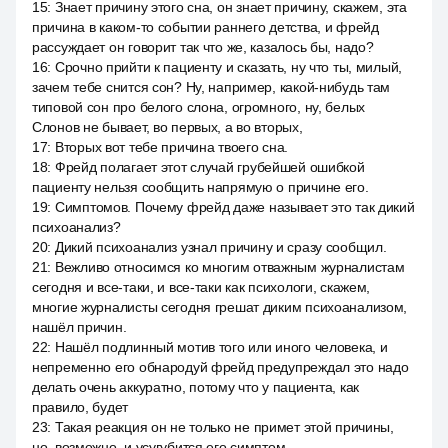
15
:
Знает причину этого сна, он знает причину, скажем, эта
причина в каком-то событии раннего детства, и фрейд
рассуждает он говорит так что же, казалось бы, надо?
16
:
Срочно прийти к пациенту и сказать, ну что ты, милый,
зачем тебе снится сон? Ну, например, какой-нибудь там
типовой сон про белого слона, огромного, ну, белых
Слонов не бывает, во первых, а во вторых,
17
:
Вторых вот тебе причина твоего сна.
18
:
Фрейд полагает этот случай грубейшей ошибкой
пациенту нельзя сообщить напрямую о причине его.
19
:
Симптомов. Почему фрейд даже называет это так дикий
психоанализ?
20
:
Дикий психоанализ узнал причину и сразу сообщил.
21
:
Вежливо относимся ко многим отважным журналистам
сегодня и все-таки, и все-таки как психологи, скажем,
многие журналисты сегодня грешат диким психоанализом,
нашёл причин.
22
:
Нашёл подлинный мотив того или иного человека, и
непременно его обнародуй фрейд предупреждал это надо
делать очень аккуратно, потому что у пациента, как
правило, будет
23
:
Такая реакция он не только не примет этой причины,
но, возможно, и усугубится его симптом.