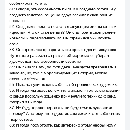
особенность, кстати.
81
:
Говоря, эта особенность была и у позднего гоголя, и у
позднего толстого, зощенко вдруг посчитал свои ранние
новеллы.
82
:
Стыдными, чем-то несоответствующим его нынешним
идеалам. Что он стал делать? Он стал брать свои ранние
новеллы и переписывать их. Он стремился уничтожить
свою
83
:
Он стремился превратить эти произведения искусства.
Ну, в такие рассказы с привычной моралью он убирал
художественные особенности своих на
84
:
Он пытался эти, по сути дела, анекдоты превращать в
какие-то, ну, такие морализирующие истории, можно
сказать и жёстче он
85
:
Пытался уничтожить себя, своё прошлое как художника.
86
:
И тогда мы здесь вспомним о знаменитом высказывании
фрейда поскольку зощенко применял его технику, фрейд
говорил я никогда.
87
:
Не буду терапевтировать, не буду лечить художника
почему? А потому, что художник сам излечивает себя своим
творчеством.
88
:
И тогда посмотрите, как интересно этому необычному