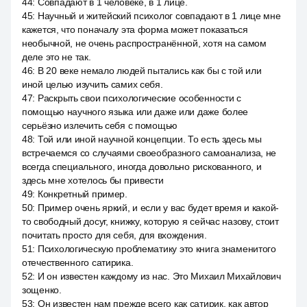
44
:
Совпадают в 1 человеке, в 1 лице.
45
:
Научный и житейский психолог совпадают в 1 лице мне
кажется, что поначалу эта форма может показаться
необычной, не очень распространённой, хотя на самом
деле это не так.
46
:
В 20 веке немало людей пытались как бы с той или
иной целью изучить самих себя.
47
:
Раскрыть свои психологические особенности с
помощью научного языка или даже или даже более
серьёзно излечить себя с помощью
48
:
Той или иной научной концепции. То есть здесь мы
встречаемся со случаями своеобразного самоанализа, не
всегда специального, иногда довольно рискованного, и
здесь мне хотелось бы привести
49
:
Конкретный пример.
50
:
Пример очень яркий, и если у вас будет время и какой-
то свободный досуг, книжку, которую я сейчас назову, стоит
почитать просто для себя, для вхождения.
51
:
Психологическую проблематику это книга знаменитого
отечественного сатирика.
52
:
И он известен каждому из нас. Это Михаил Михайлович
зощенко.
53
:
Он известен нам прежде всего как сатирик, как автор