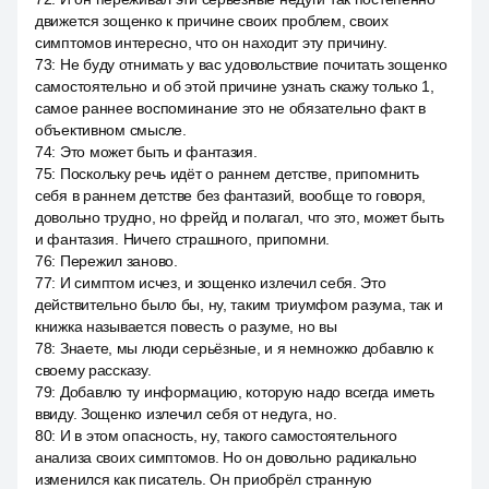
движется зощенко к причине своих проблем, своих
симптомов интересно, что он находит эту причину.
73
:
Не буду отнимать у вас удовольствие почитать зощенко
самостоятельно и об этой причине узнать скажу только 1,
самое раннее воспоминание это не обязательно факт в
объективном смысле.
74
:
Это может быть и фантазия.
75
:
Поскольку речь идёт о раннем детстве, припомнить
себя в раннем детстве без фантазий, вообще то говоря,
довольно трудно, но фрейд и полагал, что это, может быть
и фантазия. Ничего страшного, припомни.
76
:
Пережил заново.
77
:
И симптом исчез, и зощенко излечил себя. Это
действительно было бы, ну, таким триумфом разума, так и
книжка называется повесть о разуме, но вы
78
:
Знаете, мы люди серьёзные, и я немножко добавлю к
своему рассказу.
79
:
Добавлю ту информацию, которую надо всегда иметь
ввиду. Зощенко излечил себя от недуга, но.
80
:
И в этом опасность, ну, такого самостоятельного
анализа своих симптомов. Но он довольно радикально
изменился как писатель. Он приобрёл странную