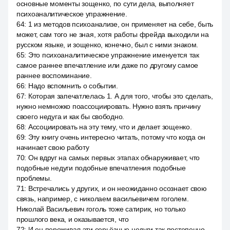
основные моменты зощенко, по сути дела, выполняет
психоаналитическое упражнение.
64
:
1 из методов психоанализе, он применяет на себе, быть
может, сам того не зная, хотя работы фрейда выходили на
русском языке, и зощенко, конечно, был с ними знаком.
65
:
Это психоаналитическое упражнение именуется так
самое раннее впечатление или даже по другому самое
раннее воспоминание.
66
:
Надо вспомнить о событии.
67
:
Которая запечатлелась 1. А для того, чтобы это сделать,
нужно немножко поассоциировать. Нужно взять причину
своего недуга и как бы свободно.
68
:
Ассоциировать на эту тему, что и делает зощенко.
69
:
Эту книгу очень интересно читать, потому что когда он
начинает свою работу
70
:
Он вдруг на самых первых этапах обнаруживает, что
подобные недуги подобные впечатления подобные
проблемы.
71
:
Встречались у других, и он неожиданно осознает свою
связь, например, с николаем васильевичем гоголем.
Николай Васильевич гоголь тоже сатирик, но только
прошлого века, и оказывается, что
72
:
И он переживал эти серьёзные недуги так постепенно