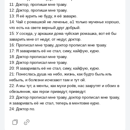
11
:
Доктор, пропиши мне траву.
12
:
Доктор, пропиши мне траву.
13
:
Я её курить не буду, я её заварю.
14
:
Чай с ромашкой не леченье, a1 только мученье хорошо,
что есть на свете верный друг добрый.
15
:
У соседа, у аркашки дома чуйская ромашка, вот её бы
заварить мне от недуг, от недуг, доктор.
16
:
Прописал мне траву, доктор прописал мне траву.
17
:
Я заваривать её не стал, сижу, кайфую, курю.
18
:
Доктор прописал мне траву.
19
:
Доктор прописал мне траву.
20
:
Я заваривать её не стал, сижу, кайфую, курю.
21
:
Понеслась душа на небо, жизнь, как будто быль иль
небыль, и болезни исчезают там и тут ой.
22
:
А мы тут, а менты, как мухи роёв, нас закрутят и обоих в
обезьянник, как герои приведут, приведут.
23
:
Доктор прописал мне траву, доктор прописал мне траву,
я заваривать её не стал, теперь в ментовке курю.
24
:
Доктор по.