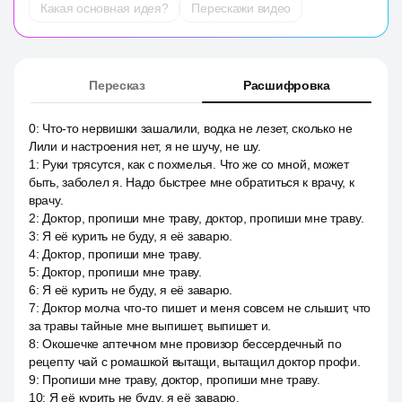
Какая основная идея?
Перескажи видео
Пересказ
Расшифровка
0
:
Что-то нервишки зашалили, водка не лезет, сколько не
Лили и настроения нет, я не шучу, не шу.
1
:
Руки трясутся, как с похмелья. Что же со мной, может
быть, заболел я. Надо быстрее мне обратиться к врачу, к
врачу.
2
:
Доктор, пропиши мне траву, доктор, пропиши мне траву.
3
:
Я её курить не буду, я её заварю.
4
:
Доктор, пропиши мне траву.
5
:
Доктор, пропиши мне траву.
6
:
Я её курить не буду, я её заварю.
7
:
Доктор молча что-то пишет и меня совсем не слышит, что
за травы тайные мне выпишет, выпишет и.
8
:
Окошечке аптечном мне провизор бессердечный по
рецепту чай с ромашкой вытащи, вытащил доктор профи.
9
:
Пропиши мне траву, доктор, пропиши мне траву.
10
:
Я её курить не буду, я её заварю.